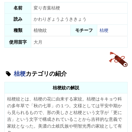
名前
変り杏葉桔梗
読み
かわりぎょうようききょう
種類
植物紋
モチーフ
桔梗
使用苗字
大月
桔梗
カテゴリの紹介
桔梗紋の解説
桔梗紋とは、桔梗の花に由来する家紋。桔梗はキキョウ科
の多年草で「秋の七草」の１つ。文様としては平安中期か
ら見られるもので、形の美しさと桔梗という文字が「更に
吉」という文字で構成されていることから吉祥的な意義で
家紋となった。美濃の土岐氏族や明智光秀の家紋として有