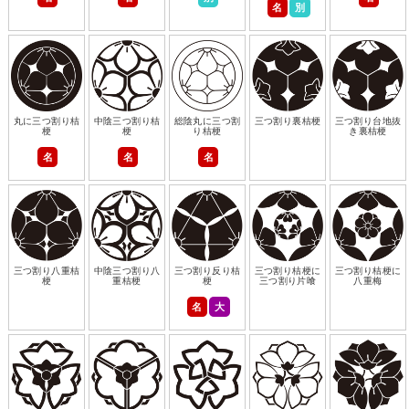
名
別
丸に三つ割り桔
中陰三つ割り桔
総陰丸に三つ割
三つ割り裏桔梗
三つ割り台地抜
梗
梗
り桔梗
き裏桔梗
名
名
名
三つ割り八重桔
中陰三つ割り八
三つ割り反り桔
三つ割り桔梗に
三つ割り桔梗に
梗
重桔梗
梗
三つ割り片喰
八重梅
名
大