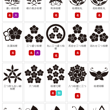
違い枝桔梗
岐の抱き桔梗
利休桔梗
桔梗枝丸
花桔梗枝丸
名
大
名
名
名
比翼桔梗
三つ盛り桔梗
丸に三つ盛り桔
尻合せ三つ桔梗
頭わせ三つ桔梗
梗
名
名
大
名
名
三つ持ち合い細
六つ桔梗
桔梗七曜
八つ桔梗に三つ
桔梗胡蝶
桔梗
巴
名
別
名