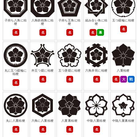
子持ち八角に桔
八角鉄砲角に桔
子持ち五角に桔
組み合い角に桔
五つ鐶輪に桔梗
梗
梗
梗
梗
名
名
名
名
名
幕
丸に五つ鐶輪に
外五つ鐶に桔梗
五つ唐鐶に桔梗
六角井筒に桔梗
八重桔梗
桔梗
名
名
名
名
大
戦
名
丸に八重桔梗
六角に八重桔梗
八重裏桔梗
中陰八重桔梗
中陰八重裏桔梗
名
名
名
名