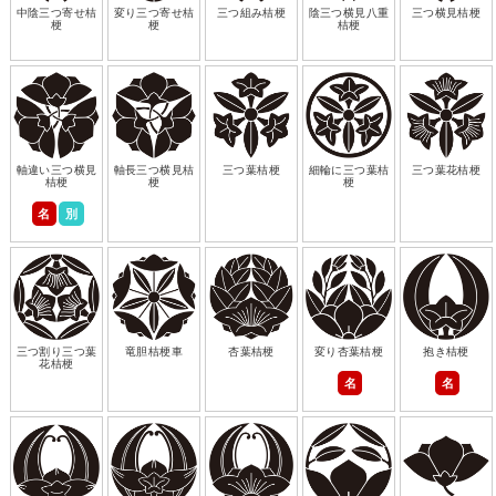
中陰三つ寄せ桔
変り三つ寄せ桔
三つ組み桔梗
陰三つ横見八重
三つ横見桔梗
梗
梗
桔梗
軸違い三つ横見
軸長三つ横見桔
三つ葉桔梗
細輪に三つ葉桔
三つ葉花桔梗
桔梗
梗
梗
名
別
三つ割り三つ葉
竜胆桔梗車
杏葉桔梗
変り杏葉桔梗
抱き桔梗
花桔梗
名
名