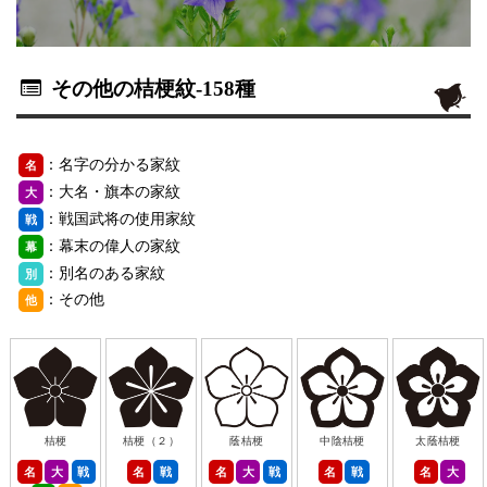
その他の桔梗紋
-158種
：名字の分かる家紋
名
：大名・旗本の家紋
大
：戦国武将の使用家紋
戦
：幕末の偉人の家紋
幕
：別名のある家紋
別
：その他
他
桔梗
桔梗（２）
蔭桔梗
中陰桔梗
太蔭桔梗
名
大
戦
名
戦
名
大
戦
名
戦
名
大