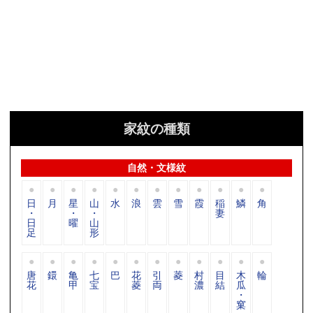
家紋の種類
自然・文様紋
日
月
星
山
水
浪
雲
雪
霞
稲
鱗
角
・
・
・
妻
日
曜
山
足
形
唐
鐶
亀
七
巴
花
引
菱
村
目
木
輪
花
甲
宝
菱
両
濃
結
瓜
・
窠