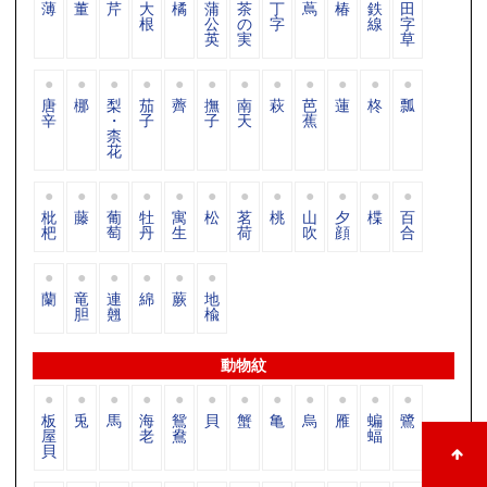
薄
董
芹
大
橘
蒲
茶
丁
蔦
椿
鉄
田
根
公
の
字
線
字
英
実
草
唐
梛
梨
茄
薺
撫
南
萩
芭
蓮
柊
瓢
辛
・
子
子
天
蕉
柰
花
枇
藤
葡
牡
寓
松
茗
桃
山
夕
楪
百
杷
萄
丹
生
荷
吹
顔
合
蘭
竜
連
綿
蕨
地
胆
翹
楡
動物紋
板
兎
馬
海
鴛
貝
蟹
亀
烏
雁
蝙
鷺
屋
老
鴦
蝠
貝