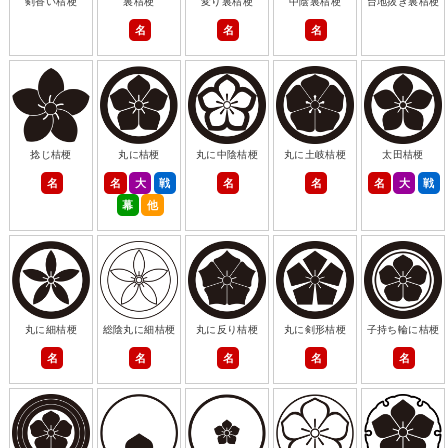
剣香い桔梗
裏桔梗
変り裏桔梗
中陰裏桔梗
台地抜き裏桔梗
名
名
名
捻じ桔梗
丸に桔梗
丸に中陰桔梗
丸に土岐桔梗
太田桔梗
名
名
大
戦
名
名
名
大
戦
幕
他
丸に細桔梗
総陰丸に細桔梗
丸に反り桔梗
丸に剣形桔梗
子持ち輪に桔梗
名
名
名
名
名