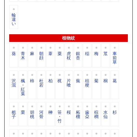
輪
違
い
植物紋
葵
青
麻
朝
葦
粟
虎
銀
稲
梅
苽
車
木
顔
杖
杏
前
草
沢
楓
柿
杜
柏
梶
片
蕪
桔
菊
桐
葛
瀉
・
若
喰
梗
紅
葉
栀
栗
胡
河
榊
笹
桜
柘
歯
棕
水
杉
子
桃
骨
・
榴
朶
櫚
仙
竹