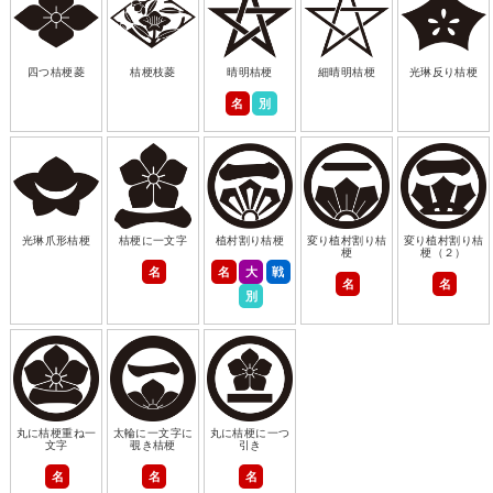
四つ桔梗菱
桔梗枝菱
晴明桔梗
細晴明桔梗
光琳反り桔梗
名
別
光琳爪形桔梗
桔梗に一文字
植村割り桔梗
変り植村割り桔
変り植村割り桔
梗
梗（２）
名
名
大
戦
名
名
別
丸に桔梗重ね一
太輪に一文字に
丸に桔梗に一つ
文字
覗き桔梗
引き
名
名
名