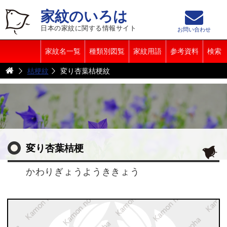
家紋のいろは
日本の家紋に関する情報サイト
お問い合わせ
家紋名一覧
種類別図覧
家紋用語
参考資料
検索
桔梗紋
変り杏葉桔梗紋
変り杏葉桔梗
かわりぎょうようききょう