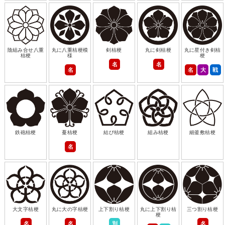
陰組み合せ八重
丸に八重桔梗模
剣桔梗
丸に剣桔梗
丸に星付き剣桔
桔梗
様
梗
名
名
名
名
大
戦
鉄砲桔梗
蔓桔梗
結び桔梗
組み桔梗
細釜敷桔梗
名
大文字桔梗
丸に大の字桔梗
上下割り桔梗
丸に上下割り桔
三つ割り桔梗
梗
名
名
別
名