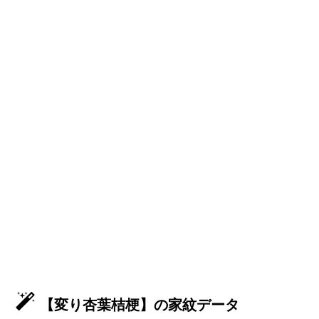
【変り杏葉桔梗】の家紋データ