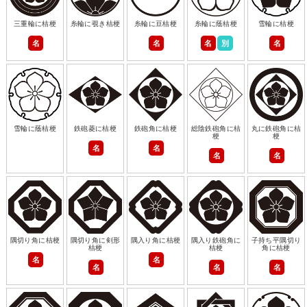
三重輪に桔梗
糸輪に覗き桔梗
糸輪に豆桔梗
糸輪に蔭桔梗
雪輪に桔梗
名
名
名
別
名
雪輪に蔭桔梗
鉄砲菱に桔梗
鉄砲角に桔梗
総陰鉄砲角に桔
丸に鉄砲角に桔
梗
梗
名
名
名
名
隅切り角に桔梗
隅切り角に剣形
隅入り角に桔梗
隅入り鉄砲角に
子持ち平隅切り
桔梗
桔梗
角に桔梗
名
名
名
名
名