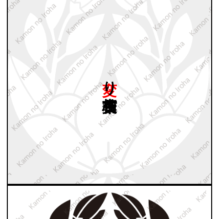
変り
杏葉桔梗