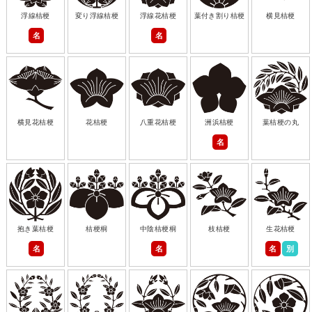
浮線桔梗
変り浮線桔梗
浮線花桔梗
葉付き割り桔梗
横見桔梗
名
名
横見花桔梗
花桔梗
八重花桔梗
洲浜桔梗
葉桔梗の丸
名
抱き葉桔梗
桔梗桐
中陰桔梗桐
枝桔梗
生花桔梗
名
名
名
別