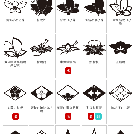
陰裏桔梗胡蝶
桔梗蝶
桔梗飛び蝶
裏桔梗飛び蝶
中陰裏桔梗飛び
蝶
変り中陰裏桔梗
桔梗鶴
中陰桔梗鶴
蟹桔梗
盃桔梗
飛び蝶
名
糸菱に桔梗
菱持ち地抜き桔
細菱に覗き桔梗
割り桔梗菱
陰桔梗対い菱
梗
名
名
名
別