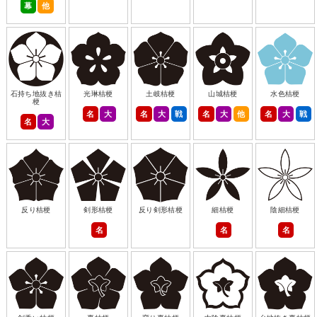
幕
他
石持ち地抜き桔
光琳桔梗
土岐桔梗
山城桔梗
水色桔梗
梗
名
大
名
大
戦
名
大
他
名
大
戦
名
大
反り桔梗
剣形桔梗
反り剣形桔梗
細桔梗
陰細桔梗
名
名
名