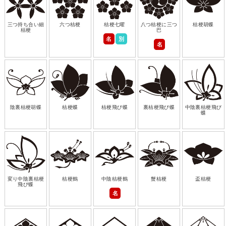
三つ持ち合い細
六つ桔梗
桔梗七曜
八つ桔梗に三つ
桔梗胡蝶
桔梗
巴
名
別
名
陰裏桔梗胡蝶
桔梗蝶
桔梗飛び蝶
裏桔梗飛び蝶
中陰裏桔梗飛び
蝶
変り中陰裏桔梗
桔梗鶴
中陰桔梗鶴
蟹桔梗
盃桔梗
飛び蝶
名