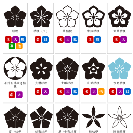
桔梗
桔梗（２）
蔭桔梗
中陰桔梗
太蔭桔梗
名
大
戦
名
戦
名
大
戦
名
戦
名
大
幕
他
石持ち地抜き桔
光琳桔梗
土岐桔梗
山城桔梗
水色桔梗
梗
名
大
名
大
戦
名
大
他
名
大
戦
名
大
反り桔梗
剣形桔梗
反り剣形桔梗
細桔梗
陰細桔梗