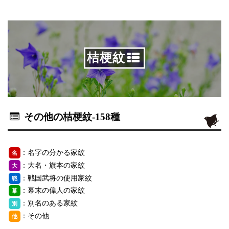
桔梗紋
その他の桔梗紋
-158種
：名字の分かる家紋
名
：大名・旗本の家紋
大
：戦国武将の使用家紋
戦
：幕末の偉人の家紋
幕
：別名のある家紋
別
：その他
他