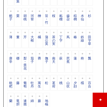
葉
栀
栗
胡
河
榊
笹
桜
柘
歯
棕
水
杉
子
桃
骨
・
榴
朶
櫚
仙
竹
薄
董
芹
大
橘
蒲
茶
丁
蔦
椿
鉄
田
根
公
の
字
線
字
英
実
草
唐
梛
梨
茄
薺
撫
南
萩
芭
蓮
柊
瓢
辛
・
子
子
天
蕉
柰
花
枇
藤
葡
牡
寓
松
茗
桃
山
夕
楪
百
杷
萄
丹
生
荷
吹
顔
合
蘭
竜
連
綿
蕨
地
胆
翹
楡