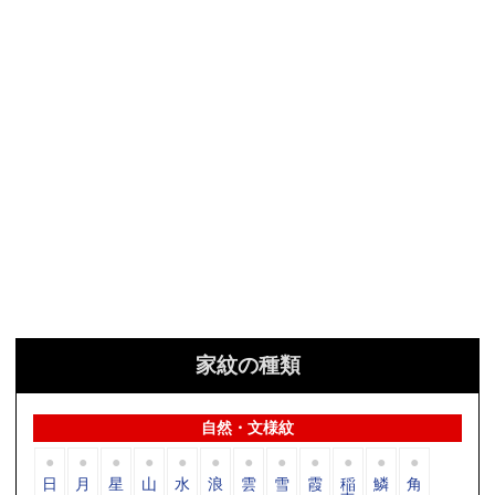
家紋の種類
自然・文様紋
日
月
星
山
水
浪
雲
雪
霞
稲
鱗
角