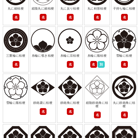
丸に細桔梗
総陰丸に細桔梗
丸に反り桔梗
丸に剣形桔梗
子持ち輪に桔梗
名
名
名
名
名
三重輪に桔梗
糸輪に覗き桔梗
糸輪に豆桔梗
糸輪に蔭桔梗
雪輪に桔梗
名
名
名
別
名
雪輪に蔭桔梗
鉄砲菱に桔梗
鉄砲角に桔梗
総陰鉄砲角に桔
丸に鉄砲角に桔
梗
梗
名
名
名
名