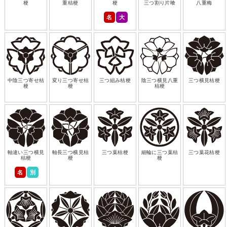
梗
重桔梗
梗
三つ割り片喰
八重梅
名
大
中陰三つ寄せ桔
変り三つ寄せ桔
三つ組み桔梗
陰三つ横見八重
三つ横見桔梗
梗
梗
桔梗
軸違い三つ横見
軸長三つ横見桔
三つ葉桔梗
細輪に三つ葉桔
三つ葉花桔梗
桔梗
梗
梗
名
別