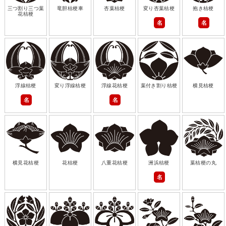
三つ割り三つ葉
竜胆桔梗車
杏葉桔梗
変り杏葉桔梗
抱き桔梗
花桔梗
名
名
浮線桔梗
変り浮線桔梗
浮線花桔梗
葉付き割り桔梗
横見桔梗
名
名
横見花桔梗
花桔梗
八重花桔梗
洲浜桔梗
葉桔梗の丸
名