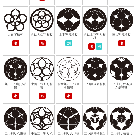
大文字桔梗
丸に大の字桔梗
上下割り桔梗
丸に上下割り桔
三つ割り桔梗
梗
名
名
別
名
名
別
丸に三つ割り桔
中陰三つ割り桔
総陰丸に三つ割
三つ割り裏桔梗
三つ割り台地抜
梗
梗
り桔梗
き裏桔梗
名
名
名
三つ割り八重桔
中陰三つ割り八
三つ割り反り桔
三つ割り桔梗に
三つ割り桔梗に