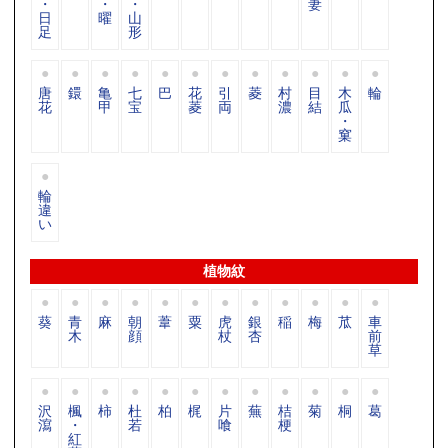
・
・
・
妻
日
曜
山
足
形
唐
鐶
亀
七
巴
花
引
菱
村
目
木
輪
花
甲
宝
菱
両
濃
結
瓜
・
窠
輪
違
い
植物紋
葵
青
麻
朝
葦
粟
虎
銀
稲
梅
苽
車
木
顔
杖
杏
前
草
沢
楓
柿
杜
柏
梶
片
蕪
桔
菊
桐
葛
瀉
・
若
喰
梗
紅