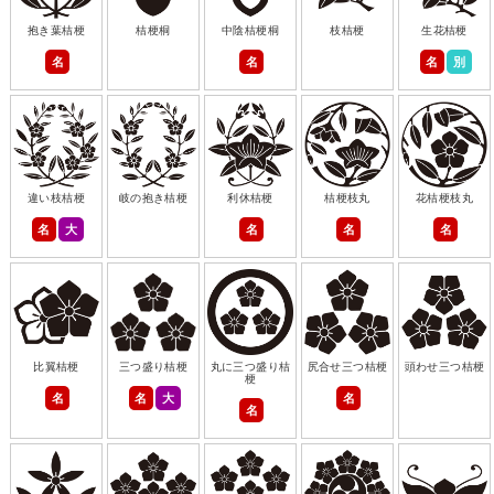
抱き葉桔梗
桔梗桐
中陰桔梗桐
枝桔梗
生花桔梗
名
名
名
別
違い枝桔梗
岐の抱き桔梗
利休桔梗
桔梗枝丸
花桔梗枝丸
名
大
名
名
名
比翼桔梗
三つ盛り桔梗
丸に三つ盛り桔
尻合せ三つ桔梗
頭わせ三つ桔梗
梗
名
名
大
名
名