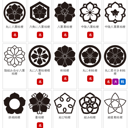
丸に八重桔梗
六角に八重桔梗
八重裏桔梗
中陰八重桔梗
中陰八重裏桔梗
名
名
名
名
陰組み合せ八重
丸に八重桔梗模
剣桔梗
丸に剣桔梗
丸に星付き剣桔
桔梗
様
梗
名
名
名
名
大
戦
鉄砲桔梗
蔓桔梗
結び桔梗
組み桔梗
細釜敷桔梗
名