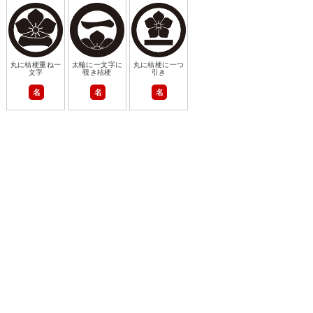
丸に桔梗重ね一
太輪に一文字に
丸に桔梗に一つ
文字
覗き桔梗
引き
名
名
名