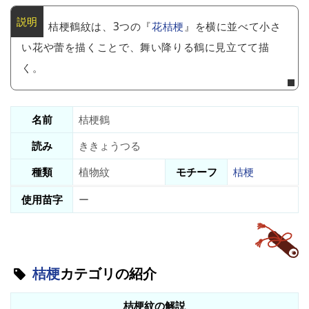
桔梗鶴紋は、3つの『
花桔梗
』を横に並べて小さ
い花や蕾を描くことで、舞い降りる鶴に見立てて描
く。
名前
桔梗鶴
読み
ききょうつる
種類
植物紋
モチーフ
桔梗
使用苗字
ー
桔梗
カテゴリの紹介
桔梗紋の解説