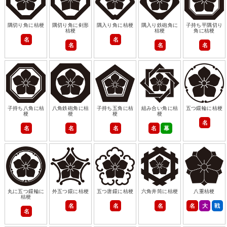
隅切り角に桔梗
隅切り角に剣形
隅入り角に桔梗
隅入り鉄砲角に
子持ち平隅切り
桔梗
桔梗
角に桔梗
名
名
名
名
名
子持ち八角に桔
八角鉄砲角に桔
子持ち五角に桔
組み合い角に桔
五つ鐶輪に桔梗
梗
梗
梗
梗
名
名
名
名
名
幕
丸に五つ鐶輪に
外五つ鐶に桔梗
五つ唐鐶に桔梗
六角井筒に桔梗
八重桔梗
桔梗
名
名
名
名
大
戦
名