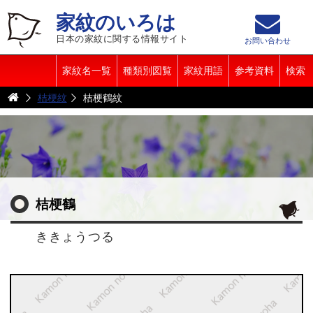
家紋のいろは
日本の家紋に関する情報サイト
お問い合わせ
家紋名一覧
種類別図覧
家紋用語
参考資料
検索
桔梗紋
桔梗鶴紋
桔梗鶴
ききょうつる