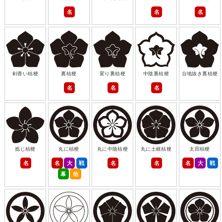
名
名
名
剣香い桔梗
裏桔梗
変り裏桔梗
中陰裏桔梗
台地抜き裏桔梗
名
名
名
捻じ桔梗
丸に桔梗
丸に中陰桔梗
丸に土岐桔梗
太田桔梗
名
名
大
戦
名
名
名
大
戦
幕
他