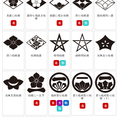
糸菱に桔梗
菱持ち地抜き桔
細菱に覗き桔梗
割り桔梗菱
陰桔梗対い菱
梗
名
名
名
別
四つ桔梗菱
桔梗枝菱
晴明桔梗
細晴明桔梗
光琳反り桔梗
名
別
光琳爪形桔梗
桔梗に一文字
植村割り桔梗
変り植村割り桔
変り植村割り桔
梗
梗（２）
名
名
大
戦
名
名
別