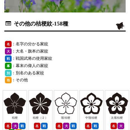
その他の桔梗紋
-158種
：名字の分かる家紋
名
：大名・旗本の家紋
大
：戦国武将の使用家紋
戦
：幕末の偉人の家紋
幕
：別名のある家紋
別
：その他
他
桔梗
桔梗（２）
蔭桔梗
中陰桔梗
太蔭桔梗
名
大
戦
名
戦
名
大
戦
名
戦
名
大