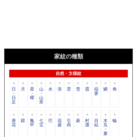
家紋の種類
自然・文様紋
日
月
星
山
水
浪
雲
雪
霞
稲
鱗
角
・
・
・
妻
日
曜
山
足
形
唐
鐶
亀
七
巴
花
引
菱
村
目
木
輪
花
甲
宝
菱
両
濃
結
瓜
・
窠