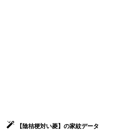
【陰桔梗対い菱】の家紋データ