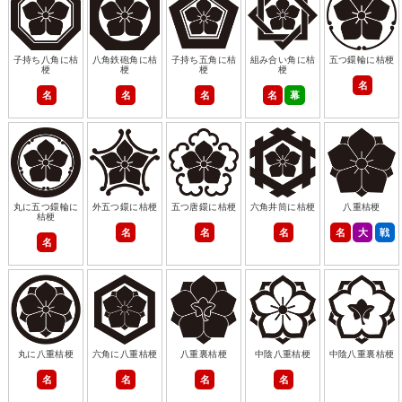
子持ち八角に桔
八角鉄砲角に桔
子持ち五角に桔
組み合い角に桔
五つ鐶輪に桔梗
梗
梗
梗
梗
名
名
名
名
名
幕
丸に五つ鐶輪に
外五つ鐶に桔梗
五つ唐鐶に桔梗
六角井筒に桔梗
八重桔梗
桔梗
名
名
名
名
大
戦
名
丸に八重桔梗
六角に八重桔梗
八重裏桔梗
中陰八重桔梗
中陰八重裏桔梗
名
名
名
名