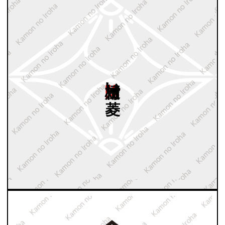
陰桔梗対い
菱