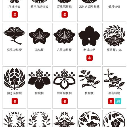
浮線桔梗
変り浮線桔梗
浮線花桔梗
葉付き割り桔梗
横見桔梗
名
名
横見花桔梗
花桔梗
八重花桔梗
洲浜桔梗
葉桔梗の丸
名
抱き葉桔梗
桔梗桐
中陰桔梗桐
枝桔梗
生花桔梗
名
名
名
別