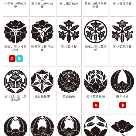
中陰三つ寄せ桔
変り三つ寄せ桔
三つ組み桔梗
陰三つ横見八重
三つ横見桔梗
梗
梗
桔梗
軸違い三つ横見
軸長三つ横見桔
三つ葉桔梗
細輪に三つ葉桔
三つ葉花桔梗
桔梗
梗
梗
名
別
三つ割り三つ葉
竜胆桔梗車
杏葉桔梗
変り杏葉桔梗
抱き桔梗
花桔梗
名
名