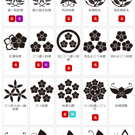
違い枝桔梗
岐の抱き桔梗
利休桔梗
桔梗枝丸
花桔梗枝丸
名
大
名
名
名
比翼桔梗
三つ盛り桔梗
丸に三つ盛り桔
尻合せ三つ桔梗
頭わせ三つ桔梗
梗
名
名
大
名
名
三つ持ち合い細
六つ桔梗
桔梗七曜
八つ桔梗に三つ
桔梗胡蝶
桔梗
巴
名
別
名