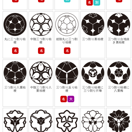
名
別
丸に三つ割り桔
中陰三つ割り桔
総陰丸に三つ割
三つ割り裏桔梗
三つ割り台地抜
梗
梗
り桔梗
き裏桔梗
名
名
名
三つ割り八重桔
中陰三つ割り八
三つ割り反り桔
三つ割り桔梗に
三つ割り桔梗に
梗
重桔梗
梗
三つ割り片喰
八重梅
名
大