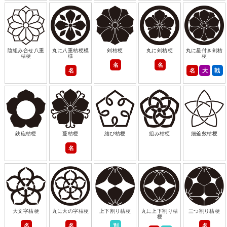
陰組み合せ八重
丸に八重桔梗模
剣桔梗
丸に剣桔梗
丸に星付き剣桔
桔梗
様
梗
名
名
名
名
大
戦
鉄砲桔梗
蔓桔梗
結び桔梗
組み桔梗
細釜敷桔梗
名
大文字桔梗
丸に大の字桔梗
上下割り桔梗
丸に上下割り桔
三つ割り桔梗
梗
名
名
別
名