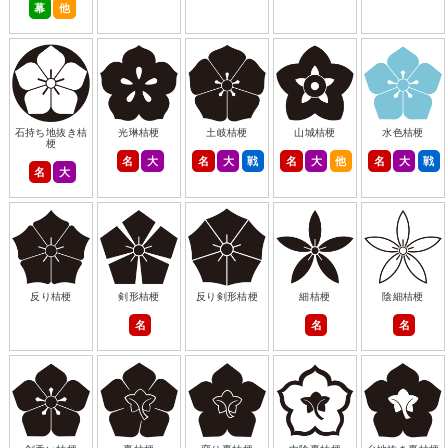
幕
他
石持ち地抜き桔
光琳桔梗
土岐桔梗
山城桔梗
水色桔梗
梗
名
大
名
大
戦
名
大
他
名
大
戦
名
大
反り桔梗
剣形桔梗
反り剣形桔梗
細桔梗
陰細桔梗
名
名
名