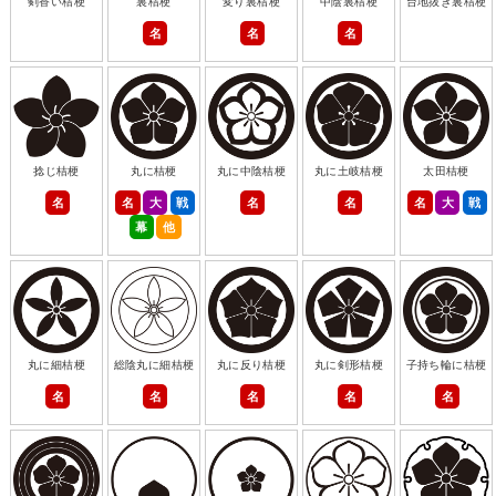
剣香い桔梗
裏桔梗
変り裏桔梗
中陰裏桔梗
台地抜き裏桔梗
名
名
名
捻じ桔梗
丸に桔梗
丸に中陰桔梗
丸に土岐桔梗
太田桔梗
名
名
大
戦
名
名
名
大
戦
幕
他
丸に細桔梗
総陰丸に細桔梗
丸に反り桔梗
丸に剣形桔梗
子持ち輪に桔梗
名
名
名
名
名