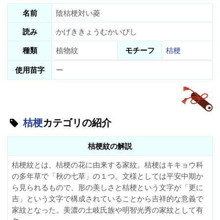
名前
陰桔梗対い菱
読み
かげききょうむかいびし
種類
植物紋
モチーフ
桔梗
使用苗字
ー
桔梗
カテゴリの紹介
桔梗紋の解説
桔梗紋とは、桔梗の花に由来する家紋。桔梗はキキョウ科
の多年草で「秋の七草」の１つ。文様としては平安中期か
ら見られるもので、形の美しさと桔梗という文字が「更に
吉」という文字で構成されていることから吉祥的な意義で
家紋となった。美濃の土岐氏族や明智光秀の家紋として有