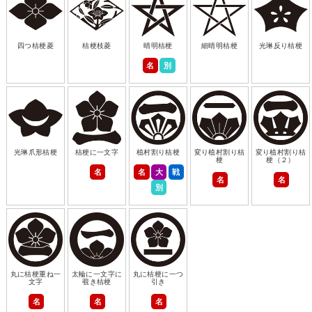
四つ桔梗菱
桔梗枝菱
晴明桔梗
細晴明桔梗
光琳反り桔梗
名
別
光琳爪形桔梗
桔梗に一文字
植村割り桔梗
変り植村割り桔
変り植村割り桔
梗
梗（２）
名
名
大
戦
名
名
別
丸に桔梗重ね一
太輪に一文字に
丸に桔梗に一つ
文字
覗き桔梗
引き
名
名
名