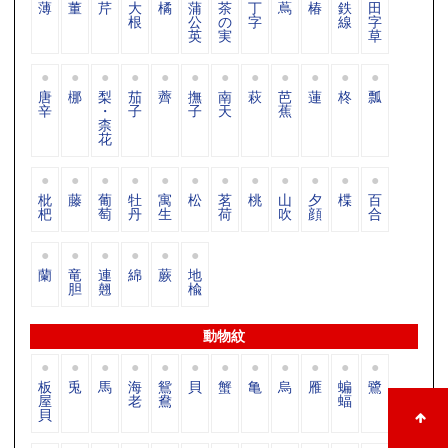
薄
董
芹
大
橘
蒲
茶
丁
蔦
椿
鉄
田
根
公
の
字
線
字
英
実
草
唐
梛
梨
茄
薺
撫
南
萩
芭
蓮
柊
瓢
辛
・
子
子
天
蕉
柰
花
枇
藤
葡
牡
寓
松
茗
桃
山
夕
楪
百
杷
萄
丹
生
荷
吹
顔
合
蘭
竜
連
綿
蕨
地
胆
翹
楡
動物紋
板
兎
馬
海
鴛
貝
蟹
亀
烏
雁
蝙
鷺
屋
老
鴦
蝠
貝