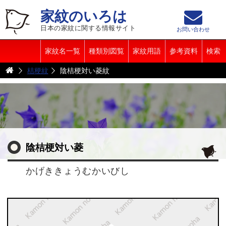
家紋のいろは
日本の家紋に関する情報サイト
お問い合わせ
家紋名一覧
種類別図覧
家紋用語
参考資料
検索
桔梗紋
陰桔梗対い菱紋
陰桔梗対い菱
かげききょうむかいびし