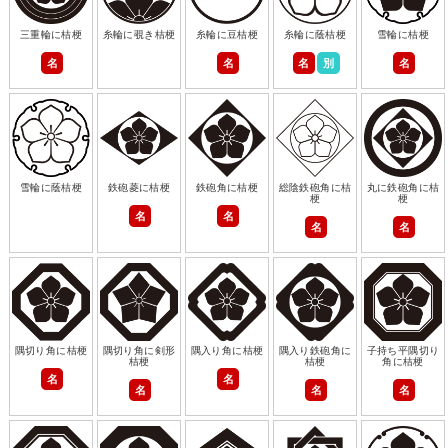
三重輪に桔梗
糸輪に覗き桔梗
糸輪に豆桔梗
糸輪に蔭桔梗
雪輪に桔梗
名
名
名
別
名
雪輪に蔭桔梗
鉄砲菱に桔梗
鉄砲角に桔梗
総陰鉄砲角に桔
丸に鉄砲角に桔
梗
梗
名
名
名
名
隅切り角に桔梗
隅切り角に剣形
隅入り角に桔梗
隅入り鉄砲角に
子持ち平隅切り
桔梗
桔梗
角に桔梗
名
名
名
名
名