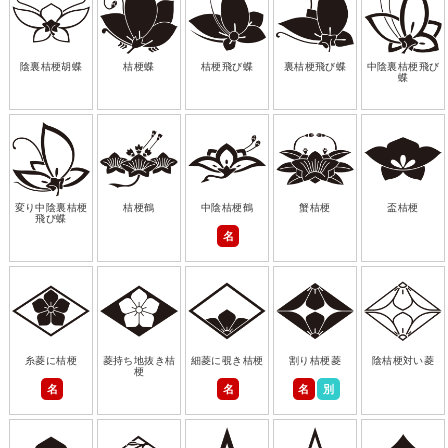
陰裏桔梗胡蝶
桔梗蝶
桔梗飛び蝶
裏桔梗飛び蝶
中陰裏桔梗飛び
蝶
変り中陰裏桔梗
桔梗鶴
中陰桔梗鶴
蟹桔梗
盃桔梗
飛び蝶
名
糸菱に桔梗
菱持ち地抜き桔
細菱に覗き桔梗
割り桔梗菱
陰桔梗対い菱
梗
名
名
名
別