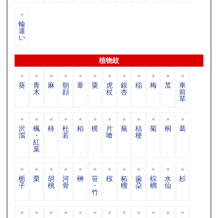
輪
違
い
植物紋
葵
青
麻
朝
葦
粟
虎
銀
稲
梅
苽
車
木
顔
杖
杏
前
草
沢
楓
柿
杜
柏
梶
片
蕪
桔
菊
桐
葛
瀉
・
若
喰
梗
紅
葉
栀
栗
胡
河
榊
笹
桜
柘
歯
棕
水
杉
子
桃
骨
・
榴
朶
櫚
仙
竹