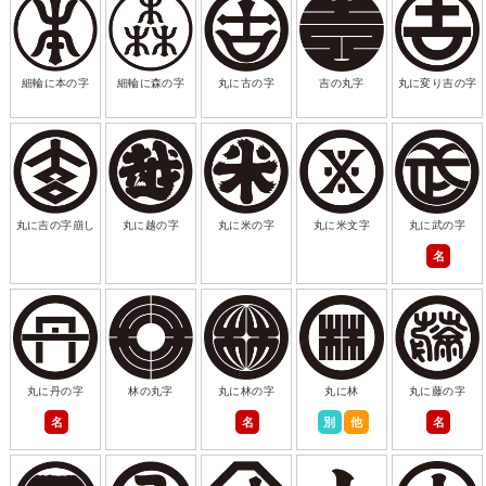
細輪に本の字
細輪に森の字
丸に古の字
吉の丸字
丸に変り吉の字
丸に吉の字崩し
丸に越の字
丸に米の字
丸に米文字
丸に武の字
名
丸に丹の字
林の丸字
丸に林の字
丸に林
丸に藤の字
名
名
別
他
名