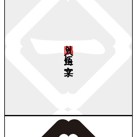
隅入り
角に
一文字