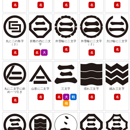
名
名
名
名
名
丸に二の角字
折敷の内に二文
外雪輪に二文字
外雪輪に二文字
欠け輪に二文字
（２）
字
（２）
名
名
名
名
大
名
丸に二文字に斜
山形に二文字
三文字
揺れ三文字
縮み三文字
め一つ引き
名
名
大
戦
名
名
名
他