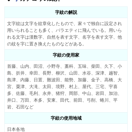
字紋の解説
文字紋は文字を紋章化したもので、家々で独自に設定され
用いられることも多く、バラエティに飛んでいる。用いら
れる文字は漢数字、自然を表す文字、名字を表す文字、他
の紋を字に置き換えたものなどがある。
字紋の使用家
首藤、山内、田沼、小野寺、藁科、五味、柴田、久下、小
島、折井、幸田、長野、柳沢、山田、水谷、深津、越智、
島津、内藤、日置、難波田、能勢、加藤、金子、高橋、大
宮、粟津、大滝、太田、境野、村上、屋代、三宅、宇喜
多、佐藤、毛利、永井、猪狩、岡部、中山、岩田、加治、
井口、万田、本多、安東、田代、前田、弓削、蜷川、平
岩、石田など
字紋の使用地域
日本各地