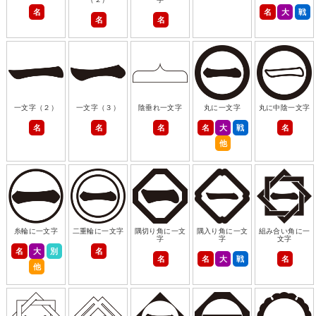
名
名
大
戦
名
名
一文字（２）
一文字（３）
陰垂れ一文字
丸に一文字
丸に中陰一文字
名
名
名
名
大
戦
名
他
糸輪に一文字
二重輪に一文字
隅切り角に一文
隅入り角に一文
組み合い角に一
字
字
文字
名
大
別
名
名
名
大
戦
名
他