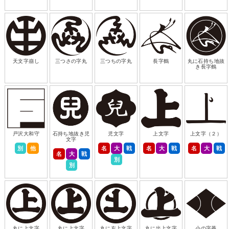
天文字崩し
三つさの字丸
三つちの字丸
長字鶴
丸に石持ち地抜
き長字鶴
戸沢大和守
石持ち地抜き児
児文字
上文字
上文字（２）
文字
別
他
名
大
戦
名
大
戦
名
大
戦
名
大
戦
別
別
丸に上文字
丸に上文字
丸に左上文字
丸に出上文字
小の字菱