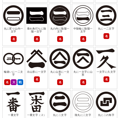
丸に変り山内一
垂れ角打ちに陰
丸の内に陰陽一
中陰輪に陰陽一
丸に一二文字
文字
陽一文字
文字
文字
名
名
名
名
名
輪違いに一二文
出山形に一文字
丸に山形に一文
丸に一文字に山
一文字に久文字
字
字
形
名
名
名
大
戦
名
名
一番文字
一番文字（２）
丸に二文字
陰丸に二文字
丸に二の角字