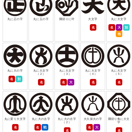
丸に正の字
丸に玉の字
隅切りに叶
大文字
丸に大文字
名
名
大
別
他
丸に大の字
丸に大文字
丸に大文字
丸に大文字
丸に大文字
（２）
（３）
（４）
（５）
名
別
名
名
大
名
名
丸に変り大文字
丸に大の古字
丸に大の古字
大久保大の字
隅切り角に大文
（２）
字
名
名
戦
名
大
名
名