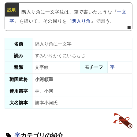
隅入り角に一文字紋は、筆で書いたような『
一文
字
』を描いて、その周りを『
隅入り角
』で囲う。
名前
隅入り角に一文字
読み
すみいりかくにいちもじ
種類
文字紋
モチーフ
字
戦国武将
小河頼重
使用苗字
林、小河
大名旗本
旗本小河氏
字
カテゴリの紹介