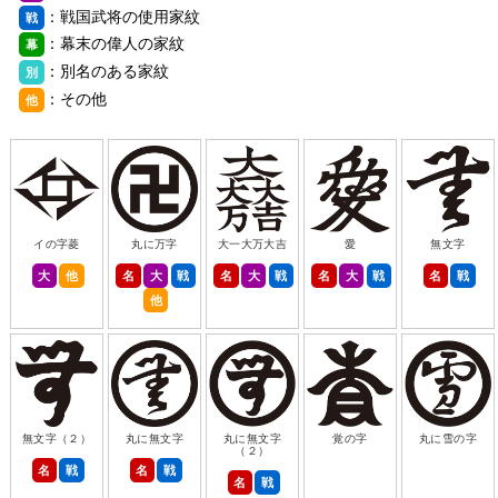
：戦国武将の使用家紋
戦
：幕末の偉人の家紋
幕
：別名のある家紋
別
：その他
他
イの字菱
丸に万字
大一大万大吉
愛
無文字
大
他
名
大
戦
名
大
戦
名
大
戦
名
戦
他
無文字（２）
丸に無文字
丸に無文字
覚の字
丸に雪の字
（２）
名
戦
名
戦
名
戦