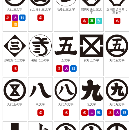
丸に三文字
丸に揺れ三文字
毛輪に三文字
隅切り角に三文
反り隅切り角に
字
三文字
名
大
戦
名
名
幕
別
名
他
鉄砲角に三文字
毛輪に三の字
五文字
変り五の字
丸に五文字
名
名
大
戦
丸に五の字
八文字
丸に八文字
九文字
丸に九文字
名
名
名
大
戦
名
大
戦