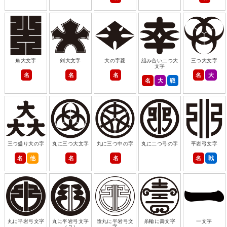
角大文字
剣大文字
大の字菱
組み合い二つ大
三つ大文字
文字
名
名
名
名
大
名
大
戦
三つ盛り大の字
丸に三つ大文字
丸に三つ中の字
丸に二つ弓の字
平岩弓文字
名
他
名
名
名
戦
丸に平岩弓文字
丸に平岩弓文字
陰丸に平岩弓文
糸輪に壽文字
一文字
（２）
字