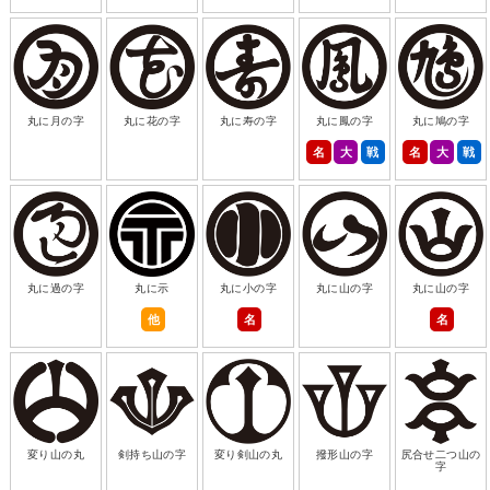
丸に月の字
丸に花の字
丸に寿の字
丸に鳳の字
丸に鳩の字
名
大
戦
名
大
戦
丸に過の字
丸に示
丸に小の字
丸に山の字
丸に山の字
他
名
名
変り山の丸
剣持ち山の字
変り剣山の丸
撥形山の字
尻合せ二つ山の
字