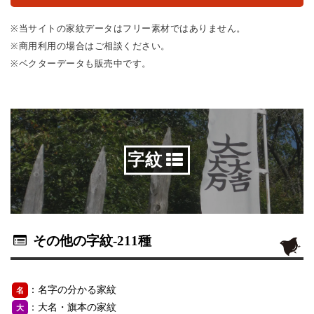
※当サイトの家紋データはフリー素材ではありません。
※商用利用の場合はご相談ください。
※ベクターデータも販売中です。
字紋
その他の字紋
-211種
：名字の分かる家紋
名
：大名・旗本の家紋
大