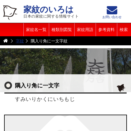
家紋のいろは
日本の家紋に関する情報サイト
お問い合わせ
家紋名一覧
種類別図覧
家紋用語
参考資料
検索
字紋
隅入り角に一文字紋
隅入り角に一文字
すみいりかくにいちもじ