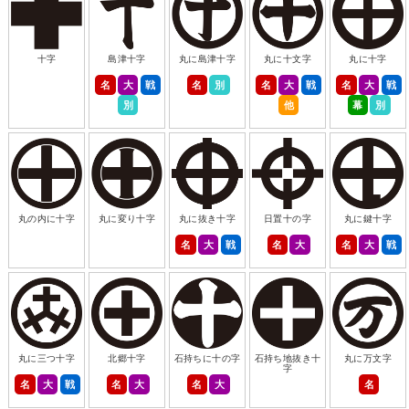
十字
島津十字
丸に島津十字
丸に十文字
丸に十字
名
大
戦
名
別
名
大
戦
名
大
戦
別
他
幕
別
丸の内に十字
丸に変り十字
丸に抜き十字
日置十の字
丸に鍵十字
名
大
戦
名
大
名
大
戦
丸に三つ十字
北郷十字
石持ちに十の字
石持ち地抜き十
丸に万文字
字
名
大
戦
名
大
名
大
名