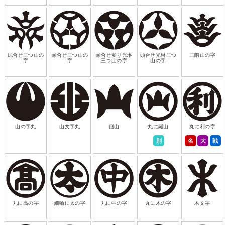
尻合せ三つ山の
頭合せ三つ山の
頭合せ変り光琳
頭合せ光琳三つ
三階山の字
字
字
三つ山の字
山の字
山の字丸
山文字丸
鎹山
丸に鎹山
丸に利の字
別
名
大
戦
丸に高の字
細輪に太の字
丸に中の字
丸に木の字
木文字