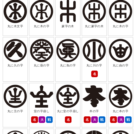
丸に木文字
丸に木の字
篆字の木
丸に篆字の木
丸に木の字
丸に久の字
丸に葵の字
丸に魚の字
丸に川の字
丸に由の字
名
丸に主の字
堂の字崩し
丸に堂の字崩し
本の字
丸に本の字
名
大
戦
名
名
大
戦
名
大
戦