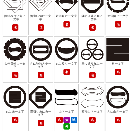
陰組み合い角に
陰違い角に一文
鉄砲角に一文字
隅切り鉄砲角に
外雪輪に一文字
一文字
字
一文字
名
名
名
名
名
太外雪輪に一文
丸に地抜き剣一
丸に反り一文字
三つ盛り丸に一
角一文字
字
文字
文字
名
名
名
名
名
丸に角一文字
隅切り角に角一
山内一文字
変り山内一文字
丸に山内一文字
文字
名
名
大
戦
名
名
名
幕