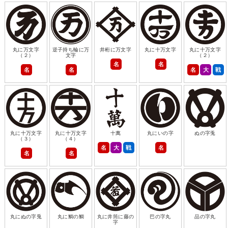
丸に万文字
逆子持ち輪に万
井桁に万文字
丸に十万文字
丸に十万文字
（２）
文字
（２）
名
名
名
名
名
大
戦
丸に十万文字
丸に十万文字
十萬
丸にいの字
ぬの字兎
（３）
（４）
名
大
戦
名
名
名
丸にぬの字兎
丸に鯛の鯛
丸に井筒に藤の
巴の字丸
品の字丸
字