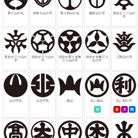
変り山の丸
剣持ち山の字
変り剣山の丸
撥形山の字
尻合せ二つ山の
字
尻合せ三つ山の
頭合せ三つ山の
頭合せ変り光琳
頭合せ光琳三つ
三階山の字
字
字
三つ山の字
山の字
山の字丸
山文字丸
鎹山
丸に鎹山
丸に利の字
別
名
大
戦