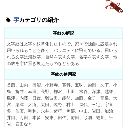
字
カテゴリの紹介
字紋の解説
文字紋は文字を紋章化したもので、家々で独自に設定され
用いられることも多く、バラエティに飛んでいる。用いら
れる文字は漢数字、自然を表す文字、名字を表す文字、他
の紋を字に置き換えたものなどがある。
字紋の使用家
首藤、山内、田沼、小野寺、藁科、五味、柴田、久下、小
島、折井、幸田、長野、柳沢、山田、水谷、深津、越智、
島津、内藤、日置、難波田、能勢、加藤、金子、高橋、大
宮、粟津、大滝、太田、境野、村上、屋代、三宅、宇喜
多、佐藤、毛利、永井、猪狩、岡部、中山、岩田、加治、
井口、万田、本多、安東、田代、前田、弓削、蜷川、平
岩、石田など