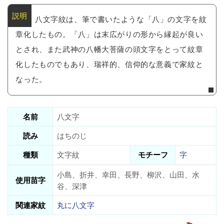
八文字紋は、筆で書いたような「八」の文字を紋
章化したもの。「八」は末広がりの形から縁起が良い
とされ、また武神の八幡大菩薩の頭文字をとって紋章
化したものでもあり、瑞祥的、信仰的な意義で家紋と
なった。
名前
八文字
読み
はちのじ
種類
文字紋
モチーフ
字
小島、折井、幸田、長野、柳沢、山田、水
使用苗字
谷、深津
関連家紋
丸に八文字