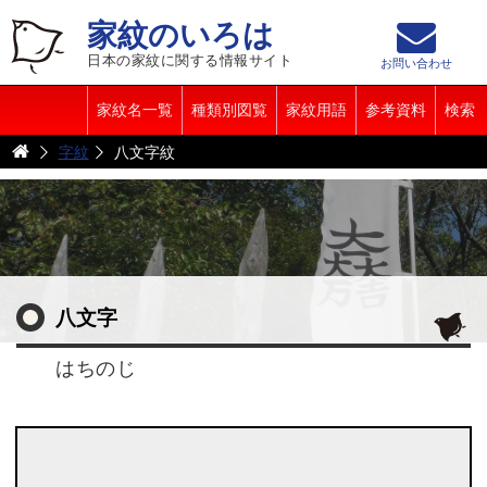
家紋のいろは
日本の家紋に関する情報サイト
お問い合わせ
家紋名一覧
種類別図覧
家紋用語
参考資料
検索
字紋
八文字紋
八文字
はちのじ