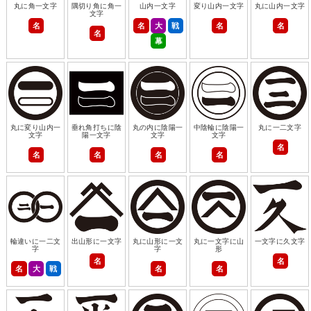
丸に角一文字
隅切り角に角一
山内一文字
変り山内一文字
丸に山内一文字
文字
名
名
大
戦
名
名
名
幕
丸に変り山内一
垂れ角打ちに陰
丸の内に陰陽一
中陰輪に陰陽一
丸に一二文字
文字
陽一文字
文字
文字
名
名
名
名
名
輪違いに一二文
出山形に一文字
丸に山形に一文
丸に一文字に山
一文字に久文字
字
字
形
名
名
名
大
戦
名
名