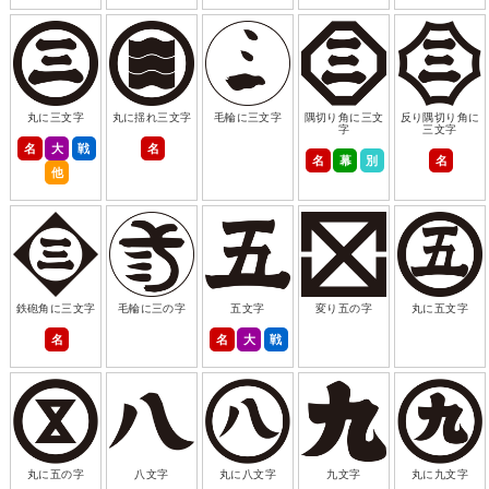
丸に三文字
丸に揺れ三文字
毛輪に三文字
隅切り角に三文
反り隅切り角に
字
三文字
名
大
戦
名
名
幕
別
名
他
鉄砲角に三文字
毛輪に三の字
五文字
変り五の字
丸に五文字
名
名
大
戦
丸に五の字
八文字
丸に八文字
九文字
丸に九文字