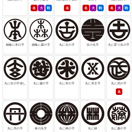
名
大
戦
名
名
大
戦
名
大
戦
細輪に本の字
細輪に森の字
丸に古の字
吉の丸字
丸に変り吉の字
丸に吉の字崩し
丸に越の字
丸に米の字
丸に米文字
丸に武の字
名
丸に丹の字
林の丸字
丸に林の字
丸に林
丸に藤の字