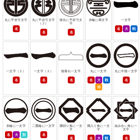
丸に平岩弓文字
丸に平岩弓文字
陰丸に平岩弓文
糸輪に壽文字
一文字
（２）
字
名
名
大
戦
名
名
一文字（２）
一文字（３）
陰垂れ一文字
丸に一文字
丸に中陰一文字
名
名
名
名
大
戦
名
他
糸輪に一文字
二重輪に一文字
隅切り角に一文
隅入り角に一文
組み合い角に一
字
字
文字
名
大
別
名
名
名
大
戦
名