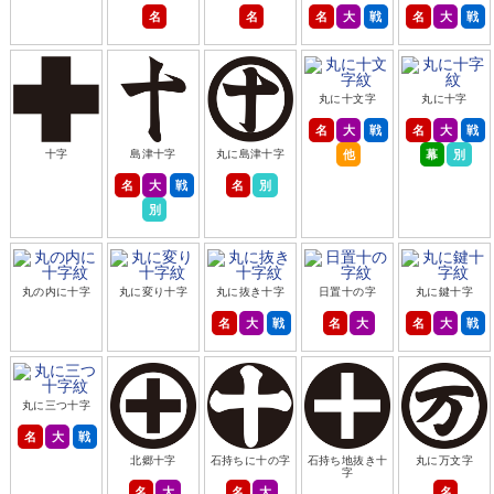
名
名
名
大
戦
名
大
戦
丸に十文字
丸に十字
名
大
戦
名
大
戦
他
幕
別
十字
島津十字
丸に島津十字
名
大
戦
名
別
別
丸の内に十字
丸に変り十字
丸に抜き十字
日置十の字
丸に鍵十字
名
大
戦
名
大
名
大
戦
丸に三つ十字
名
大
戦
北郷十字
石持ちに十の字
石持ち地抜き十
丸に万文字
字
名
大
名
大
名