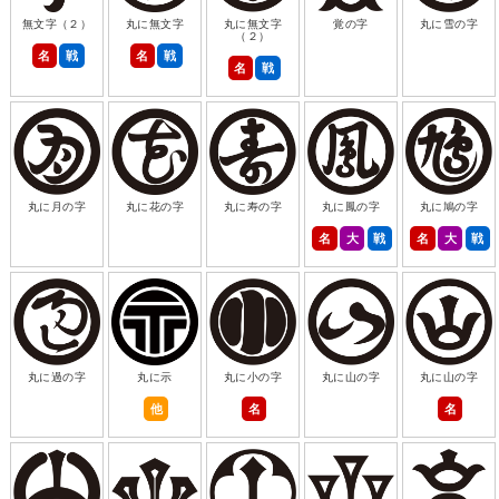
無文字（２）
丸に無文字
丸に無文字
覚の字
丸に雪の字
（２）
名
戦
名
戦
名
戦
丸に月の字
丸に花の字
丸に寿の字
丸に鳳の字
丸に鳩の字
名
大
戦
名
大
戦
丸に過の字
丸に示
丸に小の字
丸に山の字
丸に山の字
他
名
名