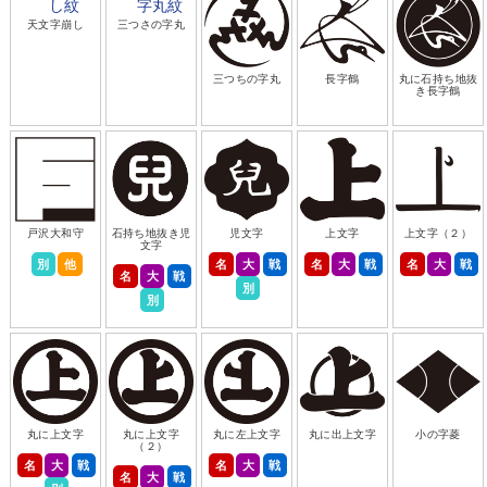
天文字崩し
三つさの字丸
三つちの字丸
長字鶴
丸に石持ち地抜
き長字鶴
戸沢大和守
石持ち地抜き児
児文字
上文字
上文字（２）
文字
別
他
名
大
戦
名
大
戦
名
大
戦
名
大
戦
別
別
丸に上文字
丸に上文字
丸に左上文字
丸に出上文字
小の字菱
（２）
名
大
戦
名
大
戦
名
大
戦