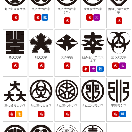
丸に変り大文字
丸に大の古字
丸に大の古字
大久保大の字
隅切り角に大文
（２）
字
名
名
戦
名
大
名
名
角大文字
剣大文字
大の字菱
組み合い二つ大
三つ大文字
文字
名
名
名
名
大
名
大
戦
三つ盛り大の字
丸に三つ大文字
丸に三つ中の字
丸に二つ弓の字
平岩弓文字
名
他
名
名
名
戦