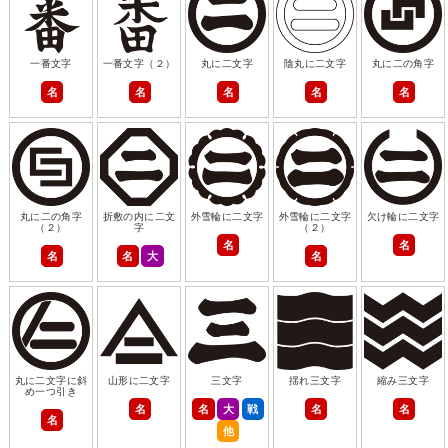
一番文字
一番文字（２）
丸に二文字
陰丸に二文字
丸に二の角字
名
名
名
名
名
丸に二の角字
折敷の内に二文
外雪輪に二文字
外雪輪に二文字
欠け輪に二文字
（２）
字
（２）
名
名
名
名
大
名
丸に二文字に斜
山形に二文字
三文字
揺れ三文字
縮み三文字
め一つ引き
名
名
大
戦
名
名
名
他