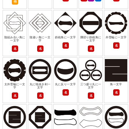
他
陰組み合い角に
陰違い角に一文
鉄砲角に一文字
隅切り鉄砲角に
外雪輪に一文字
一文字
字
一文字
名
名
名
名
名
太外雪輪に一文
丸に地抜き剣一
丸に反り一文字
三つ盛り丸に一
角一文字
字
文字
文字
名
名
名
名
名