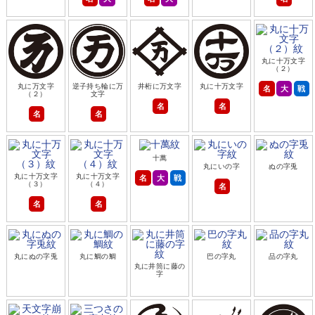
丸に十万文字
（２）
丸に万文字
逆子持ち輪に万
井桁に万文字
丸に十万文字
名
大
戦
（２）
文字
名
名
名
名
十萬
丸にいの字
ぬの字兎
丸に十万文字
丸に十万文字
名
大
戦
（３）
（４）
名
名
名
丸にぬの字兎
丸に鯛の鯛
巴の字丸
品の字丸
丸に井筒に藤の
字