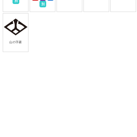
別
別
山の字菱