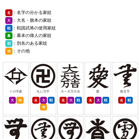
：名字の分かる家紋
名
：大名・旗本の家紋
大
：戦国武将の使用家紋
戦
：幕末の偉人の家紋
幕
：別名のある家紋
別
：その他
他
イの字菱
丸に万字
大一大万大吉
愛
無文字
大
他
名
大
戦
名
大
戦
名
大
戦
名
戦
他