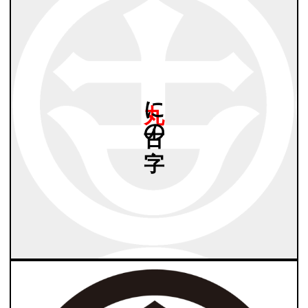
丸に
古の
字