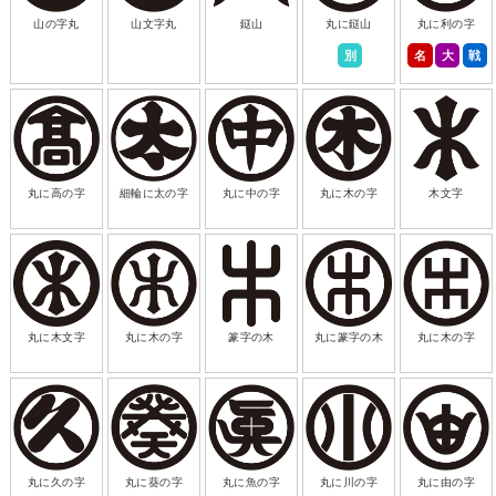
山の字丸
山文字丸
鎹山
丸に鎹山
丸に利の字
別
名
大
戦
丸に高の字
細輪に太の字
丸に中の字
丸に木の字
木文字
丸に木文字
丸に木の字
篆字の木
丸に篆字の木
丸に木の字
丸に久の字
丸に葵の字
丸に魚の字
丸に川の字
丸に由の字