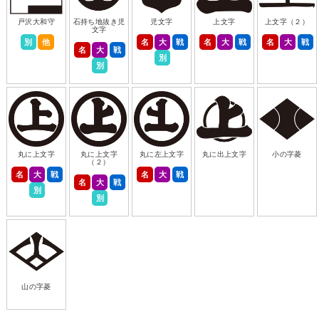
戸沢大和守
石持ち地抜き児
児文字
上文字
上文字（２）
文字
別
他
名
大
戦
名
大
戦
名
大
戦
名
大
戦
別
別
丸に上文字
丸に上文字
丸に左上文字
丸に出上文字
小の字菱
（２）
名
大
戦
名
大
戦
名
大
戦
別
別
山の字菱