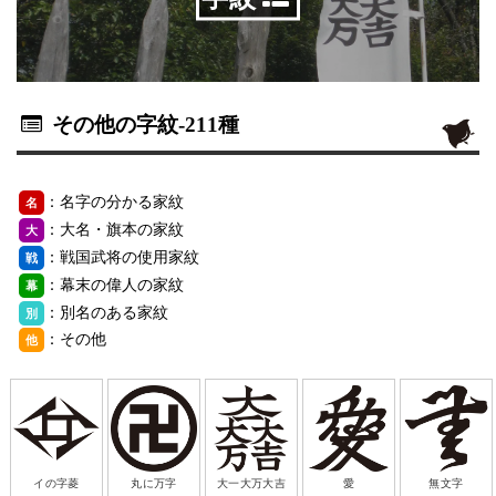
その他の字紋
-211種
：名字の分かる家紋
名
：大名・旗本の家紋
大
：戦国武将の使用家紋
戦
：幕末の偉人の家紋
幕
：別名のある家紋
別
：その他
他
イの字菱
丸に万字
大一大万大吉
愛
無文字