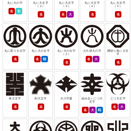
丸に大の字
丸に大文字
丸に大文字
丸に大文字
丸に大文字
（２）
（３）
（４）
（５）
名
別
名
名
大
名
名
丸に変り大文字
丸に大の古字
丸に大の古字
大久保大の字
隅切り角に大文
（２）
字
名
名
戦
名
大
名
名
角大文字
剣大文字
大の字菱
組み合い二つ大
三つ大文字
文字
名
名
名
名
大
名
大
戦