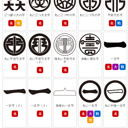
三つ盛り大の字
丸に三つ大文字
丸に三つ中の字
丸に二つ弓の字
平岩弓文字
名
他
名
名
名
戦
丸に平岩弓文字
丸に平岩弓文字
陰丸に平岩弓文
糸輪に壽文字
一文字
（２）
字
名
名
大
戦
名
名
一文字（２）
一文字（３）
陰垂れ一文字
丸に一文字
丸に中陰一文字
名
名
名
名
大
戦
名
他