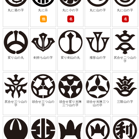
丸に過の字
丸に示
丸に小の字
丸に山の字
丸に山の字
他
名
名
変り山の丸
剣持ち山の字
変り剣山の丸
撥形山の字
尻合せ二つ山の
字
尻合せ三つ山の
頭合せ三つ山の
頭合せ変り光琳
頭合せ光琳三つ
三階山の字
字
字
三つ山の字
山の字