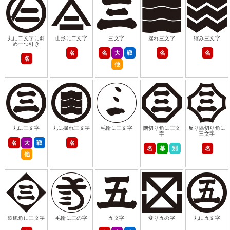
丸に二文字に斜
山形に二文字
三文字
揺れ三文字
縮み三文字
め一つ引き
名
名
大
戦
名
名
名
他
丸に三文字
丸に揺れ三文字
毛輪に三文字
隅切り角に三文
反り隅切り角に
字
三文字
名
大
戦
名
名
幕
別
名
他
鉄砲角に三文字
毛輪に三の字
五文字
変り五の字
丸に五文字