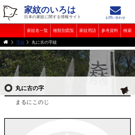
家紋のいろは
日本の家紋に関する情報サイト
お問い合わせ
家紋名一覧
種類別図覧
家紋用語
参考資料
検索
字紋
丸に古の字紋
丸に古の字
まるにこのじ