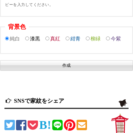
ピーを入力してください。
背景色
純白
漆黒
真紅
紺青
柳緑
今紫
SNSで家紋をシェア