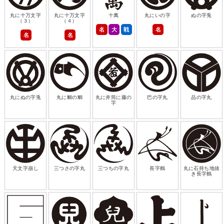
丸に十万文字
丸に十万文字
十萬
丸にいの字
ぬの字兎
（３）
（４）
名
大
戦
名
名
名
丸にぬの字兎
丸に鯛の鯛
丸に井筒に藤の
巴の字丸
品の字丸
字
天文字崩し
三つさの字丸
三つちの字丸
長字鶴
丸に石持ち地抜
き長字鶴