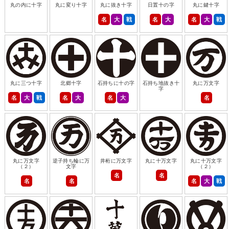
丸の内に十字
丸に変り十字
丸に抜き十字
日置十の字
丸に鍵十字
名
大
戦
名
大
名
大
戦
丸に三つ十字
北郷十字
石持ちに十の字
石持ち地抜き十
丸に万文字
字
名
大
戦
名
大
名
大
名
丸に万文字
逆子持ち輪に万
井桁に万文字
丸に十万文字
丸に十万文字
（２）
文字
（２）
名
名
名
名
名
大
戦