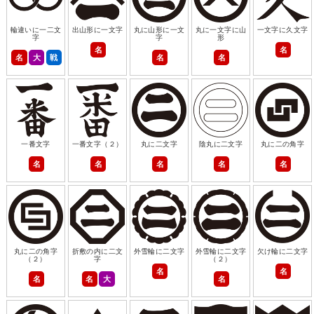
輪違いに一二文
出山形に一文字
丸に山形に一文
丸に一文字に山
一文字に久文字
字
字
形
名
名
名
大
戦
名
名
一番文字
一番文字（２）
丸に二文字
陰丸に二文字
丸に二の角字
名
名
名
名
名
丸に二の角字
折敷の内に二文
外雪輪に二文字
外雪輪に二文字
欠け輪に二文字
（２）
字
（２）
名
名
名
名
大
名