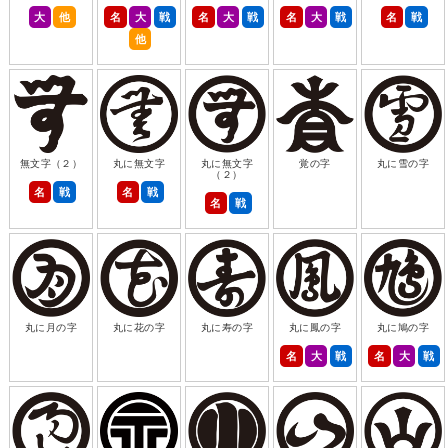
大
他
名
大
戦
名
大
戦
名
大
戦
名
戦
他
無文字（２）
丸に無文字
丸に無文字
覚の字
丸に雪の字
（２）
名
戦
名
戦
名
戦
丸に月の字
丸に花の字
丸に寿の字
丸に鳳の字
丸に鳩の字
名
大
戦
名
大
戦