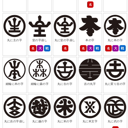
名
丸に主の字
堂の字崩し
丸に堂の字崩し
本の字
丸に本の字
名
大
戦
名
名
大
戦
名
大
戦
細輪に本の字
細輪に森の字
丸に古の字
吉の丸字
丸に変り吉の字
丸に吉の字崩し
丸に越の字
丸に米の字
丸に米文字
丸に武の字