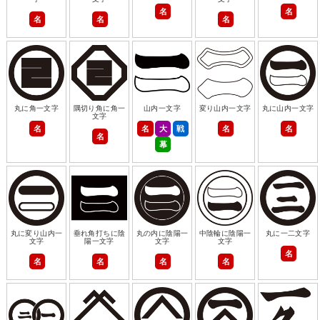
名
名
名
名
名
丸に角一文字
隅切り角に角一
山内一文字
変り山内一文字
丸に山内一文字
文字
名
名
大
戦
名
名
名
幕
丸に変り山内一
垂れ角打ちに陰
丸の内に陰陽一
中陰輪に陰陽一
丸に一二文字
文字
陽一文字
文字
文字
名
名
名
名
名