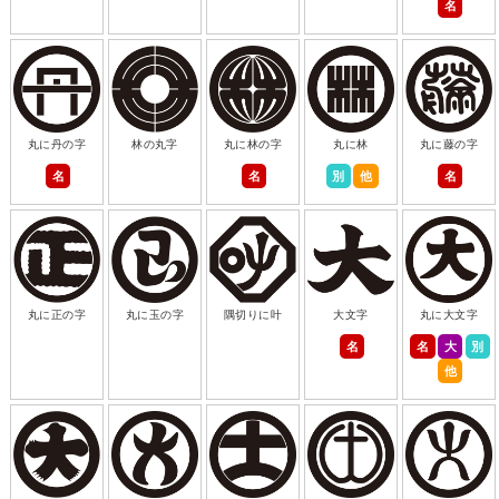
名
丸に丹の字
林の丸字
丸に林の字
丸に林
丸に藤の字
名
名
別
他
名
丸に正の字
丸に玉の字
隅切りに叶
大文字
丸に大文字
名
名
大
別
他