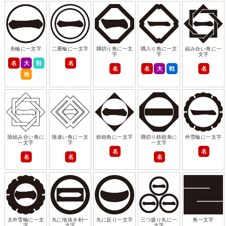
糸輪に一文字
二重輪に一文字
隅切り角に一文
隅入り角に一文
組み合い角に一
字
字
文字
名
大
別
名
名
名
大
戦
名
他
陰組み合い角に
陰違い角に一文
鉄砲角に一文字
隅切り鉄砲角に
外雪輪に一文字
一文字
字
一文字
名
名
名
名
名
太外雪輪に一文
丸に地抜き剣一
丸に反り一文字
三つ盛り丸に一
角一文字
字
文字
文字