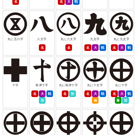
名
名
大
戦
丸に五の字
八文字
丸に八文字
九文字
丸に九文字
名
名
名
大
戦
名
大
戦
十字
島津十字
丸に島津十字
丸に十文字
丸に十字
名
大
戦
名
別
名
大
戦
名
大
戦
別
他
幕
別