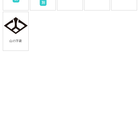
別
山の字菱