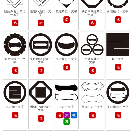
陰組み合い角に
陰違い角に一文
鉄砲角に一文字
隅切り鉄砲角に
外雪輪に一文字
一文字
字
一文字
名
名
名
名
名
太外雪輪に一文
丸に地抜き剣一
丸に反り一文字
三つ盛り丸に一
角一文字
字
文字
文字
名
名
名
名
名
丸に角一文字
隅切り角に角一
山内一文字
変り山内一文字
丸に山内一文字
文字
名
名
大
戦
名
名
名
幕