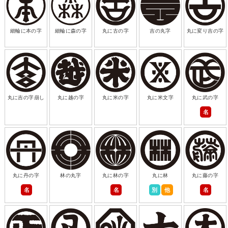
細輪に本の字
細輪に森の字
丸に古の字
吉の丸字
丸に変り吉の字
丸に吉の字崩し
丸に越の字
丸に米の字
丸に米文字
丸に武の字
名
丸に丹の字
林の丸字
丸に林の字
丸に林
丸に藤の字
名
名
別
他
名