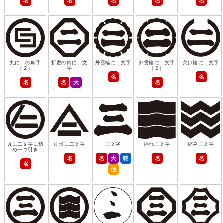
名
名
名
名
名
丸に二の角字
折敷の内に二文
外雪輪に二文字
外雪輪に二文字
欠け輪に二文字
（２）
字
（２）
名
名
名
名
大
名
丸に二文字に斜
山形に二文字
三文字
揺れ三文字
縮み三文字
め一つ引き
名
名
大
戦
名
名
名
他