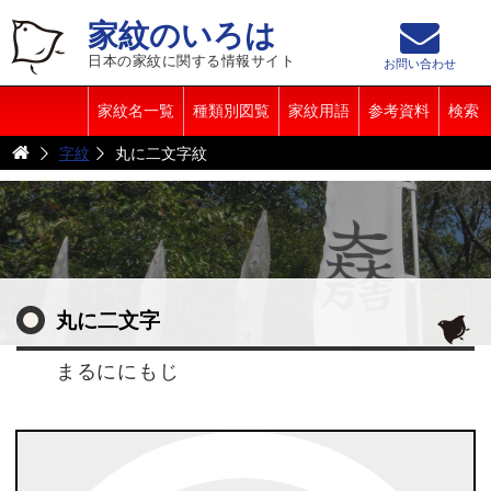
家紋のいろは
日本の家紋に関する情報サイト
お問い合わせ
家紋名一覧
種類別図覧
家紋用語
参考資料
検索
字紋
丸に二文字紋
丸に二文字
まるににもじ