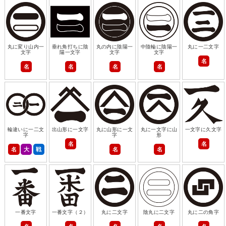
丸に変り山内一
垂れ角打ちに陰
丸の内に陰陽一
中陰輪に陰陽一
丸に一二文字
文字
陽一文字
文字
文字
名
名
名
名
名
輪違いに一二文
出山形に一文字
丸に山形に一文
丸に一文字に山
一文字に久文字
字
字
形
名
名
名
大
戦
名
名
一番文字
一番文字（２）
丸に二文字
陰丸に二文字
丸に二の角字