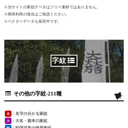
※当サイトの家紋データはフリー素材ではありません。
※商用利用の場合はご相談ください。
※ベクターデータも販売中です。
字紋
その他の字紋
-211種
：名字の分かる家紋
名
：大名・旗本の家紋
大
：戦国武将の使用家紋
戦