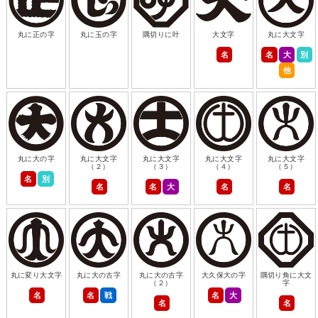
丸に正の字
丸に玉の字
隅切りに叶
大文字
丸に大文字
名
名
大
別
他
丸に大の字
丸に大文字
丸に大文字
丸に大文字
丸に大文字
（２）
（３）
（４）
（５）
名
別
名
名
大
名
名
丸に変り大文字
丸に大の古字
丸に大の古字
大久保大の字
隅切り角に大文
（２）
字
名
名
戦
名
大
名
名