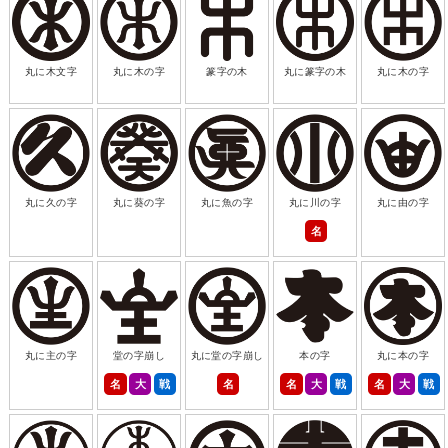
丸に木文字
丸に木の字
篆字の木
丸に篆字の木
丸に木の字
丸に久の字
丸に葵の字
丸に魚の字
丸に川の字
丸に由の字
名
丸に主の字
堂の字崩し
丸に堂の字崩し
本の字
丸に本の字
名
大
戦
名
名
大
戦
名
大
戦