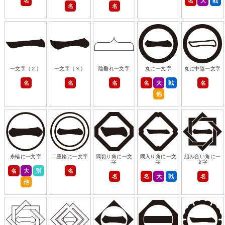
名
名
大
戦
名
名
一文字（２）
一文字（３）
陰垂れ一文字
丸に一文字
丸に中陰一文字
名
名
名
名
大
戦
名
他
糸輪に一文字
二重輪に一文字
隅切り角に一文
隅入り角に一文
組み合い角に一
字
字
文字
名
大
別
名
名
名
大
戦
名
他