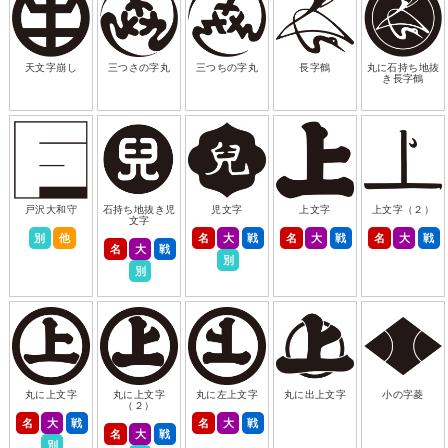
天文字崩し
三つさの字丸
三つちの字丸
長字鶴
丸に石持ち地抜
き長字鶴
戸沢大和守
石持ち地抜き児
児文字
上文字
上文字（２）
文字
別
他
名
大
戦
名
大
戦
名
大
戦
名
大
戦
別
別
丸に上文字
丸に上文字
丸に左上文字
丸に出上文字
小の字菱
（２）
名
大
戦
名
大
戦
名
大
戦
別