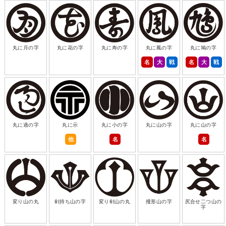
丸に月の字
丸に花の字
丸に寿の字
丸に鳳の字
丸に鳩の字
名
大
戦
名
大
戦
丸に過の字
丸に示
丸に小の字
丸に山の字
丸に山の字
他
名
名
変り山の丸
剣持ち山の字
変り剣山の丸
撥形山の字
尻合せ二つ山の
字