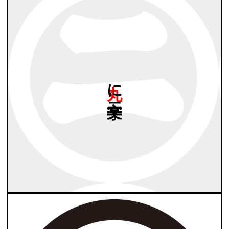
丸に
二文字