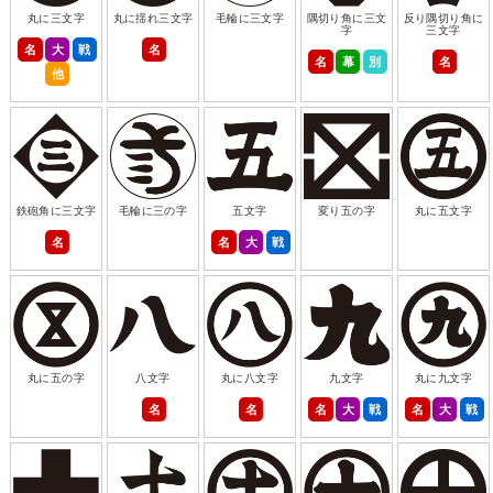
丸に三文字
丸に揺れ三文字
毛輪に三文字
隅切り角に三文
反り隅切り角に
字
三文字
名
大
戦
名
名
幕
別
名
他
鉄砲角に三文字
毛輪に三の字
五文字
変り五の字
丸に五文字
名
名
大
戦
丸に五の字
八文字
丸に八文字
九文字
丸に九文字
名
名
名
大
戦
名
大
戦