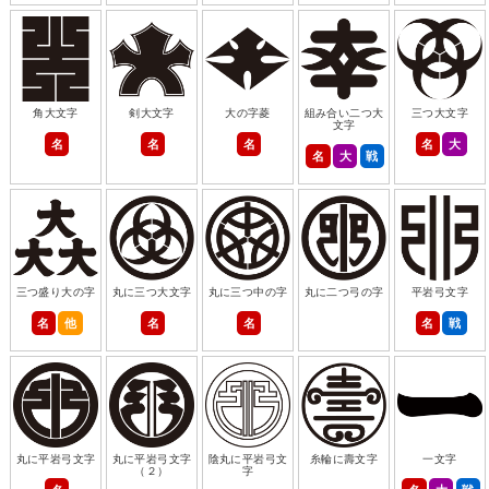
角大文字
剣大文字
大の字菱
組み合い二つ大
三つ大文字
文字
名
名
名
名
大
名
大
戦
三つ盛り大の字
丸に三つ大文字
丸に三つ中の字
丸に二つ弓の字
平岩弓文字
名
他
名
名
名
戦
丸に平岩弓文字
丸に平岩弓文字
陰丸に平岩弓文
糸輪に壽文字
一文字
（２）
字