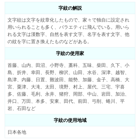
字紋の解説
文字紋は文字を紋章化したもので、家々で独自に設定され
用いられることも多く、バラエティに飛んでいる。用いら
れる文字は漢数字、自然を表す文字、名字を表す文字、他
の紋を字に置き換えたものなどがある。
字紋の使用家
首藤、山内、田沼、小野寺、藁科、五味、柴田、久下、小
島、折井、幸田、長野、柳沢、山田、水谷、深津、越智、
島津、内藤、日置、難波田、能勢、加藤、金子、高橋、大
宮、粟津、大滝、太田、境野、村上、屋代、三宅、宇喜
多、佐藤、毛利、永井、猪狩、岡部、中山、岩田、加治、
井口、万田、本多、安東、田代、前田、弓削、蜷川、平
岩、石田など
字紋の使用地域
日本各地