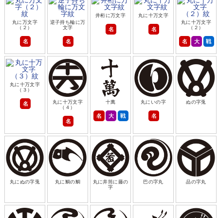
井桁に万文字
丸に十万文字
丸に万文字
逆子持ち輪に万
丸に十万文字
（２）
文字
（２）
名
名
名
名
名
大
戦
丸に十万文字
（３）
丸に十万文字
十萬
丸にいの字
ぬの字兎
名
（４）
名
大
戦
名
名
丸にぬの字兎
丸に鯛の鯛
丸に井筒に藤の
巴の字丸
品の字丸
字