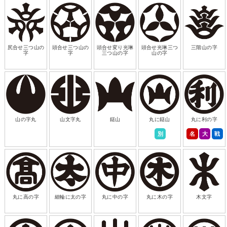
尻合せ三つ山の
頭合せ三つ山の
頭合せ変り光琳
頭合せ光琳三つ
三階山の字
字
字
三つ山の字
山の字
山の字丸
山文字丸
鎹山
丸に鎹山
丸に利の字
別
名
大
戦
丸に高の字
細輪に太の字
丸に中の字
丸に木の字
木文字