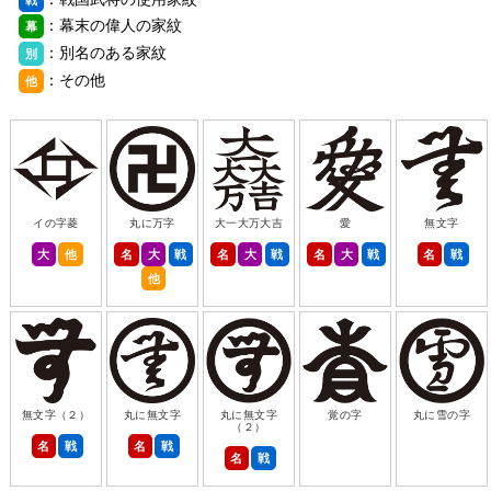
：幕末の偉人の家紋
幕
：別名のある家紋
別
：その他
他
イの字菱
丸に万字
大一大万大吉
愛
無文字
大
他
名
大
戦
名
大
戦
名
大
戦
名
戦
他
無文字（２）
丸に無文字
丸に無文字
覚の字
丸に雪の字
（２）
名
戦
名
戦
名
戦