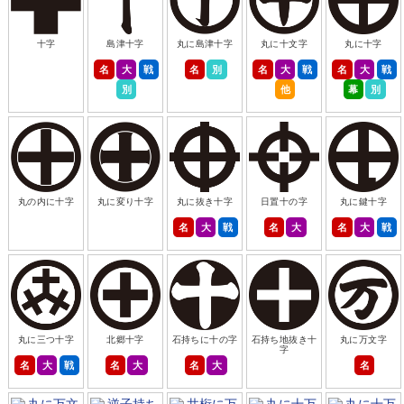
十字
島津十字
丸に島津十字
丸に十文字
丸に十字
名
大
戦
名
別
名
大
戦
名
大
戦
別
他
幕
別
丸の内に十字
丸に変り十字
丸に抜き十字
日置十の字
丸に鍵十字
名
大
戦
名
大
名
大
戦
丸に三つ十字
北郷十字
石持ちに十の字
石持ち地抜き十
丸に万文字
字
名
大
戦
名
大
名
大
名