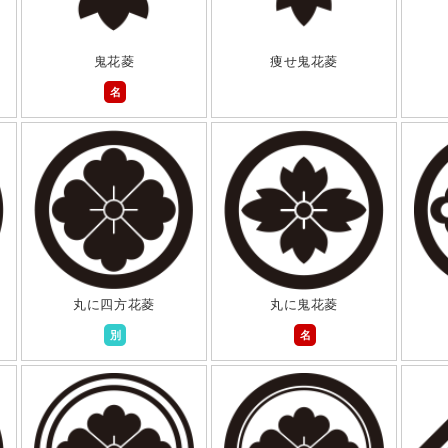
鬼花菱
痩せ鬼花菱
名
丸に四方花菱
丸に鬼花菱
別
名