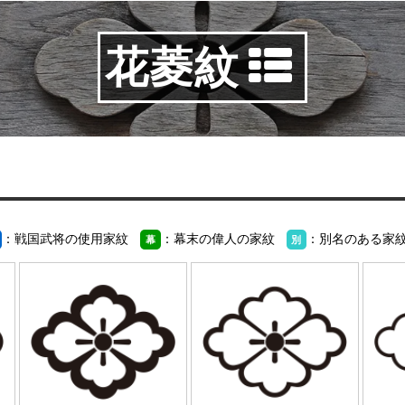
花菱紋
：戦国武将の使用家紋
：幕末の偉人の家紋
：別名のある家
幕
別