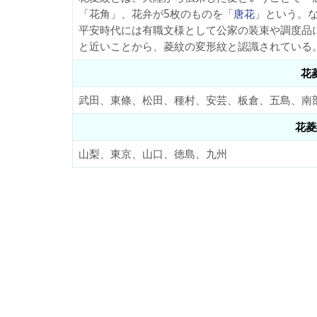
「
花角
」、花弁が5枚のものを「
唐花
」という。
平安時代には有職文様として公家の装束や調度品
と近いことから、菱紋の変形紋と認識されている
花
武田、東條、松田、種村、安芸、板倉、五島、南
花菱
山梨、東京、山口、徳島、九州