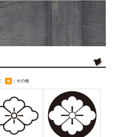
紋
：その他
他