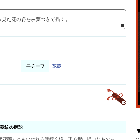
ら見た花の姿を枝葉つきで描く。
モチーフ
花菱
菱紋の解説
唐花菱」ともいわれる連続文様。正方形に描いたものを