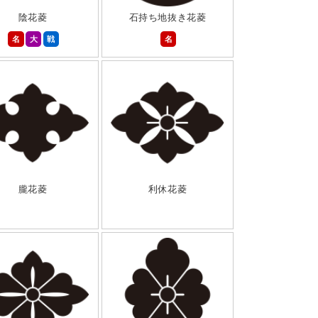
陰花菱
石持ち地抜き花菱
名
大
戦
名
朧花菱
利休花菱