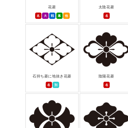
花菱
太陰花菱
名
大
戦
幕
他
名
石持ち菱に地抜き花菱
陰陽花菱
名
別
名