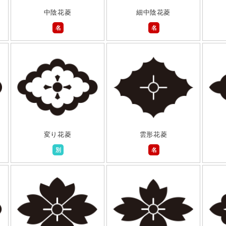
中陰花菱
細中陰花菱
名
名
変り花菱
雲形花菱
別
名