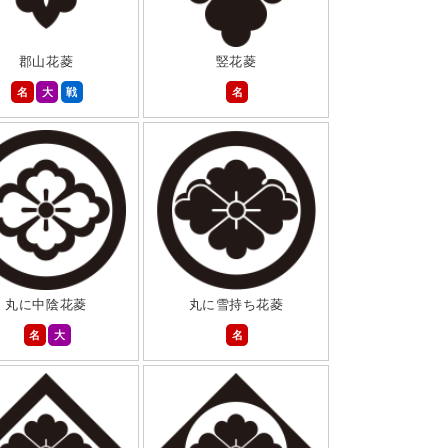
郡山花菱
竪花菱
名
大
戦
名
丸に中陰花菱
丸に雪持ち花菱
名
大
名