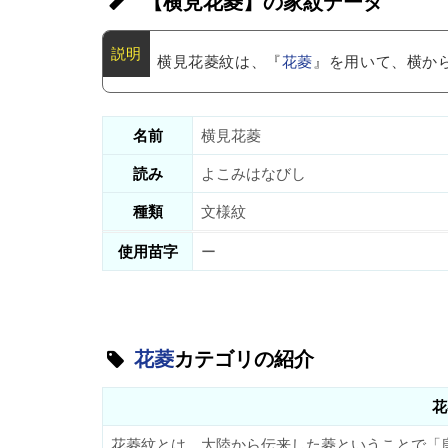
【横見花菱】の家紋データ
横見花菱紋は、『
花菱
』を用いて、横か
名前
横見花菱
読み
よこみはなびし
種類
文様紋
使用苗字
ー
花菱
カテゴリの紹介
花
花菱紋とは、大陸から伝来した菱ということで「