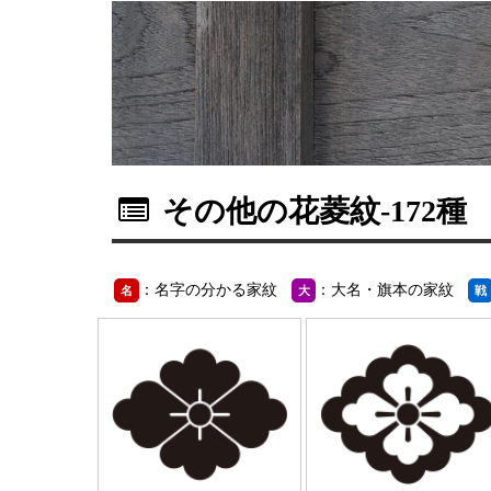
その他の花菱紋
-172種
：名字の分かる家紋
：大名・旗本の家紋
名
大
戦