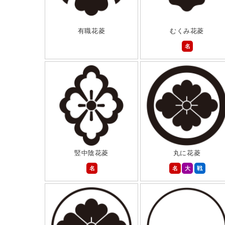
有職花菱
むくみ花菱
名
竪中陰花菱
丸に花菱
名
名
大
戦