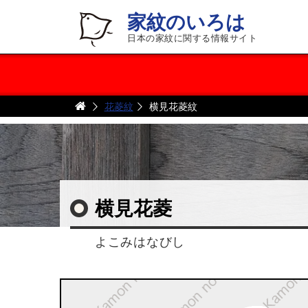
家紋のいろは
日本の家紋に関する情報サイト
花菱紋
横見花菱紋
横見花菱
よこみはなびし