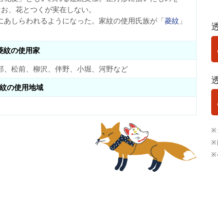
なお、花とつくが実在しない。
にあしらわれるようになった。家紋の使用氏族が「
菱紋
」
。
菱紋の使用家
部、松前、柳沢、伴野、小堀、河野など
紋の使用地域
※
※
※