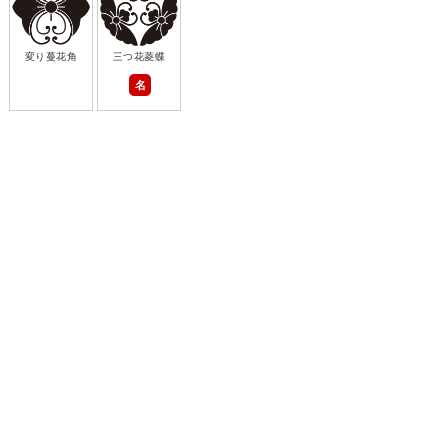
変り蔓花角
三つ花菱蝶
名