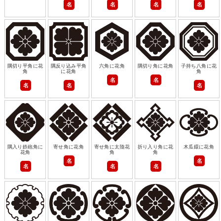
名
名
名
名
隅切り平角に花
隅反り込み平角
六角に花角
隅切り角に花角
子持ち八角に花
角
に花角
角
名
名
名
名
名
隅入り鉄砲角に
寄せ角に花角
寄せ角に太陰花
折り入り角に花
木瓜鐶に花角
花角
角
角
名
名
名
名
名