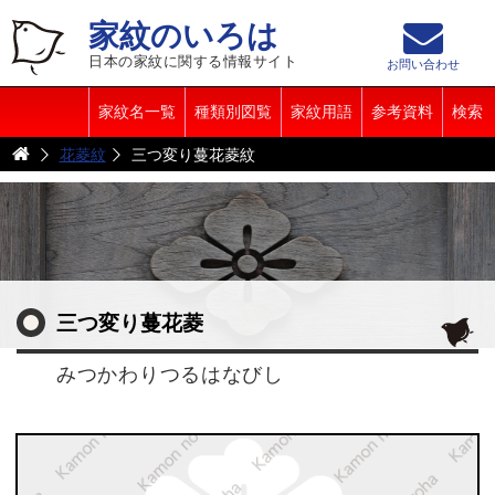
家紋のいろは
日本の家紋に関する情報サイト
お問い合わせ
家紋名一覧
種類別図覧
家紋用語
参考資料
検索
花菱紋
三つ変り蔓花菱紋
三つ変り蔓花菱
みつかわりつるはなびし