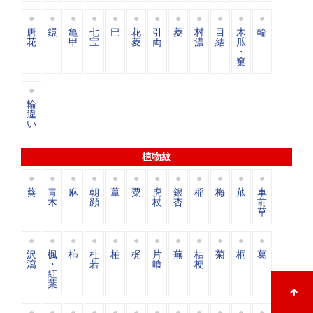
唐
鐶
亀
七
巴
花
引
菱
村
目
木
輪
花
甲
宝
菱
両
濃
結
瓜
・
窠
輪
違
い
植物紋
葵
青
麻
朝
葦
粟
虎
銀
稲
梅
苽
車
木
顔
杖
杏
前
草
沢
楓
柿
杜
柏
梶
片
蕪
桔
菊
桐
葛
瀉
・
若
喰
梗
紅
葉