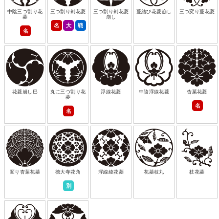
中陰三つ割り花
三つ割り剣花菱
三つ割り剣花菱
蔓結び花菱崩し
三つ変り蔓花菱
菱
崩し
名
大
戦
名
花菱崩し巴
丸に三つ割り花
浮線花菱
中陰浮線花菱
杏葉花菱
菱
名
名
変り杏葉花菱
徳大寺花角
浮線綾花菱
花菱枝丸
枝花菱
別