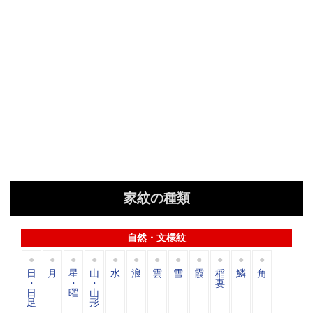
家紋の種類
自然・文様紋
日
月
星
山
水
浪
雲
雪
霞
稲
鱗
角
・
・
・
妻
日
曜
山
足
形