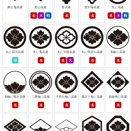
痩せ鬼花菱
郡山花菱
竪花菱
竪中陰花菱
丸に花菱
名
大
戦
名
名
名
大
戦
丸に四方花菱
丸に鬼花菱
丸に中陰花菱
丸に雪持ち花菱
糸輪に花菱
別
名
名
大
名
名
糸輪に覗き花菱
二重輪に花菱
子持ち輪に花菱
隅立て角に花菱
鉄砲角に花菱
名
名
名
名
名