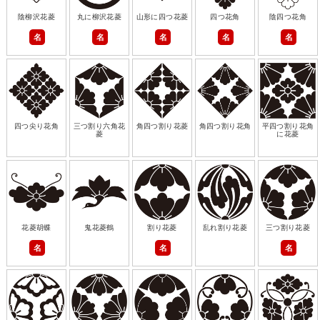
陰柳沢花菱
丸に柳沢花菱
山形に四つ花菱
四つ花角
陰四つ花角
名
名
名
名
名
四つ尖り花角
三つ割り六角花
角四つ割り花菱
角四つ割り花角
平四つ割り花角
菱
に花菱
花菱胡蝶
鬼花菱鶴
割り花菱
乱れ割り花菱
三つ割り花菱
名
名
名