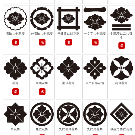
雪輪に剣花菱
外雪輪に剣花菱
平井筒に剣花菱
一文字に剣花菱
剣花菱に二つ引
き
名
名
名
名
名
花角
太陰花角
尖り花角
四つ目形花角
利休花角
名
名
角花角
丸に花角
丸に利休花角
丸に角花角
隅立て角に花角