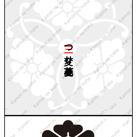
三つ
変り
蔓花菱