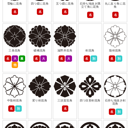
雪輪に花角
四つ鐶に花角
五つ鐶に花角
石持ち地抜き隅
丸に反り角に花
立て角に花角
角
名
名
名
名
名
三条花角
嵯峨花角
滋野井花角
剣花角
陰剣花角
名
大
幕
名
大
名
大
名
別
名
別
他
中陰剣花角
変り剣花角
三須賀花角
四つ目形剣花角
石持ち地抜き剣
花角
名
別
名
名
別