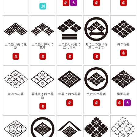
名
大
名
名
別
三つ盛り菱に花
三つ盛り井桁に
三つ盛り花菱に
丸に三つ盛り花
四つ花菱
菱
花菱
二つ引き
菱に一文字
名
名
名
名
名
陰四つ花菱
菱地抜き四つ花
中菱に四つ花菱
丸に四つ花菱
柳沢花菱
菱
名
名
名
大
名