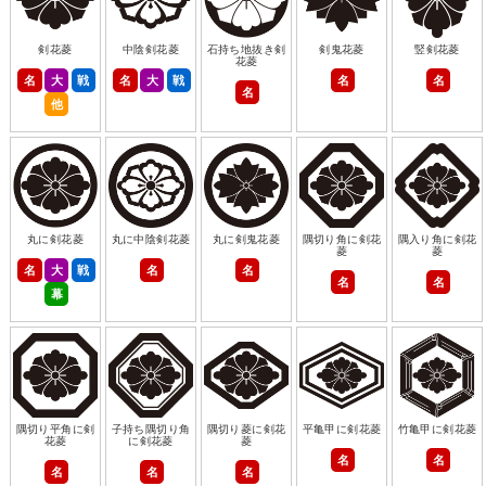
剣花菱
中陰剣花菱
石持ち地抜き剣
剣鬼花菱
竪剣花菱
花菱
名
大
戦
名
大
戦
名
名
名
他
丸に剣花菱
丸に中陰剣花菱
丸に剣鬼花菱
隅切り角に剣花
隅入り角に剣花
菱
菱
名
大
戦
名
名
名
名
幕
隅切り平角に剣
子持ち隅切り角
隅切り菱に剣花
平亀甲に剣花菱
竹亀甲に剣花菱
花菱
に剣花菱
菱
名
名
名
名
名