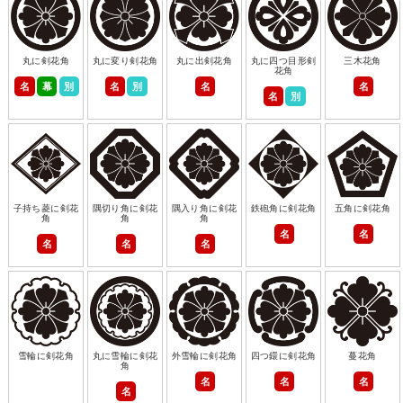
丸に剣花角
丸に変り剣花角
丸に出剣花角
丸に四つ目形剣
三木花角
花角
名
幕
別
名
別
名
名
名
別
子持ち菱に剣花
隅切り角に剣花
隅入り角に剣花
鉄砲角に剣花角
五角に剣花角
角
角
角
名
名
名
名
名
雪輪に剣花角
丸に雪輪に剣花
外雪輪に剣花角
四つ鐶に剣花角
蔓花角
角
名
名
名
名