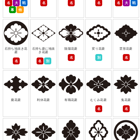
名
大
戦
名
名
名
名
大
戦
幕
他
石持ち地抜き花
石持ち菱に地抜
陰陽花菱
変り花菱
雲形花菱
菱
き花菱
名
別
名
名
名
別
朧花菱
利休花菱
有職花菱
むくみ花菱
鬼花菱
名
名