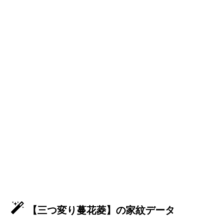
【三つ変り蔓花菱】の家紋データ