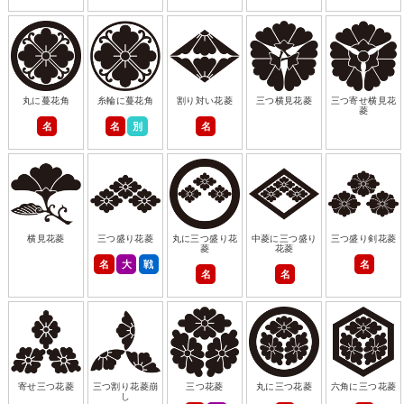
丸に蔓花角
糸輪に蔓花角
割り対い花菱
三つ横見花菱
三つ寄せ横見花
菱
名
名
別
名
横見花菱
三つ盛り花菱
丸に三つ盛り花
中菱に三つ盛り
三つ盛り剣花菱
菱
花菱
名
大
戦
名
名
名
寄せ三つ花菱
三つ割り花菱崩
三つ花菱
丸に三つ花菱
六角に三つ花菱
し