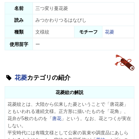
名前
三つ変り蔓花菱
読み
みつかわりつるはなびし
種類
文様紋
モチーフ
花菱
使用苗字
ー
花菱
カテゴリの紹介
花菱紋の解説
花菱紋とは、大陸から伝来した菱ということで「唐花菱」
ともいわれる連続文様。正方形に描いたものを「
花角
」、
花弁が5枚のものを「
唐花
」という。なお、花とつくが実在
しない。
平安時代には有職文様として公家の装束や調度品にあしら