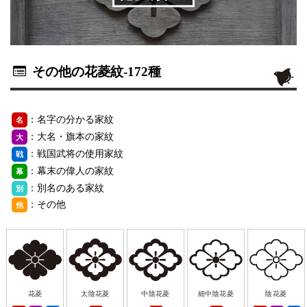
その他の花菱紋
-172種
：名字の分かる家紋
名
：大名・旗本の家紋
大
：戦国武将の使用家紋
戦
：幕末の偉人の家紋
幕
：別名のある家紋
別
：その他
他
花菱
太陰花菱
中陰花菱
細中陰花菱
陰花菱