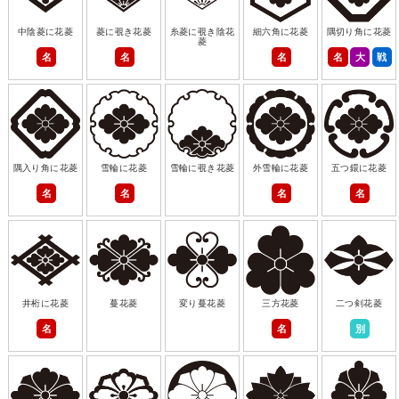
中陰菱に花菱
菱に覗き花菱
糸菱に覗き陰花
細六角に花菱
隅切り角に花菱
菱
名
名
名
名
大
戦
隅入り角に花菱
雪輪に花菱
雪輪に覗き花菱
外雪輪に花菱
五つ鐶に花菱
名
名
名
名
井桁に花菱
蔓花菱
変り蔓花菱
三方花菱
二つ剣花菱
名
名
別