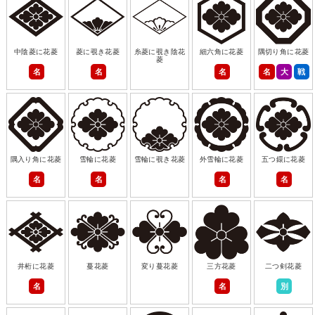
中陰菱に花菱
菱に覗き花菱
糸菱に覗き陰花
細六角に花菱
隅切り角に花菱
菱
名
名
名
名
大
戦
隅入り角に花菱
雪輪に花菱
雪輪に覗き花菱
外雪輪に花菱
五つ鐶に花菱
名
名
名
名
井桁に花菱
蔓花菱
変り蔓花菱
三方花菱
二つ剣花菱
名
名
別