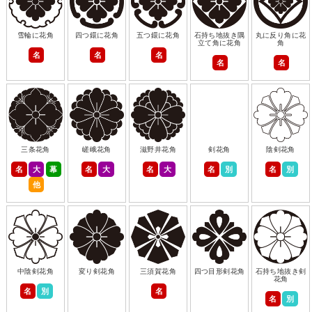
雪輪に花角
四つ鐶に花角
五つ鐶に花角
石持ち地抜き隅
丸に反り角に花
立て角に花角
角
名
名
名
名
名
三条花角
嵯峨花角
滋野井花角
剣花角
陰剣花角
名
大
幕
名
大
名
大
名
別
名
別
他
中陰剣花角
変り剣花角
三須賀花角
四つ目形剣花角
石持ち地抜き剣
花角
名
別
名
名
別