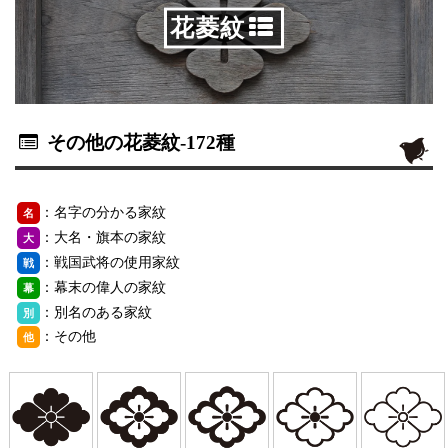
花菱紋
その他の花菱紋
-172種
：名字の分かる家紋
名
：大名・旗本の家紋
大
：戦国武将の使用家紋
戦
：幕末の偉人の家紋
幕
：別名のある家紋
別
：その他
他