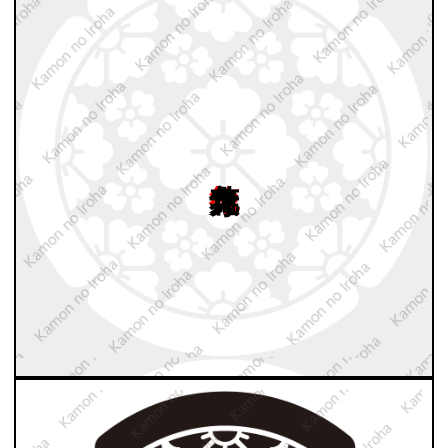
徳大寺花角