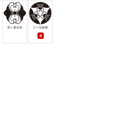
変り蔓花角
三つ花菱蝶
名