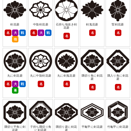
剣花菱
中陰剣花菱
石持ち地抜き剣
剣鬼花菱
竪剣花菱
花菱
名
大
戦
名
大
戦
名
名
名
他
丸に剣花菱
丸に中陰剣花菱
丸に剣鬼花菱
隅切り角に剣花
隅入り角に剣花
菱
菱
名
大
戦
名
名
名
名
幕
隅切り平角に剣
子持ち隅切り角
隅切り菱に剣花
平亀甲に剣花菱
竹亀甲に剣花菱
花菱
に剣花菱
菱