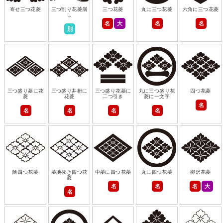
寄せ三つ花菱
三つ割り花菱崩
三つ花菱
丸に三つ花菱
六角に三つ花菱
し
名
大
名
名
別
三つ盛り菱に花
三つ盛り井桁に
三つ盛り花菱に
丸に三つ盛り花
四つ花菱
菱
花菱
二つ引き
菱に一文字
名
名
名
名
名
陰四つ花菱
菱地抜き四つ花
中菱に四つ花菱
丸に四つ花菱
柳沢花菱
菱
名
名
名
大
名