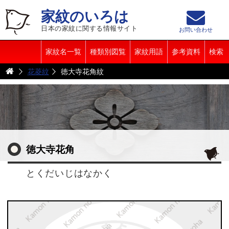
家紋のいろは
日本の家紋に関する情報サイト
お問い合わせ
家紋名一覧
種類別図覧
家紋用語
参考資料
検索
花菱紋
徳大寺花角紋
徳大寺花角
とくだいじはなかく