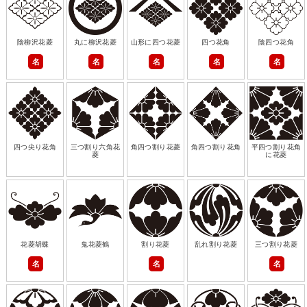
陰柳沢花菱
丸に柳沢花菱
山形に四つ花菱
四つ花角
陰四つ花角
名
名
名
名
名
四つ尖り花角
三つ割り六角花
角四つ割り花菱
角四つ割り花角
平四つ割り花角
菱
に花菱
花菱胡蝶
鬼花菱鶴
割り花菱
乱れ割り花菱
三つ割り花菱
名
名
名