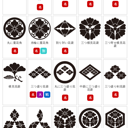
名
名
名
名
丸に蔓花角
糸輪に蔓花角
割り対い花菱
三つ横見花菱
三つ寄せ横見花
菱
名
名
別
名
横見花菱
三つ盛り花菱
丸に三つ盛り花
中菱に三つ盛り
三つ盛り剣花菱
菱
花菱
名
大
戦
名
名
名