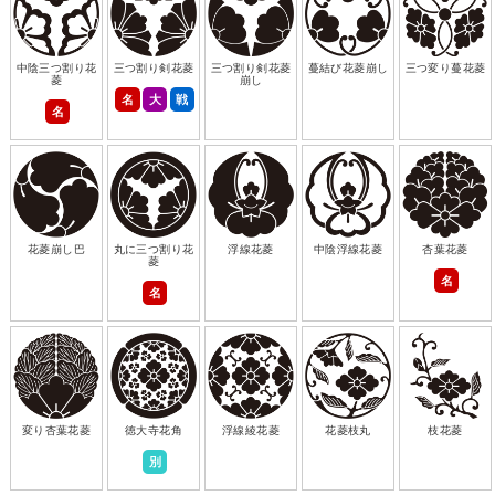
中陰三つ割り花
三つ割り剣花菱
三つ割り剣花菱
蔓結び花菱崩し
三つ変り蔓花菱
菱
崩し
名
大
戦
名
花菱崩し巴
丸に三つ割り花
浮線花菱
中陰浮線花菱
杏葉花菱
菱
名
名
変り杏葉花菱
徳大寺花角
浮線綾花菱
花菱枝丸
枝花菱
別