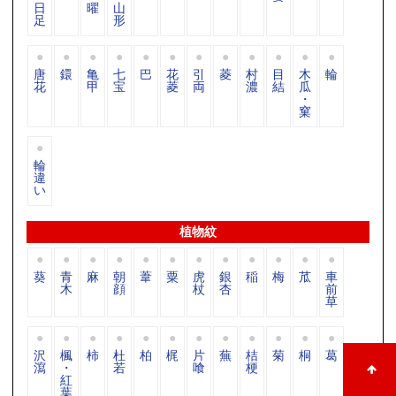
日
曜
山
足
形
唐
鐶
亀
七
巴
花
引
菱
村
目
木
輪
花
甲
宝
菱
両
濃
結
瓜
・
窠
輪
違
い
植物紋
葵
青
麻
朝
葦
粟
虎
銀
稲
梅
苽
車
木
顔
杖
杏
前
草
沢
楓
柿
杜
柏
梶
片
蕪
桔
菊
桐
葛
瀉
・
若
喰
梗
紅
葉