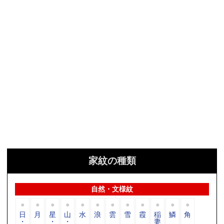
家紋の種類
自然・文様紋
日
月
星
山
水
浪
雲
雪
霞
稲
鱗
角
・
・
・
妻