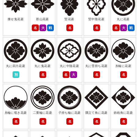
痩せ鬼花菱
郡山花菱
竪花菱
竪中陰花菱
丸に花菱
名
大
戦
名
名
名
大
戦
丸に四方花菱
丸に鬼花菱
丸に中陰花菱
丸に雪持ち花菱
糸輪に花菱
別
名
名
大
名
名
糸輪に覗き花菱
二重輪に花菱
子持ち輪に花菱
隅立て角に花菱
鉄砲角に花菱
名
名
名
名
名