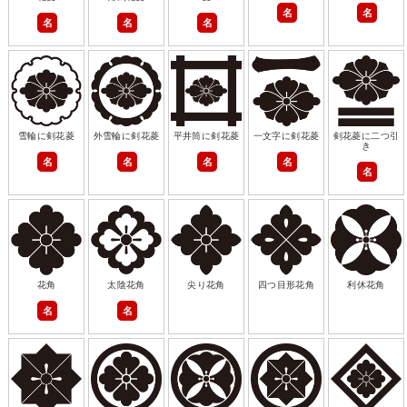
名
名
名
名
名
雪輪に剣花菱
外雪輪に剣花菱
平井筒に剣花菱
一文字に剣花菱
剣花菱に二つ引
き
名
名
名
名
名
花角
太陰花角
尖り花角
四つ目形花角
利休花角
名
名