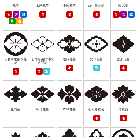
花菱
太陰花菱
中陰花菱
細中陰花菱
陰花菱
名
大
戦
名
名
名
名
大
戦
幕
他
石持ち地抜き花
石持ち菱に地抜
陰陽花菱
変り花菱
雲形花菱
菱
き花菱
名
別
名
名
名
別
朧花菱
利休花菱
有職花菱
むくみ花菱
鬼花菱
名
名