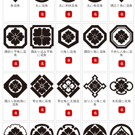
角花角
丸に花角
丸に利休花角
丸に角花角
隅立て角に花角
名
名
名
名
隅切り平角に花
隅反り込み平角
六角に花角
隅切り角に花角
子持ち八角に花
角
に花角
角
名
名
名
名
名
隅入り鉄砲角に
寄せ角に花角
寄せ角に太陰花
折り入り角に花
木瓜鐶に花角
花角
角
角
名
名
名
名
名