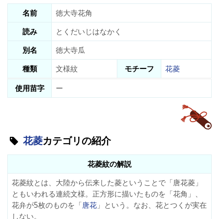
名前
徳大寺花角
読み
とくだいじはなかく
別名
徳大寺瓜
種類
文様紋
モチーフ
花菱
使用苗字
ー
花菱
カテゴリの紹介
花菱紋の解説
花菱紋とは、大陸から伝来した菱ということで「唐花菱」
ともいわれる連続文様。正方形に描いたものを「
花角
」、
花弁が5枚のものを「
唐花
」という。なお、花とつくが実在
しない。