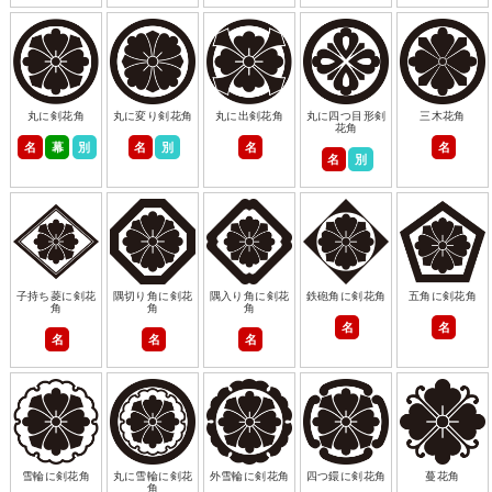
丸に剣花角
丸に変り剣花角
丸に出剣花角
丸に四つ目形剣
三木花角
花角
名
幕
別
名
別
名
名
名
別
子持ち菱に剣花
隅切り角に剣花
隅入り角に剣花
鉄砲角に剣花角
五角に剣花角
角
角
角
名
名
名
名
名
雪輪に剣花角
丸に雪輪に剣花
外雪輪に剣花角
四つ鐶に剣花角
蔓花角
角