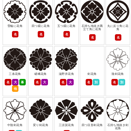
雪輪に花角
四つ鐶に花角
五つ鐶に花角
石持ち地抜き隅
丸に反り角に花
立て角に花角
角
名
名
名
名
名
三条花角
嵯峨花角
滋野井花角
剣花角
陰剣花角
名
大
幕
名
大
名
大
名
別
名
別
他
中陰剣花角
変り剣花角
三須賀花角
四つ目形剣花角
石持ち地抜き剣
花角