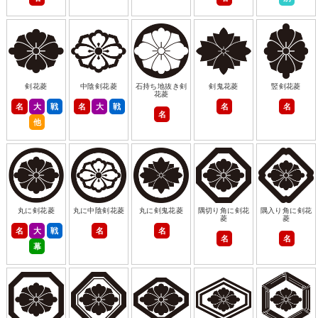
剣花菱
中陰剣花菱
石持ち地抜き剣
剣鬼花菱
竪剣花菱
花菱
名
大
戦
名
大
戦
名
名
名
他
丸に剣花菱
丸に中陰剣花菱
丸に剣鬼花菱
隅切り角に剣花
隅入り角に剣花
菱
菱
名
大
戦
名
名
名
名
幕