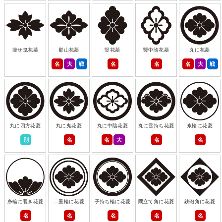
痩せ鬼花菱
郡山花菱
竪花菱
竪中陰花菱
丸に花菱
名
大
戦
名
名
名
大
戦
丸に四方花菱
丸に鬼花菱
丸に中陰花菱
丸に雪持ち花菱
糸輪に花菱
別
名
名
大
名
名
糸輪に覗き花菱
二重輪に花菱
子持ち輪に花菱
隅立て角に花菱
鉄砲角に花菱
名
名
名
名
名