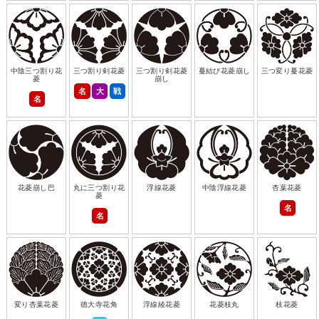
中陰三つ割り花
三つ割り剣花菱
三つ割り剣花菱
蔓結び花菱崩し
三つ変り蔓花菱
菱
崩し
名
大
戦
名
花菱崩し巴
丸に三つ割り花
浮線花菱
中陰浮線花菱
杏葉花菱
菱
名
名
変り杏葉花菱
徳大寺花角
浮線綾花菱
花菱枝丸
枝花菱