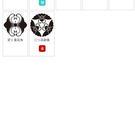
別
変り蔓花角
三つ花菱蝶
名