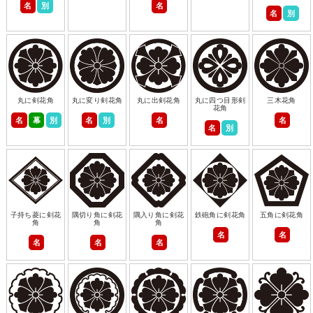
名
別
名
名
別
丸に剣花角
丸に変り剣花角
丸に出剣花角
丸に四つ目形剣
三木花角
花角
名
幕
別
名
別
名
名
名
別
子持ち菱に剣花
隅切り角に剣花
隅入り角に剣花
鉄砲角に剣花角
五角に剣花角
角
角
角
名
名
名
名
名