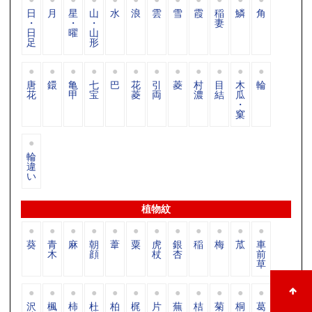
日
月
星
山
水
浪
雲
雪
霞
稲
鱗
角
・
・
・
妻
日
曜
山
足
形
唐
鐶
亀
七
巴
花
引
菱
村
目
木
輪
花
甲
宝
菱
両
濃
結
瓜
・
窠
輪
違
い
植物紋
葵
青
麻
朝
葦
粟
虎
銀
稲
梅
苽
車
木
顔
杖
杏
前
草
沢
楓
柿
杜
柏
梶
片
蕪
桔
菊
桐
葛