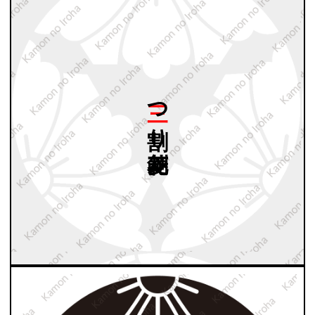
三つ
割り
剣花菱