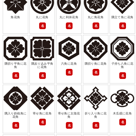
角花角
丸に花角
丸に利休花角
丸に角花角
隅立て角に花角
名
名
名
名
隅切り平角に花
隅反り込み平角
六角に花角
隅切り角に花角
子持ち八角に花
角
に花角
角
名
名
名
名
名
隅入り鉄砲角に
寄せ角に花角
寄せ角に太陰花
折り入り角に花
木瓜鐶に花角
花角
角
角
名
名
名
名
名