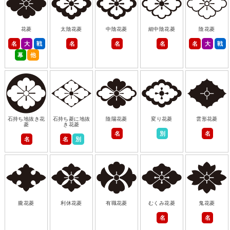
花菱
太陰花菱
中陰花菱
細中陰花菱
陰花菱
名
大
戦
名
名
名
名
大
戦
幕
他
石持ち地抜き花
石持ち菱に地抜
陰陽花菱
変り花菱
雲形花菱
菱
き花菱
名
別
名
名
名
別
朧花菱
利休花菱
有職花菱
むくみ花菱
鬼花菱
名
名