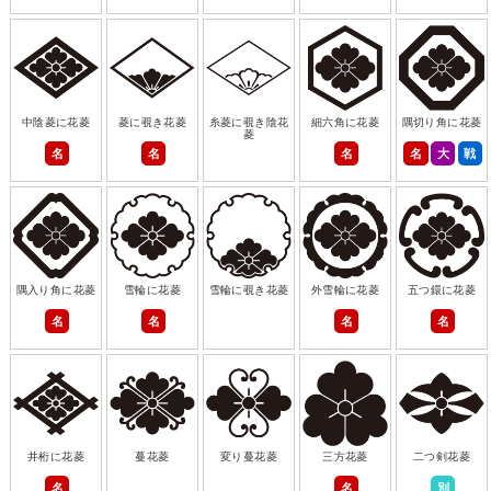
中陰菱に花菱
菱に覗き花菱
糸菱に覗き陰花
細六角に花菱
隅切り角に花菱
菱
名
名
名
名
大
戦
隅入り角に花菱
雪輪に花菱
雪輪に覗き花菱
外雪輪に花菱
五つ鐶に花菱
名
名
名
名
井桁に花菱
蔓花菱
変り蔓花菱
三方花菱
二つ剣花菱
名
名
別