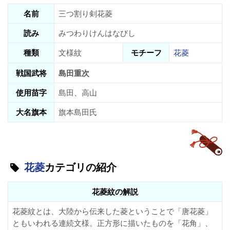
名前
三つ割り剣花菱
読み
みつわりけんはなびし
種類
文様紋
モチーフ
花菱
戦国武将
島田重次
使用苗字
島田、高山
大名旗本
旗本島田氏
花菱
カテゴリの紹介
花菱紋の解説
花菱紋とは、大陸から伝来した菱ということで「唐花菱」
ともいわれる連続文様。正方形に描いたものを「
花角
」、