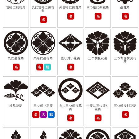
雪輪に剣花角
丸に雪輪に剣花
外雪輪に剣花角
四つ鐶に剣花角
蔓花角
角
名
名
名
名
丸に蔓花角
糸輪に蔓花角
割り対い花菱
三つ横見花菱
三つ寄せ横見花
菱
名
名
別
名
横見花菱
三つ盛り花菱
丸に三つ盛り花
中菱に三つ盛り
三つ盛り剣花菱
菱
花菱
名
大
戦
名
名
名