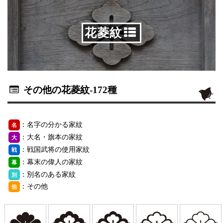
花菱紋
その他の花菱紋
-172種
：名字の分かる家紋
名
：大名・旗本の家紋
大
：戦国武将の使用家紋
戦
：幕末の偉人の家紋
幕
：別名のある家紋
別
：その他
他