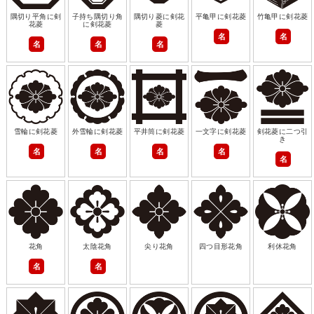
隅切り平角に剣
子持ち隅切り角
隅切り菱に剣花
平亀甲に剣花菱
竹亀甲に剣花菱
花菱
に剣花菱
菱
名
名
名
名
名
雪輪に剣花菱
外雪輪に剣花菱
平井筒に剣花菱
一文字に剣花菱
剣花菱に二つ引
き
名
名
名
名
名
花角
太陰花角
尖り花角
四つ目形花角
利休花角
名
名