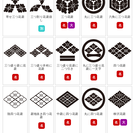
寄せ三つ花菱
三つ割り花菱崩
三つ花菱
丸に三つ花菱
六角に三つ花菱
し
名
大
名
名
別
三つ盛り菱に花
三つ盛り井桁に
三つ盛り花菱に
丸に三つ盛り花
四つ花菱
菱
花菱
二つ引き
菱に一文字
名
名
名
名
名
陰四つ花菱
菱地抜き四つ花
中菱に四つ花菱
丸に四つ花菱
柳沢花菱
菱
名
名
名
大
名