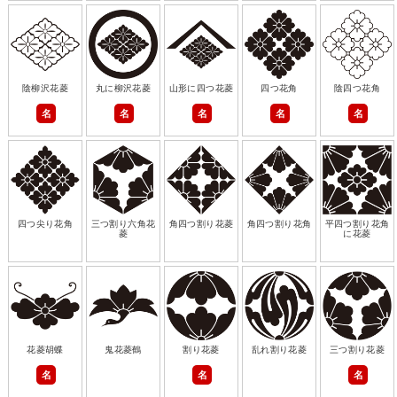
陰柳沢花菱
丸に柳沢花菱
山形に四つ花菱
四つ花角
陰四つ花角
名
名
名
名
名
四つ尖り花角
三つ割り六角花
角四つ割り花菱
角四つ割り花角
平四つ割り花角
菱
に花菱
花菱胡蝶
鬼花菱鶴
割り花菱
乱れ割り花菱
三つ割り花菱
名
名
名