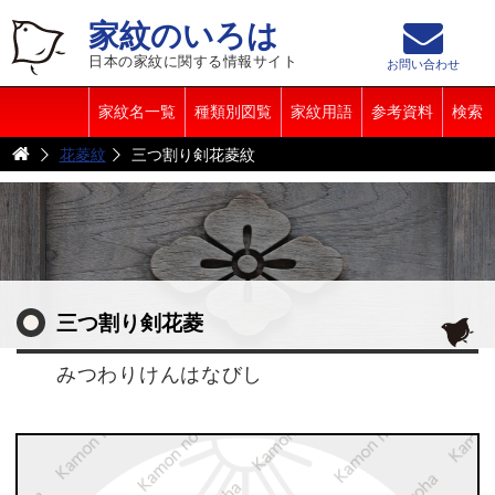
家紋のいろは
日本の家紋に関する情報サイト
お問い合わせ
家紋名一覧
種類別図覧
家紋用語
参考資料
検索
花菱紋
三つ割り剣花菱紋
三つ割り剣花菱
みつわりけんはなびし