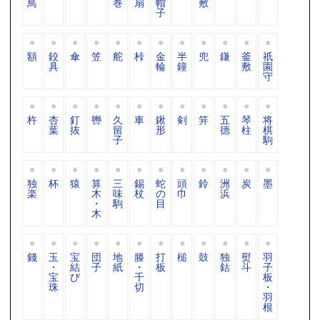
鳥
巻
扇
帽
敷
子
額
鉸
傘
笠
舵
桛
金
半
兜
鎌
釜
祇
具
輪
鐘
敷
園
守
杵
杏
釘
轡
久
車
鍬
剣
笄
五
琴
将
葉
抜
留
形
德
柱
棋
子
駒
独
杯
猿
算
三
錫
蛇
頭
鈴
洲
炭
墨
楽
木
味
杖
の
巾
浜
・
駒
目
木
錢
玉
宝
団
地
滕
打
槌
鼓
独
熨
羽
・
結
子
紙
・
板
鈷
斗
子
宝
び
千
板
珠
切
・
羽
根