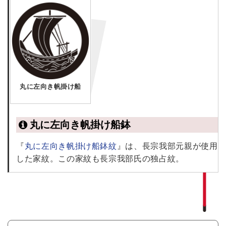
丸に左向き帆掛け船
丸に左向き帆掛け船鉢
『
丸に左向き帆掛け船鉢紋
』は、長宗我部元親が使用
した家紋。この家紋も長宗我部氏の独占紋。