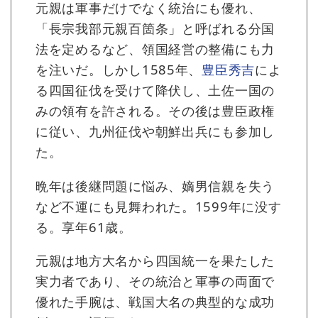
元親は軍事だけでなく統治にも優れ、
「長宗我部元親百箇条」と呼ばれる分国
法を定めるなど、領国経営の整備にも力
を注いだ。しかし1585年、
豊臣秀吉
によ
る四国征伐を受けて降伏し、土佐一国の
みの領有を許される。その後は豊臣政権
に従い、九州征伐や朝鮮出兵にも参加し
た。
晩年は後継問題に悩み、嫡男信親を失う
など不運にも見舞われた。1599年に没す
る。享年61歳。
元親は地方大名から四国統一を果たした
実力者であり、その統治と軍事の両面で
優れた手腕は、戦国大名の典型的な成功