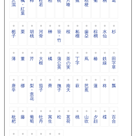
沢
楓
柿
杜
柏
梶
片
蕪
桔
菊
桐
葛
瀉
・
若
喰
梗
紅
葉
栀
栗
胡
河
榊
笹
桜
柘
歯
棕
水
杉
子
桃
骨
・
榴
朶
櫚
仙
竹
薄
董
芹
大
橘
蒲
茶
丁
蔦
椿
鉄
田
根
公
の
字
線
字
英
実
草
唐
梛
梨
茄
薺
撫
南
萩
芭
蓮
柊
瓢
辛
・
子
子
天
蕉
柰
花
枇
藤
葡
牡
寓
松
茗
桃
山
夕
楪
百
杷
萄
丹
生
荷
吹
顔
合