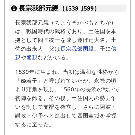
長宗我部元親（1539-1599）
長宗我部元親（ちょうそかべもとちか）
は、戦国時代の武将であり、土佐国を本
拠として四国統一を成し遂げた大名。土
佐の出来人。父は
長宗我部国親
。子に
信
親
や
盛親
などがいる。
1539年に生まれ、当初は温和な性格から
「姫若子」と呼ばれていたが、永禄の頃
より頭角を現し、1560年の長浜の戦いで
初陣を飾る。その後、土佐国内の勢力争
いを制して支配を確立し、さらに阿波・
讃岐・伊予へと進出して四国全域を掌握
するに至った。