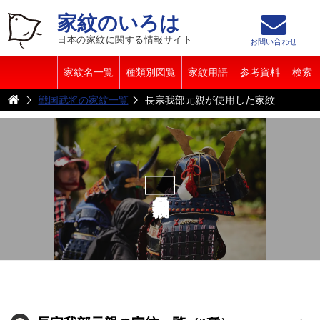
家紋のいろは
日本の家紋に関する情報サイト
お問い合わせ
家紋名一覧
種類別図覧
家紋用語
参考資料
検索
戦国武将の家紋一覧
長宗我部元親が使用した家紋
長宗我部元親