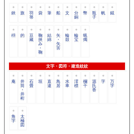
鋏
旗
羽
袋
筆
船
文
分
幣
瓶
帆
鉞
箒
銅
子
枡
的
豆
鞠
結
矢
輪
輪
蝋
藏
挟
綿
・
鼓
宝
燭
み
矢
・
筈
鞠
文字・図符・建造紋紋
庵
井
石
垣
直
鳥
水
澪
欄
源
字
万
筒
畳
違
居
車
標
干
氏
字
・
香
井
桁
角
太
字
極
図