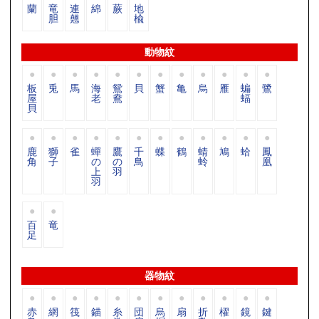
蘭
竜
連
綿
蕨
地
胆
翹
楡
動物紋
板
兎
馬
海
鴛
貝
蟹
亀
烏
雁
蝙
鷺
屋
老
鴦
蝠
貝
鹿
獅
雀
蟬
鷹
千
蝶
鶴
蜻
鳩
蛤
鳳
角
子
の
の
鳥
蛉
凰
上
羽
羽
百
竜
足
器物紋
赤
網
筏
錨
糸
団
烏
扇
折
櫂
鏡
鍵