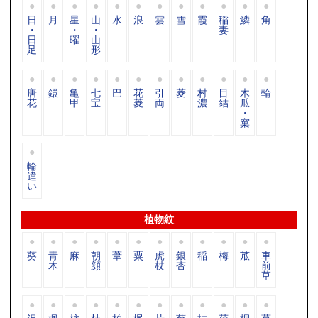
日
月
星
山
水
浪
雲
雪
霞
稲
鱗
角
・
・
・
妻
日
曜
山
足
形
唐
鐶
亀
七
巴
花
引
菱
村
目
木
輪
花
甲
宝
菱
両
濃
結
瓜
・
窠
輪
違
い
植物紋
葵
青
麻
朝
葦
粟
虎
銀
稲
梅
苽
車
木
顔
杖
杏
前
草