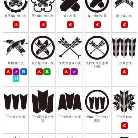
外雪輪に違い矢
五つ鐶に違い矢
違い矢筈
丸に違い矢筈
割り違い矢
名
名
名
名
名
片桐違い矢
丸に割り違い矢
矢尻付き違い矢
丸に矢尻付き違
三つ並び矢
い矢
名
大
戦
名
幕
名
大
名
別
三つ並び矢筈
三つ重ね並び矢
三つ組違い矢筈
中輪に三つ並び
三つ重ね矢
筈
矢筈
名