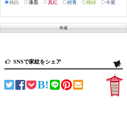
純白
漆黒
真紅
紺青
柳緑
今紫
SNSで家紋をシェア