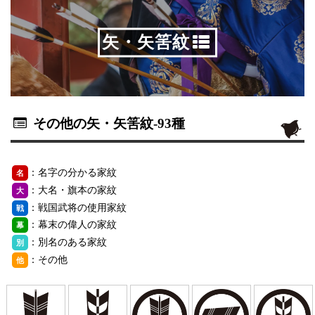
矢・矢筈紋
その他の矢・矢筈紋
-93種
：名字の分かる家紋
名
：大名・旗本の家紋
大
：戦国武将の使用家紋
戦
：幕末の偉人の家紋
幕
：別名のある家紋
別
：その他
他