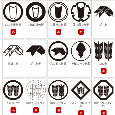
丸に中蔭矢筈
太輪に陰矢筈
二重輪に矢筈
五つ鐶に矢筈
折れ矢
名
名
名
陰折れ矢
折れ矢筈
丸に折れ矢筈
糸輪に一つ矢尻
並び矢
名
丸に並び矢
総陰丸に並び矢
細輪に並び矢
隅立て角に並び
隅切り角に並び
矢
矢
名
名
名
名
名