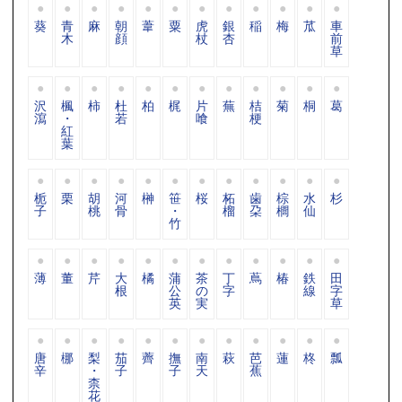
葵
青
麻
朝
葦
粟
虎
銀
稲
梅
苽
車
木
顔
杖
杏
前
草
沢
楓
柿
杜
柏
梶
片
蕪
桔
菊
桐
葛
瀉
・
若
喰
梗
紅
葉
栀
栗
胡
河
榊
笹
桜
柘
歯
棕
水
杉
子
桃
骨
・
榴
朶
櫚
仙
竹
薄
董
芹
大
橘
蒲
茶
丁
蔦
椿
鉄
田
根
公
の
字
線
字
英
実
草
唐
梛
梨
茄
薺
撫
南
萩
芭
蓮
柊
瓢
辛
・
子
子
天
蕉
柰
花