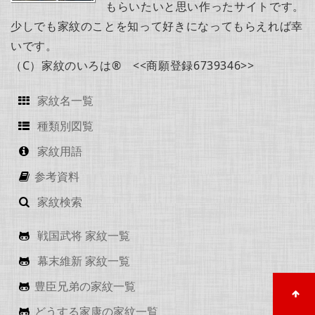
もらいたいと思い作ったサイトです。
少しでも家紋のことを知って好きになってもらえれば幸
いです。
（C）家紋のいろは® <<商願登録6739346>>
家紋名一覧
種類別図覧
家紋用語
参考資料
家紋検索
戦国武将 家紋一覧
幕末維新 家紋一覧
豊臣兄弟の家紋一覧
どうする家康の家紋一覧