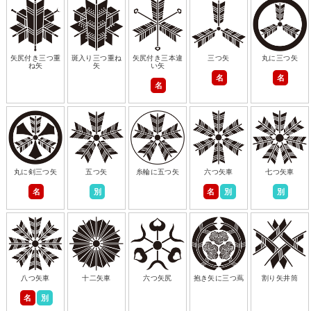
矢尻付き三つ重
斑入り三つ重ね
矢尻付き三本違
三つ矢
丸に三つ矢
ね矢
矢
い矢
名
名
名
丸に剣三つ矢
五つ矢
糸輪に五つ矢
六つ矢車
七つ矢車
名
別
名
別
別
八つ矢車
十二矢車
六つ矢尻
抱き矢に三つ蔦
割り矢井筒
名
別