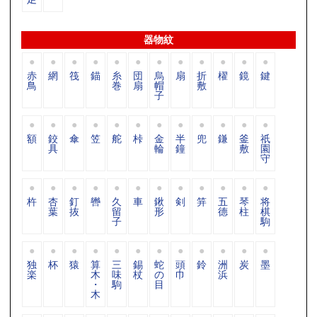
器物紋
赤
網
筏
錨
糸
団
烏
扇
折
櫂
鏡
鍵
鳥
巻
扇
帽
敷
子
額
鉸
傘
笠
舵
桛
金
半
兜
鎌
釜
祇
具
輪
鐘
敷
園
守
杵
杏
釘
轡
久
車
鍬
剣
笄
五
琴
将
葉
抜
留
形
德
柱
棋
子
駒
独
杯
猿
算
三
錫
蛇
頭
鈴
洲
炭
墨
楽
木
味
杖
の
巾
浜
・
駒
目
木