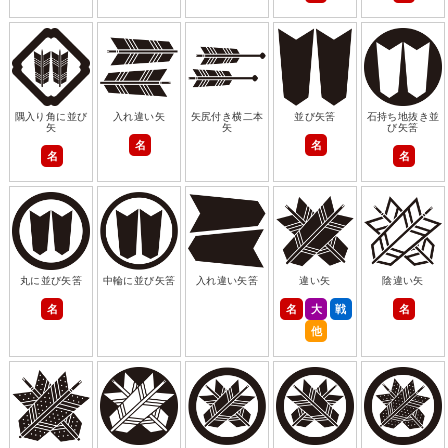
隅入り角に並び
入れ違い矢
矢尻付き横二本
並び矢筈
石持ち地抜き並
矢
矢
び矢筈
名
名
名
名
丸に並び矢筈
中輪に並び矢筈
入れ違い矢筈
違い矢
陰違い矢
名
名
大
戦
名
他