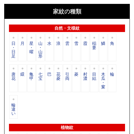
家紋の種類
自然・文様紋
日
月
星
山
水
浪
雲
雪
霞
稲
鱗
角
・
・
・
妻
日
曜
山
足
形
唐
鐶
亀
七
巴
花
引
菱
村
目
木
輪
花
甲
宝
菱
両
濃
結
瓜
・
窠
輪
違
い
植物紋