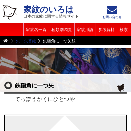
家紋のいろは
日本の家紋に関する情報サイト
お問い合わせ
家紋名一覧
種類別図覧
家紋用語
参考資料
検索
矢・矢筈紋
鉄砲角に一つ矢紋
鉄砲角に一つ矢
てっぽうかくにひとつや