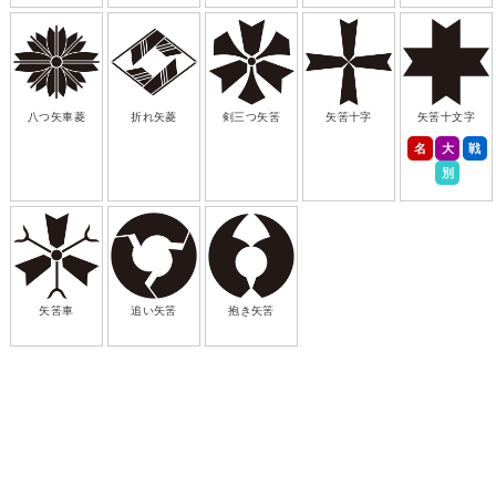
八つ矢車菱
折れ矢菱
剣三つ矢筈
矢筈十字
矢筈十文字
名
大
戦
別
矢筈車
追い矢筈
抱き矢筈