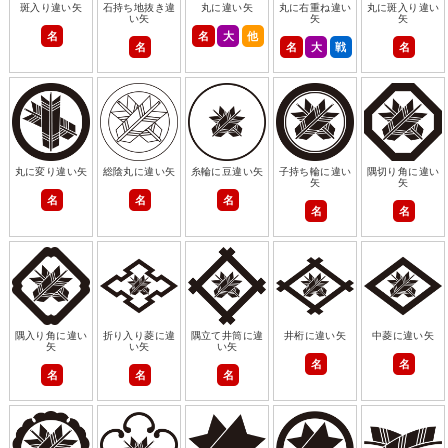
斑入り違い矢
石持ち地抜き違
丸に違い矢
丸に右重ね違い
丸に斑入り違い
い矢
矢
矢
名
名
大
他
名
名
大
戦
名
丸に変り違い矢
総陰丸に違い矢
糸輪に豆違い矢
子持ち輪に違い
隅切り角に違い
矢
矢
名
名
名
名
名
隅入り角に違い
折り入り菱に違
隅立て井筒に違
井桁に違い矢
中菱に違い矢
矢
い矢
い矢
名
名
名
名
名