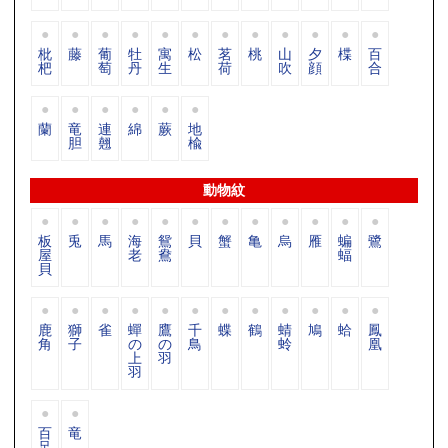
枇
藤
葡
牡
寓
松
茗
桃
山
夕
楪
百
杷
萄
丹
生
荷
吹
顔
合
蘭
竜
連
綿
蕨
地
胆
翹
楡
動物紋
板
兎
馬
海
鴛
貝
蟹
亀
烏
雁
蝙
鷺
屋
老
鴦
蝠
貝
鹿
獅
雀
蟬
鷹
千
蝶
鶴
蜻
鳩
蛤
鳳
角
子
の
の
鳥
蛉
凰
上
羽
羽
百
竜
足