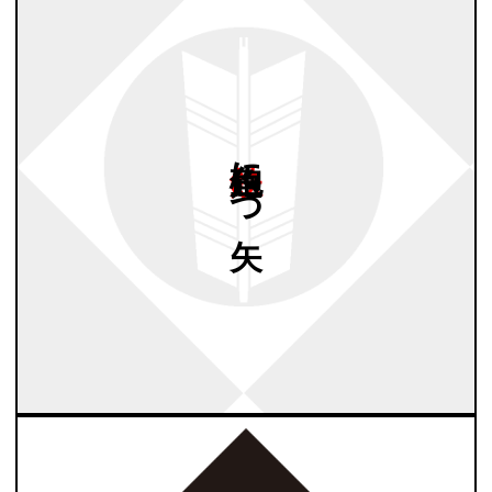
鉄砲角に
一つ
矢