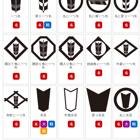
一つ矢
変り一つ矢
丸に一つ矢
丸に横一つ矢
丸に変り一つ矢
名
名
戦
名
名
名
隅立て角に一つ
隅切り角に一つ
隅入り角に一つ
鉄砲角に一つ矢
中菱に一つ矢
矢
矢
矢
名
名
名
名
名
井桁に一つ矢
矢筈
中陰矢筈
変り矢筈
丸に矢筈
名
名
大
戦
名
名
名
大
戦
他