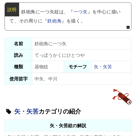
鉄砲角に一つ矢紋は、『
一つ矢
』を中心に描い
て、その周りに『
鉄砲角
』を描く。
名前
鉄砲角に一つ矢
読み
てっぽうかくにひとつや
種類
器物紋
モチーフ
矢・矢筈
使用苗字
中矢、中川
矢・矢筈
カテゴリの紹介
矢・矢筈紋の解説