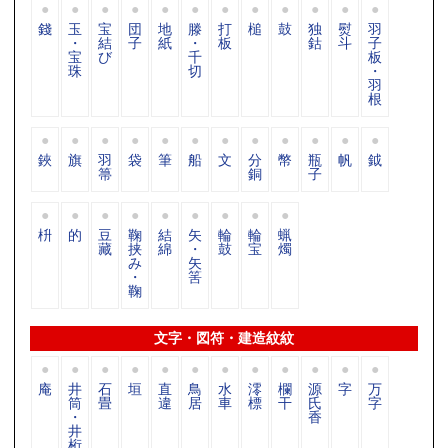
錢
玉
宝
団
地
滕
打
槌
鼓
独
熨
羽
・
結
子
紙
・
板
鈷
斗
子
宝
び
千
板
珠
切
・
羽
根
鋏
旗
羽
袋
筆
船
文
分
幣
瓶
帆
鉞
箒
銅
子
枡
的
豆
鞠
結
矢
輪
輪
蝋
藏
挟
綿
・
鼓
宝
燭
み
矢
・
筈
鞠
文字・図符・建造紋紋
庵
井
石
垣
直
鳥
水
澪
欄
源
字
万
筒
畳
違
居
車
標
干
氏
字
・
香
井
桁