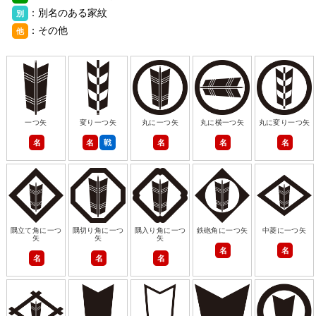
：別名のある家紋
別
：その他
他
一つ矢
変り一つ矢
丸に一つ矢
丸に横一つ矢
丸に変り一つ矢
名
名
戦
名
名
名
隅立て角に一つ
隅切り角に一つ
隅入り角に一つ
鉄砲角に一つ矢
中菱に一つ矢
矢
矢
矢
名
名
名
名
名