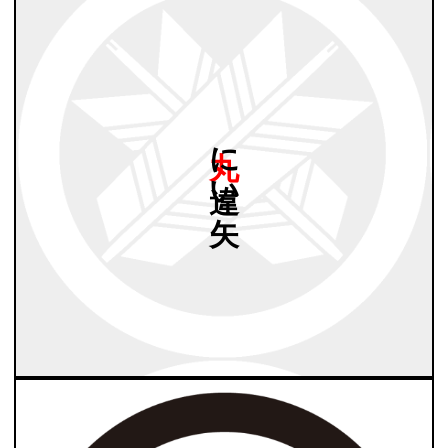
丸に
違い
矢