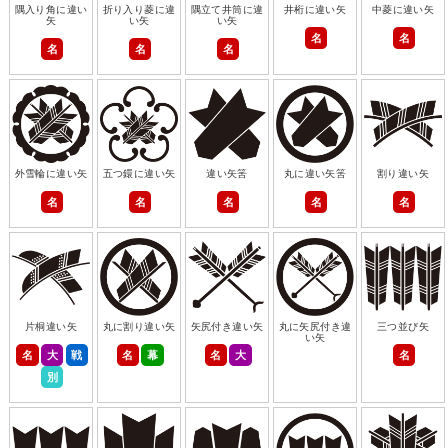
隅入り角に違い
折り入り菱に違
隅立て井筒に違
井桁に違い矢
中菱に違い矢
矢
い矢
い矢
名
名
名
名
名
外雪輪に違い矢
五つ鐶に違い矢
違い矢筈
丸に違い矢筈
割り違い矢
名
名
名
名
名
片桐違い矢
丸に割り違い矢
矢尻付き違い矢
丸に矢尻付き違
三つ並び矢
い矢
名
大
戦
名
幕
名
大
名
別