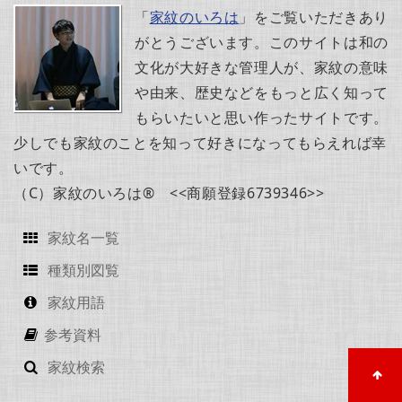
「
家紋のいろは
」をご覧いただきあり
がとうございます。このサイトは和の
文化が大好きな管理人が、家紋の意味
や由来、歴史などをもっと広く知って
もらいたいと思い作ったサイトです。
少しでも家紋のことを知って好きになってもらえれば幸
いです。
（C）家紋のいろは® <<商願登録6739346>>
家紋名一覧
種類別図覧
家紋用語
参考資料
家紋検索