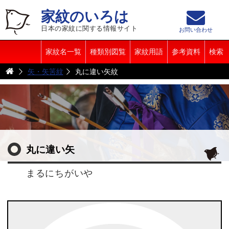
家紋のいろは
日本の家紋に関する情報サイト
お問い合わせ
家紋名一覧
種類別図覧
家紋用語
参考資料
検索
矢・矢筈紋
丸に違い矢紋
丸に違い矢
まるにちがいや