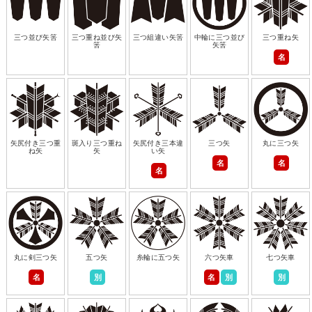
三つ並び矢筈
三つ重ね並び矢
三つ組違い矢筈
中輪に三つ並び
三つ重ね矢
筈
矢筈
名
矢尻付き三つ重
斑入り三つ重ね
矢尻付き三本違
三つ矢
丸に三つ矢
ね矢
矢
い矢
名
名
名
丸に剣三つ矢
五つ矢
糸輪に五つ矢
六つ矢車
七つ矢車
名
別
名
別
別