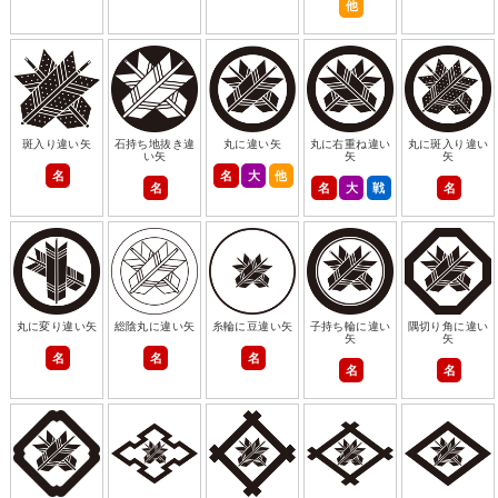
他
斑入り違い矢
石持ち地抜き違
丸に違い矢
丸に右重ね違い
丸に斑入り違い
い矢
矢
矢
名
名
大
他
名
名
大
戦
名
丸に変り違い矢
総陰丸に違い矢
糸輪に豆違い矢
子持ち輪に違い
隅切り角に違い
矢
矢
名
名
名
名
名