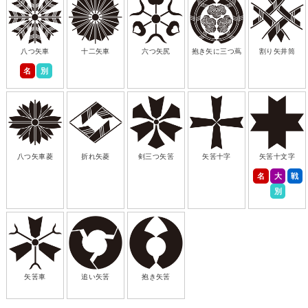
八つ矢車
十二矢車
六つ矢尻
抱き矢に三つ蔦
割り矢井筒
名
別
八つ矢車菱
折れ矢菱
剣三つ矢筈
矢筈十字
矢筈十文字
名
大
戦
別
矢筈車
追い矢筈
抱き矢筈