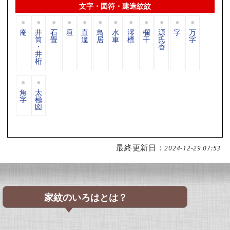
文字・図符・建造紋紋
庵
井
石
垣
直
鳥
水
澪
欄
源
字
万
筒
畳
違
居
車
標
干
氏
字
・
香
井
桁
角
太
字
極
図
最終更新日：
2024-12-29 07:53
家紋のいろはとは？