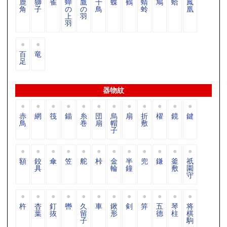
鹿
獅
雀
蟬
鷹
千
蝶
鶴
蜻
鳩
蛤
鳳
角
子
の
の
鳥
蛉
凰
上
羽
羽
百
竜
足
器物紋
赤
網
筏
錨
糸
団
烏
扇
折
櫂
鏡
鍵
鳥
巻
扇
帽
敷
子
額
鉸
傘
笠
舵
桛
金
半
兜
鎌
釜
祇
具
輪
鐘
敷
園
守
杵
杏
釘
轡
久
車
鍬
剣
笄
五
琴
将
葉
抜
留
形
德
柱
棋
子
駒