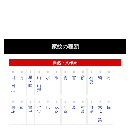
家紋の種類
自然・文様紋
日
月
星
山
水
浪
雲
雪
霞
稲
鱗
角
・
・
・
妻
日
曜
山
足
形
唐
鐶
亀
七
巴
花
引
菱
村
目
木
輪
花
甲
宝
菱
両
濃
結
瓜
・
窠