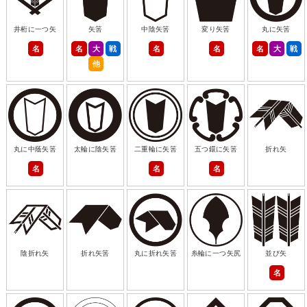
井桁に一つ矢
矢筈
中陰矢筈
変り矢筈
丸に矢筈
名
名
大
戦
名
名
名
大
戦
他
丸に中蔭矢筈
太輪に陰矢筈
二重輪に矢筈
五つ鐶に矢筈
折れ矢
名
名
名
陰折れ矢
折れ矢筈
丸に折れ矢筈
糸輪に一つ矢尻
並び矢
名