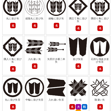
丸に並び矢
総陰丸に並び矢
細輪に並び矢
隅立て角に並び
隅切り角に並び
矢
矢
名
名
名
名
名
隅入り角に並び
入れ違い矢
矢尻付き横二本
並び矢筈
石持ち地抜き並
矢
矢
び矢筈
名
名
名
名
丸に並び矢筈
中輪に並び矢筈
入れ違い矢筈
違い矢
陰違い矢
名
名
大
戦
名