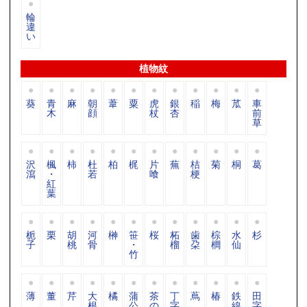
輪
違
い
植物紋
葵
青
麻
朝
葦
粟
虎
銀
稲
梅
苽
車
木
顔
杖
杏
前
草
沢
楓
柿
杜
柏
梶
片
蕪
桔
菊
桐
葛
瀉
・
若
喰
梗
紅
葉
栀
栗
胡
河
榊
笹
桜
柘
歯
棕
水
杉
子
桃
骨
・
榴
朶
櫚
仙
竹
薄
董
芹
大
橘
蒲
茶
丁
蔦
椿
鉄
田
根
公
の
字
線
字