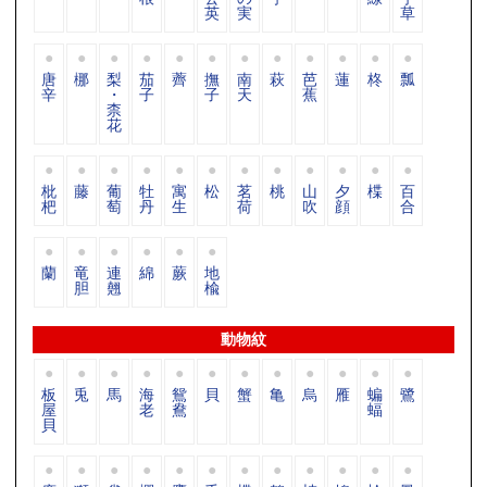
英
実
草
唐
梛
梨
茄
薺
撫
南
萩
芭
蓮
柊
瓢
辛
・
子
子
天
蕉
柰
花
枇
藤
葡
牡
寓
松
茗
桃
山
夕
楪
百
杷
萄
丹
生
荷
吹
顔
合
蘭
竜
連
綿
蕨
地
胆
翹
楡
動物紋
板
兎
馬
海
鴛
貝
蟹
亀
烏
雁
蝙
鷺
屋
老
鴦
蝠
貝