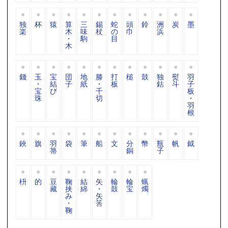
独
杯
猿
算
三
錫
蛇
頭
鈴
洲
炭
墨
楽
木
味
杖
の
巾
浜
・
駒
目
木
錢
玉
宝
団
地
滕
打
槌
鼓
独
熨
羽
・
結
子
紙
・
板
鈷
斗
子
宝
び
千
板
珠
切
・
羽
根
鋏
旗
羽
袋
筆
船
文
分
幣
瓶
帆
鉞
箒
銅
子
枡
的
豆
鞠
結
矢
輪
輪
蝋
藏
挟
綿
・
鼓
宝
燭
み
矢
・
筈
鞠