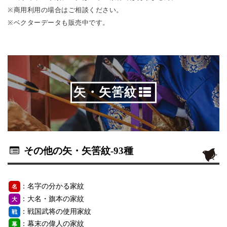
※商用利用の場合はご相談ください。
※ベクターデータも販売中です。
矢・矢筈紋
その他の矢・矢筈紋
-93種
：名字の分かる家紋
名
：大名・旗本の家紋
大
：戦国武将の使用家紋
戦
：幕末の偉人の家紋
幕