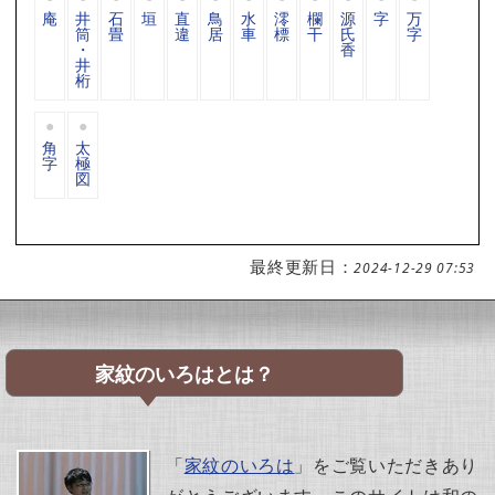
庵
井
石
垣
直
鳥
水
澪
欄
源
字
万
筒
畳
違
居
車
標
干
氏
字
・
香
井
桁
角
太
字
極
図
最終更新日：
2024-12-29 07:53
家紋のいろはとは？
「
家紋のいろは
」をご覧いただきあり