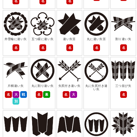
名
名
名
外雪輪に違い矢
五つ鐶に違い矢
違い矢筈
丸に違い矢筈
割り違い矢
名
名
名
名
名
片桐違い矢
丸に割り違い矢
矢尻付き違い矢
丸に矢尻付き違
三つ並び矢
い矢
名
大
戦
名
幕
名
大
名
別