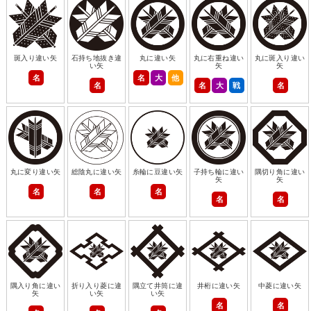
斑入り違い矢
石持ち地抜き違
丸に違い矢
丸に右重ね違い
丸に斑入り違い
い矢
矢
矢
名
名
大
他
名
名
大
戦
名
丸に変り違い矢
総陰丸に違い矢
糸輪に豆違い矢
子持ち輪に違い
隅切り角に違い
矢
矢
名
名
名
名
名
隅入り角に違い
折り入り菱に違
隅立て井筒に違
井桁に違い矢
中菱に違い矢
矢
い矢
い矢
名
名