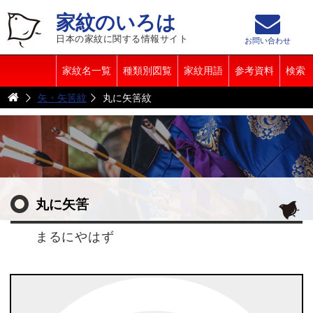
家紋のいろは
日本の家紋に関する情報サイト
お問い合わせ
家紋名一覧
種類別図覧
家紋用語
参考資料
検索
矢・矢筈紋
丸に矢筈紋
丸に矢筈
まるにやはず