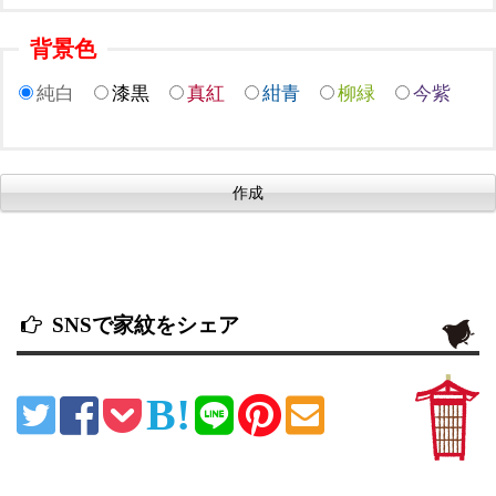
背景色
純白
漆黒
真紅
紺青
柳緑
今紫
SNSで家紋をシェア