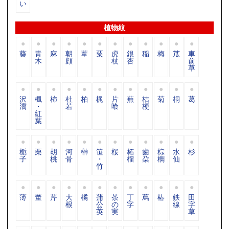
い
植物紋
葵
青
麻
朝
葦
粟
虎
銀
稲
梅
苽
車
木
顔
杖
杏
前
草
沢
楓
柿
杜
柏
梶
片
蕪
桔
菊
桐
葛
瀉
・
若
喰
梗
紅
葉
栀
栗
胡
河
榊
笹
桜
柘
歯
棕
水
杉
子
桃
骨
・
榴
朶
櫚
仙
竹
薄
董
芹
大
橘
蒲
茶
丁
蔦
椿
鉄
田
根
公
の
字
線
字
英
実
草