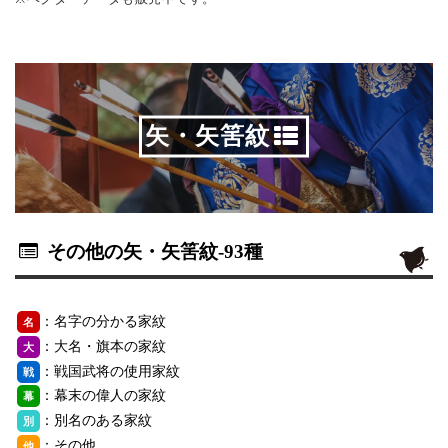
矢・矢筈紋
その他の矢・矢筈紋
-93種
：名字の分かる家紋
名
：大名・旗本の家紋
大
：戦国武将の使用家紋
戦
：幕末の偉人の家紋
幕
：別名のある家紋
別
：その他
他