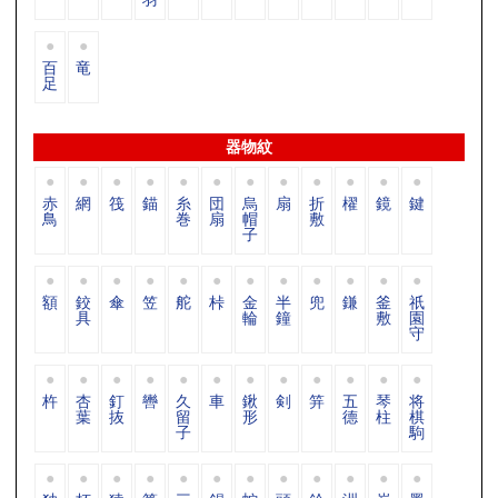
百
竜
足
器物紋
赤
網
筏
錨
糸
団
烏
扇
折
櫂
鏡
鍵
鳥
巻
扇
帽
敷
子
額
鉸
傘
笠
舵
桛
金
半
兜
鎌
釜
祇
具
輪
鐘
敷
園
守
杵
杏
釘
轡
久
車
鍬
剣
笄
五
琴
将
葉
抜
留
形
德
柱
棋
子
駒