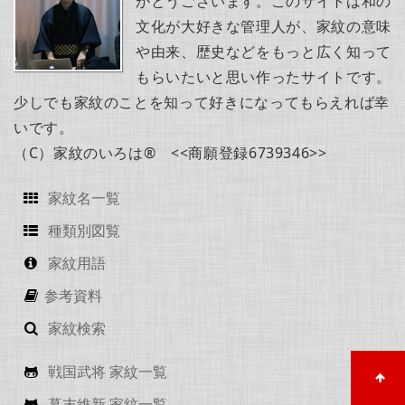
がとうございます。このサイトは和の
文化が大好きな管理人が、家紋の意味
や由来、歴史などをもっと広く知って
もらいたいと思い作ったサイトです。
少しでも家紋のことを知って好きになってもらえれば幸
いです。
（C）家紋のいろは® <<商願登録6739346>>
家紋名一覧
種類別図覧
家紋用語
参考資料
家紋検索
戦国武将 家紋一覧
幕末維新 家紋一覧