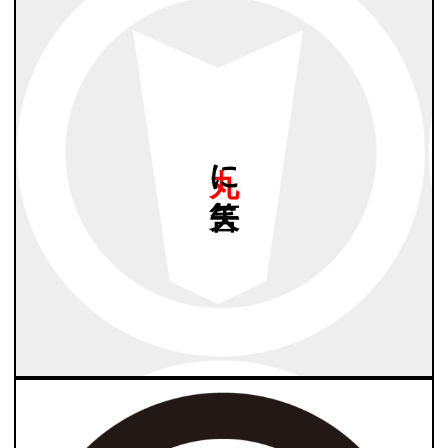
丸に
矢筈