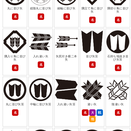
丸に並び矢
総陰丸に並び矢
細輪に並び矢
隅立て角に並び
隅切り角に並び
矢
矢
名
名
名
名
名
隅入り角に並び
入れ違い矢
矢尻付き横二本
並び矢筈
石持ち地抜き並
矢
矢
び矢筈
名
名
名
名
丸に並び矢筈
中輪に並び矢筈
入れ違い矢筈
違い矢
陰違い矢
名
名
大
戦
名
他