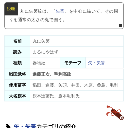
丸に矢筈紋は、『
矢筈
』を中心に描いて、その周
りを通常の太さの丸で囲う。
名前
丸に矢筈
読み
まるにやはず
種類
器物紋
モチーフ
矢・矢筈
戦国武将
進藤正次、毛利高政
使用苗字
稲田、進藤、矢頭、井田、木原、桑島、毛利
大名旗本
旗本進藤氏、旗本毛利氏
矢・矢筈
カテゴリの紹介