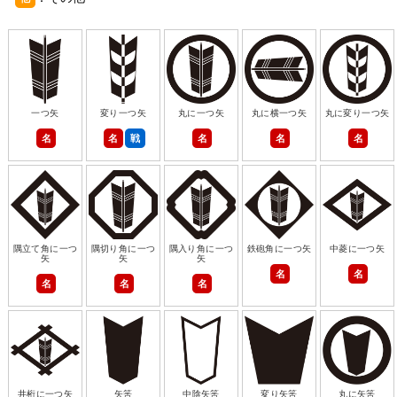
一つ矢
変り一つ矢
丸に一つ矢
丸に横一つ矢
丸に変り一つ矢
名
名
戦
名
名
名
隅立て角に一つ
隅切り角に一つ
隅入り角に一つ
鉄砲角に一つ矢
中菱に一つ矢
矢
矢
矢
名
名
名
名
名
井桁に一つ矢
矢筈
中陰矢筈
変り矢筈
丸に矢筈