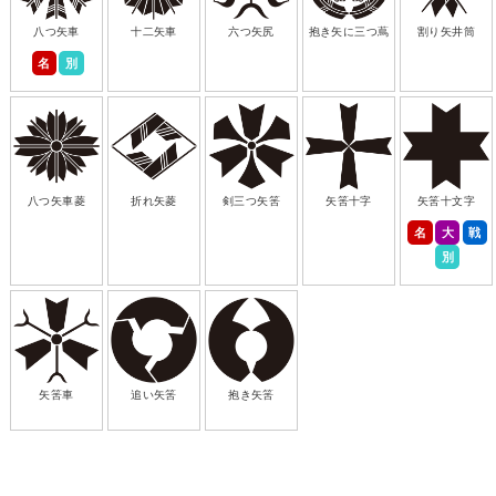
八つ矢車
十二矢車
六つ矢尻
抱き矢に三つ蔦
割り矢井筒
名
別
八つ矢車菱
折れ矢菱
剣三つ矢筈
矢筈十字
矢筈十文字
名
大
戦
別
矢筈車
追い矢筈
抱き矢筈