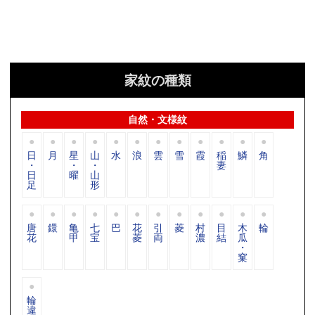
家紋の種類
自然・文様紋
日
月
星
山
水
浪
雲
雪
霞
稲
鱗
角
・
・
・
妻
日
曜
山
足
形
唐
鐶
亀
七
巴
花
引
菱
村
目
木
輪
花
甲
宝
菱
両
濃
結
瓜
・
窠
輪
違