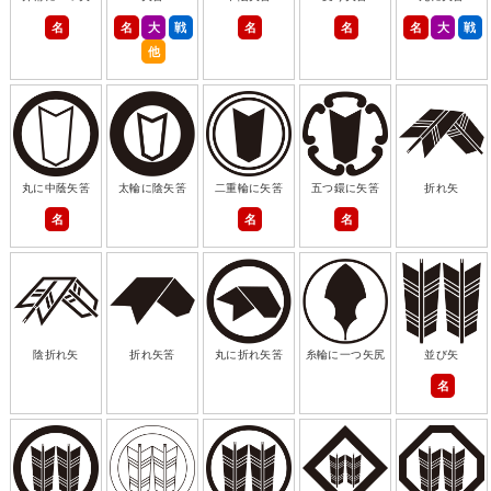
名
名
大
戦
名
名
名
大
戦
他
丸に中蔭矢筈
太輪に陰矢筈
二重輪に矢筈
五つ鐶に矢筈
折れ矢
名
名
名
陰折れ矢
折れ矢筈
丸に折れ矢筈
糸輪に一つ矢尻
並び矢
名