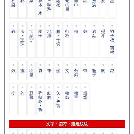
独
杯
猿
算
三
錫
蛇
頭
鈴
洲
炭
墨
楽
木
味
杖
の
巾
浜
・
駒
目
木
錢
玉
宝
団
地
滕
打
槌
鼓
独
熨
羽
・
結
子
紙
・
板
鈷
斗
子
宝
び
千
板
珠
切
・
羽
根
鋏
旗
羽
袋
筆
船
文
分
幣
瓶
帆
鉞
箒
銅
子
枡
的
豆
鞠
結
矢
輪
輪
蝋
藏
挟
綿
・
鼓
宝
燭
み
矢
・
筈
鞠
文字・図符・建造紋紋