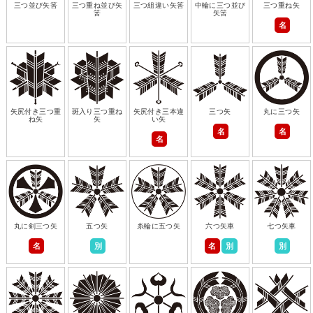
三つ並び矢筈
三つ重ね並び矢
三つ組違い矢筈
中輪に三つ並び
三つ重ね矢
筈
矢筈
名
矢尻付き三つ重
斑入り三つ重ね
矢尻付き三本違
三つ矢
丸に三つ矢
ね矢
矢
い矢
名
名
名
丸に剣三つ矢
五つ矢
糸輪に五つ矢
六つ矢車
七つ矢車
名
別
名
別
別