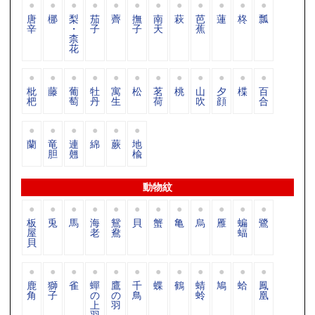
唐
梛
梨
茄
薺
撫
南
萩
芭
蓮
柊
瓢
辛
・
子
子
天
蕉
柰
花
枇
藤
葡
牡
寓
松
茗
桃
山
夕
楪
百
杷
萄
丹
生
荷
吹
顔
合
蘭
竜
連
綿
蕨
地
胆
翹
楡
動物紋
板
兎
馬
海
鴛
貝
蟹
亀
烏
雁
蝙
鷺
屋
老
鴦
蝠
貝
鹿
獅
雀
蟬
鷹
千
蝶
鶴
蜻
鳩
蛤
鳳
角
子
の
の
鳥
蛉
凰
上
羽
羽