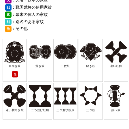
大
：戦国武将の使用家紋
戦
：幕末の偉人の家紋
幕
：別名のある家紋
別
：その他
他
真向き鼓
置き鼓
二枚鼓
解き鼓
違い鼓胴
名
違い横向き鼓
二つ並び鼓胴
三つ並び鼓胴
三つ鼓
調べ鼓