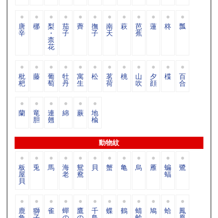
唐
梛
梨
茄
薺
撫
南
萩
芭
蓮
柊
瓢
辛
・
子
子
天
蕉
柰
花
枇
藤
葡
牡
寓
松
茗
桃
山
夕
楪
百
杷
萄
丹
生
荷
吹
顔
合
蘭
竜
連
綿
蕨
地
胆
翹
楡
動物紋
板
兎
馬
海
鴛
貝
蟹
亀
烏
雁
蝙
鷺
屋
老
鴦
蝠
貝
鹿
獅
雀
蟬
鷹
千
蝶
鶴
蜻
鳩
蛤
鳳
角
子
の
の
鳥
蛉
凰