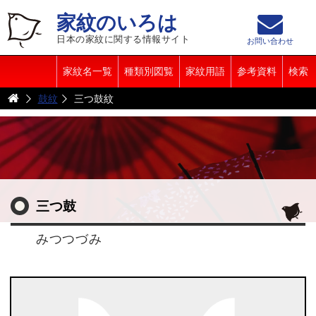
家紋のいろは
日本の家紋に関する情報サイト
お問い合わせ
家紋名一覧
種類別図覧
家紋用語
参考資料
検索
鼓紋
三つ鼓紋
三つ鼓
みつつづみ