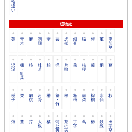
輪
違
い
植物紋
葵
青
麻
朝
葦
粟
虎
銀
稲
梅
苽
車
木
顔
杖
杏
前
草
沢
楓
柿
杜
柏
梶
片
蕪
桔
菊
桐
葛
瀉
・
若
喰
梗
紅
葉
栀
栗
胡
河
榊
笹
桜
柘
歯
棕
水
杉
子
桃
骨
・
榴
朶
櫚
仙
竹
薄
董
芹
大
橘
蒲
茶
丁
蔦
椿
鉄
田
根
公
の
字
線
字
英
実
草