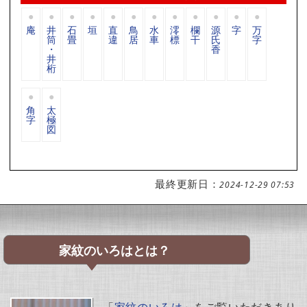
庵
井
石
垣
直
鳥
水
澪
欄
源
字
万
筒
畳
違
居
車
標
干
氏
字
・
香
井
桁
角
太
字
極
図
最終更新日：
2024-12-29 07:53
家紋のいろはとは？
「
家紋のいろは
」をご覧いただきあり