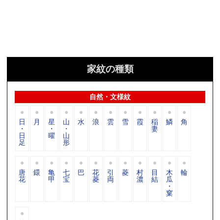
家紋の種類
自然・文様紋
日
月
星
山
水
浪
雲
雪
霞
稲
鱗
角
・
・
・
妻
日
曜
山
足
形
唐
鐶
亀
七
巴
花
引
菱
村
目
木
輪
花
甲
宝
菱
両
濃
結
瓜
・
窠