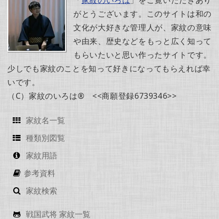
がとうございます。このサイトは和の
文化が大好きな管理人が、家紋の意味
や由来、歴史などをもっと広く知って
もらいたいと思い作ったサイトです。
少しでも家紋のことを知って好きになってもらえれば幸
いです。
（C）家紋のいろは® <<商願登録6739346>>
家紋名一覧
種類別図覧
家紋用語
参考資料
家紋検索
戦国武将 家紋一覧