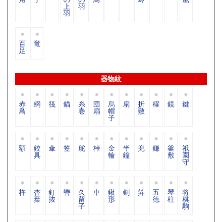
上
羽
羽
百
竜
足
器物紋
赤
網
筏
錨
糸
団
烏
扇
折
櫂
鏡
鍵
鳥
巻
扇
帽
敷
子
額
鉸
傘
笠
舵
桛
金
半
兜
鎌
釜
祇
具
輪
鐘
敷
園
守
杵
杏
釘
轡
久
車
鍬
剣
笄
五
琴
将
葉
抜
留
形
德
柱
棋
子
駒