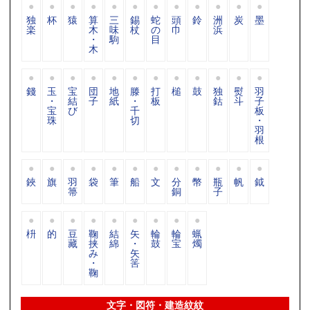
独
杯
猿
算
三
錫
蛇
頭
鈴
洲
炭
墨
楽
木
味
杖
の
巾
浜
・
駒
目
木
錢
玉
宝
団
地
滕
打
槌
鼓
独
熨
羽
・
結
子
紙
・
板
鈷
斗
子
宝
び
千
板
珠
切
・
羽
根
鋏
旗
羽
袋
筆
船
文
分
幣
瓶
帆
鉞
箒
銅
子
枡
的
豆
鞠
結
矢
輪
輪
蝋
藏
挟
綿
・
鼓
宝
燭
み
矢
・
筈
鞠
文字・図符・建造紋紋