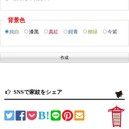
背景色
純白
漆黒
真紅
紺青
柳緑
今紫
SNSで家紋をシェア