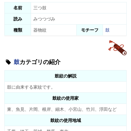
名前
三つ鼓
読み
みつつづみ
種類
器物紋
モチーフ
鼓
鼓
カテゴリの紹介
鼓紋の解説
鼓に由来する家紋です。
鼓紋の使用家
東、魚見、片岡、根岸、細木、小宮山、竹川、浮田など
鼓紋の使用地域