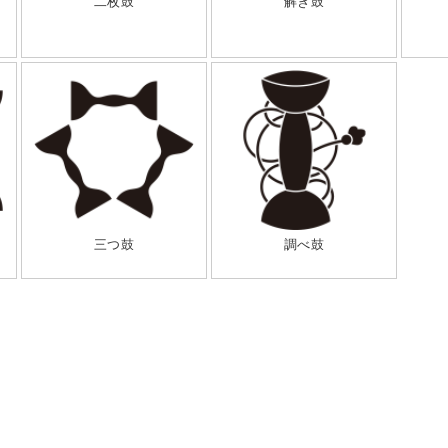
二枚鼓
解き鼓
三つ鼓
調べ鼓