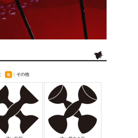
紋
：その他
他