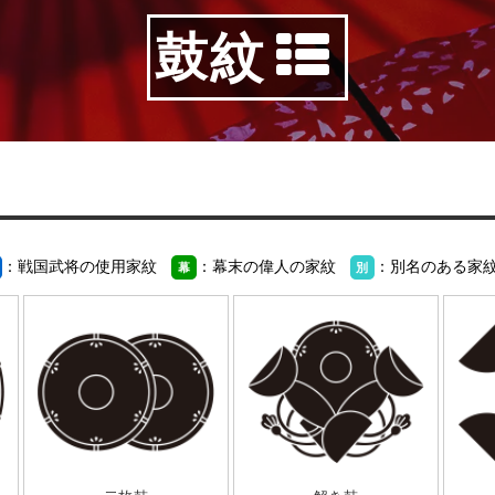
鼓紋
：戦国武将の使用家紋
：幕末の偉人の家紋
：別名のある家
幕
別