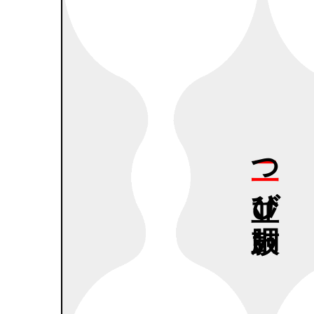
二つ
並び
鼓胴