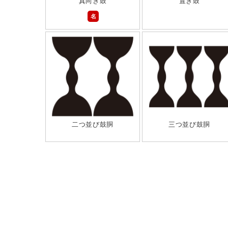
真向き鼓
置き鼓
名
二つ並び鼓胴
三つ並び鼓胴