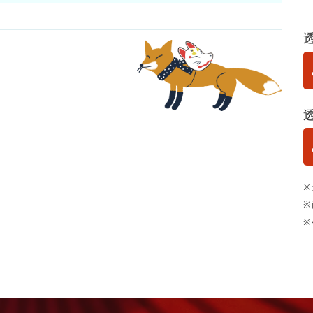
※
※
※