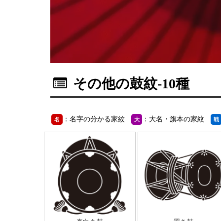
その他の鼓紋
-10種
：名字の分かる家紋
：大名・旗本の家紋
名
大
戦