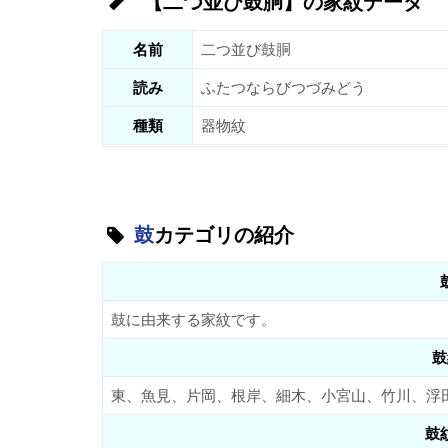
【二つ並び鼓胴】の家紋データ
名前
二つ並び鼓胴
読み
ふたつならびつづみどう
種類
器物紋
鼓
カテゴリの紹介
鼓に由来する家紋です。
鼓
東、魚見、片岡、根岸、細木、小宮山、竹川、浮
鼓