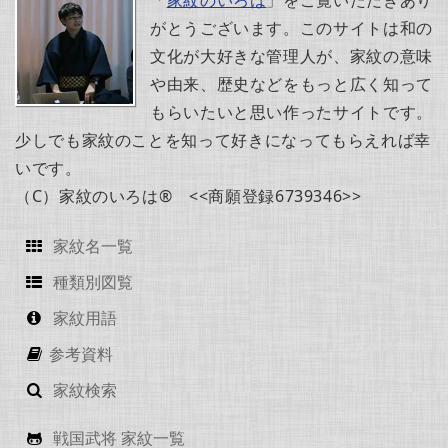
がとうございます。このサイトは和の
文化が大好きな管理人が、家紋の意味
や由来、歴史などをもっと広く知って
もらいたいと思い作ったサイトです。
少しでも家紋のことを知って好きになってもらえれば幸
いです。
（C）家紋のいろは® <<商願登録6739346>>
家紋名一覧
種類別図覧
家紋用語
参考資料
家紋検索
戦国武将 家紋一覧