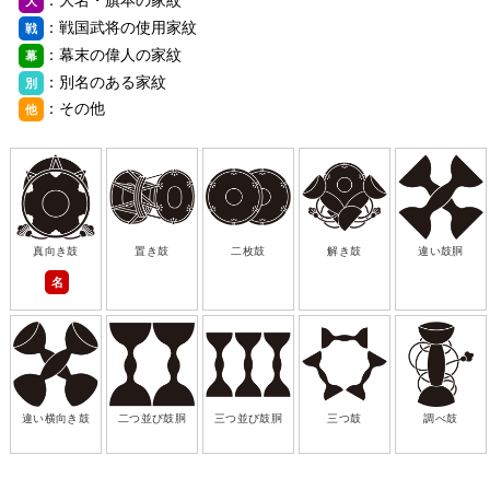
大
：戦国武将の使用家紋
戦
：幕末の偉人の家紋
幕
：別名のある家紋
別
：その他
他
真向き鼓
置き鼓
二枚鼓
解き鼓
違い鼓胴
名
違い横向き鼓
二つ並び鼓胴
三つ並び鼓胴
三つ鼓
調べ鼓