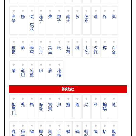
唐
梛
梨
茄
薺
撫
南
萩
芭
蓮
柊
瓢
辛
・
子
子
天
蕉
柰
花
枇
藤
葡
牡
寓
松
茗
桃
山
夕
楪
百
杷
萄
丹
生
荷
吹
顔
合
蘭
竜
連
綿
蕨
地
胆
翹
楡
動物紋
板
兎
馬
海
鴛
貝
蟹
亀
烏
雁
蝙
鷺
屋
老
鴦
蝠
貝
鹿
獅
雀
蟬
鷹
千
蝶
鶴
蜻
鳩
蛤
鳳
角
子
の
の
鳥
蛉
凰