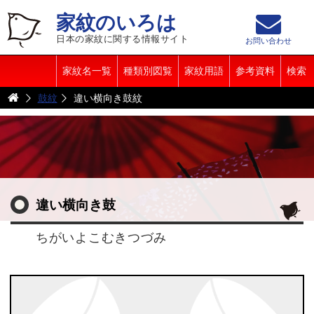
家紋のいろは
日本の家紋に関する情報サイト
お問い合わせ
家紋名一覧
種類別図覧
家紋用語
参考資料
検索
鼓紋
違い横向き鼓紋
違い横向き鼓
ちがいよこむきつづみ