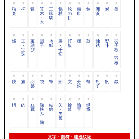
独
杯
猿
算
三
錫
蛇
頭
鈴
洲
炭
墨
楽
木
味
杖
の
巾
浜
・
駒
目
木
錢
玉
宝
団
地
滕
打
槌
鼓
独
熨
羽
・
結
子
紙
・
板
鈷
斗
子
宝
び
千
板
珠
切
・
羽
根
鋏
旗
羽
袋
筆
船
文
分
幣
瓶
帆
鉞
箒
銅
子
枡
的
豆
鞠
結
矢
輪
輪
蝋
藏
挟
綿
・
鼓
宝
燭
み
矢
・
筈
鞠
文字・図符・建造紋紋