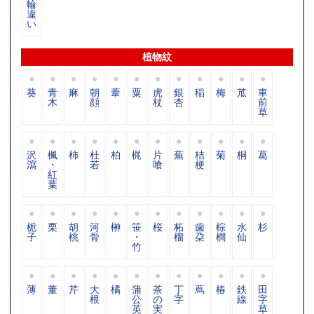
輪
違
い
植物紋
葵
青
麻
朝
葦
粟
虎
銀
稲
梅
苽
車
木
顔
杖
杏
前
草
沢
楓
柿
杜
柏
梶
片
蕪
桔
菊
桐
葛
瀉
・
若
喰
梗
紅
葉
栀
栗
胡
河
榊
笹
桜
柘
歯
棕
水
杉
子
桃
骨
・
榴
朶
櫚
仙
竹
薄
董
芹
大
橘
蒲
茶
丁
蔦
椿
鉄
田
根
公
の
字
線
字
英
実
草