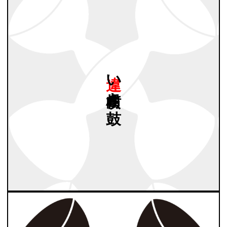
違い
横向き
鼓