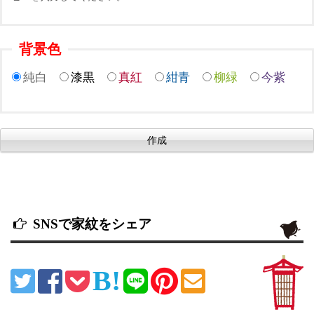
背景色
純白
漆黒
真紅
紺青
柳緑
今紫
SNSで家紋をシェア