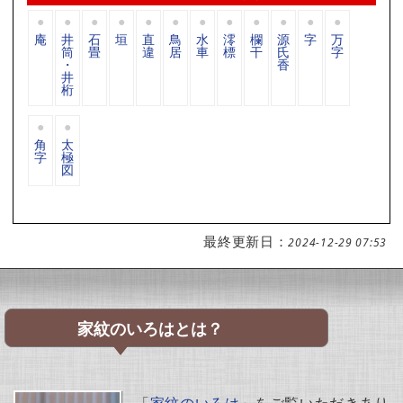
庵
井
石
垣
直
鳥
水
澪
欄
源
字
万
筒
畳
違
居
車
標
干
氏
字
・
香
井
桁
角
太
字
極
図
最終更新日：
2024-12-29 07:53
家紋のいろはとは？
「
家紋のいろは
」をご覧いただきあり