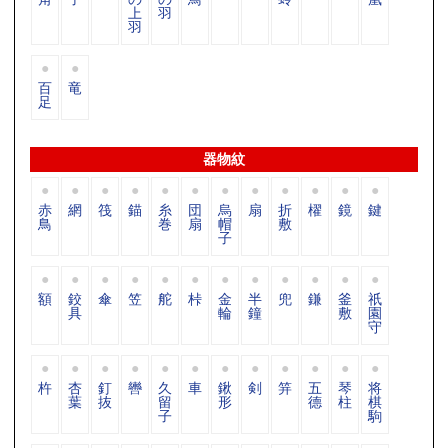
上
羽
羽
百
竜
足
器物紋
赤
網
筏
錨
糸
団
烏
扇
折
櫂
鏡
鍵
鳥
巻
扇
帽
敷
子
額
鉸
傘
笠
舵
桛
金
半
兜
鎌
釜
祇
具
輪
鐘
敷
園
守
杵
杏
釘
轡
久
車
鍬
剣
笄
五
琴
将
葉
抜
留
形
德
柱
棋
子
駒