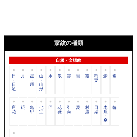
家紋の種類
自然・文様紋
日
月
星
山
水
浪
雲
雪
霞
稲
鱗
角
・
・
・
妻
日
曜
山
足
形
唐
鐶
亀
七
巴
花
引
菱
村
目
木
輪
花
甲
宝
菱
両
濃
結
瓜
・
窠