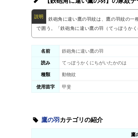
【鉄砲角に違い鷹の羽】の家紋デ
鉄砲角に違い鷹の羽紋は、鷹の羽紋の一
で囲う。「鉄砲角に違い鷹の羽（てっぽうかく
名前
鉄砲角に違い鷹の羽
読み
てっぽうかくにちがいたかのは
種類
動物紋
使用苗字
甲斐
鷹の羽
カテゴリの紹介
鷹