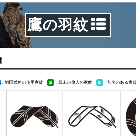
鷹の羽紋
種
：戦国武将の使用家紋
：幕末の偉人の家紋
：別名のある家
幕
別