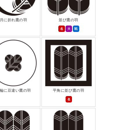
月に折れ鷹の羽
並び鷹の羽
名
大
戦
輪に豆違い鷹の羽
平角に並び鷹の羽
名