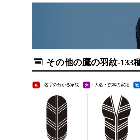
その他の鷹の羽紋
-133
：名字の分かる家紋
：大名・旗本の家紋
名
大
戦