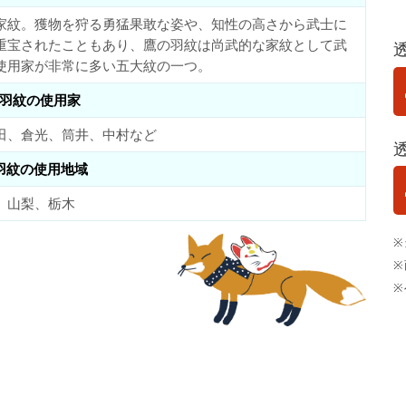
家紋。獲物を狩る勇猛果敢な姿や、知性の高さから武士に
重宝されたこともあり、鷹の羽紋は尚武的な家紋として武
使用家が非常に多い五大紋の一つ。
羽紋の使用家
田、倉光、筒井、中村など
羽紋の使用地域
、山梨、栃木
※
※
※