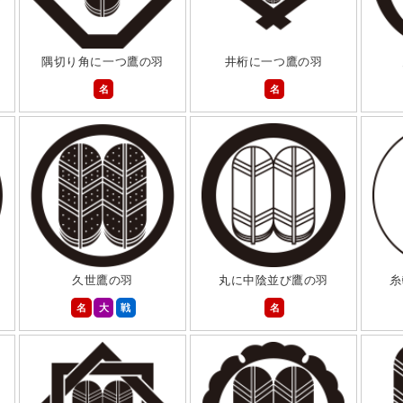
隅切り角に一つ鷹の羽
井桁に一つ鷹の羽
名
名
久世鷹の羽
丸に中陰並び鷹の羽
糸
名
大
戦
名