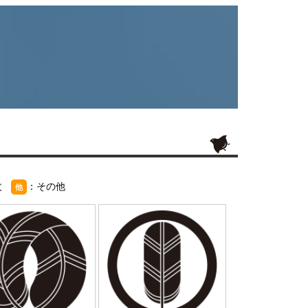
紋
：その他
他