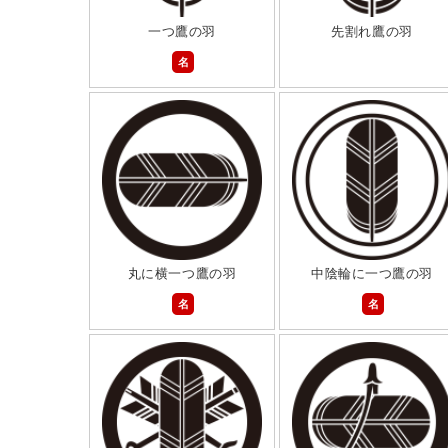
一つ鷹の羽
先割れ鷹の羽
名
丸に横一つ鷹の羽
中陰輪に一つ鷹の羽
名
名