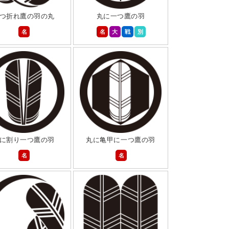
つ折れ鷹の羽の丸
丸に一つ鷹の羽
名
名
大
戦
別
に割り一つ鷹の羽
丸に亀甲に一つ鷹の羽
名
名