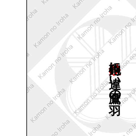
鉄砲角に
違い
鷹の
羽