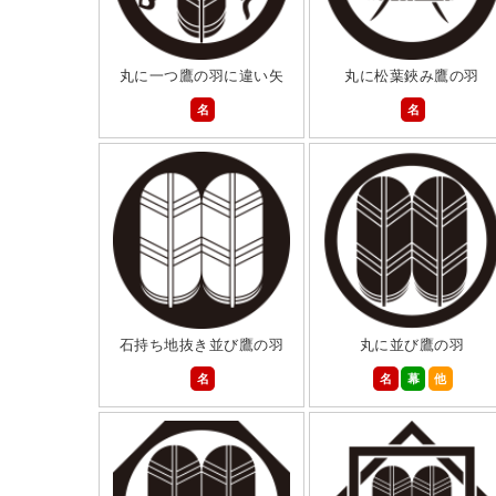
丸に一つ鷹の羽に違い矢
丸に松葉鋏み鷹の羽
名
名
石持ち地抜き並び鷹の羽
丸に並び鷹の羽
名
名
幕
他