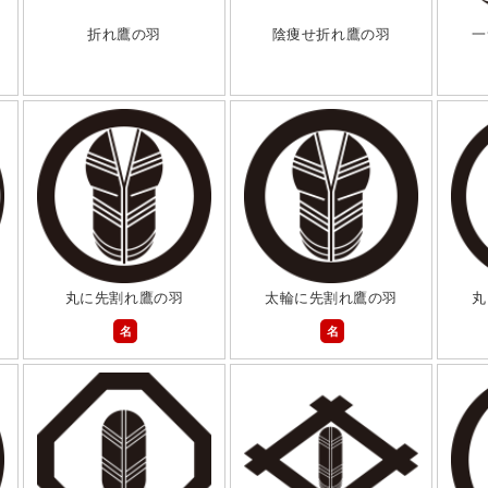
折れ鷹の羽
陰痩せ折れ鷹の羽
一
丸に先割れ鷹の羽
太輪に先割れ鷹の羽
丸
名
名