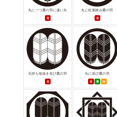
丸に一つ鷹の羽に違い矢
丸に松葉鋏み鷹の羽
名
名
石持ち地抜き並び鷹の羽
丸に並び鷹の羽
名
名
幕
他