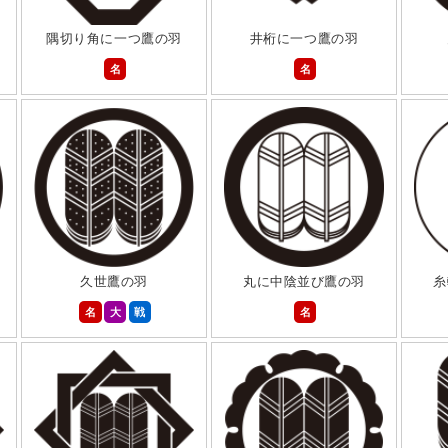
隅切り角に一つ鷹の羽
井桁に一つ鷹の羽
名
名
久世鷹の羽
丸に中陰並び鷹の羽
糸
名
大
戦
名