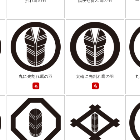
折れ鷹の羽
陰痩せ折れ鷹の羽
一
丸に先割れ鷹の羽
太輪に先割れ鷹の羽
丸
名
名