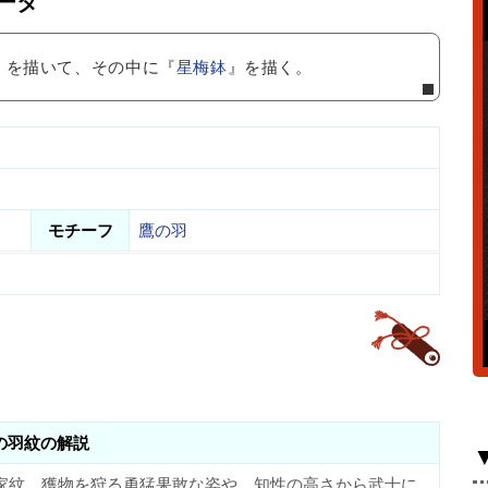
ータ
』を描いて、その中に『
星梅鉢
』を描く。
モチーフ
鷹の羽
の羽紋の解説
家紋。獲物を狩る勇猛果敢な姿や、知性の高さから武士に