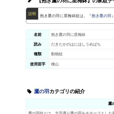
【抱き鷹の羽に星梅鉢】の家紋デ
抱き鷹の羽に星梅鉢紋は、『
抱き鷹の羽
名前
抱き鷹の羽に星梅鉢
読み
だきたかのはにほしうめばち
種類
動物紋
使用苗字
檜山
鷹の羽
カテゴリの紹介
鷹
鷹の羽紋とは、文字通り鷹の羽をモチーフとした