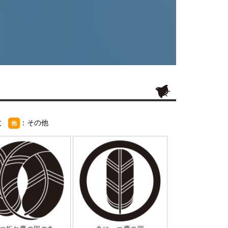
紋
：その他
他