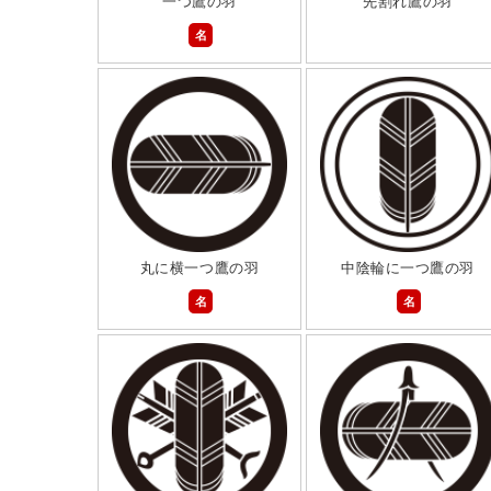
一つ鷹の羽
先割れ鷹の羽
名
丸に横一つ鷹の羽
中陰輪に一つ鷹の羽
名
名