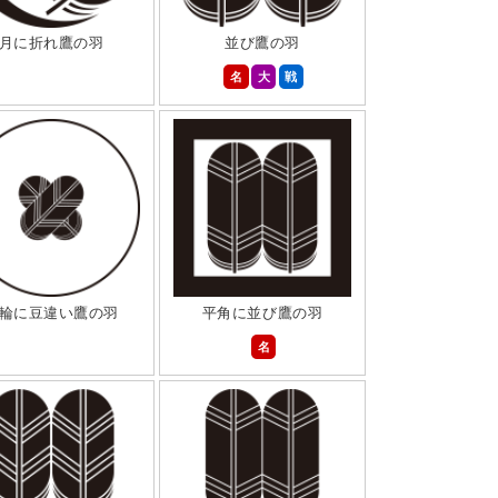
月に折れ鷹の羽
並び鷹の羽
名
大
戦
輪に豆違い鷹の羽
平角に並び鷹の羽
名