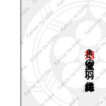
抱き
鷹の
羽に
星梅鉢