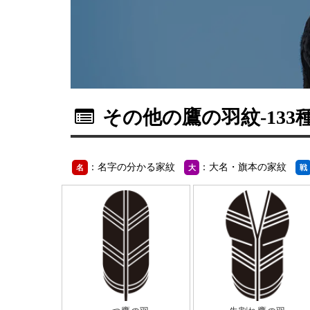
その他の鷹の羽紋
-133
：名字の分かる家紋
：大名・旗本の家紋
名
大
戦