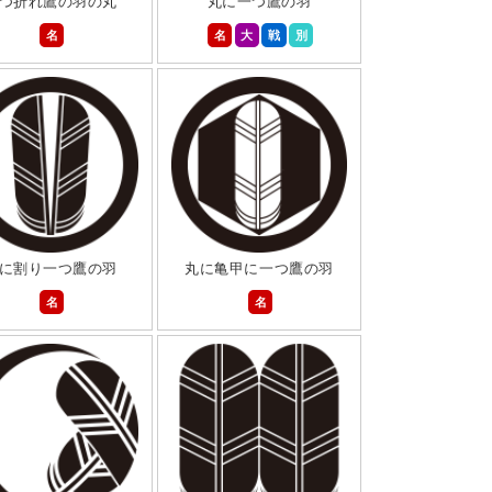
つ折れ鷹の羽の丸
丸に一つ鷹の羽
名
名
大
戦
別
に割り一つ鷹の羽
丸に亀甲に一つ鷹の羽
名
名