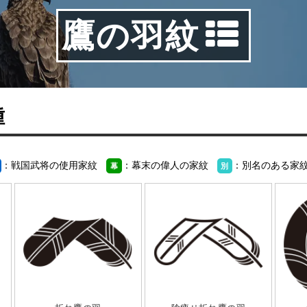
鷹の羽紋
種
：戦国武将の使用家紋
：幕末の偉人の家紋
：別名のある家
幕
別