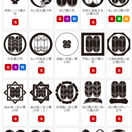
井桁に一つ鷹の
月に折れ鷹の羽
並び鷹の羽
石持ち地抜き並
丸に並び鷹の羽
羽
び鷹の羽
名
大
戦
名
幕
他
名
名
久世鷹の羽
丸に中陰並び鷹
糸輪に豆違い鷹
平角に並び鷹の
八角鉄砲角に並
の羽
の羽
羽
び鷹の羽
名
大
戦
名
名
名
組み角に並び鷹
組み角に並び鷹
外雪輪に並び鷹
並び鷹の羽に割
並び鷹の羽に一
の羽
の羽（２）
の羽
り鷹の羽
文字
名
名
名
名