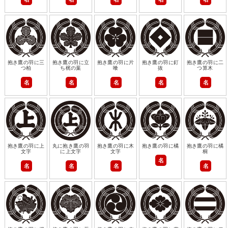
抱き鷹の羽に三
抱き鷹の羽に立
抱き鷹の羽に片
抱き鷹の羽に釘
抱き鷹の羽に二
つ柏
ち梶の葉
喰
抜
つ算木
名
名
名
名
名
抱き鷹の羽に上
丸に抱き鷹の羽
抱き鷹の羽に木
抱き鷹の羽に橘
抱き鷹の羽に橘
文字
に上文字
文字
桐
名
名
名
名
名