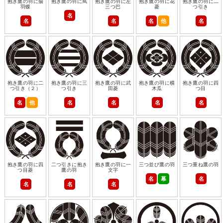
抱き鷹の羽に揚
抱き鷹の羽に蔦
抱き鷹の羽に左
抱き鷹の羽に花
抱き鷹の羽に二
羽蝶
三つ巴
菱
つ引き
名
名
名
名
他
名
抱き鷹の羽に二
抱き鷹の羽に三
抱き鷹の羽に武
抱き鷹の羽に横
抱き鷹の羽に四
つ引き（２）
つ引き
田菱
木瓜
つ目
名
他
名
名
名
名
抱き鷹の羽に四
二つ引きに抱き
抱き鷹の羽に一
三つ並び鷹の羽
三つ重ね鷹の羽
つ目菱
鷹の羽
文字
名
幕
名
名
名
名