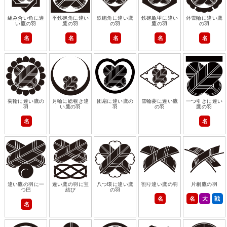
組み合い角に違
平鉄砲角に違い
鉄砲角に違い鷹
鉄砲亀甲に違い
外雪輪に違い鷹
い鷹の羽
鷹の羽
の羽
鷹の羽
の羽
名
名
名
名
名
菊輪に違い鷹の
月輪に総覗き違
団扇に違い鷹の
雪輪菱に違い鷹
一つ引きに違い
羽
い鷹の羽
羽
の羽
鷹の羽
名
名
違い鷹の羽に一
違い鷹の羽に宝
八つ環に違い鷹
割り違い鷹の羽
片桐鷹の羽
つ巴
結び
の羽
名
名
大
戦
名