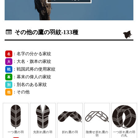
その他の鷹の羽紋
-133種
：名字の分かる家紋
名
：大名・旗本の家紋
大
：戦国武将の使用家紋
戦
：幕末の偉人の家紋
幕
：別名のある家紋
別
：その他
他
一つ鷹の羽
先割れ鷹の羽
折れ鷹の羽
陰痩せ折れ鷹の
一つ折れ鷹の羽
羽
の丸