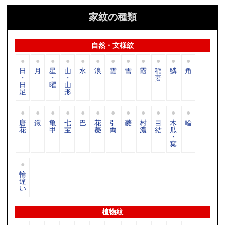
家紋の種類
自然・文様紋
日
月
星
山
水
浪
雲
雪
霞
稲
鱗
角
・
・
・
妻
日
曜
山
足
形
唐
鐶
亀
七
巴
花
引
菱
村
目
木
輪
花
甲
宝
菱
両
濃
結
瓜
・
窠
輪
違
い
植物紋