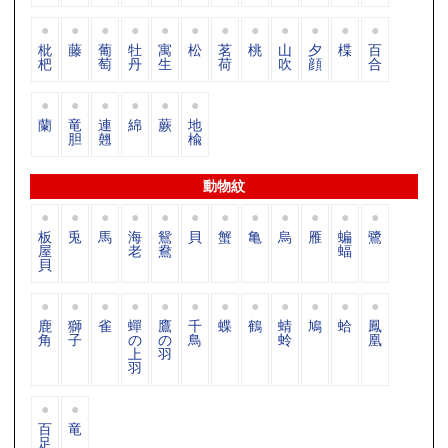
枇
藤
葡
牡
寓
松
茗
桃
山
夕
楪
百
杷
萄
丹
生
荷
吹
顔
合
蘭
竜
連
綿
蕨
地
胆
翹
楡
動物紋
板
兎
馬
海
鴛
貝
蟹
亀
烏
雁
蝙
鷺
屋
老
鴦
蝠
貝
鹿
獅
雀
蟬
鷹
千
蝶
鶴
蜻
鳩
蛤
鳳
角
子
の
の
鳥
蛉
凰
上
羽
羽
百
竜
足