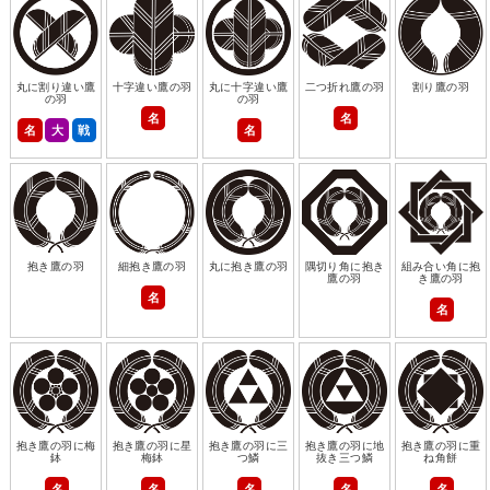
丸に割り違い鷹
十字違い鷹の羽
丸に十字違い鷹
二つ折れ鷹の羽
割り鷹の羽
の羽
の羽
名
名
名
大
戦
名
抱き鷹の羽
細抱き鷹の羽
丸に抱き鷹の羽
隅切り角に抱き
組み合い角に抱
鷹の羽
き鷹の羽
名
名
抱き鷹の羽に梅
抱き鷹の羽に星
抱き鷹の羽に三
抱き鷹の羽に地
抱き鷹の羽に重
鉢
梅鉢
つ鱗
抜き三つ鱗
ね角餅
名
名
名
名
名