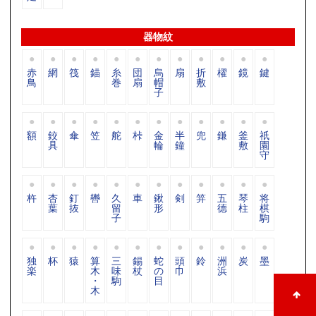
器物紋
赤
網
筏
錨
糸
団
烏
扇
折
櫂
鏡
鍵
鳥
巻
扇
帽
敷
子
額
鉸
傘
笠
舵
桛
金
半
兜
鎌
釜
祇
具
輪
鐘
敷
園
守
杵
杏
釘
轡
久
車
鍬
剣
笄
五
琴
将
葉
抜
留
形
德
柱
棋
子
駒
独
杯
猿
算
三
錫
蛇
頭
鈴
洲
炭
墨
楽
木
味
杖
の
巾
浜
・
駒
目
木