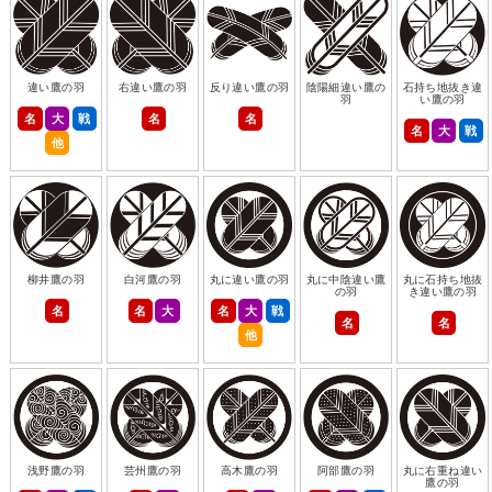
違い鷹の羽
右違い鷹の羽
反り違い鷹の羽
陰陽細違い鷹の
石持ち地抜き違
羽
い鷹の羽
名
大
戦
名
名
名
大
戦
他
柳井鷹の羽
白河鷹の羽
丸に違い鷹の羽
丸に中陰違い鷹
丸に石持ち地抜
の羽
き違い鷹の羽
名
名
大
名
大
戦
名
名
他
浅野鷹の羽
芸州鷹の羽
高木鷹の羽
阿部鷹の羽
丸に右重ね違い
鷹の羽