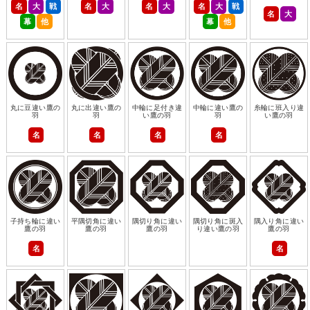
名
大
戦
名
大
名
大
名
大
戦
名
大
幕
他
幕
他
丸に豆違い鷹の
丸に出違い鷹の
中輪に足付き違
中輪に違い鷹の
糸輪に班入り違
羽
羽
い鷹の羽
羽
い鷹の羽
名
名
名
名
子持ち輪に違い
平隅切角に違い
隅切り角に違い
隅切り角に斑入
隅入り角に違い
鷹の羽
鷹の羽
鷹の羽
り違い鷹の羽
鷹の羽
名
名