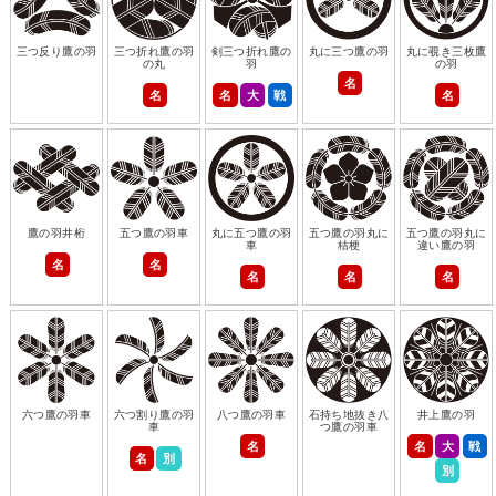
三つ反り鷹の羽
三つ折れ鷹の羽
剣三つ折れ鷹の
丸に三つ鷹の羽
丸に覗き三枚鷹
の丸
羽
の羽
名
名
名
大
戦
名
鷹の羽井桁
五つ鷹の羽車
丸に五つ鷹の羽
五つ鷹の羽丸に
五つ鷹の羽丸に
車
桔梗
違い鷹の羽
名
名
名
名
名
六つ鷹の羽車
六つ割り鷹の羽
八つ鷹の羽車
石持ち地抜き八
井上鷹の羽
車
つ鷹の羽車
名
名
大
戦
名
別
別