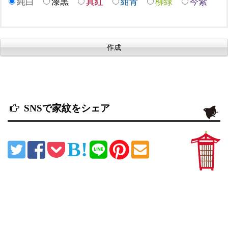
純白
漆黒
真紅
紺青
柳緑
今紫
SNSで家紋をシェア