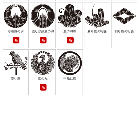
浮線鷹の羽
割り浮線鷹の羽
鷹の羽蝶
変り鷹の羽蝶
割り鷹の羽菱
名
名
名
使い鷹
鷹の丸
中輪に鷹
名