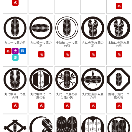
名
名
丸に一つ鷹の羽
丸に横一つ鷹の
中陰輪に一つ鷹
丸に先割れ鷹の
太輪に先割れ鷹
羽
の羽
羽
の羽
名
大
戦
名
名
名
名
別
丸に割り一つ鷹
丸に亀甲に一つ
丸に一つ鷹の羽
丸に松葉鋏み鷹
隅切り角に一つ
の羽
鷹の羽
に違い矢
の羽
鷹の羽
名
名
名
名
名