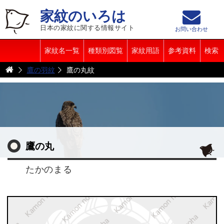
家紋のいろは
日本の家紋に関する情報サイト
お問い合わせ
家紋名一覧
種類別図覧
家紋用語
参考資料
検索
鷹の羽紋
鷹の丸紋
鷹の丸
たかのまる