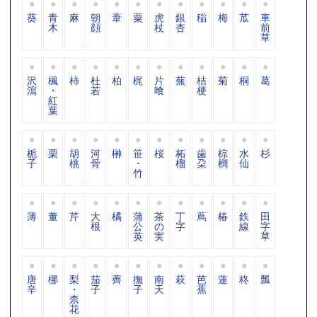
葵
青
麻
朝
葦
粟
虎
銀
稲
梅
苽
車
木
顔
杖
杏
前
草
沢
楓
柿
杜
柏
梶
片
蕪
桔
菊
桐
葛
瀉
・
若
喰
梗
紅
葉
栀
栗
胡
河
榊
笹
桜
柘
歯
棕
水
杉
子
桃
骨
・
榴
朶
櫚
仙
竹
薄
董
芹
大
橘
蒲
茶
丁
蔦
椿
鉄
田
根
公
の
字
線
字
英
実
草
唐
梛
梨
茄
薺
撫
南
萩
芭
蓮
柊
瓢
辛
・
子
子
天
蕉
柰
花