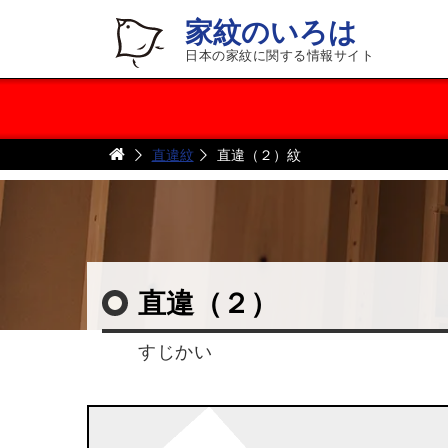
家紋のいろは
日本の家紋に関する情報サイト
直違紋
直違（２）紋
直違（２）
すじかい