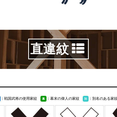
直違紋
：戦国武将の使用家紋
：幕末の偉人の家紋
：別名のある家
幕
別