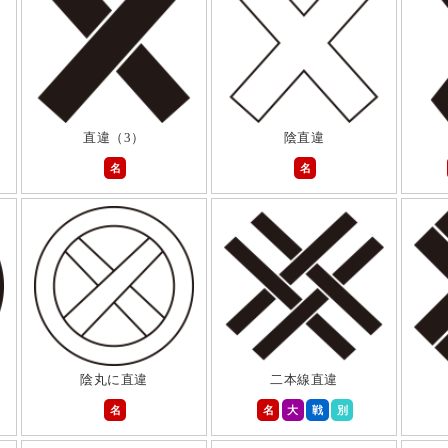
直違（3）
陰直違
名
名
陰丸に直違
二本線直違
名
名
大
戦
別