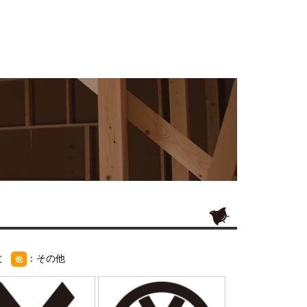
紋
：その他
他