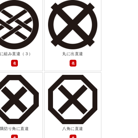
に組み直違（３）
丸に出直違
名
名
隅切り角に直違
八角に直違
名
名