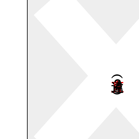
直違（２
）