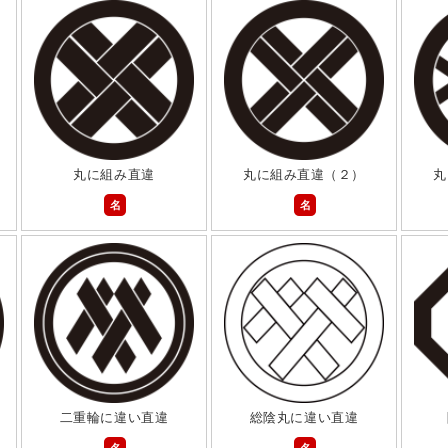
丸に組み直違
丸に組み直違（２）
丸
名
名
二重輪に違い直違
総陰丸に違い直違
名
名