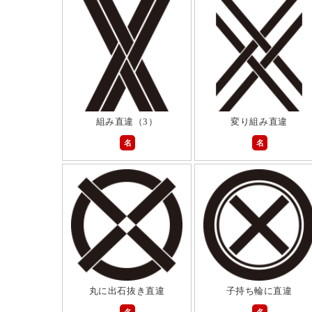
組み直違（3）
変り組み直違
名
名
丸に出石抜き直違
子持ち輪に直違
名
名