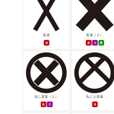
直違
直違（２）
名
名
大
幕
丸に直違（２）
丸に上直違
名
大
名