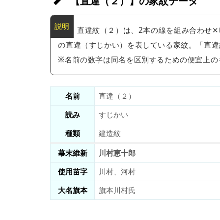
【直違（２）】の家紋データ
直違紋（２）は、2本の線を組み合わせ
の直違（すじかい）を表している家紋。「直違
※名前の数字は同名を区別するための便宜上の
名前
直違（２）
読み
すじかい
種類
建造紋
幕末維新
川村恵十郎
使用苗字
川村、河村
大名旗本
旗本川村氏