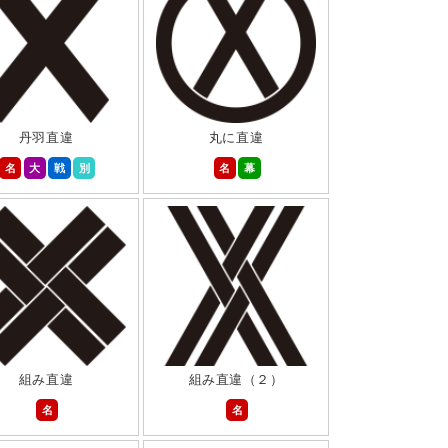
丹羽直違
丸に直違
名
大
戦
別
名
幕
組み直違
組み直違（２）
名
名