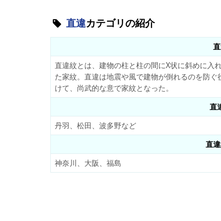
直違
カテゴリの紹介
直
直違紋とは、建物の柱と柱の間にX状に斜めに入
た家紋。直違は地震や風で建物が倒れるのを防ぐ
けて、尚武的な意で家紋となった。
直
丹羽、松田、波多野など
直違
神奈川、大阪、福島