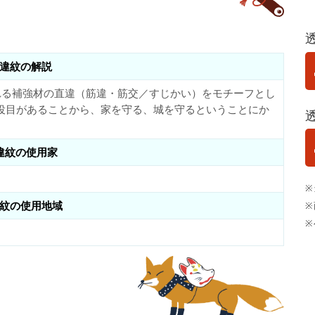
違紋の解説
れる補強材の直違（筋違・筋交／すじかい）をモチーフとし
役目があることから、家を守る、城を守るということにか
違紋の使用家
※
紋の使用地域
※
※