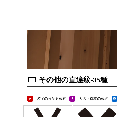
その他の直違紋
-35種
：名字の分かる家紋
：大名・旗本の家紋
名
大
戦