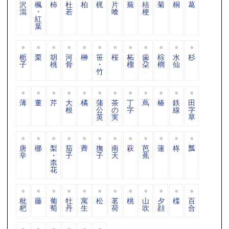
沢
楓
柿
杜
柏
梶
片
蕪
桔
菊
桐
葛
瀉
・
若
喰
梗
紅
葉
栀
栗
胡
河
榊
笹
桜
柘
歯
棕
水
杉
子
桃
骨
・
榴
朶
櫚
仙
竹
薄
董
芹
大
橘
蒲
茶
丁
蔦
椿
鉄
田
根
公
の
字
線
字
英
実
草
唐
梛
梨
茄
薺
撫
南
萩
芭
蓮
柊
瓢
辛
・
子
子
天
蕉
柰
花
枇
藤
葡
牡
寓
松
茗
桃
山
夕
楪
百
杷
萄
丹
生
荷
吹
顔
合