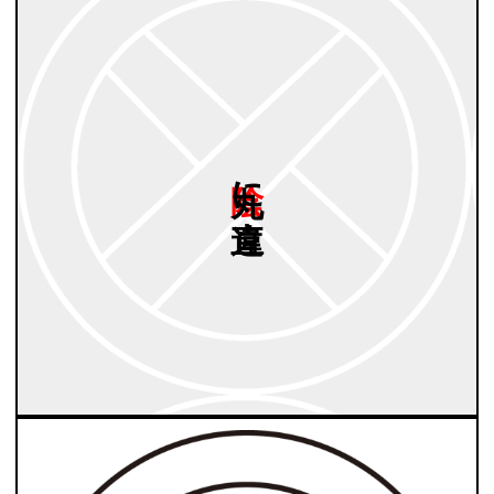
陰丸に
直違