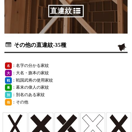
直違紋
その他の直違紋
-35種
：名字の分かる家紋
名
：大名・旗本の家紋
大
：戦国武将の使用家紋
戦
：幕末の偉人の家紋
幕
：別名のある家紋
別
：その他
他