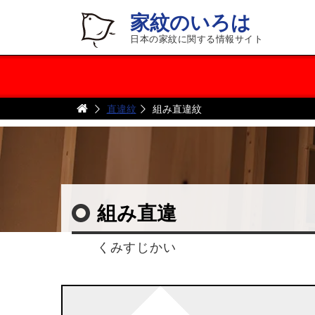
家紋のいろは
日本の家紋に関する情報サイト
直違紋
組み直違紋
組み直違
くみすじかい