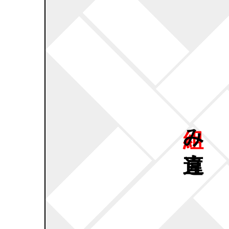
組み
直違