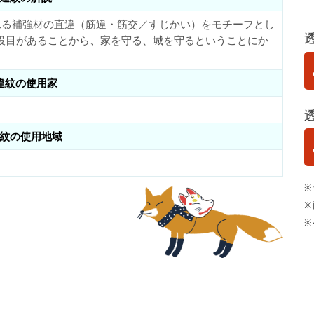
れる補強材の直違（筋違・筋交／すじかい）をモチーフとし
役目があることから、家を守る、城を守るということにか
違紋の使用家
紋の使用地域
※
※
※