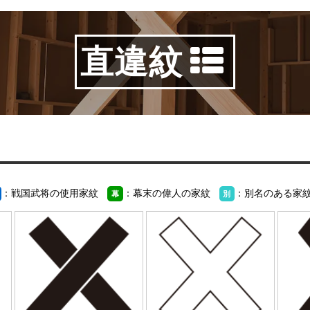
直違紋
：戦国武将の使用家紋
：幕末の偉人の家紋
：別名のある家
幕
別