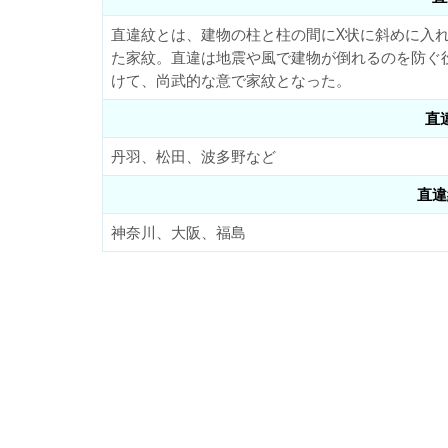
直違紋とは、建物の柱と柱の間にX状に斜めに入
た家紋。直違は地震や風で建物が倒れるのを防ぐ
けて、尚武的な意で家紋となった。
直
丹羽、松田、波多野など
直違
神奈川、大阪、福島