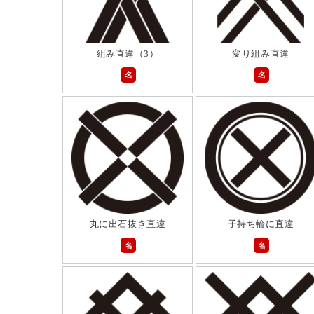
組み直違（3）
変り組み直違
名
名
丸に出石抜き直違
子持ち輪に直違
名
名