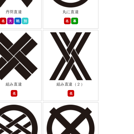
丹羽直違
丸に直違
名
大
戦
別
名
幕
組み直違
組み直違（２）
名
名