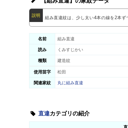
【組み直違】の家紋データ
組み直違紋は、少し太い4本の線を2本
名前
組み直違
読み
くみすじかい
種類
建造紋
使用苗字
松田
関連家紋
丸に組み直違
直違
カテゴリの紹介
直