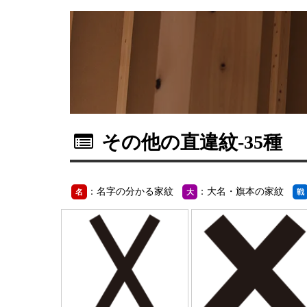
その他の直違紋
-35種
：名字の分かる家紋
：大名・旗本の家紋
名
大
戦