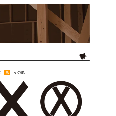
紋
：その他
他