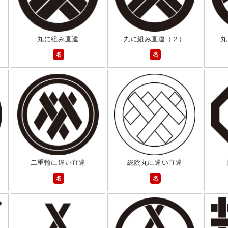
丸に組み直違
丸に組み直違（２）
丸
名
名
二重輪に違い直違
総陰丸に違い直違
名
名