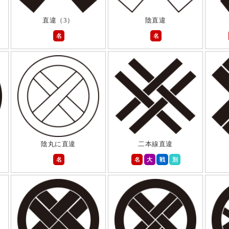
直違（3）
陰直違
名
名
陰丸に直違
二本線直違
名
名
大
戦
別