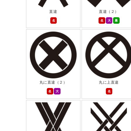
直違
直違（２）
名
名
大
幕
丸に直違（２）
丸に上直違
名
大
名