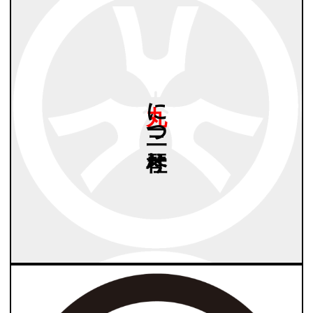
丸に
三つ
琴柱