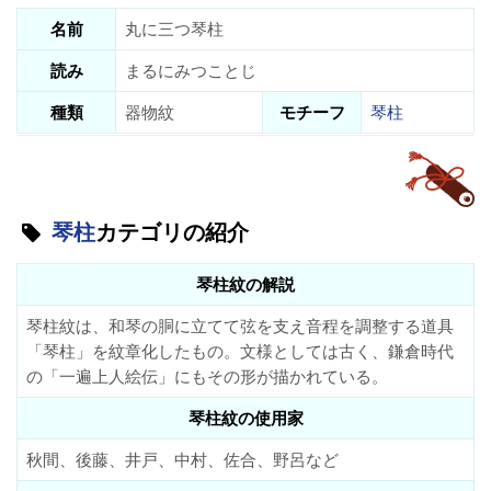
名前
丸に三つ琴柱
読み
まるにみつことじ
種類
器物紋
モチーフ
琴柱
琴柱
カテゴリの紹介
琴柱紋の解説
琴柱紋は、和琴の胴に立てて弦を支え音程を調整する道具
「琴柱」を紋章化したもの。文様としては古く、鎌倉時代
の「一遍上人絵伝」にもその形が描かれている。
琴柱紋の使用家
秋間、後藤、井戸、中村、佐合、野呂など