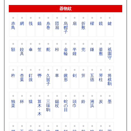
器物紋
赤
網
筏
錨
糸
団
烏
扇
折
櫂
鏡
鍵
鳥
巻
扇
帽
敷
子
額
鉸
傘
笠
舵
桛
金
半
兜
鎌
釜
祇
具
輪
鐘
敷
園
守
杵
杏
釘
轡
久
車
鍬
剣
笄
五
琴
将
葉
抜
留
形
德
柱
棋
子
駒
独
杯
猿
算
三
錫
蛇
頭
鈴
洲
炭
墨
楽
木
味
杖
の
巾
浜
・
駒
目
木