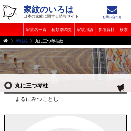
家紋のいろは
日本の家紋に関する情報サイト
お問い合わせ
家紋名一覧
種類別図覧
家紋用語
参考資料
検索
琴柱紋
丸に三つ琴柱紋
丸に三つ琴柱
まるにみつことじ