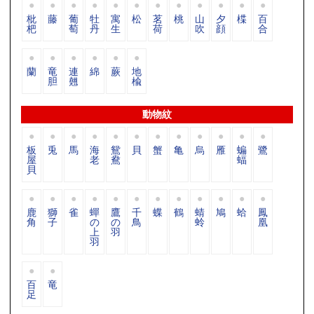
枇
藤
葡
牡
寓
松
茗
桃
山
夕
楪
百
杷
萄
丹
生
荷
吹
顔
合
蘭
竜
連
綿
蕨
地
胆
翹
楡
動物紋
板
兎
馬
海
鴛
貝
蟹
亀
烏
雁
蝙
鷺
屋
老
鴦
蝠
貝
鹿
獅
雀
蟬
鷹
千
蝶
鶴
蜻
鳩
蛤
鳳
角
子
の
の
鳥
蛉
凰
上
羽
羽
百
竜
足