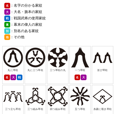
：名字の分かる家紋
名
：大名・旗本の家紋
大
：戦国武将の使用家紋
戦
：幕末の偉人の家紋
幕
：別名のある家紋
別
：その他
他
丸に琴柱
丸に三つ琴柱
三つ琴柱の丸
一つ琴柱
並び琴柱
名
大
戦
名
大
三つ立ち琴柱
三つ組み琴柱
四つ組み琴柱
五つ琴柱
糸菱に覗き琴柱