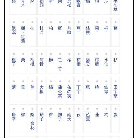
葵
青
麻
朝
葦
粟
虎
銀
稲
梅
苽
車
木
顔
杖
杏
前
草
沢
楓
柿
杜
柏
梶
片
蕪
桔
菊
桐
葛
瀉
・
若
喰
梗
紅
葉
栀
栗
胡
河
榊
笹
桜
柘
歯
棕
水
杉
子
桃
骨
・
榴
朶
櫚
仙
竹
薄
董
芹
大
橘
蒲
茶
丁
蔦
椿
鉄
田
根
公
の
字
線
字
英
実
草
唐
梛
梨
茄
薺
撫
南
萩
芭
蓮
柊
瓢
辛
・
子
子
天
蕉
柰
花