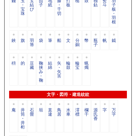
錢
玉
宝
団
地
滕
打
槌
鼓
独
熨
羽
・
結
子
紙
・
板
鈷
斗
子
宝
び
千
板
珠
切
・
羽
根
鋏
旗
羽
袋
筆
船
文
分
幣
瓶
帆
鉞
箒
銅
子
枡
的
豆
鞠
結
矢
輪
輪
蝋
藏
挟
綿
・
鼓
宝
燭
み
矢
・
筈
鞠
文字・図符・建造紋紋
庵
井
石
垣
直
鳥
水
澪
欄
源
字
万
筒
畳
違
居
車
標
干
氏
字
・
香
井
桁