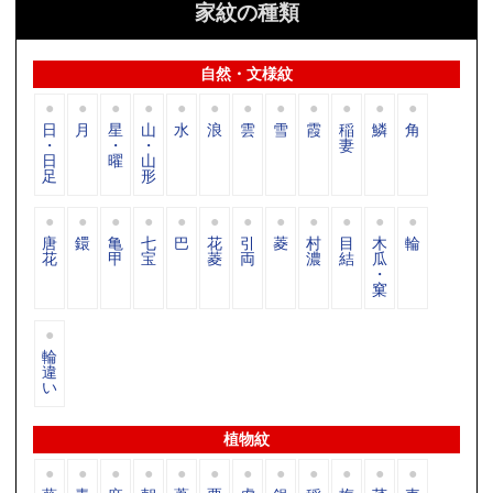
家紋の種類
自然・文様紋
日
月
星
山
水
浪
雲
雪
霞
稲
鱗
角
・
・
・
妻
日
曜
山
足
形
唐
鐶
亀
七
巴
花
引
菱
村
目
木
輪
花
甲
宝
菱
両
濃
結
瓜
・
窠
輪
違
い
植物紋