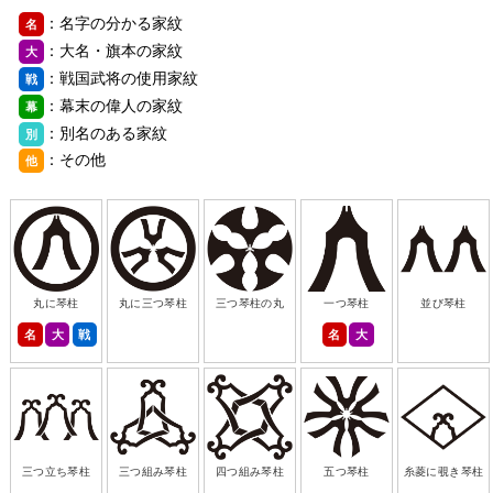
：名字の分かる家紋
名
：大名・旗本の家紋
大
：戦国武将の使用家紋
戦
：幕末の偉人の家紋
幕
：別名のある家紋
別
：その他
他
丸に琴柱
丸に三つ琴柱
三つ琴柱の丸
一つ琴柱
並び琴柱
名
大
戦
名
大
三つ立ち琴柱
三つ組み琴柱
四つ組み琴柱
五つ琴柱
糸菱に覗き琴柱