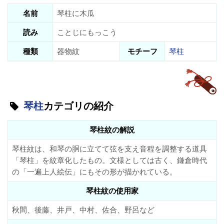
名前
琴柱に木瓜
読み
ことじにもっこう
種類
器物紋
モチーフ
琴柱
琴柱
カテゴリの紹介
琴柱紋の解説
琴柱紋は、和琴の胴に立てて弦を支え音程を調整する道具
「琴柱」を紋章化したもの。文様としては古く、鎌倉時代
の「一遍上人絵伝」にもその形が描かれている。
琴柱紋の使用家
秋間、後藤、井戸、中村、佐合、野呂など