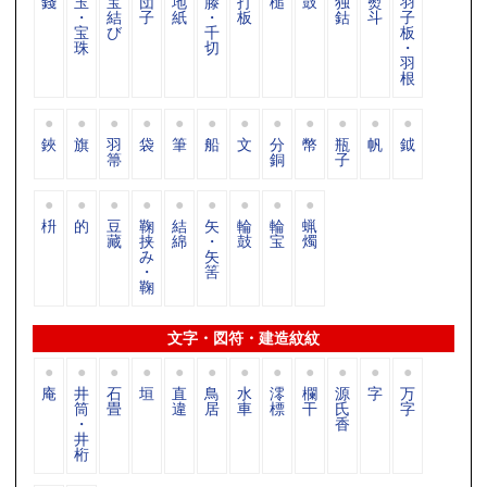
錢
玉
宝
団
地
滕
打
槌
鼓
独
熨
羽
・
結
子
紙
・
板
鈷
斗
子
宝
び
千
板
珠
切
・
羽
根
鋏
旗
羽
袋
筆
船
文
分
幣
瓶
帆
鉞
箒
銅
子
枡
的
豆
鞠
結
矢
輪
輪
蝋
藏
挟
綿
・
鼓
宝
燭
み
矢
・
筈
鞠
文字・図符・建造紋紋
庵
井
石
垣
直
鳥
水
澪
欄
源
字
万
筒
畳
違
居
車
標
干
氏
字
・
香
井
桁