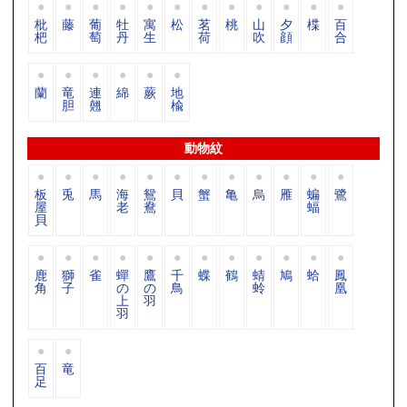
枇
藤
葡
牡
寓
松
茗
桃
山
夕
楪
百
杷
萄
丹
生
荷
吹
顔
合
蘭
竜
連
綿
蕨
地
胆
翹
楡
動物紋
板
兎
馬
海
鴛
貝
蟹
亀
烏
雁
蝙
鷺
屋
老
鴦
蝠
貝
鹿
獅
雀
蟬
鷹
千
蝶
鶴
蜻
鳩
蛤
鳳
角
子
の
の
鳥
蛉
凰
上
羽
羽
百
竜
足