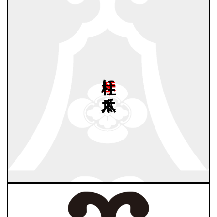
琴柱に
木瓜