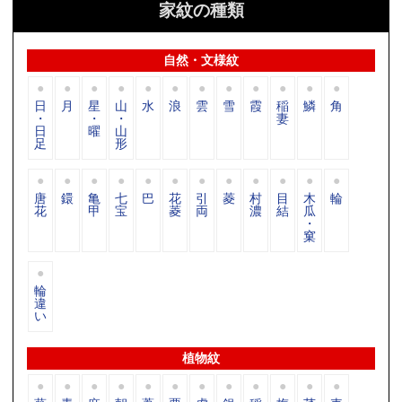
家紋の種類
自然・文様紋
日
月
星
山
水
浪
雲
雪
霞
稲
鱗
角
・
・
・
妻
日
曜
山
足
形
唐
鐶
亀
七
巴
花
引
菱
村
目
木
輪
花
甲
宝
菱
両
濃
結
瓜
・
窠
輪
違
い
植物紋