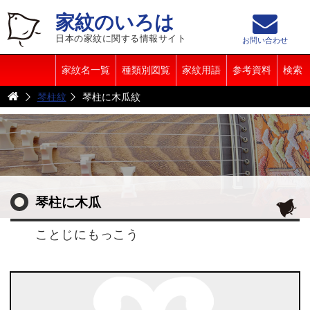
家紋のいろは
日本の家紋に関する情報サイト
お問い合わせ
家紋名一覧
種類別図覧
家紋用語
参考資料
検索
琴柱紋
琴柱に木瓜紋
琴柱に木瓜
ことじにもっこう