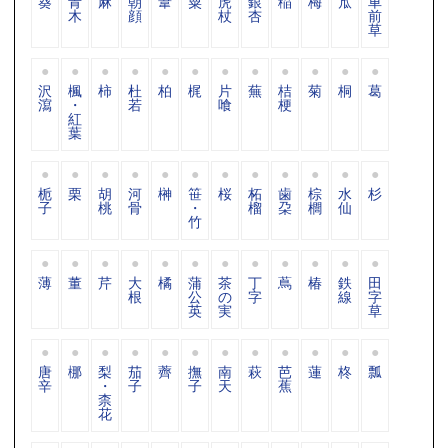
葵
青
麻
朝
葦
粟
虎
銀
稲
梅
苽
車
木
顔
杖
杏
前
草
沢
楓
柿
杜
柏
梶
片
蕪
桔
菊
桐
葛
瀉
・
若
喰
梗
紅
葉
栀
栗
胡
河
榊
笹
桜
柘
歯
棕
水
杉
子
桃
骨
・
榴
朶
櫚
仙
竹
薄
董
芹
大
橘
蒲
茶
丁
蔦
椿
鉄
田
根
公
の
字
線
字
英
実
草
唐
梛
梨
茄
薺
撫
南
萩
芭
蓮
柊
瓢
辛
・
子
子
天
蕉
柰
花