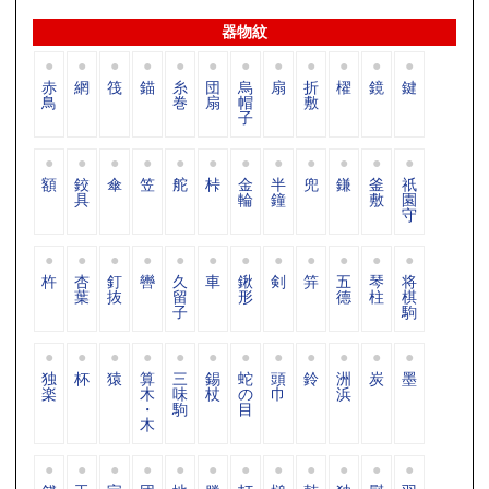
器物紋
赤
網
筏
錨
糸
団
烏
扇
折
櫂
鏡
鍵
鳥
巻
扇
帽
敷
子
額
鉸
傘
笠
舵
桛
金
半
兜
鎌
釜
祇
具
輪
鐘
敷
園
守
杵
杏
釘
轡
久
車
鍬
剣
笄
五
琴
将
葉
抜
留
形
德
柱
棋
子
駒
独
杯
猿
算
三
錫
蛇
頭
鈴
洲
炭
墨
楽
木
味
杖
の
巾
浜
・
駒
目
木