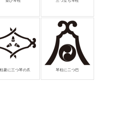
並び琴柱
三つ立ち琴柱
柱菱に三つ琴の爪
琴柱に二つ巴