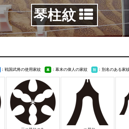
琴柱紋
：戦国武将の使用家紋
：幕末の偉人の家紋
：別名のある家
幕
別