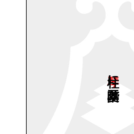
琴柱に
三階菱