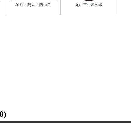
琴柱に隅立て四つ目
丸に三つ琴の爪
8)