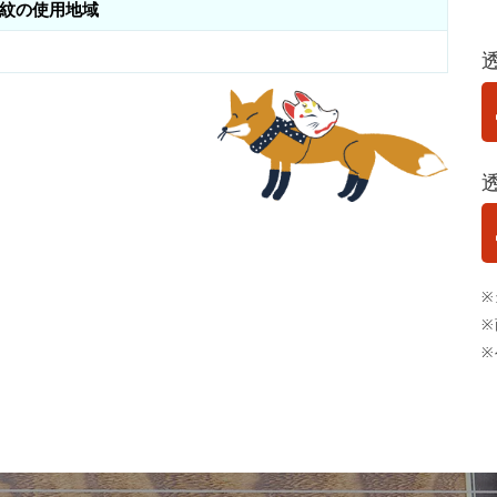
紋の使用地域
※
※
※