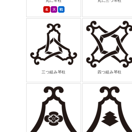
丸に琴柱
丸に三つ琴柱
名
大
戦
三つ組み琴柱
四つ組み琴柱