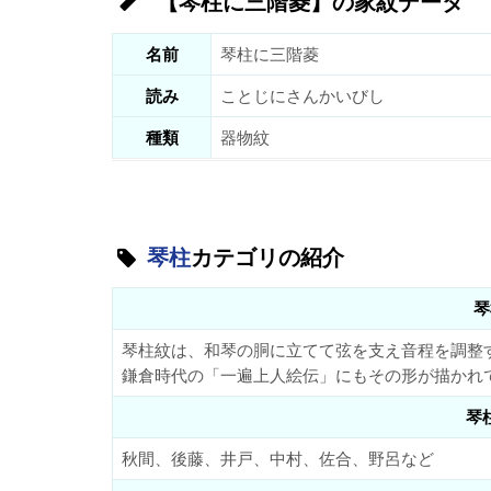
【琴柱に三階菱】の家紋データ
名前
琴柱に三階菱
読み
ことじにさんかいびし
種類
器物紋
琴柱
カテゴリの紹介
琴
琴柱紋は、和琴の胴に立てて弦を支え音程を調整
鎌倉時代の「一遍上人絵伝」にもその形が描かれ
琴
秋間、後藤、井戸、中村、佐合、野呂など