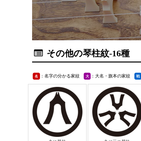
その他の琴柱紋
-16種
：名字の分かる家紋
：大名・旗本の家紋
名
大
戦