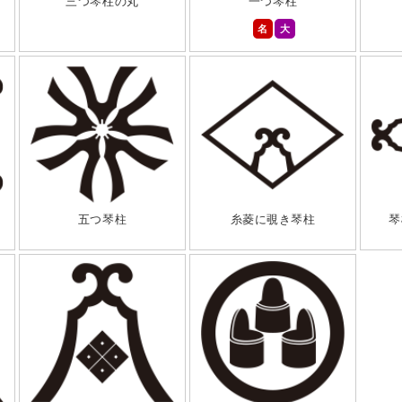
三つ琴柱の丸
一つ琴柱
名
大
五つ琴柱
糸菱に覗き琴柱
琴