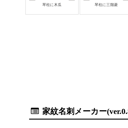
琴柱に木瓜
琴柱に三階菱
家紋名刺メーカー(ver.0.