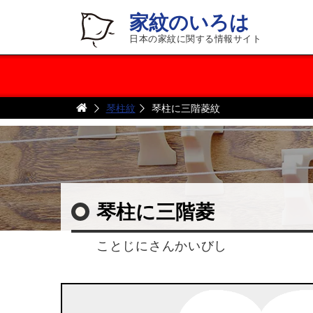
家紋のいろは
日本の家紋に関する情報サイト
琴柱紋
琴柱に三階菱紋
琴柱に三階菱
ことじにさんかいびし