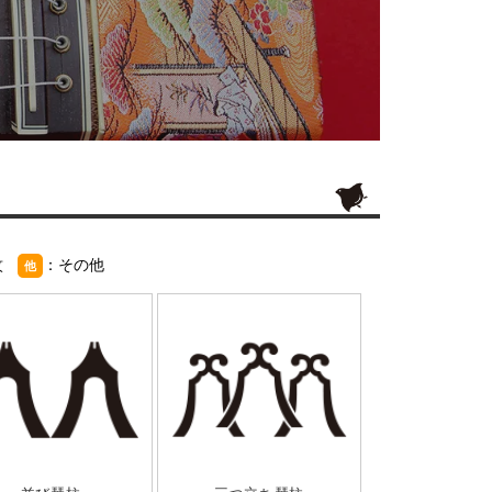
紋
：その他
他