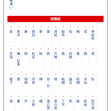
輪
違
い
植物紋
葵
青
麻
朝
葦
粟
虎
銀
稲
梅
苽
車
木
顔
杖
杏
前
草
沢
楓
柿
杜
柏
梶
片
蕪
桔
菊
桐
葛
瀉
・
若
喰
梗
紅
葉
栀
栗
胡
河
榊
笹
桜
柘
歯
棕
水
杉
子
桃
骨
・
榴
朶
櫚
仙
竹
薄
董
芹
大
橘
蒲
茶
丁
蔦
椿
鉄
田
根
公
の
字
線
字
英
実
草