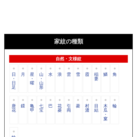
家紋の種類
自然・文様紋
日
月
星
山
水
浪
雲
雪
霞
稲
鱗
角
・
・
・
妻
日
曜
山
足
形
唐
鐶
亀
七
巴
花
引
菱
村
目
木
輪
花
甲
宝
菱
両
濃
結
瓜
・
窠