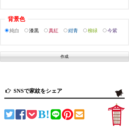
背景色
純白
漆黒
真紅
紺青
柳緑
今紫
SNSで家紋をシェア