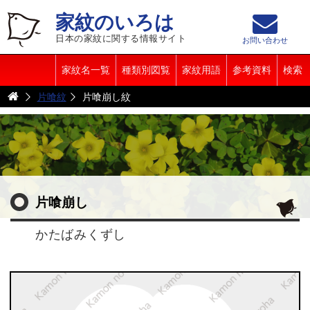
家紋のいろは
日本の家紋に関する情報サイト
お問い合わせ
家紋名一覧
種類別図覧
家紋用語
参考資料
検索
片喰紋
片喰崩し紋
片喰崩し
かたばみくずし