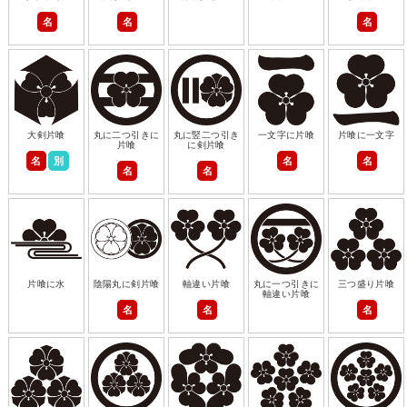
名
名
名
大剣片喰
丸に二つ引きに
丸に竪二つ引き
一文字に片喰
片喰に一文字
片喰
に剣片喰
名
別
名
名
名
名
片喰に水
陰陽丸に剣片喰
軸違い片喰
丸に一つ引きに
三つ盛り片喰
軸違い片喰
名
名
名