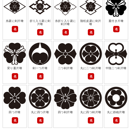
糸菱に剣片喰
折り入り菱に剣
糸折り入り菱に
陰松皮菱に剣片
蔓付き片喰
片喰
剣片喰
喰
名
名
名
名
名
変り蔓片喰
剣一つ片喰
二つ剣片喰
丸に二つ剣片喰
中陰二つ剣片喰
名
名
名
四つ片喰
丸に四つ片喰
四つ剣片喰
丸に四つ剣片喰
丸に鉄砲片喰
名
名
名
名