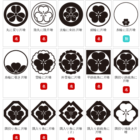
丸に変り片喰
陰丸に陰片喰
太輪に剣出片喰
細輪に片喰
糸輪に豆片喰
名
名
名
別
糸輪に覗き片喰
雪輪に片喰
外雪輪に片喰
平鉄砲角に片喰
隅切り鉄砲角に
片喰
名
名
名
名
隅切り角に片喰
隅入り角に片喰
隅入り角に片喰
隅入り鉄砲角に
隅切り地抜き片
（２）
片喰
喰
名
名