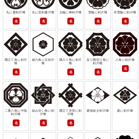
丸に蔓剣片喰
丸に花剣蔓片喰
太輪に棒剣片喰
雪輪に剣片喰
外雪輪に剣片喰
名
名
名
名
名
隅立て角に剣片
細六角に豆剣片
隅入り角に剣片
反り隅切り角に
八角に剣片喰
喰
喰
喰
剣片喰
名
名
名
名
二重八角に中陰
組み合い角に剣
隅立て井筒に剣
菱地抜き剣片喰
菱に剣片喰
剣片喰
片喰
片喰
名
名
名