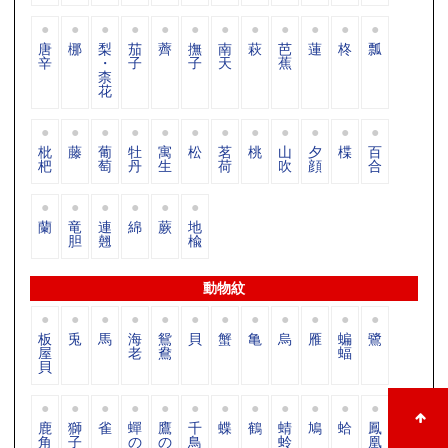
唐
梛
梨
茄
薺
撫
南
萩
芭
蓮
柊
瓢
辛
・
子
子
天
蕉
柰
花
枇
藤
葡
牡
寓
松
茗
桃
山
夕
楪
百
杷
萄
丹
生
荷
吹
顔
合
蘭
竜
連
綿
蕨
地
胆
翹
楡
動物紋
板
兎
馬
海
鴛
貝
蟹
亀
烏
雁
蝙
鷺
屋
老
鴦
蝠
貝
鹿
獅
雀
蟬
鷹
千
蝶
鶴
蜻
鳩
蛤
鳳
角
子
の
の
鳥
蛉
凰