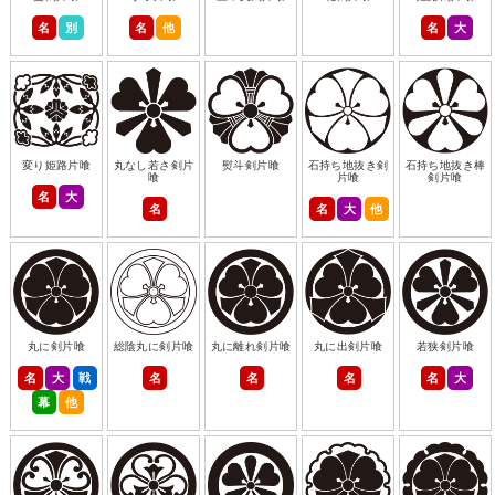
名
別
名
他
名
大
変り姫路片喰
丸なし若さ剣片
熨斗剣片喰
石持ち地抜き剣
石持ち地抜き棒
喰
片喰
剣片喰
名
大
名
名
大
他
丸に剣片喰
総陰丸に剣片喰
丸に離れ剣片喰
丸に出剣片喰
若狭剣片喰
名
大
戦
名
名
名
名
大
幕
他