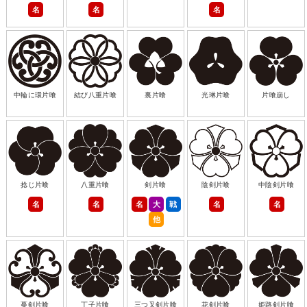
名
名
名
中輪に環片喰
結び八重片喰
裏片喰
光琳片喰
片喰崩し
捻じ片喰
八重片喰
剣片喰
陰剣片喰
中陰剣片喰
名
名
名
大
戦
名
名
他
蔓剣片喰
丁子片喰
三つ叉剣片喰
花剣片喰
姫路剣片喰