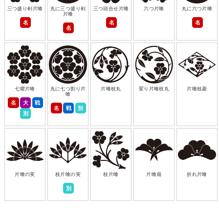
三つ盛り剣片喰
丸に三つ盛り剣
三つ頭合せ片喰
六つ片喰
丸に六つ片喰
片喰
名
名
名
名
七曜片喰
丸に七つ割り片
片喰枝丸
変り片喰枝丸
片喰枝菱
喰
名
大
戦
名
戦
別
別
片喰の実
枝片喰の実
枝片喰
片喰扇
折れ片喰
別