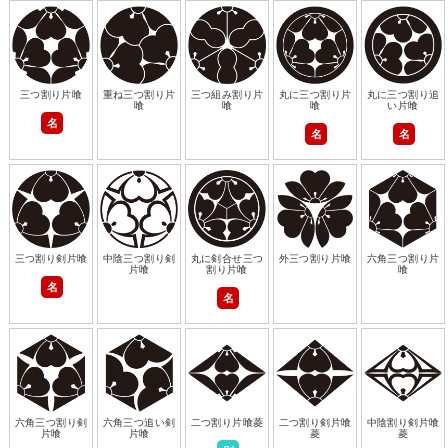
三つ割り片喰
重ね三つ割り片
三つ組み割り片
丸に三つ割り片
丸に三つ割り追
喰
喰
喰
い片喰
名
名
名
三つ割り剣片喰
中陰三つ割り剣
丸に剣合せ三つ
外三つ割り片喰
六角三つ割り片
片喰
割り片喰
喰
名
名
六角三つ割り剣
六角三つ追い剣
二つ割り片喰菱
二つ割り剣片喰
中陰割り剣片喰
片喰
片喰
菱
菱