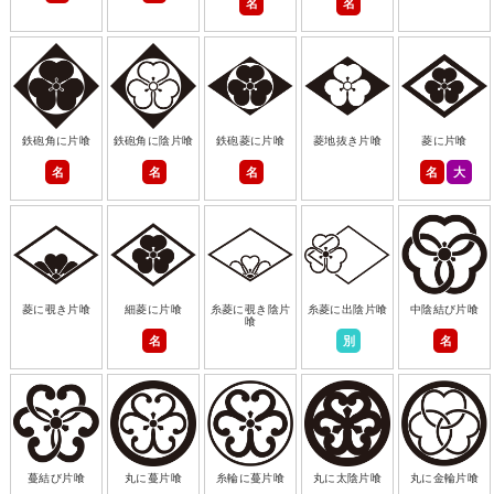
名
名
鉄砲角に片喰
鉄砲角に陰片喰
鉄砲菱に片喰
菱地抜き片喰
菱に片喰
名
名
名
名
大
菱に覗き片喰
細菱に片喰
糸菱に覗き陰片
糸菱に出陰片喰
中陰結び片喰
喰
名
別
名
蔓結び片喰
丸に蔓片喰
糸輪に蔓片喰
丸に太陰片喰
丸に金輪片喰