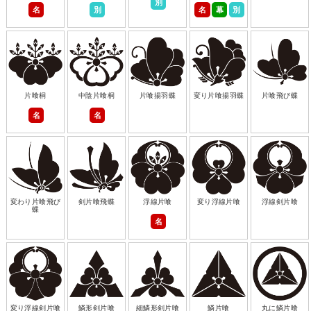
別
名
別
名
幕
別
片喰桐
中陰片喰桐
片喰揚羽蝶
変り片喰揚羽蝶
片喰飛び蝶
名
名
変わり片喰飛び
剣片喰飛蝶
浮線片喰
変り浮線片喰
浮線剣片喰
蝶
名
変り浮線剣片喰
鱗形剣片喰
細鱗形剣片喰
鱗片喰
丸に鱗片喰