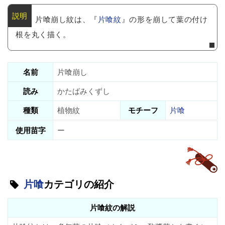
片喰崩し紋は、『
片喰紋
』の形を崩して葉の付け
根を丸く描く。
名前
片喰崩し
読み
かたばみくずし
種類
植物紋
モチーフ
片喰
使用苗字
ー
片喰
カテゴリの紹介
片喰紋の解説