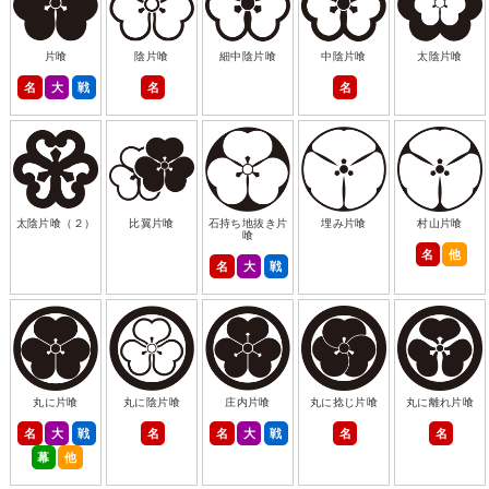
片喰
陰片喰
細中陰片喰
中陰片喰
太陰片喰
名
大
戦
名
名
太陰片喰（２）
比翼片喰
石持ち地抜き片
埋み片喰
村山片喰
喰
名
他
名
大
戦
丸に片喰
丸に陰片喰
庄内片喰
丸に捻じ片喰
丸に離れ片喰
名
大
戦
名
名
大
戦
名
名
幕
他