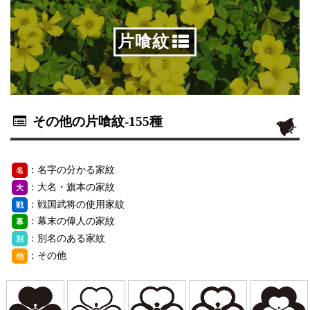
片喰紋
その他の片喰紋
-155種
：名字の分かる家紋
名
：大名・旗本の家紋
大
：戦国武将の使用家紋
戦
：幕末の偉人の家紋
幕
：別名のある家紋
別
：その他
他