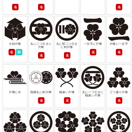
名
名
名
大剣片喰
丸に二つ引きに
丸に竪二つ引き
一文字に片喰
片喰に一文字
片喰
に剣片喰
名
別
名
名
名
名
片喰に水
陰陽丸に剣片喰
軸違い片喰
丸に一つ引きに
三つ盛り片喰
軸違い片喰
名
名
名