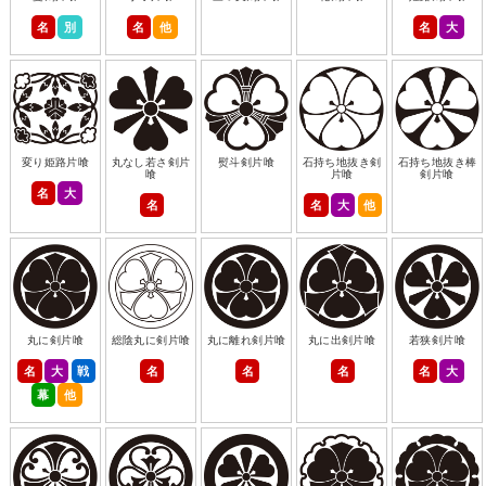
名
別
名
他
名
大
変り姫路片喰
丸なし若さ剣片
熨斗剣片喰
石持ち地抜き剣
石持ち地抜き棒
喰
片喰
剣片喰
名
大
名
名
大
他
丸に剣片喰
総陰丸に剣片喰
丸に離れ剣片喰
丸に出剣片喰
若狭剣片喰
名
大
戦
名
名
名
名
大
幕
他