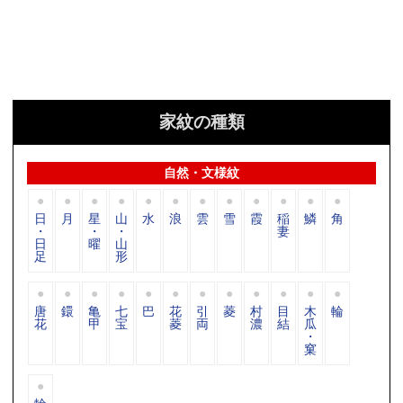
家紋の種類
自然・文様紋
日
月
星
山
水
浪
雲
雪
霞
稲
鱗
角
・
・
・
妻
日
曜
山
足
形
唐
鐶
亀
七
巴
花
引
菱
村
目
木
輪
花
甲
宝
菱
両
濃
結
瓜
・
窠