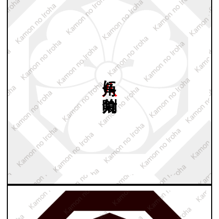
八角に
剣片喰