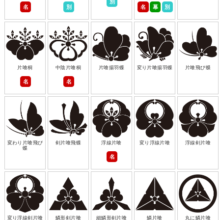
別
名
別
名
幕
別
片喰桐
中陰片喰桐
片喰揚羽蝶
変り片喰揚羽蝶
片喰飛び蝶
名
名
変わり片喰飛び
剣片喰飛蝶
浮線片喰
変り浮線片喰
浮線剣片喰
蝶
名
変り浮線剣片喰
鱗形剣片喰
細鱗形剣片喰
鱗片喰
丸に鱗片喰