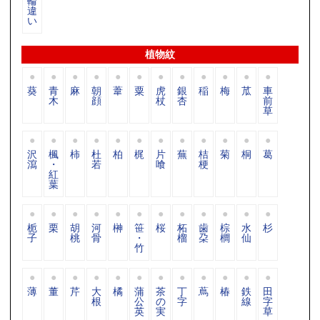
輪
違
い
植物紋
葵
青
麻
朝
葦
粟
虎
銀
稲
梅
苽
車
木
顔
杖
杏
前
草
沢
楓
柿
杜
柏
梶
片
蕪
桔
菊
桐
葛
瀉
・
若
喰
梗
紅
葉
栀
栗
胡
河
榊
笹
桜
柘
歯
棕
水
杉
子
桃
骨
・
榴
朶
櫚
仙
竹
薄
董
芹
大
橘
蒲
茶
丁
蔦
椿
鉄
田
根
公
の
字
線
字
英
実
草