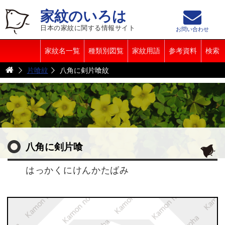
家紋のいろは
日本の家紋に関する情報サイト
お問い合わせ
家紋名一覧
種類別図覧
家紋用語
参考資料
検索
片喰紋
八角に剣片喰紋
八角に剣片喰
はっかくにけんかたばみ