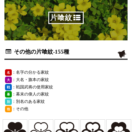
片喰紋
その他の片喰紋
-155種
：名字の分かる家紋
名
：大名・旗本の家紋
大
：戦国武将の使用家紋
戦
：幕末の偉人の家紋
幕
：別名のある家紋
別
：その他
他