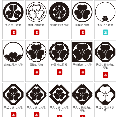
丸に変り片喰
陰丸に陰片喰
太輪に剣出片喰
細輪に片喰
糸輪に豆片喰
名
名
名
別
糸輪に覗き片喰
雪輪に片喰
外雪輪に片喰
平鉄砲角に片喰
隅切り鉄砲角に
片喰
名
名
名
名
隅切り角に片喰
隅入り角に片喰
隅入り角に片喰
隅入り鉄砲角に
隅切り地抜き片
（２）
片喰
喰
名
名