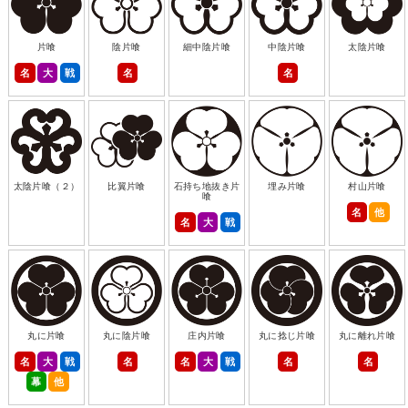
片喰
陰片喰
細中陰片喰
中陰片喰
太陰片喰
名
大
戦
名
名
太陰片喰（２）
比翼片喰
石持ち地抜き片
埋み片喰
村山片喰
喰
名
他
名
大
戦
丸に片喰
丸に陰片喰
庄内片喰
丸に捻じ片喰
丸に離れ片喰
名
大
戦
名
名
大
戦
名
名
幕
他