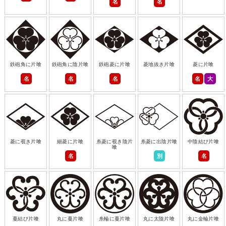
名
名
鉄砲角に片喰
鉄砲角に陰片喰
鉄砲菱に片喰
菱地抜き片喰
菱に片喰
名
名
名
名
大
菱に覗き片喰
細菱に片喰
糸菱に覗き陰片
糸菱に出陰片喰
中陰結び片喰
喰
名
別
名
蔓結び片喰
丸に蔓片喰
糸輪に蔓片喰
丸に太陰片喰
丸に金輪片喰