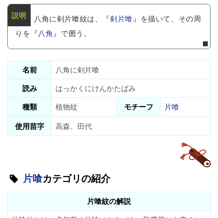
八角に剣片喰紋は、『
剣片喰
』を描いて、その周
りを『
八角
』で囲う。
名前
八角に剣片喰
読み
はっかくにけんかたばみ
種類
植物紋
モチーフ
片喰
使用苗字
高森、田代
片喰
カテゴリの紹介
片喰紋の解説