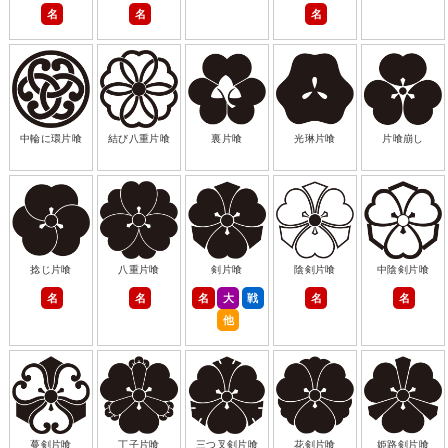
名
名
名
中輪に環片喰
結び八重片喰
裏片喰
光琳片喰
片喰崩し
捻じ片喰
八重片喰
剣片喰
陰剣片喰
中陰剣片喰
名
名
名
大
戦
名
名
他
蔓剣片喰
丁子片喰
三つ叉剣片喰
花剣片喰
姫路剣片喰