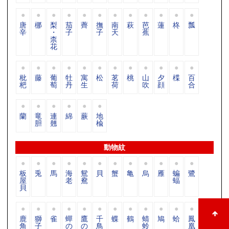
唐
梛
梨
茄
薺
撫
南
萩
芭
蓮
柊
瓢
辛
・
子
子
天
蕉
柰
花
枇
藤
葡
牡
寓
松
茗
桃
山
夕
楪
百
杷
萄
丹
生
荷
吹
顔
合
蘭
竜
連
綿
蕨
地
胆
翹
楡
動物紋
板
兎
馬
海
鴛
貝
蟹
亀
烏
雁
蝙
鷺
屋
老
鴦
蝠
貝
鹿
獅
雀
蟬
鷹
千
蝶
鶴
蜻
鳩
蛤
鳳
角
子
の
の
鳥
蛉
凰