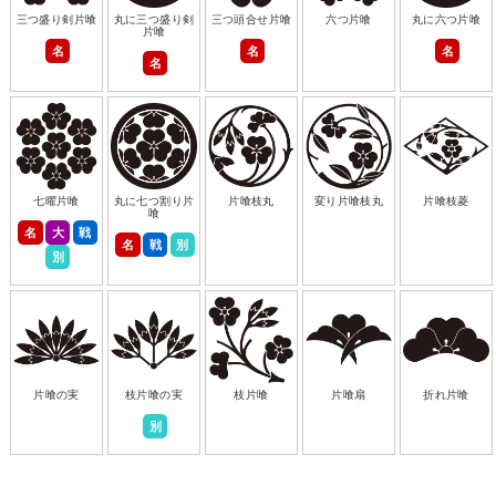
三つ盛り剣片喰
丸に三つ盛り剣
三つ頭合せ片喰
六つ片喰
丸に六つ片喰
片喰
名
名
名
名
七曜片喰
丸に七つ割り片
片喰枝丸
変り片喰枝丸
片喰枝菱
喰
名
大
戦
名
戦
別
別
片喰の実
枝片喰の実
枝片喰
片喰扇
折れ片喰
別