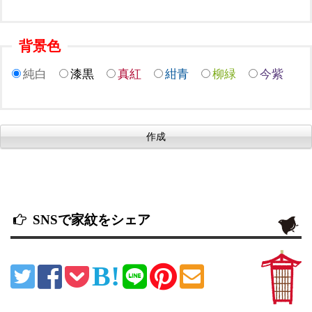
背景色
純白
漆黒
真紅
紺青
柳緑
今紫
SNSで家紋をシェア