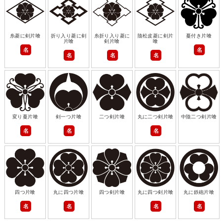
糸菱に剣片喰
折り入り菱に剣
糸折り入り菱に
陰松皮菱に剣片
蔓付き片喰
片喰
剣片喰
喰
名
名
名
名
名
変り蔓片喰
剣一つ片喰
二つ剣片喰
丸に二つ剣片喰
中陰二つ剣片喰
名
名
名
四つ片喰
丸に四つ片喰
四つ剣片喰
丸に四つ剣片喰
丸に鉄砲片喰
名
名
名
名