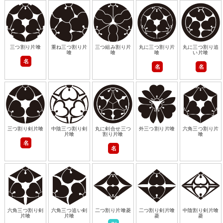
三つ割り片喰
重ね三つ割り片
三つ組み割り片
丸に三つ割り片
丸に三つ割り追
喰
喰
喰
い片喰
名
名
名
三つ割り剣片喰
中陰三つ割り剣
丸に剣合せ三つ
外三つ割り片喰
六角三つ割り片
片喰
割り片喰
喰
名
名
六角三つ割り剣
六角三つ追い剣
二つ割り片喰菱
二つ割り剣片喰
中陰割り剣片喰
片喰
片喰
菱
菱