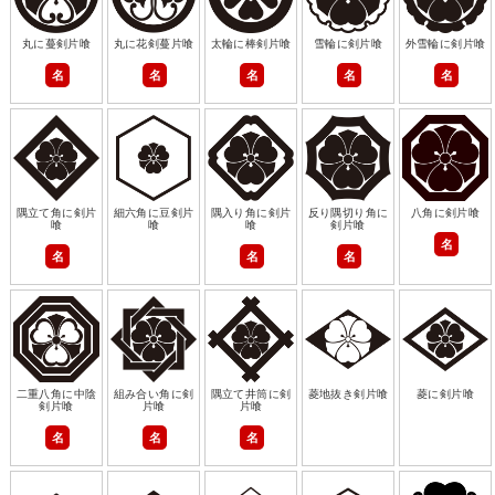
丸に蔓剣片喰
丸に花剣蔓片喰
太輪に棒剣片喰
雪輪に剣片喰
外雪輪に剣片喰
名
名
名
名
名
隅立て角に剣片
細六角に豆剣片
隅入り角に剣片
反り隅切り角に
八角に剣片喰
喰
喰
喰
剣片喰
名
名
名
名
二重八角に中陰
組み合い角に剣
隅立て井筒に剣
菱地抜き剣片喰
菱に剣片喰
剣片喰
片喰
片喰
名
名
名