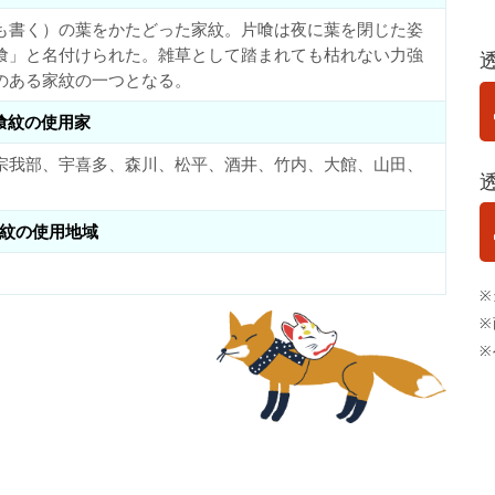
も書く）の葉をかたどった家紋。片喰は夜に葉を閉じた姿
喰」と名付けられた。雑草として踏まれても枯れない力強
のある家紋の一つとなる。
喰紋の使用家
宗我部、宇喜多、森川、松平、酒井、竹内、大館、山田、
紋の使用地域
※
※
※