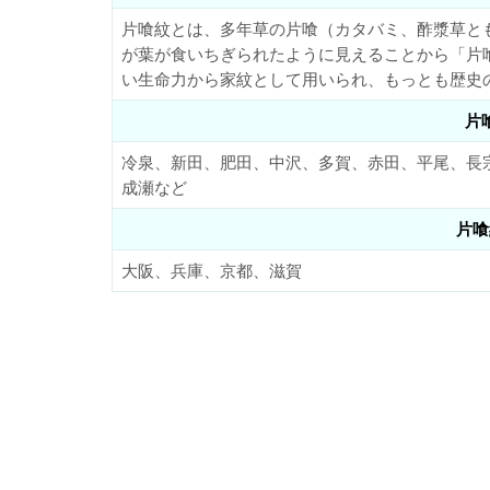
片喰紋とは、多年草の片喰（カタバミ、酢漿草と
が葉が食いちぎられたように見えることから「片
い生命力から家紋として用いられ、もっとも歴史
片
冷泉、新田、肥田、中沢、多賀、赤田、平尾、長
成瀬など
片喰
大阪、兵庫、京都、滋賀