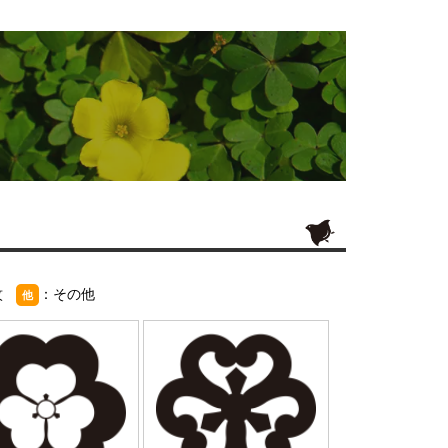
紋
：その他
他