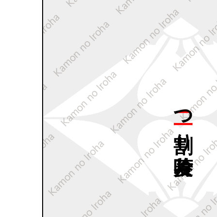
二つ
割り
片喰菱