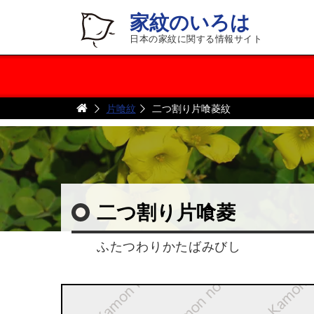
家紋のいろは
日本の家紋に関する情報サイト
片喰紋
二つ割り片喰菱紋
二つ割り片喰菱
ふたつわりかたばみびし