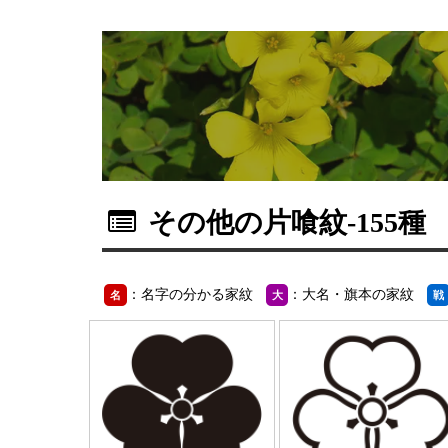
その他の片喰紋
-155種
：名字の分かる家紋
：大名・旗本の家紋
名
大
戦