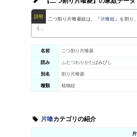
【二つ割り片喰菱】の家紋データ
二つ割り片喰菱紋は、『
片喰紋
』を割り
く。
名前
二つ割り片喰菱
読み
ふたつわりかたばみびし
別名
割り片喰菱
種類
植物紋
片喰
カテゴリの紹介
片