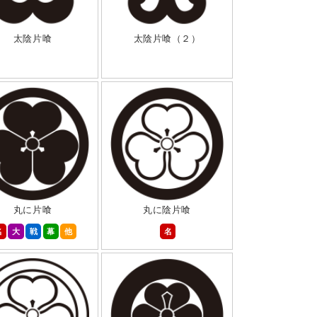
太陰片喰
太陰片喰（２）
丸に片喰
丸に陰片喰
名
大
戦
幕
他
名