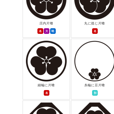
庄内片喰
丸に捻じ片喰
名
大
戦
名
細輪に片喰
糸輪に豆片喰
名
別