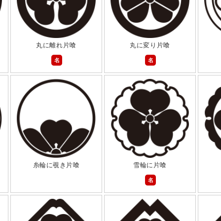
丸に離れ片喰
丸に変り片喰
名
名
糸輪に覗き片喰
雪輪に片喰
名