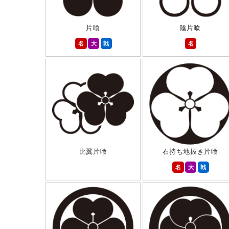
片喰
陰片喰
名
大
戦
名
比翼片喰
石持ち地抜き片喰
名
大
戦