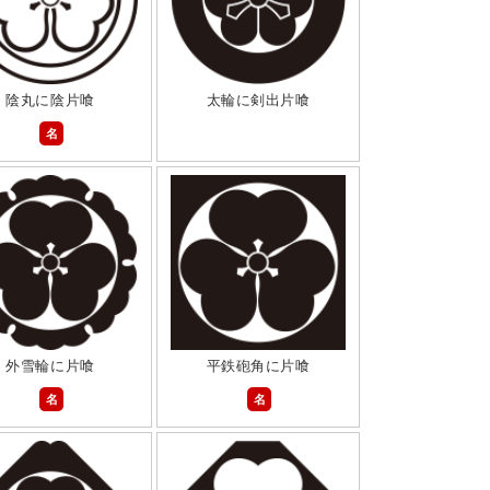
陰丸に陰片喰
太輪に剣出片喰
名
外雪輪に片喰
平鉄砲角に片喰
名
名