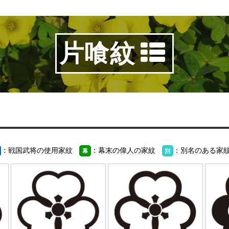
片喰紋
：戦国武将の使用家紋
：幕末の偉人の家紋
：別名のある家
幕
別