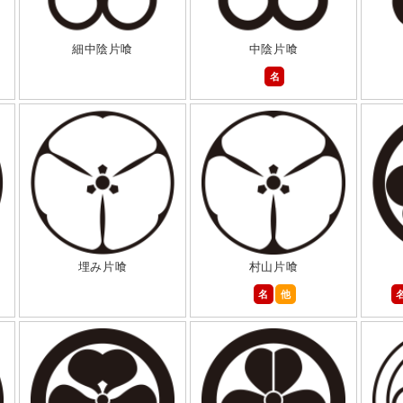
細中陰片喰
中陰片喰
名
埋み片喰
村山片喰
名
他