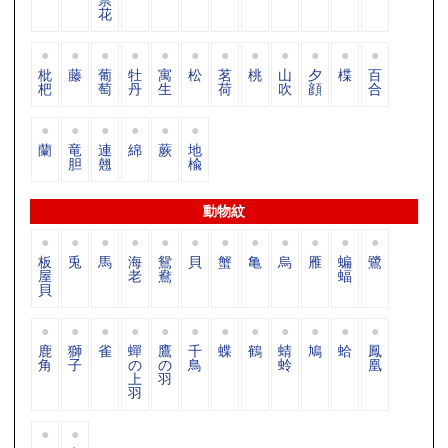
花
枇
藤
葡
牡
寓
松
茗
桃
山
夕
楪
百
杷
萄
丹
生
荷
吹
顔
合
蘭
竜
連
綿
蕨
地
胆
翹
楡
動物紋
板
兎
馬
海
鴛
貝
蟹
亀
烏
雁
蝙
鷺
屋
老
鴦
蝠
貝
鹿
獅
雀
蟬
鷹
千
蝶
鶴
蜻
鳩
蛤
鳳
角
子
の
の
鳥
蛉
凰
上
羽
羽