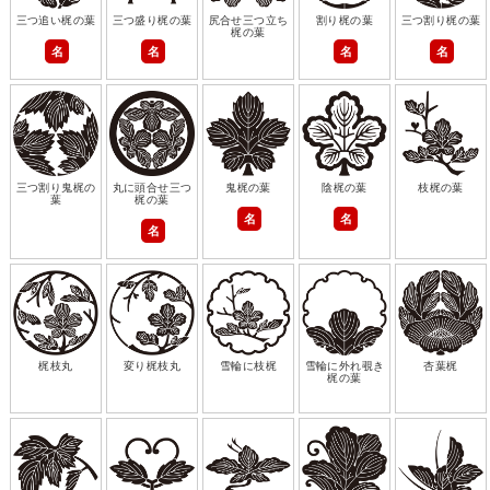
三つ追い梶の葉
三つ盛り梶の葉
尻合せ三つ立ち
割り梶の葉
三つ割り梶の葉
梶の葉
名
名
名
名
三つ割り鬼梶の
丸に頭合せ三つ
鬼梶の葉
陰梶の葉
枝梶の葉
葉
梶の葉
名
名
名
梶枝丸
変り梶枝丸
雪輪に枝梶
雪輪に外れ覗き
杏葉梶
梶の葉