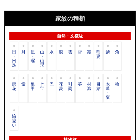
家紋の種類
自然・文様紋
日
月
星
山
水
浪
雲
雪
霞
稲
鱗
角
・
・
・
妻
日
曜
山
足
形
唐
鐶
亀
七
巴
花
引
菱
村
目
木
輪
花
甲
宝
菱
両
濃
結
瓜
・
窠
輪
違
い
植物紋