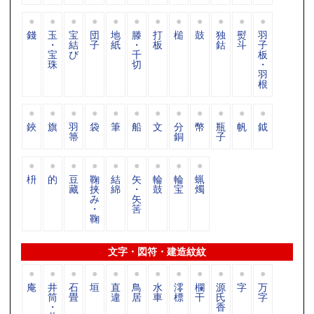
錢
玉
宝
団
地
滕
打
槌
鼓
独
熨
羽
・
結
子
紙
・
板
鈷
斗
子
宝
び
千
板
珠
切
・
羽
根
鋏
旗
羽
袋
筆
船
文
分
幣
瓶
帆
鉞
箒
銅
子
枡
的
豆
鞠
結
矢
輪
輪
蝋
藏
挟
綿
・
鼓
宝
燭
み
矢
・
筈
鞠
文字・図符・建造紋紋
庵
井
石
垣
直
鳥
水
澪
欄
源
字
万
筒
畳
違
居
車
標
干
氏
字
・
香