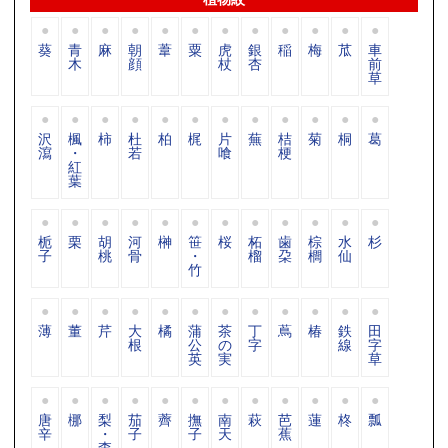
葵
青
麻
朝
葦
粟
虎
銀
稲
梅
苽
車
木
顔
杖
杏
前
草
沢
楓
柿
杜
柏
梶
片
蕪
桔
菊
桐
葛
瀉
・
若
喰
梗
紅
葉
栀
栗
胡
河
榊
笹
桜
柘
歯
棕
水
杉
子
桃
骨
・
榴
朶
櫚
仙
竹
薄
董
芹
大
橘
蒲
茶
丁
蔦
椿
鉄
田
根
公
の
字
線
字
英
実
草
唐
梛
梨
茄
薺
撫
南
萩
芭
蓮
柊
瓢
辛
・
子
子
天
蕉
柰