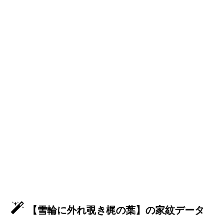
【雪輪に外れ覗き梶の葉】の家紋データ