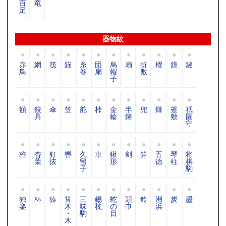
百
竜
足
器物紋
赤
網
筏
錨
糸
団
烏
扇
折
櫂
鏡
鍵
鳥
巻
扇
帽
敷
子
額
鉸
傘
笠
舵
桛
金
半
兜
鎌
釜
祇
具
輪
鐘
敷
園
守
杵
杏
釘
轡
久
車
鍬
剣
笄
五
琴
将
葉
抜
留
形
德
柱
棋
子
駒
独
杯
猿
算
三
錫
蛇
頭
鈴
洲
炭
墨
楽
木
味
杖
の
巾
浜
・
駒
目
木