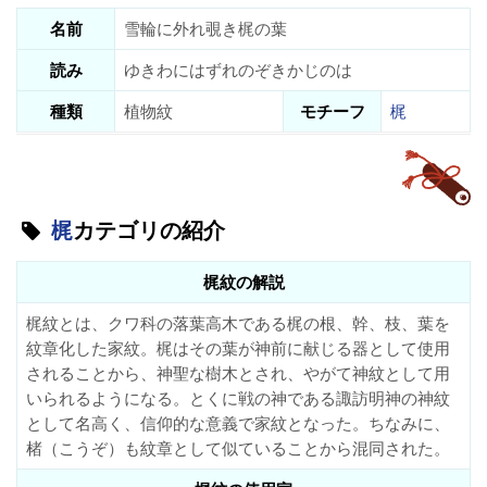
名前
雪輪に外れ覗き梶の葉
読み
ゆきわにはずれのぞきかじのは
種類
植物紋
モチーフ
梶
梶
カテゴリの紹介
梶紋の解説
梶紋とは、クワ科の落葉高木である梶の根、幹、枝、葉を
紋章化した家紋。梶はその葉が神前に献じる器として使用
されることから、神聖な樹木とされ、やがて神紋として用
いられるようになる。とくに戦の神である諏訪明神の神紋
として名高く、信仰的な意義で家紋となった。ちなみに、
楮（こうぞ）も紋章として似ていることから混同された。