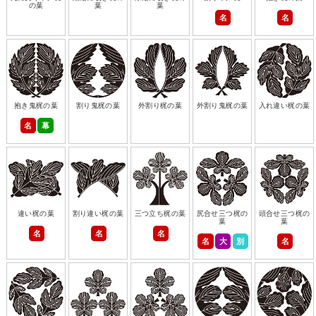
の葉
葉
葉
名
名
抱き鬼梶の葉
割り鬼梶の葉
外割り梶の葉
外割り鬼梶の葉
入れ違い梶の葉
名
幕
違い梶の葉
割り違い梶の葉
三つ立ち梶の葉
尻合せ三つ梶の
頭合せ三つ梶の
葉
葉
名
名
名
名
大
別
名