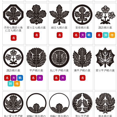
子持ち隅切り角
変り立ち梶の葉
細立ち梶の葉
安倍梶の葉
諏訪梶の葉
に立ち梶の葉
名
名
名
大
戦
名
別
他
名
諏訪梶の葉
平戸梶の葉
丸に平戸梶の葉
痩平戸梶の葉
変り平戸梶の葉
名
大
戦
名
大
名
大
名
別
他
丸に変り平戸梶
細輪に覗き梶の
糸輪に覗き梶の
割り平戸梶
抱き梶の葉