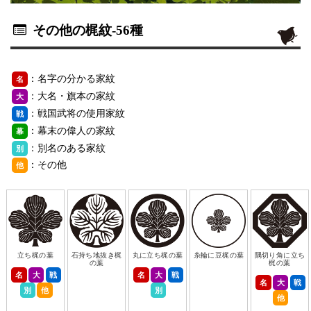
その他の梶紋
-56種
：名字の分かる家紋
名
：大名・旗本の家紋
大
：戦国武将の使用家紋
戦
：幕末の偉人の家紋
幕
：別名のある家紋
別
：その他
他
立ち梶の葉
石持ち地抜き梶
丸に立ち梶の葉
糸輪に豆梶の葉
隅切り角に立ち
の葉
梶の葉
名
大
戦
名
大
戦
名
大
戦
別
他
別
他