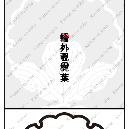
雪輪に
外れ
覗き
梶の
葉