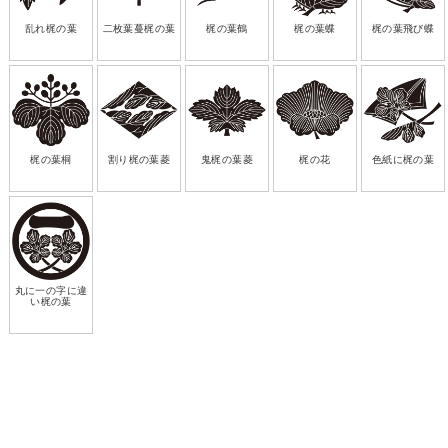
乱れ梶の葉
二枚葉蔓梶の葉
梶の葉鶴
梶の葉蝶
梶の葉飛び蝶
梶の葉桐
割り梶の葉菱
鬼梶の葉菱
梶の花
色紙に梶の葉
丸に一の字に違
い梶の葉