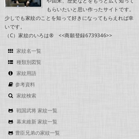
や由来、歴史などをもっと広く知って
もらいたいと思い作ったサイトです。
少しでも家紋のことを知って好きになってもらえれば幸
いです。
（C）家紋のいろは® <<商願登録6739346>>
家紋名一覧
種類別図覧
家紋用語
参考資料
家紋検索
戦国武将 家紋一覧
幕末維新 家紋一覧
豊臣兄弟の家紋一覧