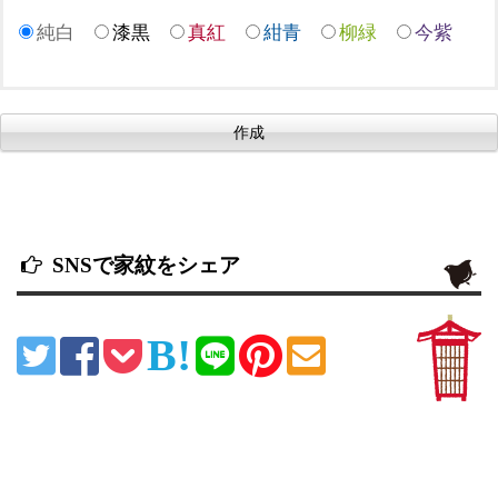
純白
漆黒
真紅
紺青
柳緑
今紫
SNSで家紋をシェア