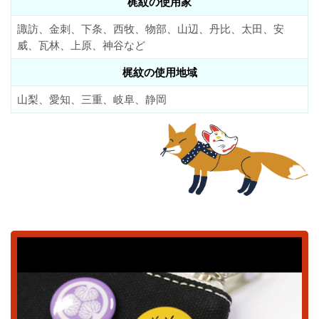
梶紋の使用家
諏訪、金刺、下条、西牧、物部、山辺、丹比、太田、安
威、瓦林、上原、神谷など
梶紋の使用地域
山梨、愛知、三重、岐阜、静岡