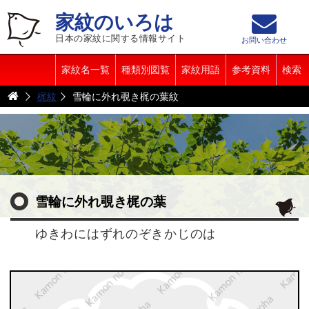
家紋のいろは
日本の家紋に関する情報サイト
お問い合わせ
家紋名一覧
種類別図覧
家紋用語
参考資料
検索
梶紋
雪輪に外れ覗き梶の葉紋
雪輪に外れ覗き梶の葉
ゆきわにはずれのぞきかじのは