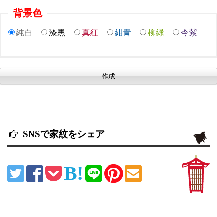
背景色
純白
漆黒
真紅
紺青
柳緑
今紫
SNSで家紋をシェア