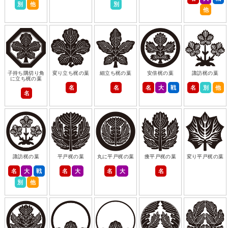
別
他
別
他
子持ち隅切り角
変り立ち梶の葉
細立ち梶の葉
安倍梶の葉
諏訪梶の葉
に立ち梶の葉
名
名
名
大
戦
名
別
他
名
諏訪梶の葉
平戸梶の葉
丸に平戸梶の葉
痩平戸梶の葉
変り平戸梶の葉
名
大
戦
名
大
名
大
名
別
他