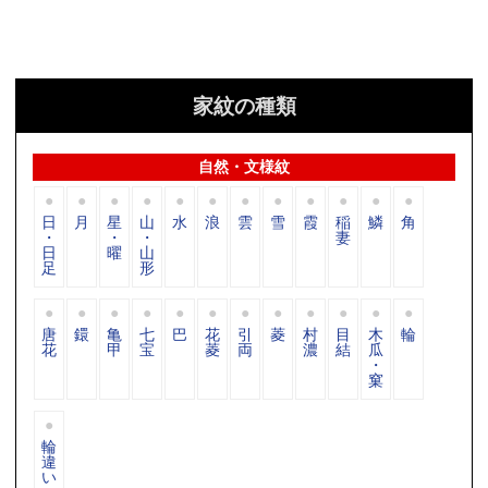
家紋の種類
自然・文様紋
日
月
星
山
水
浪
雲
雪
霞
稲
鱗
角
・
・
・
妻
日
曜
山
足
形
唐
鐶
亀
七
巴
花
引
菱
村
目
木
輪
花
甲
宝
菱
両
濃
結
瓜
・
窠
輪
違
い