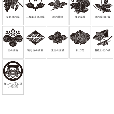
乱れ梶の葉
二枚葉蔓梶の葉
梶の葉鶴
梶の葉蝶
梶の葉飛び蝶
梶の葉桐
割り梶の葉菱
鬼梶の葉菱
梶の花
色紙に梶の葉
丸に一の字に違
い梶の葉