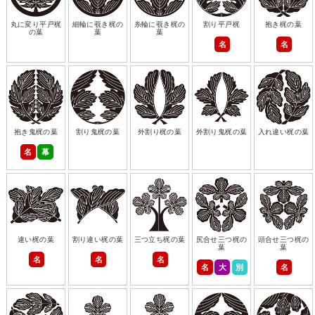
丸に変り平戸梶
細輪に覗き梶の
糸輪に覗き梶の
割り平戸梶
抱き梶の葉
の葉
葉
葉
名
名
抱き鬼梶の葉
割り鬼梶の葉
外割り梶の葉
外割り鬼梶の葉
入れ違い梶の葉
名
幕
違い梶の葉
割り違い梶の葉
三つ立ち梶の葉
尻合せ三つ梶の
頭合せ三つ梶の
葉
葉
名
名
名
名
大
別
名