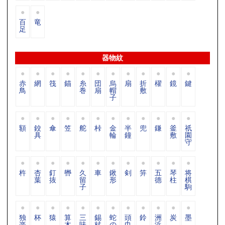
百
竜
足
器物紋
赤
網
筏
錨
糸
団
烏
扇
折
櫂
鏡
鍵
鳥
巻
扇
帽
敷
子
額
鉸
傘
笠
舵
桛
金
半
兜
鎌
釜
祇
具
輪
鐘
敷
園
守
杵
杏
釘
轡
久
車
鍬
剣
笄
五
琴
将
葉
抜
留
形
德
柱
棋
子
駒
独
杯
猿
算
三
錫
蛇
頭
鈴
洲
炭
墨
楽
木
味
杖
の
巾
浜