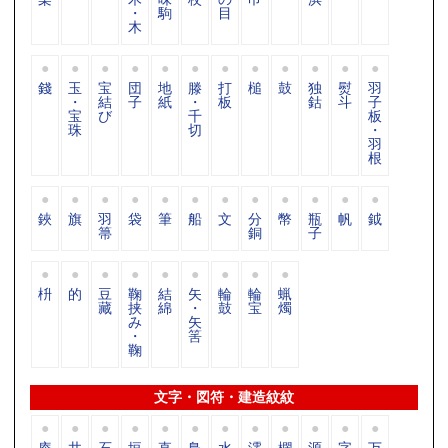
・
駒
目
木
錢
玉
宝
団
地
滕
打
槌
鼓
独
熨
羽
・
結
子
紙
・
板
鈷
斗
子
宝
び
千
板
珠
切
・
羽
根
鋏
旗
羽
袋
筆
船
文
分
幣
瓶
帆
鉞
箒
銅
子
枡
的
豆
鞠
結
矢
輪
輪
蝋
藏
挟
綿
・
鼓
宝
燭
み
矢
・
筈
鞠
文字・図符・建造紋紋
庵
井
石
垣
直
鳥
水
澪
欄
源
字
万