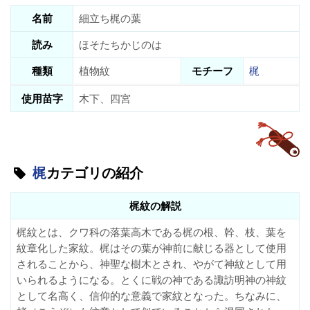
名前
細立ち梶の葉
読み
ほそたちかじのは
種類
植物紋
モチーフ
梶
使用苗字
木下、四宮
梶
カテゴリの紹介
梶紋の解説
梶紋とは、クワ科の落葉高木である梶の根、幹、枝、葉を
紋章化した家紋。梶はその葉が神前に献じる器として使用
されることから、神聖な樹木とされ、やがて神紋として用
いられるようになる。とくに戦の神である諏訪明神の神紋
として名高く、信仰的な意義で家紋となった。ちなみに、