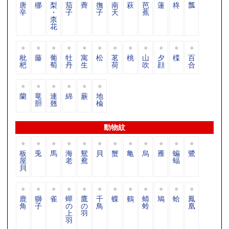
唐
梛
梨
茄
薺
撫
南
萩
芭
蓮
柊
瓢
辛
・
子
子
天
蕉
柰
花
枇
藤
葡
牡
寓
松
茗
桃
山
夕
楪
百
杷
萄
丹
生
荷
吹
顔
合
蘭
竜
連
綿
蕨
地
胆
翹
楡
動物紋
板
兎
馬
海
鴛
貝
蟹
亀
烏
雁
蝙
鷺
屋
老
鴦
蝠
貝
鹿
獅
雀
蟬
鷹
千
蝶
鶴
蜻
鳩
蛤
鳳
角
子
の
の
鳥
蛉
凰
上
羽
羽