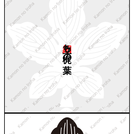
細立ち
梶の
葉