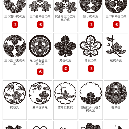
三つ追い梶の葉
三つ盛り梶の葉
尻合せ三つ立ち
割り梶の葉
三つ割り梶の葉
梶の葉
名
名
名
名
三つ割り鬼梶の
丸に頭合せ三つ
鬼梶の葉
陰梶の葉
枝梶の葉
葉
梶の葉
名
名
名
梶枝丸
変り梶枝丸
雪輪に枝梶
雪輪に外れ覗き
杏葉梶
梶の葉