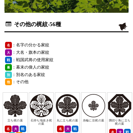
その他の梶紋
-56種
：名字の分かる家紋
名
：大名・旗本の家紋
大
：戦国武将の使用家紋
戦
：幕末の偉人の家紋
幕
：別名のある家紋
別
：その他
他
立ち梶の葉
石持ち地抜き梶
丸に立ち梶の葉
糸輪に豆梶の葉
隅切り角に立ち
の葉
梶の葉
名
大
戦
名
大
戦
名
大
戦