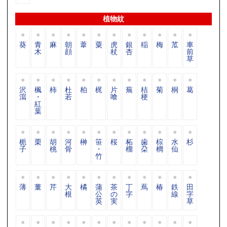
植物紋
葵
青
麻
朝
葦
粟
虎
銀
稲
梅
苽
車
木
顔
杖
杏
前
草
沢
楓
柿
杜
柏
梶
片
蕪
桔
菊
桐
葛
瀉
・
若
喰
梗
紅
葉
栀
栗
胡
河
榊
笹
桜
柘
歯
棕
水
杉
子
桃
骨
・
榴
朶
櫚
仙
竹
薄
董
芹
大
橘
蒲
茶
丁
蔦
椿
鉄
田
根
公
の
字
線
字
英
実
草