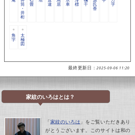
筒
畳
違
居
車
標
干
氏
字
・
香
井
桁
角
太
字
極
図
最終更新日：
2025-09-06 11:20
家紋のいろはとは？
「
家紋のいろは
」をご覧いただきあり
がとうございます。このサイトは和の