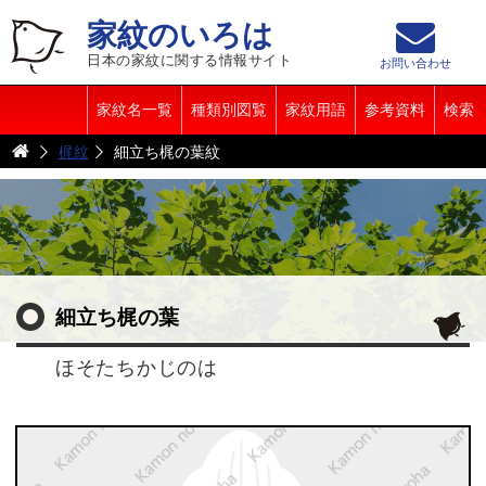
家紋のいろは
日本の家紋に関する情報サイト
お問い合わせ
家紋名一覧
種類別図覧
家紋用語
参考資料
検索
梶紋
細立ち梶の葉紋
細立ち梶の葉
ほそたちかじのは