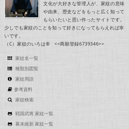
文化が大好きな管理人が、家紋の意味
や由来、歴史などをもっと広く知って
もらいたいと思い作ったサイトです。
少しでも家紋のことを知って好きになってもらえれば幸
いです。
（C）家紋のいろは® <<商願登録6739346>>
家紋名一覧
種類別図覧
家紋用語
参考資料
家紋検索
戦国武将 家紋一覧
幕末維新 家紋一覧