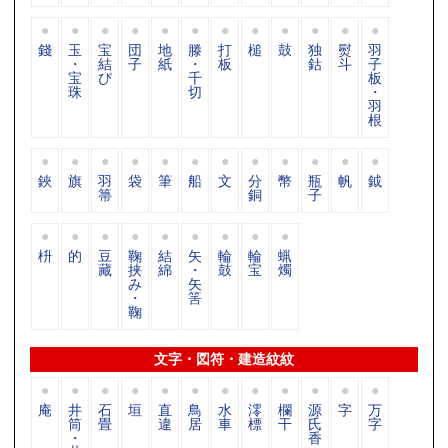
錢
玉
宝
団
地
滕
打
槌
鼓
独
熨
羽
・
結
子
紙
・
板
鈷
斗
子
宝
び
千
板
珠
切
・
羽
根
鋏
旗
羽
袋
筆
船
文
分
幣
瓶
帆
鉞
箒
銅
子
枡
的
豆
鞠
結
矢
輪
輪
蝋
藏
挟
綿
・
鼓
宝
燭
み
矢
・
筈
鞠
文字・図符・建造紋紋
庵
井
石
垣
直
鳥
水
澪
欄
源
字
万
筒
畳
違
居
車
標
干
氏
字
・
香