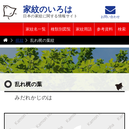
家紋のいろは
日本の家紋に関する情報サイト
お問い合わせ
家紋名一覧
種類別図覧
家紋用語
参考資料
検索
梶紋
乱れ梶の葉紋
乱れ梶の葉
みだれかじのは