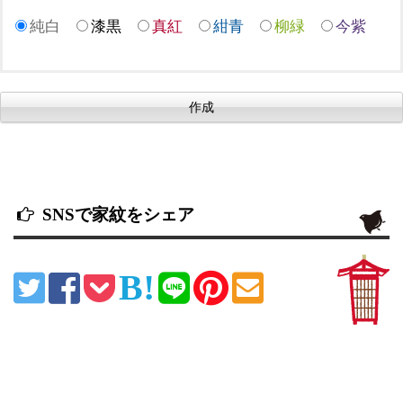
純白
漆黒
真紅
紺青
柳緑
今紫
SNSで家紋をシェア