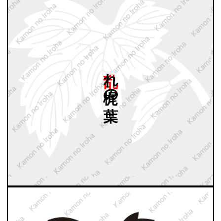
乱れ
梶の
葉