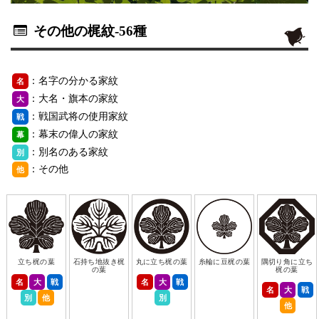
その他の梶紋
-56種
：名字の分かる家紋
名
：大名・旗本の家紋
大
：戦国武将の使用家紋
戦
：幕末の偉人の家紋
幕
：別名のある家紋
別
：その他
他
立ち梶の葉
石持ち地抜き梶
丸に立ち梶の葉
糸輪に豆梶の葉
隅切り角に立ち
の葉
梶の葉
名
大
戦
名
大
戦
名
大
戦
別
他
別
他