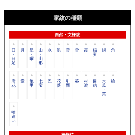
家紋の種類
自然・文様紋
日
月
星
山
水
浪
雲
雪
霞
稲
鱗
角
・
・
・
妻
日
曜
山
足
形
唐
鐶
亀
七
巴
花
引
菱
村
目
木
輪
花
甲
宝
菱
両
濃
結
瓜
・
窠
輪
違
い
植物紋