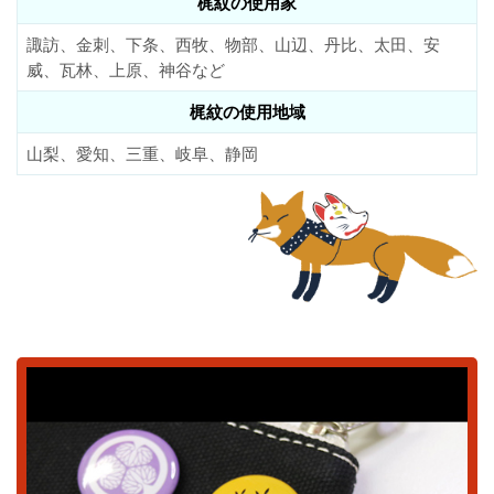
梶紋の使用家
諏訪、金刺、下条、西牧、物部、山辺、丹比、太田、安
威、瓦林、上原、神谷など
梶紋の使用地域
山梨、愛知、三重、岐阜、静岡