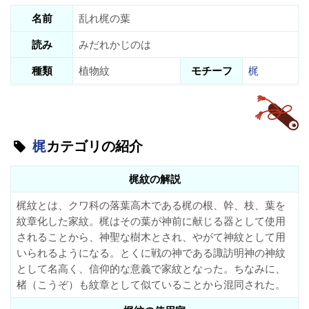
名前
乱れ梶の葉
読み
みだれかじのは
種類
植物紋
モチーフ
梶
梶
カテゴリの紹介
梶紋の解説
梶紋とは、クワ科の落葉高木である梶の根、幹、枝、葉を
紋章化した家紋。梶はその葉が神前に献じる器として使用
されることから、神聖な樹木とされ、やがて神紋として用
いられるようになる。とくに戦の神である諏訪明神の神紋
として名高く、信仰的な意義で家紋となった。ちなみに、
楮（こうぞ）も紋章として似ていることから混同された。