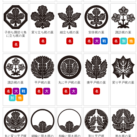
子持ち隅切り角
変り立ち梶の葉
細立ち梶の葉
安倍梶の葉
諏訪梶の葉
に立ち梶の葉
名
名
名
大
戦
名
別
他
名
諏訪梶の葉
平戸梶の葉
丸に平戸梶の葉
痩平戸梶の葉
変り平戸梶の葉
名
大
戦
名
大
名
大
名
別
他
丸に変り平戸梶
細輪に覗き梶の
糸輪に覗き梶の
割り平戸梶
抱き梶の葉