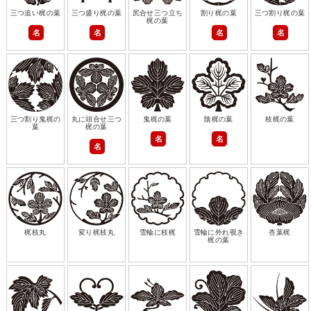
三つ追い梶の葉
三つ盛り梶の葉
尻合せ三つ立ち
割り梶の葉
三つ割り梶の葉
梶の葉
名
名
名
名
三つ割り鬼梶の
丸に頭合せ三つ
鬼梶の葉
陰梶の葉
枝梶の葉
葉
梶の葉
名
名
名
梶枝丸
変り梶枝丸
雪輪に枝梶
雪輪に外れ覗き
杏葉梶
梶の葉