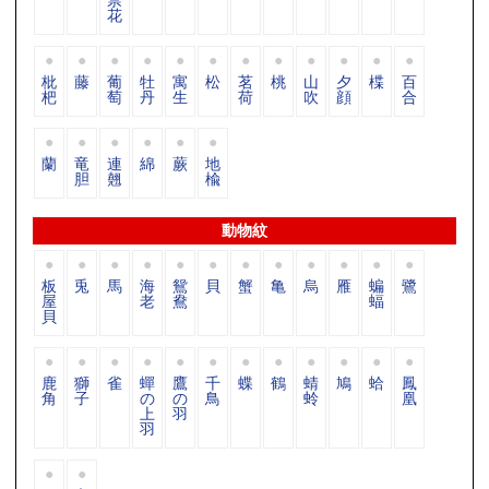
花
枇
藤
葡
牡
寓
松
茗
桃
山
夕
楪
百
杷
萄
丹
生
荷
吹
顔
合
蘭
竜
連
綿
蕨
地
胆
翹
楡
動物紋
板
兎
馬
海
鴛
貝
蟹
亀
烏
雁
蝙
鷺
屋
老
鴦
蝠
貝
鹿
獅
雀
蟬
鷹
千
蝶
鶴
蜻
鳩
蛤
鳳
角
子
の
の
鳥
蛉
凰
上
羽
羽