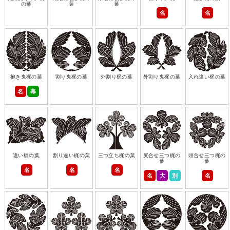
の葉
葉
葉
名
名
抱き鬼梶の葉
割り鬼梶の葉
外割り梶の葉
外割り鬼梶の葉
入れ違い梶の葉
名
幕
違い梶の葉
割り違い梶の葉
三つ立ち梶の葉
尻合せ三つ梶の
頭合せ三つ梶の
葉
葉
名
名
名
名
大
別
名