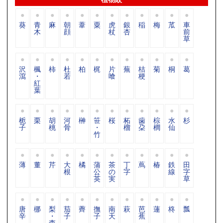
葵
青
麻
朝
葦
粟
虎
銀
稲
梅
苽
車
木
顔
杖
杏
前
草
沢
楓
柿
杜
柏
梶
片
蕪
桔
菊
桐
葛
瀉
・
若
喰
梗
紅
葉
栀
栗
胡
河
榊
笹
桜
柘
歯
棕
水
杉
子
桃
骨
・
榴
朶
櫚
仙
竹
薄
董
芹
大
橘
蒲
茶
丁
蔦
椿
鉄
田
根
公
の
字
線
字
英
実
草
唐
梛
梨
茄
薺
撫
南
萩
芭
蓮
柊
瓢
辛
・
子
子
天
蕉
柰