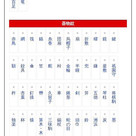
百
竜
足
器物紋
赤
網
筏
錨
糸
団
烏
扇
折
櫂
鏡
鍵
鳥
巻
扇
帽
敷
子
額
鉸
傘
笠
舵
桛
金
半
兜
鎌
釜
祇
具
輪
鐘
敷
園
守
杵
杏
釘
轡
久
車
鍬
剣
笄
五
琴
将
葉
抜
留
形
德
柱
棋
子
駒
独
杯
猿
算
三
錫
蛇
頭
鈴
洲
炭
墨
楽
木
味
杖
の
巾
浜
・
駒
目
木