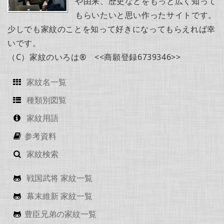
や由来、歴史などをもっと広く知って
もらいたいと思い作ったサイトです。
少しでも家紋のことを知って好きになってもらえれば幸
いです。
（C）家紋のいろは® <<商願登録6739346>>
家紋名一覧
種類別図覧
家紋用語
参考資料
家紋検索
戦国武将 家紋一覧
幕末維新 家紋一覧
豊臣兄弟の家紋一覧