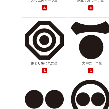
丸に上付き一つ星
隅立て角に一つ星
名
名
隅切り角に丸に星
一文字に一つ星
名
名