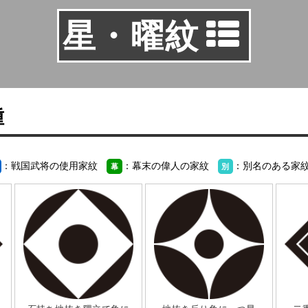
星・曜紋
種
：戦国武将の使用家紋
：幕末の偉人の家紋
：別名のある家
幕
別