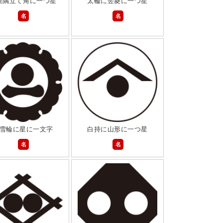
重隅立て角に一つ星
太輪に竪菱に一つ星
名
名
雪輪に星に一文字
白持に山形に一つ星
名
名