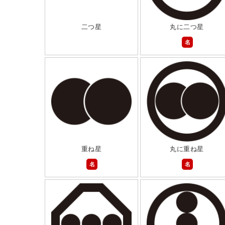
二つ星
丸に二つ星
名
重ね星
丸に重ね星
名
名