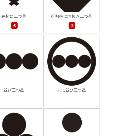
井桁に二つ星
折敷持に地抜き二つ星
名
名
並び三つ星
丸に並び三つ星