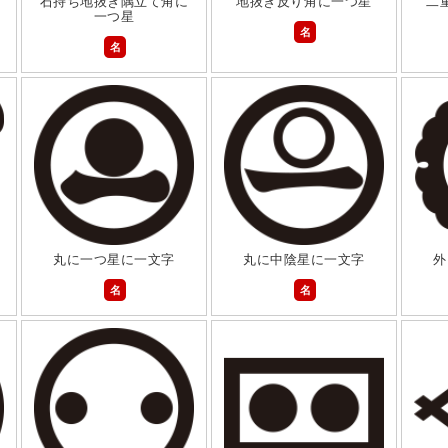
石持ち地抜き隅立て角に
地抜き反り角に一つ星
二
一つ星
名
名
丸に一つ星に一文字
丸に中陰星に一文字
外
名
名