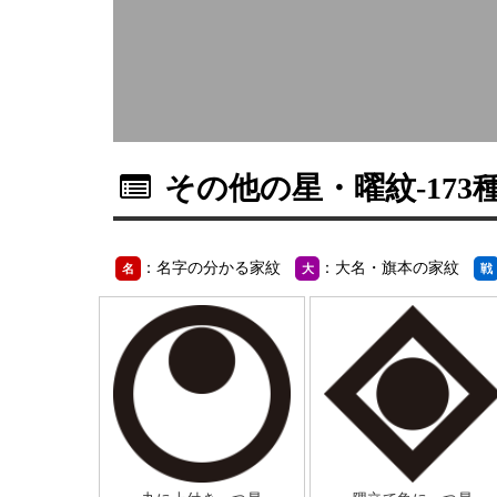
その他の星・曜紋
-173
：名字の分かる家紋
：大名・旗本の家紋
名
大
戦