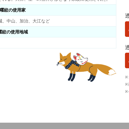
曜紋の使用家
城、中山、加治、大江など
曜紋の使用地域
※
※
※