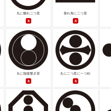
丸に離れ二つ星
垂れ角に二つ星
名
名
丸に陰陽繋ぎ星
丸に二つ星に一つ剣
名
名