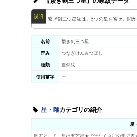
【繋ぎ剣三つ星】の家紋データ
繋ぎ剣三つ星紋は、3つの星を寄せ、間か
名前
繋ぎ剣三つ星
読み
つなぎけんみつぼし
種類
自然紋
使用苗字
ー
星・曜
カテゴリの紹介
星
図案として、星は五芒星★ではなく丸◯の形で表