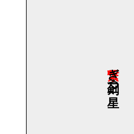
繋ぎ
剣三つ
星