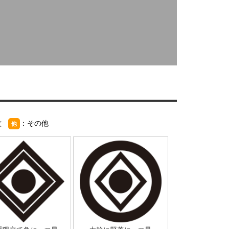
紋
：その他
他