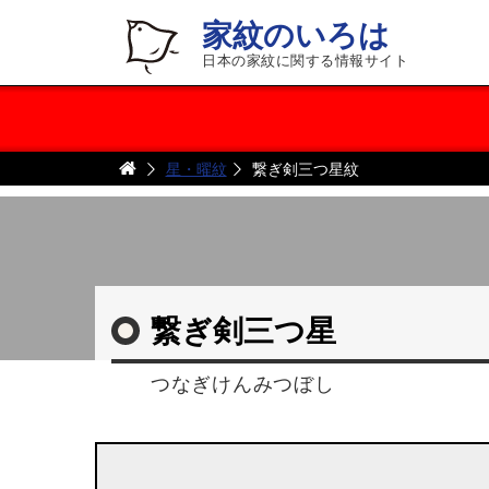
家紋のいろは
日本の家紋に関する情報サイト
星・曜紋
繋ぎ剣三つ星紋
繋ぎ剣三つ星
つなぎけんみつぼし