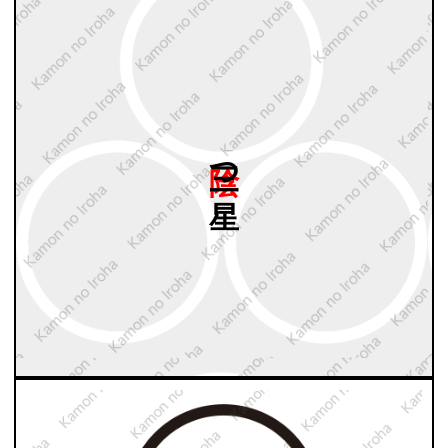
陰三つ
星