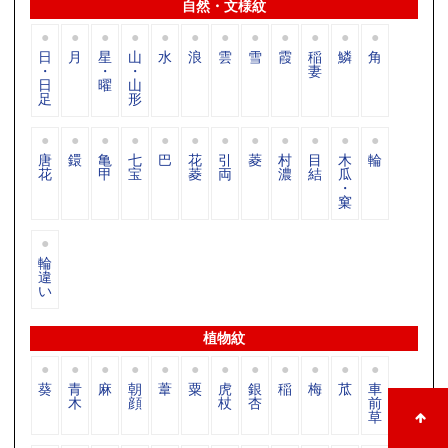
自然・文様紋
日
月
星
山
水
浪
雲
雪
霞
稲
鱗
角
・
・
・
妻
日
曜
山
足
形
唐
鐶
亀
七
巴
花
引
菱
村
目
木
輪
花
甲
宝
菱
両
濃
結
瓜
・
窠
輪
違
い
植物紋
葵
青
麻
朝
葦
粟
虎
銀
稲
梅
苽
車
木
顔
杖
杏
前
草