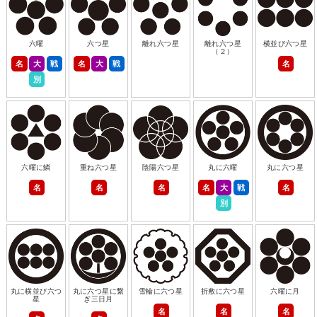
六曜
六つ星
離れ六つ星
離れ六つ星
横並び六つ星
（２）
名
大
戦
名
大
戦
名
別
六曜に鱗
重ね六つ星
陰陽六つ星
丸に六曜
丸に六つ星
名
名
名
名
大
戦
名
別
丸に横並び六つ
丸に六つ星に繋
雪輪に六つ星
折敷に六つ星
六曜に月
星
ぎ三日月
名
名
名