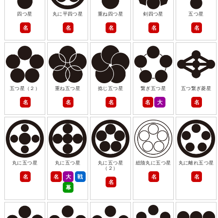
四つ星
丸に平四つ星
重ね四つ星
剣四つ星
五つ星
名
名
名
名
名
五つ星（２）
重ね五つ星
捻じ五つ星
繋ぎ五つ星
五つ繋ぎ菱星
名
名
名
名
大
名
丸に五つ星
丸に五つ星
丸に五つ星
総陰丸に五つ星
丸に離れ五つ星
（２）
名
名
大
戦
名
名
名
幕