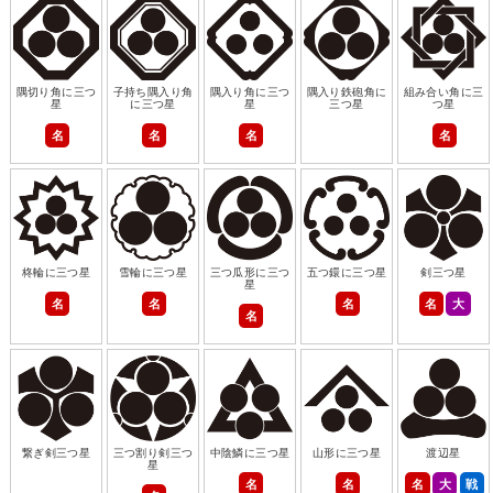
隅切り角に三つ
子持ち隅入り角
隅入り角に三つ
隅入り鉄砲角に
組み合い角に三
星
に三つ星
星
三つ星
つ星
名
名
名
名
柊輪に三つ星
雪輪に三つ星
三つ瓜形に三つ
五つ鐶に三つ星
剣三つ星
星
名
名
名
名
大
名
繋ぎ剣三つ星
三つ割り剣三つ
中陰鱗に三つ星
山形に三つ星
渡辺星
星
名
名
名
大
戦