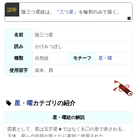
陰三つ星紋は、『
三つ星
』を輪郭のみで描く。
名前
陰三つ星
読み
かげみつぼし
種類
自然紋
モチーフ
星・曜
使用苗字
坂本、西
星・曜
カテゴリの紹介
星・曜紋の解説
図案として、星は五芒星★ではなく丸◯の形で表される。
天体、星への信仰が形となり家紋に使用された。