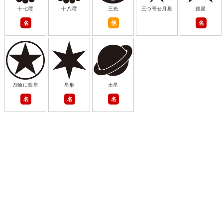
十七曜
十八曜
三光
三つ寄せ月星
銀星
名
他
名
糸輪に銀星
星形
土星
名
名
名