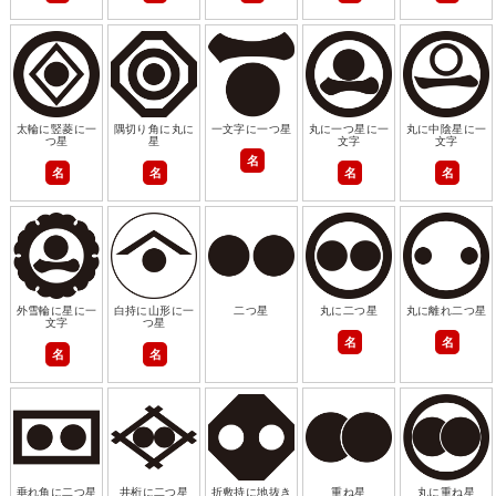
太輪に竪菱に一
隅切り角に丸に
一文字に一つ星
丸に一つ星に一
丸に中陰星に一
つ星
星
文字
文字
名
名
名
名
名
外雪輪に星に一
白持に山形に一
二つ星
丸に二つ星
丸に離れ二つ星
文字
つ星
名
名
名
名
垂れ角に二つ星
井桁に二つ星
折敷持に地抜き
重ね星
丸に重ね星