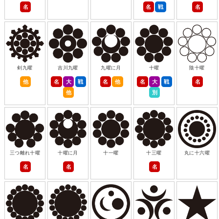
名
名
戦
名
剣九曜
吉川九曜
九曜に月
十曜
陰十曜
他
名
大
戦
名
他
名
大
戦
名
他
別
三つ離れ十曜
十曜に月
十一曜
十三曜
丸に十六曜
名
名
名