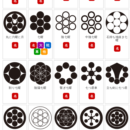
名
名
丸に六曜に月
七曜
陰七曜
中陰七曜
石持ち地抜き七
曜
名
名
大
戦
名
名
名
幕
他
割り七曜
陰陽七曜
繋ぎ七曜
七つ星車
立ち剣に七つ星
名
名
名