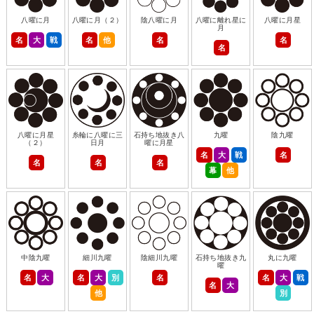
八曜に月
八曜に月（２）
陰八曜に月
八曜に離れ星に
八曜に月星
月
名
大
戦
名
他
名
名
名
八曜に月星
糸輪に八曜に三
石持ち地抜き八
九曜
陰九曜
（２）
日月
曜に月星
名
大
戦
名
名
名
名
幕
他
中陰九曜
細川九曜
陰細川九曜
石持ち地抜き九
丸に九曜
曜
名
大
名
大
別
名
名
大
戦
名
大
他
別