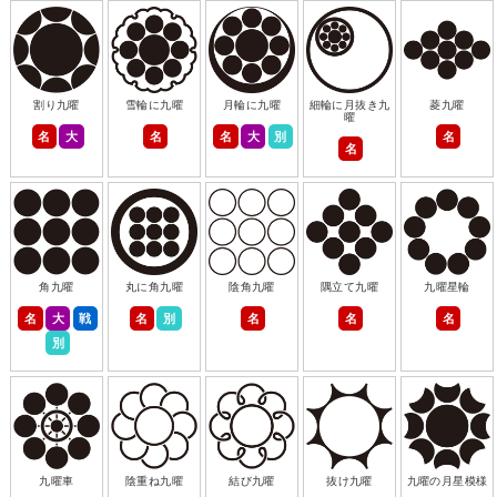
割り九曜
雪輪に九曜
月輪に九曜
細輪に月抜き九
菱九曜
曜
名
大
名
名
大
別
名
名
角九曜
丸に角九曜
陰角九曜
隅立て九曜
九曜星輪
名
大
戦
名
別
名
名
名
別
九曜車
陰重ね九曜
結び九曜
抜け九曜
九曜の月星模様