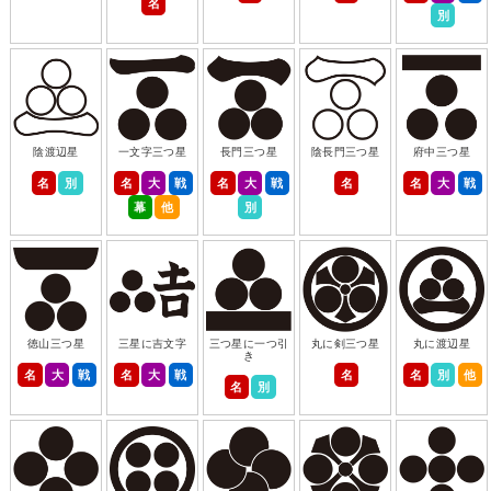
名
別
陰渡辺星
一文字三つ星
長門三つ星
陰長門三つ星
府中三つ星
名
別
名
大
戦
名
大
戦
名
名
大
戦
幕
他
別
徳山三つ星
三星に吉文字
三つ星に一つ引
丸に剣三つ星
丸に渡辺星
き
名
大
戦
名
大
戦
名
名
別
他
名
別