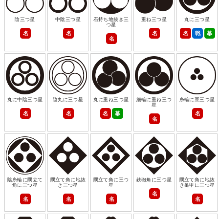
陰三つ星
中陰三つ星
石持ち地抜き三
重ね三つ星
丸に三つ星
つ星
名
名
名
名
戦
幕
名
丸に中陰三つ星
陰丸に三つ星
丸に重ね三つ星
細輪に重ね三つ
糸輪に豆三つ星
星
名
名
名
幕
名
名
陰糸輪に隅立て
隅立て角に地抜
隅立て角に三つ
鉄砲角に三つ星
隅立て角に地抜
角に三つ星
き三つ星
星
き亀甲に三つ星
名
名
名
名
名