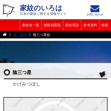
家紋のいろは
日本の家紋に関する情報サイト
お問い合わせ
家紋名一覧
種類別図覧
家紋用語
参考資料
検索
星・曜紋
陰三つ星紋
陰三つ星
かげみつぼし