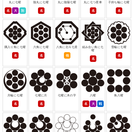
丸に七曜
陰丸に七曜
丸に陰陽七曜
丸に七つ星車
子持ち輪に七曜
名
大
別
名
名
名
名
隅入り角に七曜
六角に七曜
八角に北斗七星
組み合い角に七
雪輪に七曜
曜
名
名
他
名
名
月輪に七曜
七曜に月
七曜に木の字
八曜
角八曜
名
名
名
大
戦