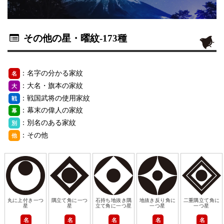
その他の星・曜紋
-173種
：名字の分かる家紋
名
：大名・旗本の家紋
大
：戦国武将の使用家紋
戦
：幕末の偉人の家紋
幕
：別名のある家紋
別
：その他
他
丸に上付き一つ
隅立て角に一つ
石持ち地抜き隅
地抜き反り角に
二重隅立て角に
星
星
立て角に一つ星
一つ星
一つ星
名
名
名
名
名