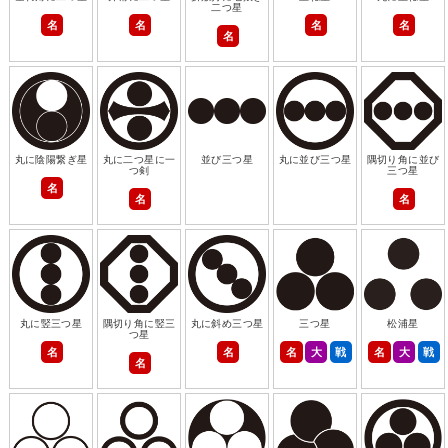
二つ星
名
名
名
名
名
丸に陰陽繋ぎ星
丸に二つ星に一
並び三つ星
丸に並び三つ星
隅切り角に並び
つ剣
三つ星
名
名
名
丸に竪三つ星
隅切り角に竪三
丸に斜め三つ星
三つ星
松浦星
つ星
名
名
名
大
戦
名
大
戦
名