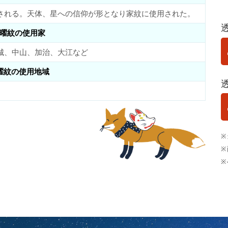
される。天体、星への信仰が形となり家紋に使用された。
曜紋の使用家
城、中山、加治、大江など
曜紋の使用地域
※
※
※