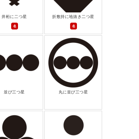
井桁に二つ星
折敷持に地抜き二つ星
名
名
並び三つ星
丸に並び三つ星