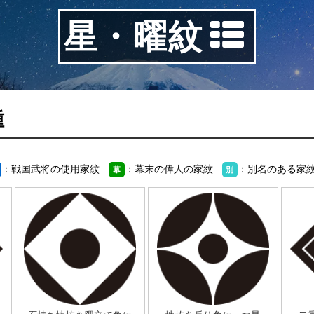
星・曜紋
種
：戦国武将の使用家紋
：幕末の偉人の家紋
：別名のある家
幕
別