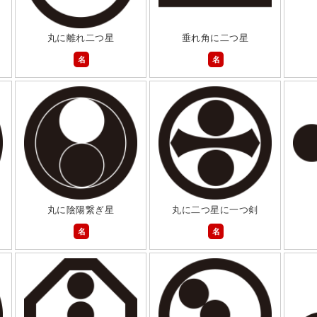
丸に離れ二つ星
垂れ角に二つ星
名
名
丸に陰陽繋ぎ星
丸に二つ星に一つ剣
名
名