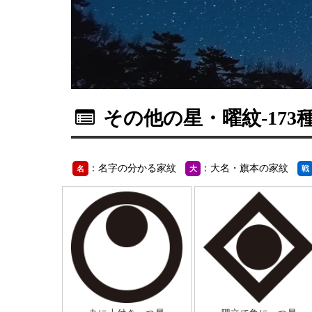
その他の星・曜紋
-173
：名字の分かる家紋
：大名・旗本の家紋
名
大
戦