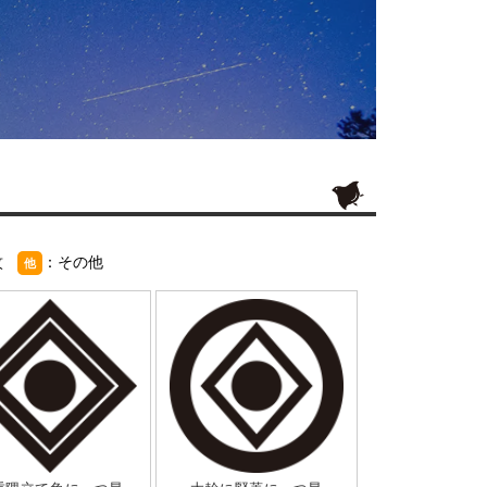
紋
：その他
他