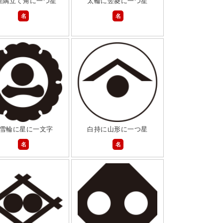
重隅立て角に一つ星
太輪に竪菱に一つ星
名
名
雪輪に星に一文字
白持に山形に一つ星
名
名