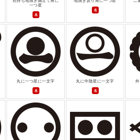
石持ち地抜き隅立て角に
地抜き反り角に一つ星
二
一つ星
名
名
丸に一つ星に一文字
丸に中陰星に一文字
外
名
名