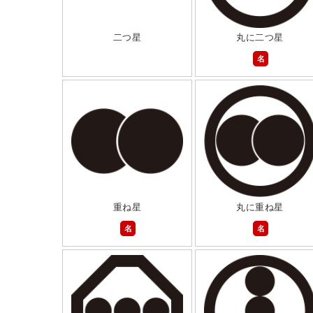
二つ星
丸に二つ星
名
重ね星
丸に重ね星
名
名