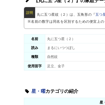
【丸に五つ星（２）】の家紋デー
丸に五つ星紋（２）は、五角形の『
五つ
※名前の数字は同名を区別するための便宜上の
名前
丸に五つ星（２）
読み
まるにいつつぼし
種類
自然紋
使用苗字
足立、金子
星・曜
カテゴリの紹介
星