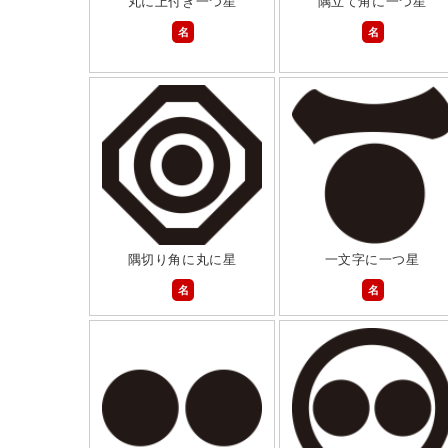
丸に上付き一つ星
隅立て角に一つ星
名
名
隅切り角に丸に星
一文字に一つ星
名
名