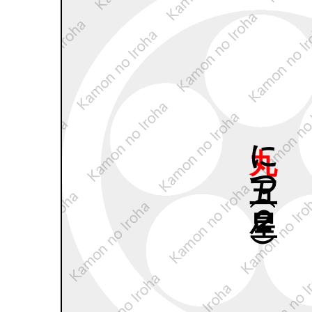
丸に
五つ
星（２
）