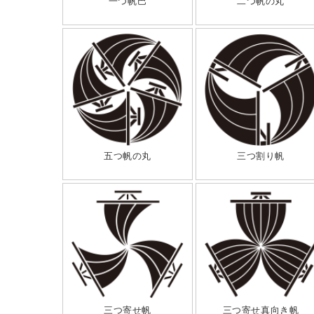
一つ帆巴
二つ帆の丸
五つ帆の丸
三つ割り帆
三つ寄せ帆
三つ寄せ真向き帆