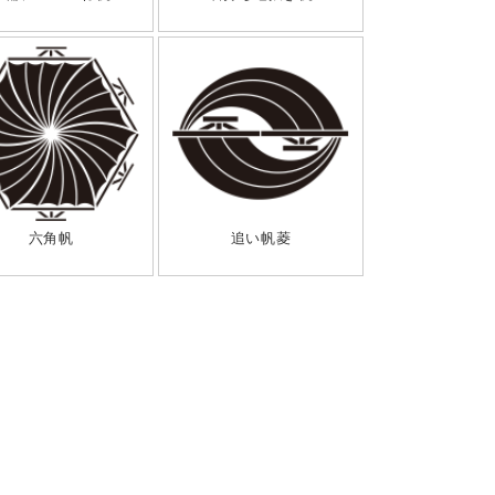
六角帆
追い帆菱