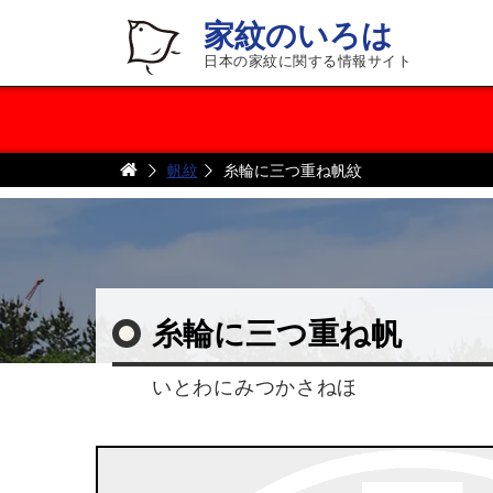
家紋のいろは
日本の家紋に関する情報サイト
帆紋
糸輪に三つ重ね帆紋
糸輪に三つ重ね帆
いとわにみつかさねほ