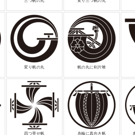
三つ帆の丸
変り三つ帆の丸
変り帆の丸
帆の丸に剣片喰
四つ寄せ帆
糸輪に真向き帆