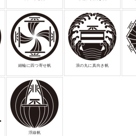
細輪に四つ寄せ帆
浪の丸に真向き帆
浮線帆