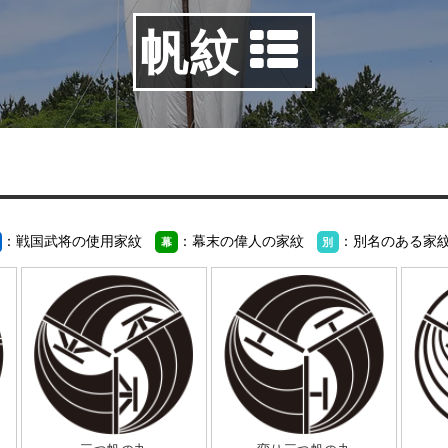
帆紋
：戦国武将の使用家紋
：幕末の偉人の家紋
：別名のある家
幕
別