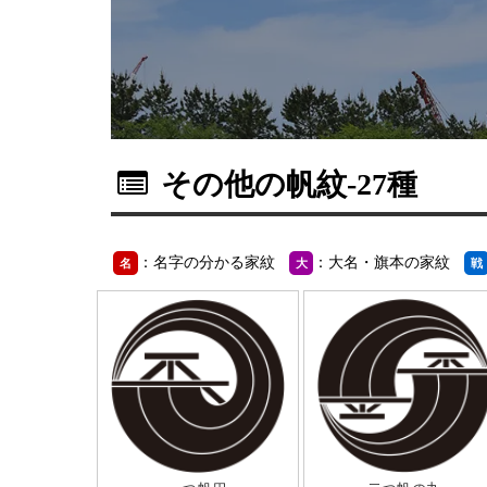
その他の帆紋
-27種
：名字の分かる家紋
：大名・旗本の家紋
名
大
戦