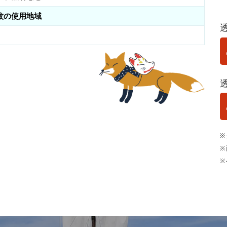
紋の使用地域
※
※
※