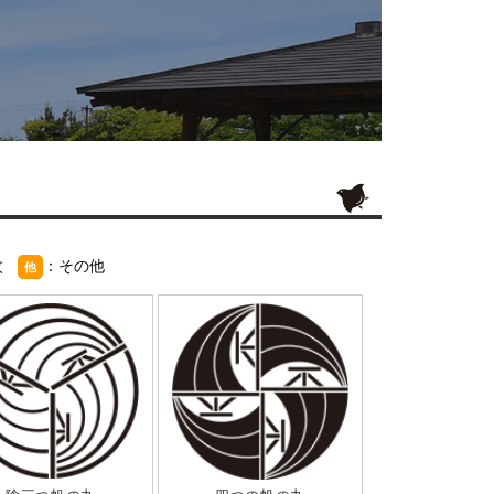
紋
：その他
他