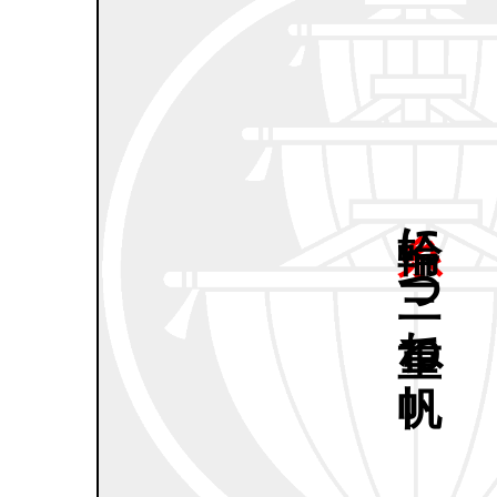
糸輪に
三つ
重ね
帆