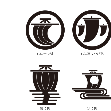
丸に一つ帆
丸に三つ並び帆
霞に帆
水に帆