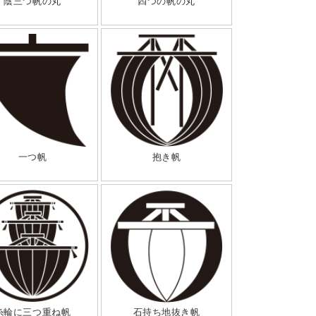
陰三つ帆の丸
四つの帆の丸
一つ帆
抱き帆
糸輪に三つ重ね帆
石持ち地抜き帆