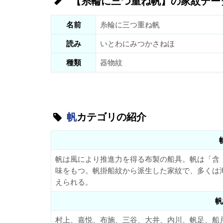
【糸輪に三つ重ね帆】の家紋デー
名前
糸輪に三つ重ね帆
読み
いとわにみつかさねほ
種類
器物紋
帆
カテゴリの紹介
帆は風により推進力を得る布製の船具。帆は「含
味をもつ。帆掛船紋から派生した家紋で、多くは
えられる。
帆
村上、嘉悦、布施、三谷、大井、内川、帆足、船