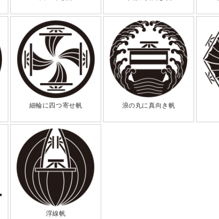
細輪に四つ寄せ帆
浪の丸に真向き帆
浮線帆