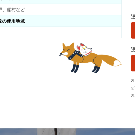
戸、船村など
紋の使用地域
※
※
※