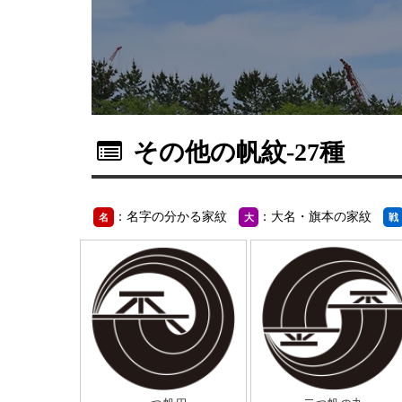
その他の帆紋
-27種
：名字の分かる家紋
：大名・旗本の家紋
名
大
戦