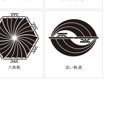
六角帆
追い帆菱