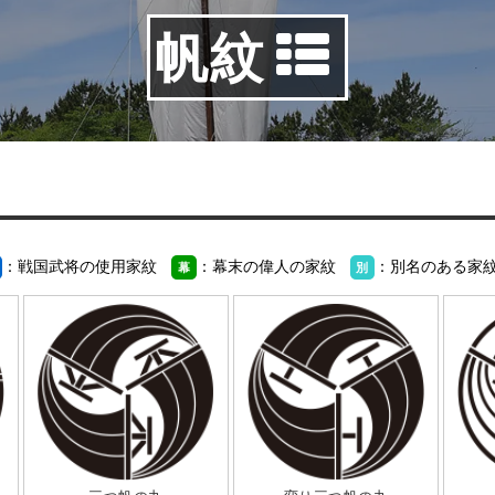
帆紋
：戦国武将の使用家紋
：幕末の偉人の家紋
：別名のある家
幕
別