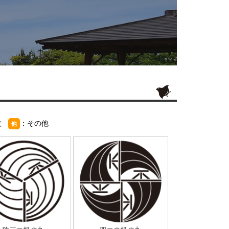
紋
：その他
他