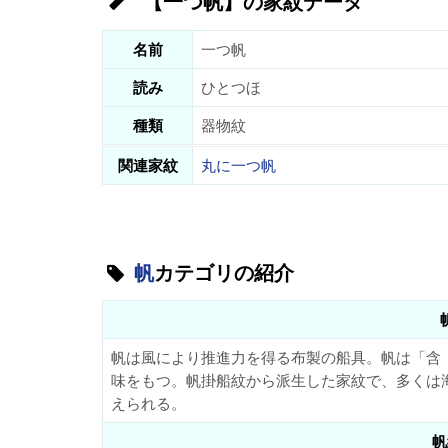
【一つ帆】の家紋データ
名前
一つ帆
読み
ひとつほ
種類
器物紋
関連家紋
丸に一つ帆
帆
カテゴリの紹介
帆は風により推進力を得る布製の船具。帆は「含
味をもつ。帆掛船紋から派生した家紋で、多くは
えられる。
帆