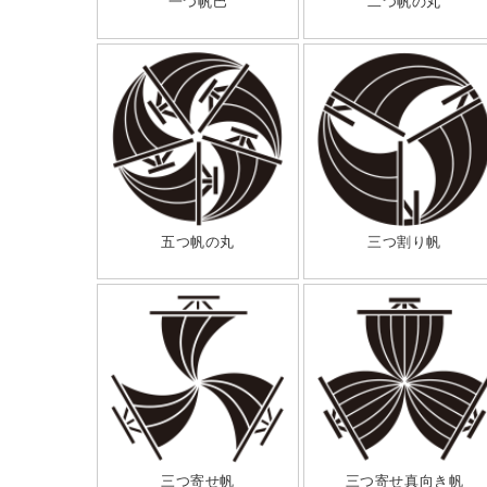
一つ帆巴
二つ帆の丸
五つ帆の丸
三つ割り帆
三つ寄せ帆
三つ寄せ真向き帆