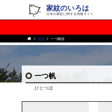
家紋のいろは
日本の家紋に関する情報サイト
帆紋
一つ帆紋
一つ帆
ひとつほ