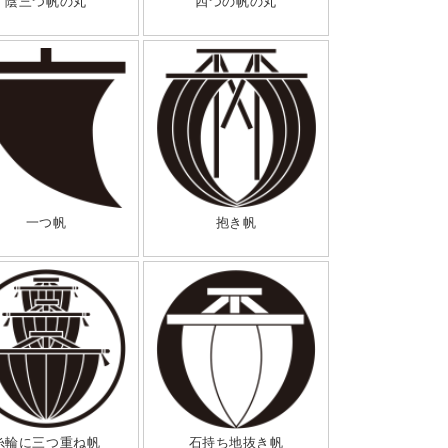
陰三つ帆の丸
四つの帆の丸
一つ帆
抱き帆
糸輪に三つ重ね帆
石持ち地抜き帆