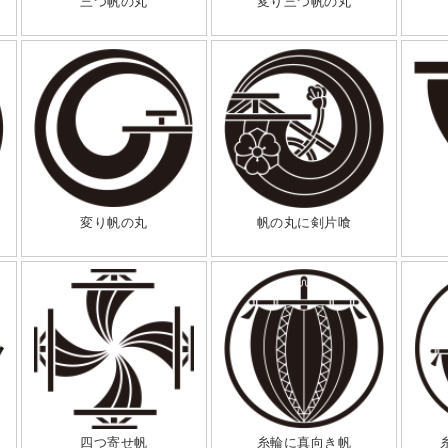
三つ帆の丸
変り三つ帆の丸
変り帆の丸
帆の丸に剣片喰
四つ寄せ帆
糸輪に真向き帆