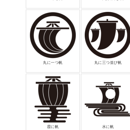
丸に一つ帆
丸に三つ並び帆
霞に帆
水に帆