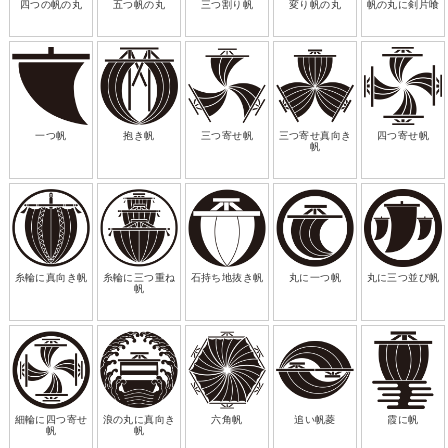
四つの帆の丸
五つ帆の丸
三つ割り帆
変り帆の丸
帆の丸に剣片喰
一つ帆
抱き帆
三つ寄せ帆
三つ寄せ真向き
四つ寄せ帆
帆
糸輪に真向き帆
糸輪に三つ重ね
石持ち地抜き帆
丸に一つ帆
丸に三つ並び帆
帆
細輪に四つ寄せ
浪の丸に真向き
六角帆
追い帆菱
霞に帆
帆
帆