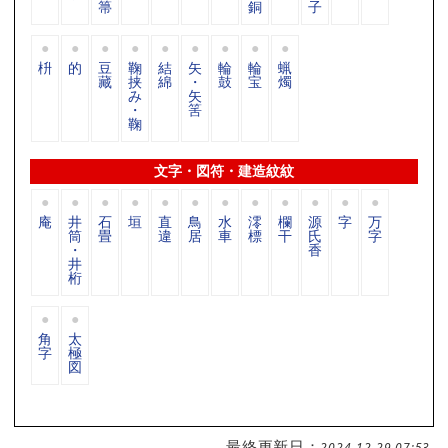
箒
銅
子
枡
的
豆
鞠
結
矢
輪
輪
蝋
藏
挟
綿
・
鼓
宝
燭
み
矢
・
筈
鞠
文字・図符・建造紋紋
庵
井
石
垣
直
鳥
水
澪
欄
源
字
万
筒
畳
違
居
車
標
干
氏
字
・
香
井
桁
角
太
字
極
図
最終更新日：
2024-12-29 07:53