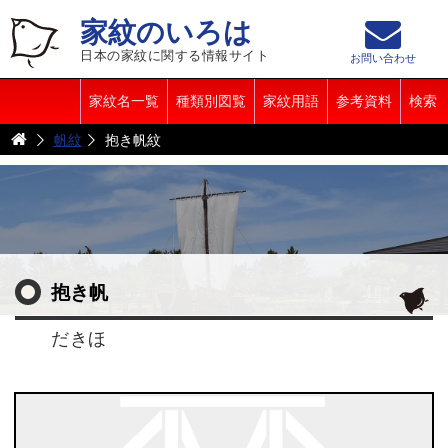
家紋のいろは
日本の家紋に関する情報サイト
お問い合わせ
家紋名一覧
種類別図覧
家紋用語
参考資料
検索
帆紋
抱き帆紋
抱き帆
だきほ