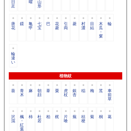
日
曜
山
足
形
唐
鐶
亀
七
巴
花
引
菱
村
目
木
輪
花
甲
宝
菱
両
濃
結
瓜
・
窠
輪
違
い
植物紋
葵
青
麻
朝
葦
粟
虎
銀
稲
梅
苽
車
木
顔
杖
杏
前
草
沢
楓
柿
杜
柏
梶
片
蕪
桔
菊
桐
葛
瀉
・
若
喰
梗
紅
葉