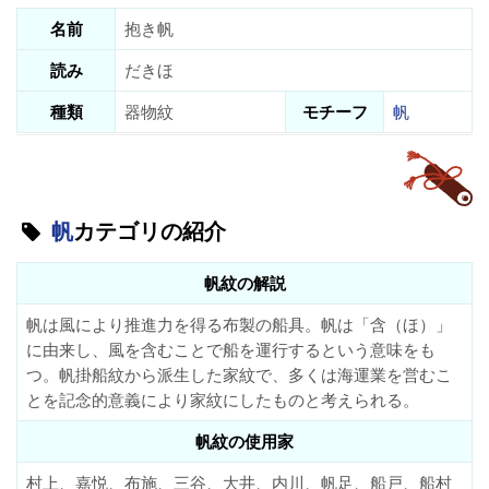
名前
抱き帆
読み
だきほ
種類
器物紋
モチーフ
帆
帆
カテゴリの紹介
帆紋の解説
帆は風により推進力を得る布製の船具。帆は「含（ほ）」
に由来し、風を含むことで船を運行するという意味をも
つ。帆掛船紋から派生した家紋で、多くは海運業を営むこ
とを記念的意義により家紋にしたものと考えられる。
帆紋の使用家
村上、嘉悦、布施、三谷、大井、内川、帆足、船戸、船村