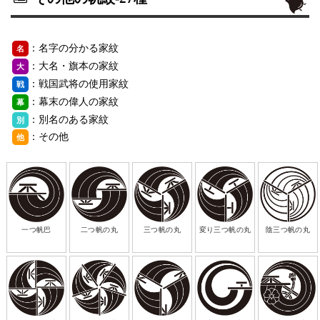
：名字の分かる家紋
名
：大名・旗本の家紋
大
：戦国武将の使用家紋
戦
：幕末の偉人の家紋
幕
：別名のある家紋
別
：その他
他
一つ帆巴
二つ帆の丸
三つ帆の丸
変り三つ帆の丸
陰三つ帆の丸