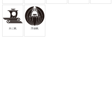
水に帆
浮線帆