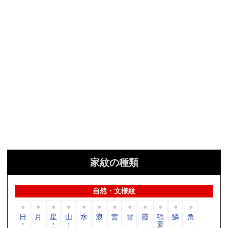
家紋の種類
自然・文様紋
日
月
星
山
水
浪
雲
雪
霞
稲
鱗
角
・
・
・
妻