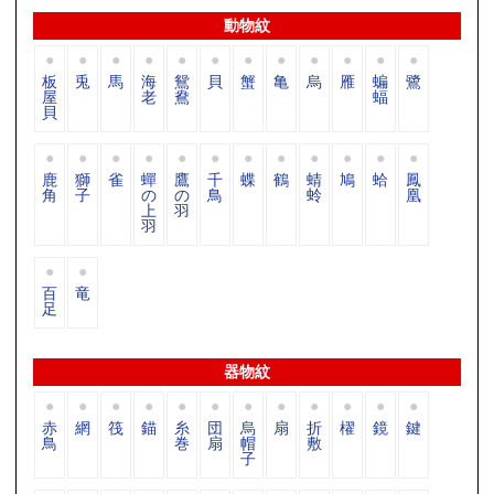
動物紋
板
兎
馬
海
鴛
貝
蟹
亀
烏
雁
蝙
鷺
屋
老
鴦
蝠
貝
鹿
獅
雀
蟬
鷹
千
蝶
鶴
蜻
鳩
蛤
鳳
角
子
の
の
鳥
蛉
凰
上
羽
羽
百
竜
足
器物紋
赤
網
筏
錨
糸
団
烏
扇
折
櫂
鏡
鍵
鳥
巻
扇
帽
敷
子