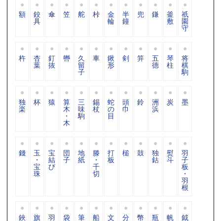
額
鉸
傘
笠
舵
桛
金
半
兜
鎌
釜
祇
具
輪
鐘
敷
園
守
杵
杏
釘
轡
久
車
鍬
剣
笄
五
琴
将
葉
抜
留
形
德
柱
棋
子
駒
独
杯
猿
算
三
錫
蛇
頭
鈴
洲
炭
墨
楽
木
味
杖
の
巾
浜
・
駒
目
木
錢
玉
宝
団
地
滕
打
槌
鼓
独
熨
羽
・
結
子
紙
・
板
鈷
斗
子
宝
び
千
板
珠
切
・
羽
根
鋏
旗
羽
袋
筆
船
文
分
幣
瓶
帆
鉞