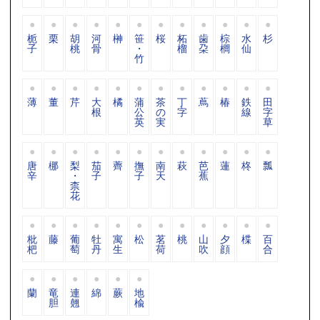
栀
栗
胡
河
榊
笹
桜
柘
歯
棕
水
杉
子
桃
骨
・
榴
朶
櫚
仙
竹
薄
董
芹
大
橘
蒲
茶
丁
蔦
椿
鉄
田
根
公
の
字
線
字
英
実
草
唐
梛
梨
茄
薺
撫
南
萩
芭
蓮
柊
瓢
辛
・
子
子
天
蕉
柰
花
枇
藤
葡
牡
寓
松
茗
桃
山
夕
楪
百
杷
萄
丹
生
荷
吹
顔
合
蘭
竜
連
綿
蕨
地
胆
翹
楡