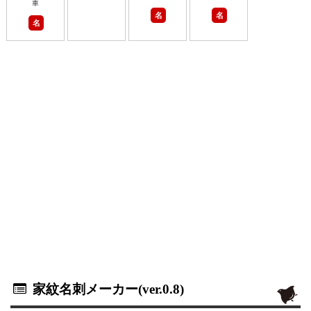
車
名
名
名
家紋名刺メーカー(ver.0.8)