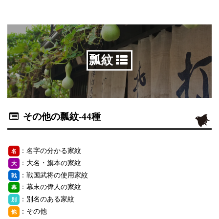
瓢紋
その他の瓢紋
-44種
：名字の分かる家紋
名
：大名・旗本の家紋
大
：戦国武将の使用家紋
戦
：幕末の偉人の家紋
幕
：別名のある家紋
別
：その他
他