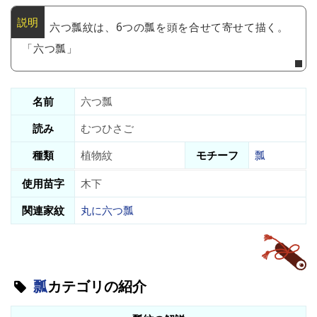
六つ瓢紋は、6つの瓢を頭を合せて寄せて描く。
「六つ瓢」
名前
六つ瓢
読み
むつひさご
種類
植物紋
モチーフ
瓢
使用苗字
木下
関連家紋
丸に六つ瓢
瓢
カテゴリの紹介