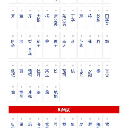
薄
董
芹
大
橘
蒲
茶
丁
蔦
椿
鉄
田
根
公
の
字
線
字
英
実
草
唐
梛
梨
茄
薺
撫
南
萩
芭
蓮
柊
瓢
辛
・
子
子
天
蕉
柰
花
枇
藤
葡
牡
寓
松
茗
桃
山
夕
楪
百
杷
萄
丹
生
荷
吹
顔
合
蘭
竜
連
綿
蕨
地
胆
翹
楡
動物紋
板
兎
馬
海
鴛
貝
蟹
亀
烏
雁
蝙
鷺