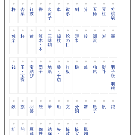
杵
杏
釘
轡
久
車
鍬
剣
笄
五
琴
将
葉
抜
留
形
德
柱
棋
子
駒
独
杯
猿
算
三
錫
蛇
頭
鈴
洲
炭
墨
楽
木
味
杖
の
巾
浜
・
駒
目
木
錢
玉
宝
団
地
滕
打
槌
鼓
独
熨
羽
・
結
子
紙
・
板
鈷
斗
子
宝
び
千
板
珠
切
・
羽
根
鋏
旗
羽
袋
筆
船
文
分
幣
瓶
帆
鉞
箒
銅
子
枡
的
豆
鞠
結
矢
輪
輪
蝋
藏
挟
綿
・
鼓
宝
燭