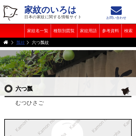
家紋のいろは
日本の家紋に関する情報サイト
お問い合わせ
家紋名一覧
種類別図覧
家紋用語
参考資料
検索
瓢紋
六つ瓢紋
六つ瓢
むつひさご