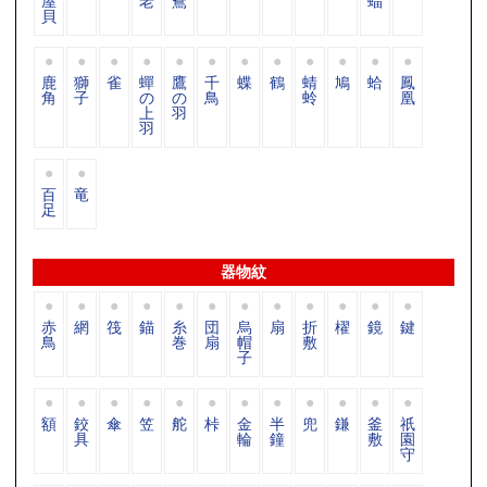
屋
老
鴦
蝠
貝
鹿
獅
雀
蟬
鷹
千
蝶
鶴
蜻
鳩
蛤
鳳
角
子
の
の
鳥
蛉
凰
上
羽
羽
百
竜
足
器物紋
赤
網
筏
錨
糸
団
烏
扇
折
櫂
鏡
鍵
鳥
巻
扇
帽
敷
子
額
鉸
傘
笠
舵
桛
金
半
兜
鎌
釜
祇
具
輪
鐘
敷
園
守