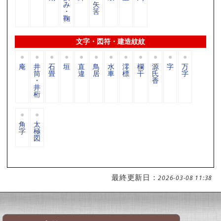
み
矢
・
筈
鞠
文字・図符・建造紋紋
庵
井
石
垣
直
鳥
水
澪
欄
源
字
万
筒
畳
違
居
車
標
干
氏
字
・
香
井
桁
角
太
字
極
図
最終更新日：
2026-03-08 11:38