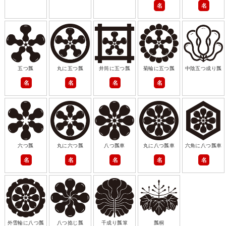
名
名
五つ瓢
丸に五つ瓢
井筒に五つ瓢
菊輪に五つ瓢
中陰五つ成り瓢
名
名
名
名
六つ瓢
丸に六つ瓢
八つ瓢車
丸に八つ瓢車
六角に八つ瓢車
名
名
名
名
名
外雪輪に八つ瓢
八つ捻じ瓢
千成り瓢箪
瓢桐