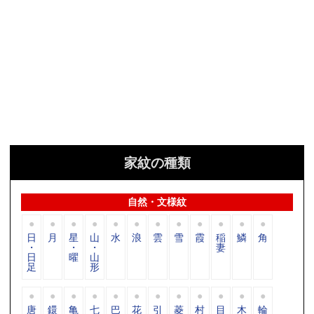
家紋の種類
自然・文様紋
日
月
星
山
水
浪
雲
雪
霞
稲
鱗
角
・
・
・
妻
日
曜
山
足
形
唐
鐶
亀
七
巴
花
引
菱
村
目
木
輪