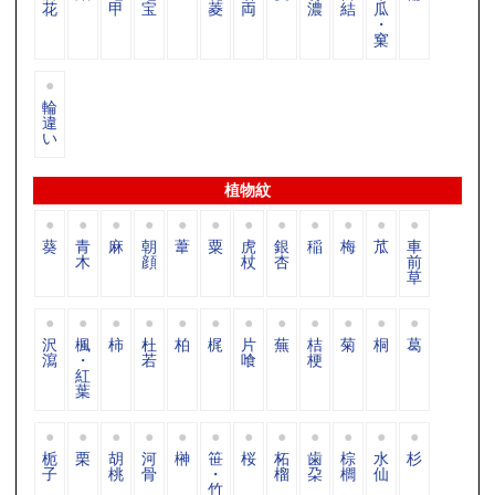
花
甲
宝
菱
両
濃
結
瓜
・
窠
輪
違
い
植物紋
葵
青
麻
朝
葦
粟
虎
銀
稲
梅
苽
車
木
顔
杖
杏
前
草
沢
楓
柿
杜
柏
梶
片
蕪
桔
菊
桐
葛
瀉
・
若
喰
梗
紅
葉
栀
栗
胡
河
榊
笹
桜
柘
歯
棕
水
杉
子
桃
骨
・
榴
朶
櫚
仙
竹