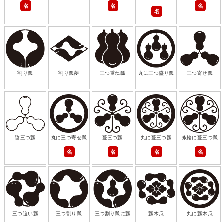
名
名
名
名
割り瓢
割り瓢菱
三つ重ね瓢
丸に三つ盛り瓢
三つ寄せ瓢
陰三つ瓢
丸に三つ寄せ瓢
蔓三つ瓢
丸に蔓三つ瓢
糸輪に蔓三つ瓢
名
名
名
名
三つ追い瓢
三つ割り瓢
三つ割り瓢に瓢
瓢木瓜
丸に瓢木瓜