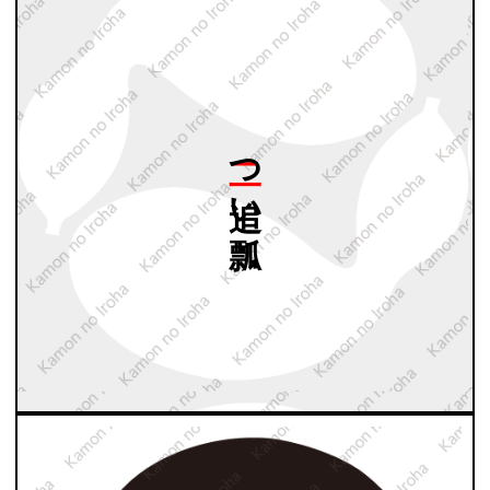
二つ
追い
瓢