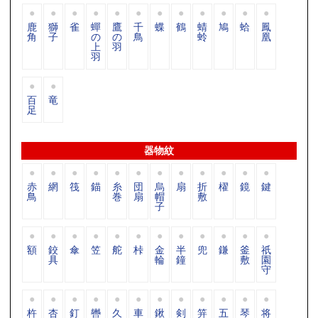
鹿
獅
雀
蟬
鷹
千
蝶
鶴
蜻
鳩
蛤
鳳
角
子
の
の
鳥
蛉
凰
上
羽
羽
百
竜
足
器物紋
赤
網
筏
錨
糸
団
烏
扇
折
櫂
鏡
鍵
鳥
巻
扇
帽
敷
子
額
鉸
傘
笠
舵
桛
金
半
兜
鎌
釜
祇
具
輪
鐘
敷
園
守
杵
杏
釘
轡
久
車
鍬
剣
笄
五
琴
将