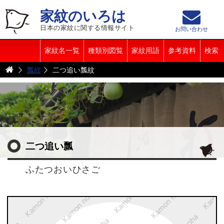
家紋のいろは
日本の家紋に関する情報サイト
お問い合わせ
家紋名一覧
種類別図覧
家紋用語
参考資料
検索
瓢紋
二つ追い瓢紋
二つ追い瓢
ふたつおいひさご