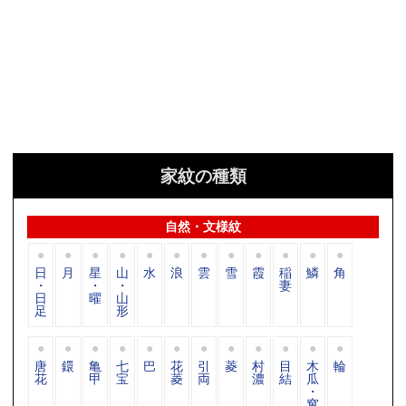
家紋の種類
自然・文様紋
日
月
星
山
水
浪
雲
雪
霞
稲
鱗
角
・
・
・
妻
日
曜
山
足
形
唐
鐶
亀
七
巴
花
引
菱
村
目
木
輪
花
甲
宝
菱
両
濃
結
瓜
・
窠