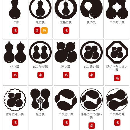
一つ瓢
丸に瓢
太輪に瓢
瓢の丸
二つ向い瓢
名
名
他
名
並び瓢
丸に並び瓢
違い瓢
丸に違い瓢
隅切り角に違い
瓢
名
名
名
名
名
雪輪に違い瓢
抱き瓢
二つ追い瓢
糸輪に二つ追い
二つ瓢の丸
瓢
名
名
名
名