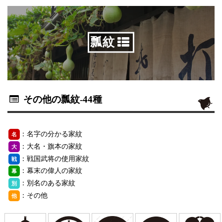
瓢紋
その他の瓢紋
-44種
：名字の分かる家紋
名
：大名・旗本の家紋
大
：戦国武将の使用家紋
戦
：幕末の偉人の家紋
幕
：別名のある家紋
別
：その他
他