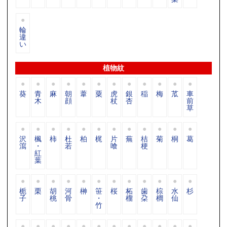
輪
違
い
植物紋
葵
青
麻
朝
葦
粟
虎
銀
稲
梅
苽
車
木
顔
杖
杏
前
草
沢
楓
柿
杜
柏
梶
片
蕪
桔
菊
桐
葛
瀉
・
若
喰
梗
紅
葉
栀
栗
胡
河
榊
笹
桜
柘
歯
棕
水
杉
子
桃
骨
・
榴
朶
櫚
仙
竹