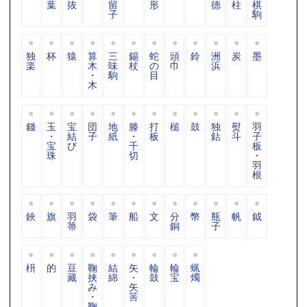
葉
抜
留
形
德
柱
棋
子
駒
独
杯
猿
算
三
錫
蛇
頭
鈴
洲
炭
墨
楽
木
味
杖
の
巾
浜
・
駒
目
木
錢
玉
宝
団
地
滕
打
槌
鼓
独
熨
羽
・
結
子
紙
・
板
鈷
斗
子
宝
び
千
板
珠
切
・
羽
根
鋏
旗
羽
袋
筆
船
文
分
幣
瓶
帆
鉞
箒
銅
子
枡
的
豆
鞠
結
矢
輪
輪
蝋
藏
挟
綿
・
鼓
宝
燭
み
矢
・
筈
鞠