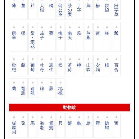
薄
董
芹
大
橘
蒲
茶
丁
蔦
椿
鉄
田
根
公
の
字
線
字
英
実
草
唐
梛
梨
茄
薺
撫
南
萩
芭
蓮
柊
瓢
辛
・
子
子
天
蕉
柰
花
枇
藤
葡
牡
寓
松
茗
桃
山
夕
楪
百
杷
萄
丹
生
荷
吹
顔
合
蘭
竜
連
綿
蕨
地
胆
翹
楡
動物紋
板
兎
馬
海
鴛
貝
蟹
亀
烏
雁
蝙
鷺
屋
老
鴦
蝠
貝