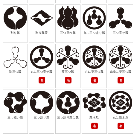
割り瓢
割り瓢菱
三つ重ね瓢
丸に三つ盛り瓢
三つ寄せ瓢
陰三つ瓢
丸に三つ寄せ瓢
蔓三つ瓢
丸に蔓三つ瓢
糸輪に蔓三つ瓢
名
名
名
名
三つ追い瓢
三つ割り瓢
三つ割り瓢に瓢
瓢木瓜
丸に瓢木瓜
名
名