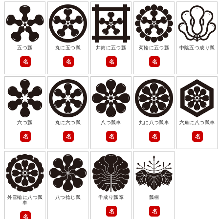
五つ瓢
丸に五つ瓢
井筒に五つ瓢
菊輪に五つ瓢
中陰五つ成り瓢
名
名
名
名
六つ瓢
丸に六つ瓢
八つ瓢車
丸に八つ瓢車
六角に八つ瓢車
名
名
名
名
名
外雪輪に八つ瓢
八つ捻じ瓢
千成り瓢箪
瓢桐
車
名
名
名