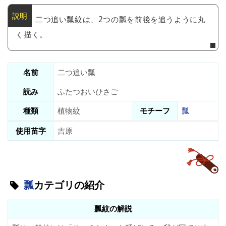
二つ追い瓢紋は、2つの瓢を前後を追うように丸
く描く。
名前
二つ追い瓢
読み
ふたつおいひさご
種類
植物紋
モチーフ
瓢
使用苗字
吉原
瓢
カテゴリの紹介
瓢紋の解説