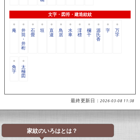
文字・図符・建造紋紋
庵
井
石
垣
直
鳥
水
澪
欄
源
字
万
筒
畳
違
居
車
標
干
氏
字
・
香
井
桁
角
太
字
極
図
最終更新日：
2026-03-08 11:38
家紋のいろはとは？