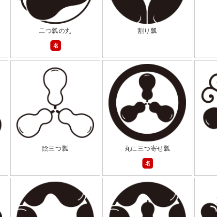
二つ瓢の丸
割り瓢
名
陰三つ瓢
丸に三つ寄せ瓢
名