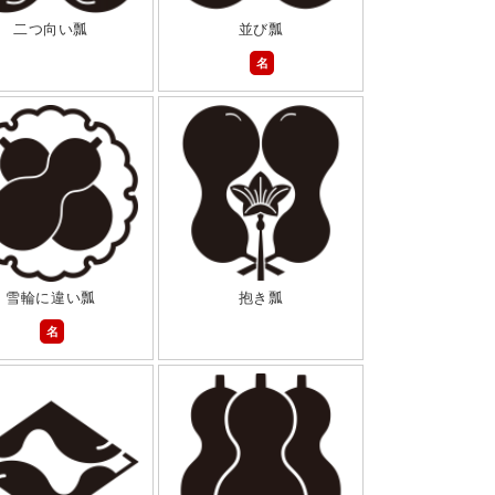
二つ向い瓢
並び瓢
名
雪輪に違い瓢
抱き瓢
名