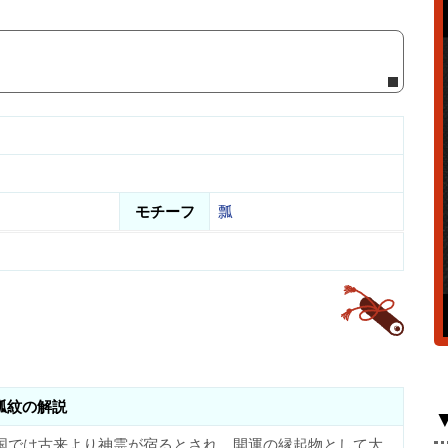
モチーフ
瓢
瓢紋の解説
国では古来より神霊が宿るとされ、開運の縁起物として大