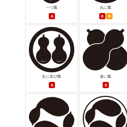
一つ瓢
丸に瓢
名
名
他
丸に並び瓢
違い瓢
名
名