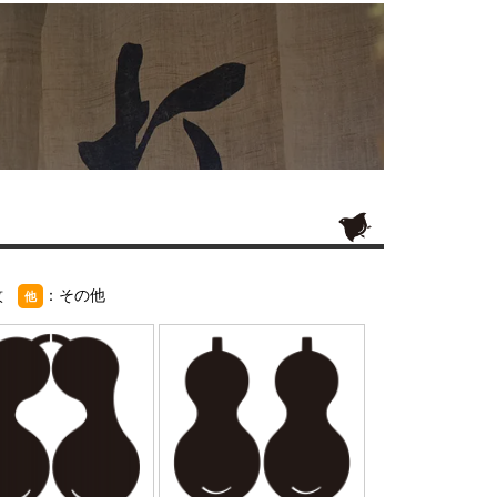
紋
：その他
他