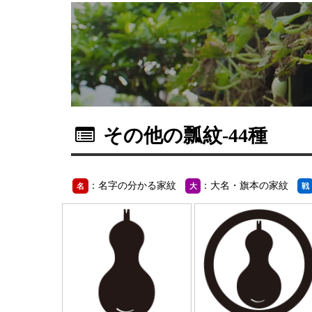
その他の瓢紋
-44種
：名字の分かる家紋
：大名・旗本の家紋
名
大
戦