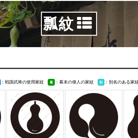
瓢紋
：戦国武将の使用家紋
：幕末の偉人の家紋
：別名のある家
幕
別