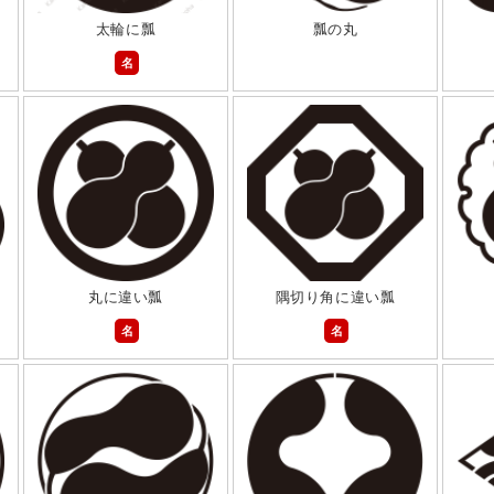
太輪に瓢
瓢の丸
名
丸に違い瓢
隅切り角に違い瓢
名
名