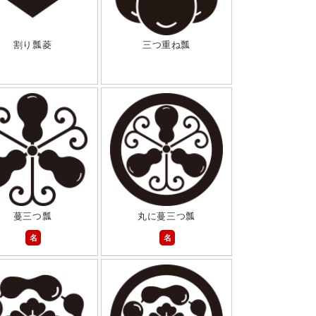
割り瓢菱
三つ重ね瓢
蔓三つ瓢
丸に蔓三つ瓢
名
名