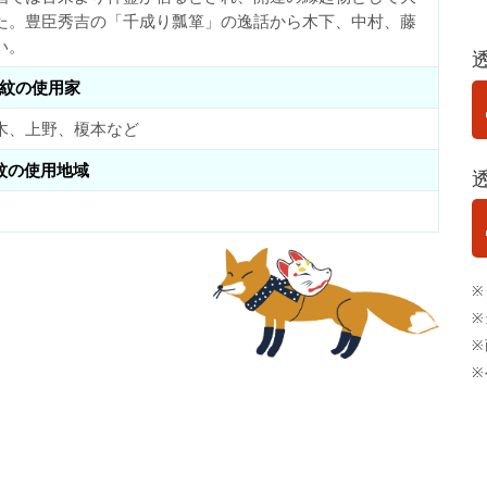
た。豊臣秀吉の「千成り瓢箪」の逸話から木下、中村、藤
い。
紋の使用家
木、上野、榎本など
紋の使用地域
※
※
※
※