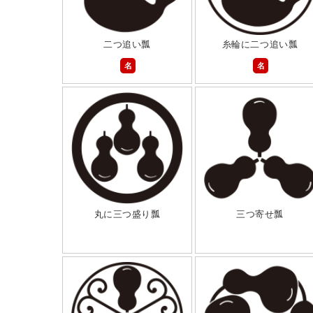
二つ追い瓢
糸輪に二つ追い瓢
名
名
丸に三つ盛り瓢
三つ寄せ瓢