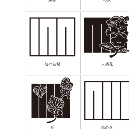
桐壺
帚木
陰の若紫
末摘花
葵
陰の葵