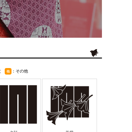
紋
：その他
他