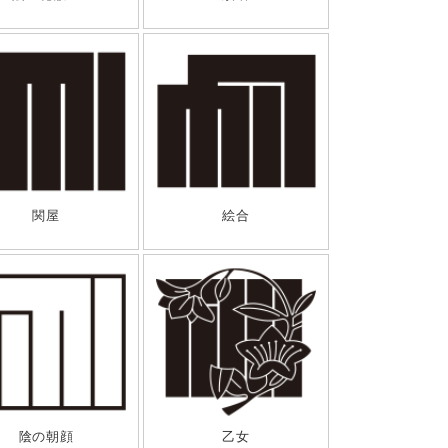
関屋
絵合
陰の朝顔
乙女