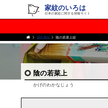
家紋のいろは
日本の家紋に関する情報サイト
源氏香紋
陰の若菜上紋
陰の若菜上
かげのわかなじょう