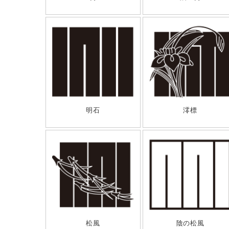
明石
澪標
松風
陰の松風