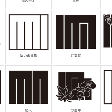
陰の帚木
空蝉
陰の末摘花
紅葉賀
賢木
花散里