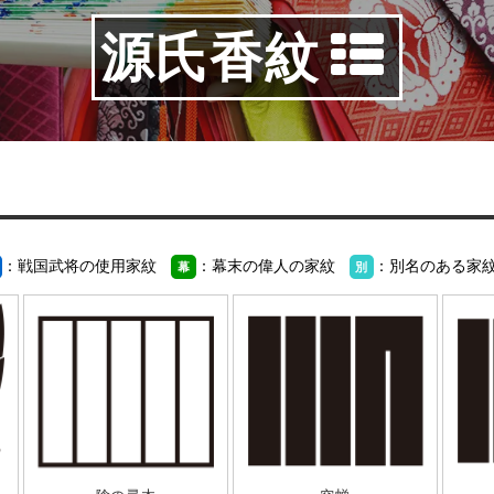
源氏香紋
：戦国武将の使用家紋
：幕末の偉人の家紋
：別名のある家
幕
別