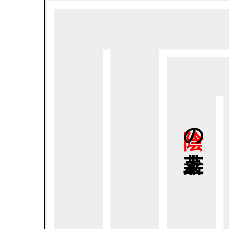
陰の
若菜上