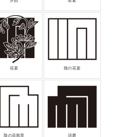
夕顔
若紫
花宴
陰の花宴
陰の花散里
須磨