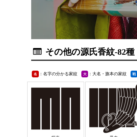
その他の源氏香紋
-82種
：名字の分かる家紋
：大名・旗本の家紋
名
大
戦