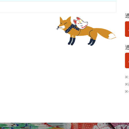
※
※
※