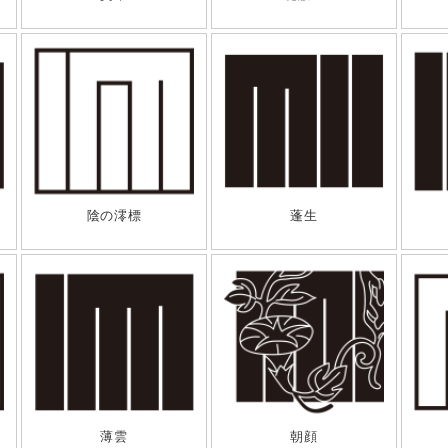
陰の澪標
蓬生
薄雲
朝顔