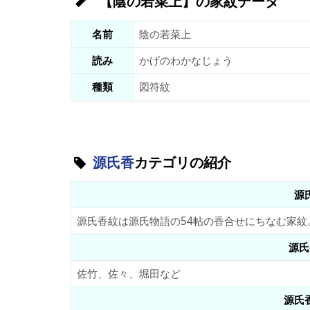
【陰の若菜上】の家紋データ
名前
陰の若菜上
読み
かげのわかなじょう
種類
図符紋
源氏香
カテゴリの紹介
源
源氏香紋は源氏物語の54帖の香合せにちなむ家紋
源氏
佐竹、佐々、堀田など
源氏