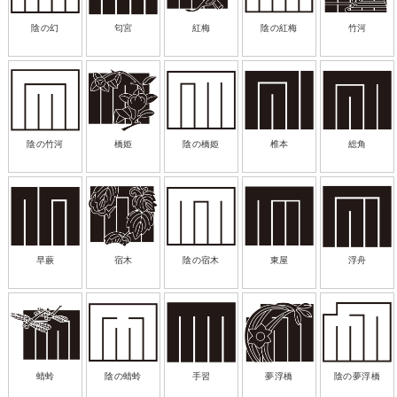
陰の幻
匂宮
紅梅
陰の紅梅
竹河
陰の竹河
橋姫
陰の橋姫
椎本
総角
早蕨
宿木
陰の宿木
東屋
浮舟
蜻蛉
陰の蜻蛉
手習
夢浮橋
陰の夢浮橋