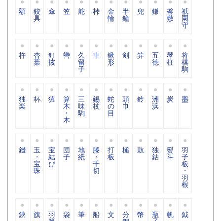
額
鉸
傘
笠
舵
桛
金
半
兜
鎌
釜
祇
具
輪
鐘
敷
園
守
杵
杏
釘
轡
久
車
鍬
剣
笄
五
琴
将
葉
抜
留
形
德
柱
棋
子
駒
独
杯
猿
算
三
錫
蛇
頭
鈴
洲
炭
墨
楽
木
味
杖
の
巾
浜
・
駒
目
木
錢
玉
宝
団
地
滕
打
槌
鼓
独
熨
羽
・
結
子
紙
・
板
鈷
斗
子
宝
び
千
板
珠
切
・
羽
根
鋏
旗
羽
袋
筆
船
文
分
幣
瓶
帆
鉞