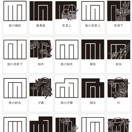
陰の梅枝
藤裏葉
若菜上
陰の若菜上
若菜下
陰の若菜下
柏木
陰の柏木
横笛
鈴虫
陰の鈴虫
夕霧
陰の夕霧
御法
幻