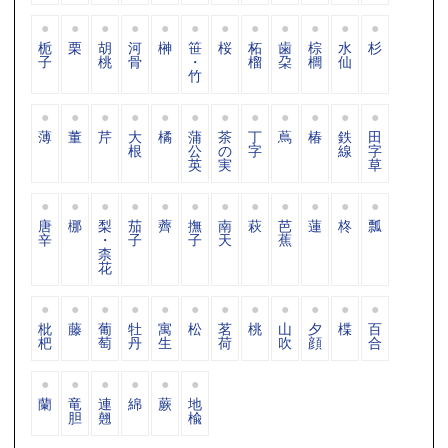
栀
栗
胡
河
榊
笹
桜
柘
歯
棕
水
杉
子
桃
骨
・
榴
朶
櫚
仙
竹
薄
董
芹
大
橘
蒲
茶
丁
蔦
椿
鉄
田
根
公
の
字
線
字
英
実
草
唐
梛
梨
茄
薺
撫
南
萩
芭
蓮
柊
瓢
辛
・
子
子
天
蕉
柰
花
枇
藤
葡
牡
寓
松
茗
桃
山
夕
楪
百
杷
萄
丹
生
荷
吹
顔
合
蘭
竜
連
綿
蕨
地
胆
翹
楡