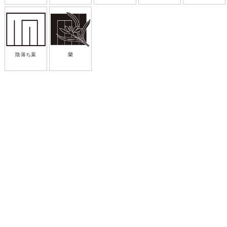
陰落ち葉
蘭