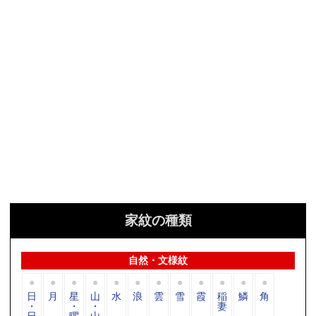
家紋の種類
自然・文様紋
日
月
星
山
水
浪
雲
雪
霞
稲
鱗
角
・
・
・
妻
日
曜
山