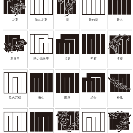
花宴
陰の花宴
葵
陰の葵
賢木
花散里
陰の花散里
須磨
明石
澪標
陰の澪標
蓬生
関屋
絵合
松風