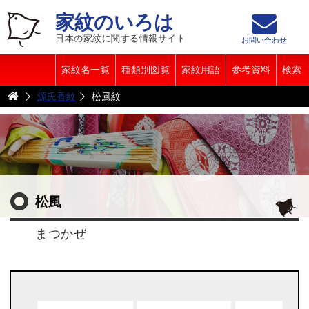
家紋のいろは
日本の家紋に関する情報サイト
お問い合わせ
家紋名一覧
種類別図覧
家紋用語
参考資料
検索
源氏香紋
松風紋
松風
まつかぜ