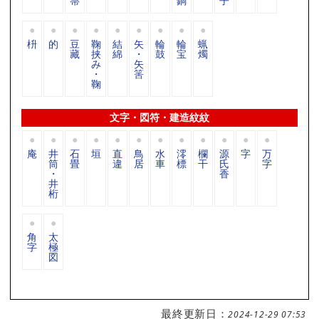
箒
銅
子
枡
的
豆
鞠
結
矢
輪
輪
蝋
藏
挟
綿
・
鼓
宝
燭
み
矢
・
筈
鞠
文字・図符・建造紋紋
庵
井
石
垣
直
鳥
水
澪
欄
源
字
万
筒
畳
違
居
車
標
干
氏
字
・
香
井
桁
角
太
字
極
図
最終更新日：
2024-12-29 07:53