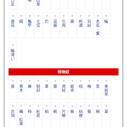
足
形
唐
鐶
亀
七
巴
花
引
菱
村
目
木
輪
花
甲
宝
菱
両
濃
結
瓜
・
窠
輪
違
い
植物紋
葵
青
麻
朝
葦
粟
虎
銀
稲
梅
苽
車
木
顔
杖
杏
前
草
沢
楓
柿
杜
柏
梶
片
蕪
桔
菊
桐
葛
瀉
・
若
喰
梗
紅
葉