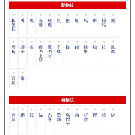
動物紋
板
兎
馬
海
鴛
貝
蟹
亀
烏
雁
蝙
鷺
屋
老
鴦
蝠
貝
鹿
獅
雀
蟬
鷹
千
蝶
鶴
蜻
鳩
蛤
鳳
角
子
の
の
鳥
蛉
凰
上
羽
羽
百
竜
足
器物紋
赤
網
筏
錨
糸
団
烏
扇
折
櫂
鏡
鍵
鳥
巻
扇
帽
敷
子