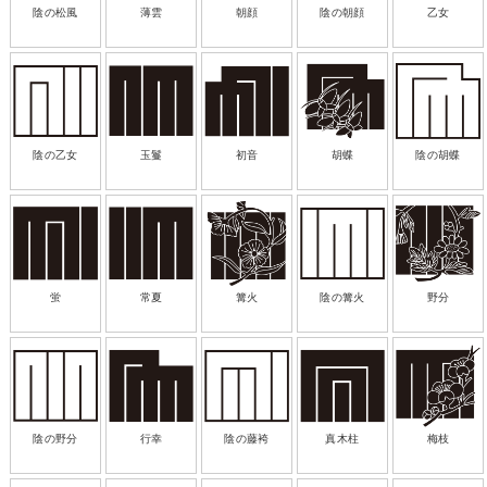
陰の松風
薄雲
朝顔
陰の朝顔
乙女
陰の乙女
玉鬘
初音
胡蝶
陰の胡蝶
蛍
常夏
篝火
陰の篝火
野分
陰の野分
行幸
陰の藤袴
真木柱
梅枝