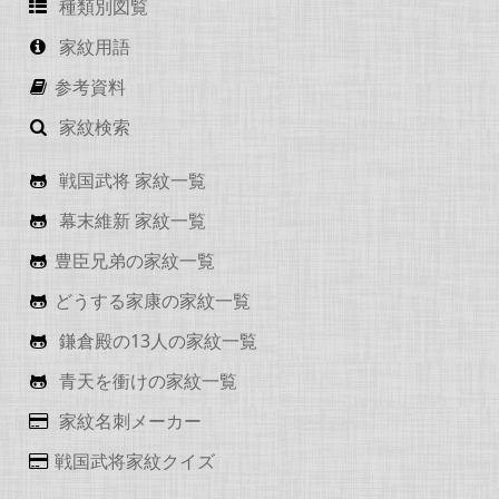
種類別図覧
家紋用語
参考資料
家紋検索
戦国武将 家紋一覧
幕末維新 家紋一覧
豊臣兄弟の家紋一覧
どうする家康の家紋一覧
鎌倉殿の13人の家紋一覧
青天を衝けの家紋一覧
家紋名刺メーカー
戦国武将家紋クイズ