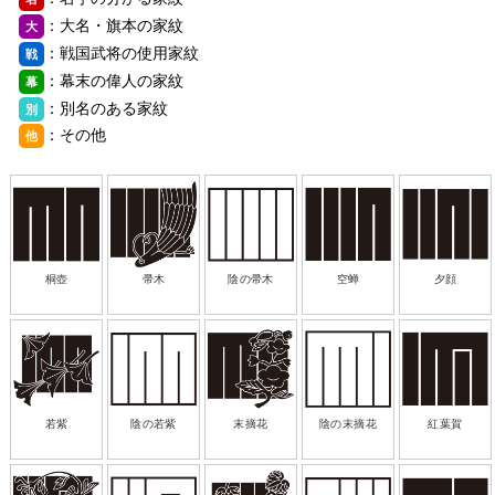
：大名・旗本の家紋
大
：戦国武将の使用家紋
戦
：幕末の偉人の家紋
幕
：別名のある家紋
別
：その他
他
桐壺
帚木
陰の帚木
空蝉
夕顔
若紫
陰の若紫
末摘花
陰の末摘花
紅葉賀