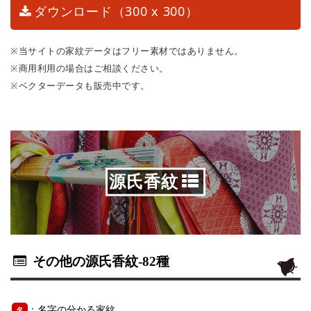
ダウンロード（300 x 300）
※当サイトの家紋データはフリー素材ではありません。
※商用利用の場合はご相談ください。
※ベクターデータも販売中です。
源氏香紋
その他の源氏香紋
-82種
：名字の分かる家紋
名