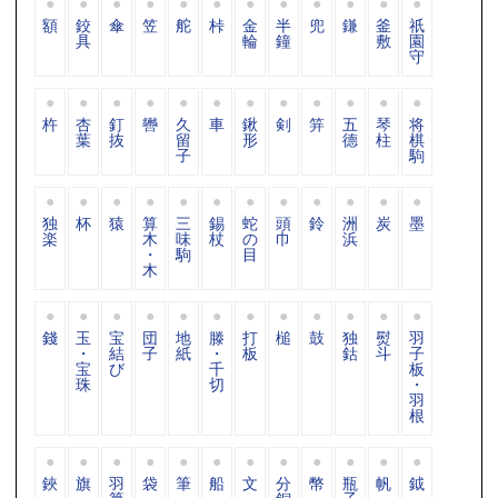
額
鉸
傘
笠
舵
桛
金
半
兜
鎌
釜
祇
具
輪
鐘
敷
園
守
杵
杏
釘
轡
久
車
鍬
剣
笄
五
琴
将
葉
抜
留
形
德
柱
棋
子
駒
独
杯
猿
算
三
錫
蛇
頭
鈴
洲
炭
墨
楽
木
味
杖
の
巾
浜
・
駒
目
木
錢
玉
宝
団
地
滕
打
槌
鼓
独
熨
羽
・
結
子
紙
・
板
鈷
斗
子
宝
び
千
板
珠
切
・
羽
根
鋏
旗
羽
袋
筆
船
文
分
幣
瓶
帆
鉞