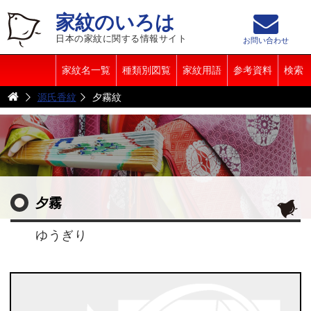
家紋のいろは
日本の家紋に関する情報サイト
お問い合わせ
家紋名一覧
種類別図覧
家紋用語
参考資料
検索
源氏香紋
夕霧紋
夕霧
ゆうぎり