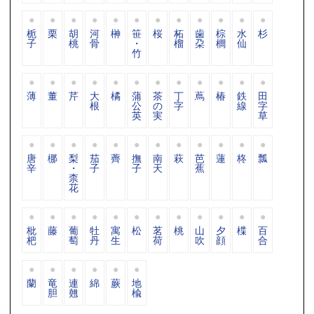
栀
栗
胡
河
榊
笹
桜
柘
歯
棕
水
杉
子
桃
骨
・
榴
朶
櫚
仙
竹
薄
董
芹
大
橘
蒲
茶
丁
蔦
椿
鉄
田
根
公
の
字
線
字
英
実
草
唐
梛
梨
茄
薺
撫
南
萩
芭
蓮
柊
瓢
辛
・
子
子
天
蕉
柰
花
枇
藤
葡
牡
寓
松
茗
桃
山
夕
楪
百
杷
萄
丹
生
荷
吹
顔
合
蘭
竜
連
綿
蕨
地
胆
翹
楡