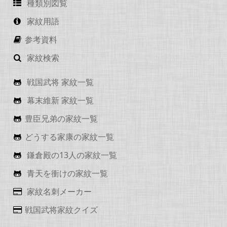
種類別図覧
家紋用語
参考資料
家紋検索
戦国武将 家紋一覧
幕末維新 家紋一覧
豊臣兄弟の家紋一覧
どうする家康の家紋一覧
鎌倉殿の13人の家紋一覧
青天を衝けの家紋一覧
家紋名刺メーカー
戦国武将家紋クイズ