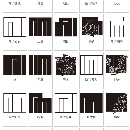
陰の松風
薄雲
朝顔
陰の朝顔
乙女
陰の乙女
玉鬘
初音
胡蝶
陰の胡蝶
蛍
常夏
篝火
陰の篝火
野分
陰の野分
行幸
陰の藤袴
真木柱
梅枝