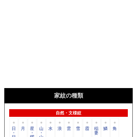
家紋の種類
自然・文様紋
日
月
星
山
水
浪
雲
雪
霞
稲
鱗
角
・
・
・
妻
日
曜
山