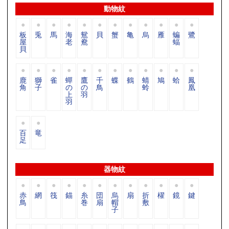
動物紋
板
兎
馬
海
鴛
貝
蟹
亀
烏
雁
蝙
鷺
屋
老
鴦
蝠
貝
鹿
獅
雀
蟬
鷹
千
蝶
鶴
蜻
鳩
蛤
鳳
角
子
の
の
鳥
蛉
凰
上
羽
羽
百
竜
足
器物紋
赤
網
筏
錨
糸
団
烏
扇
折
櫂
鏡
鍵
鳥
巻
扇
帽
敷
子