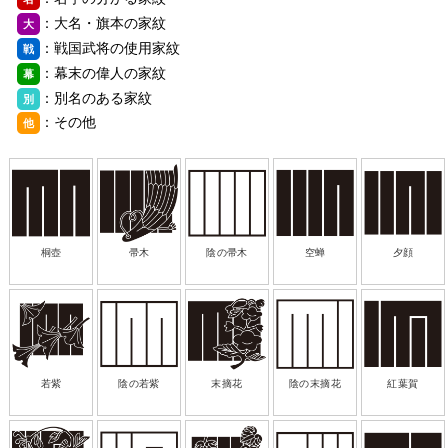
：大名・旗本の家紋
大
：戦国武将の使用家紋
戦
：幕末の偉人の家紋
幕
：別名のある家紋
別
：その他
他
桐壺
帚木
陰の帚木
空蝉
夕顔
若紫
陰の若紫
末摘花
陰の末摘花
紅葉賀