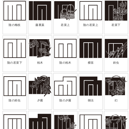
陰の梅枝
藤裏葉
若菜上
陰の若菜上
若菜下
陰の若菜下
柏木
陰の柏木
横笛
鈴虫
陰の鈴虫
夕霧
陰の夕霧
御法
幻