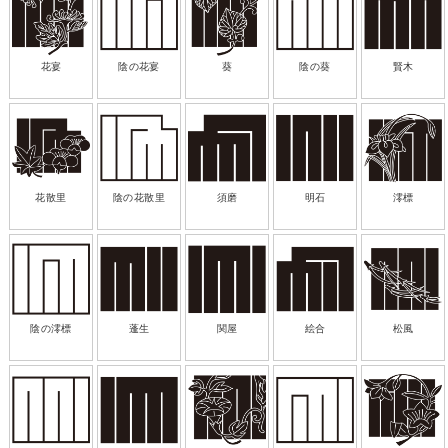
花宴
陰の花宴
葵
陰の葵
賢木
花散里
陰の花散里
須磨
明石
澪標
陰の澪標
蓬生
関屋
絵合
松風