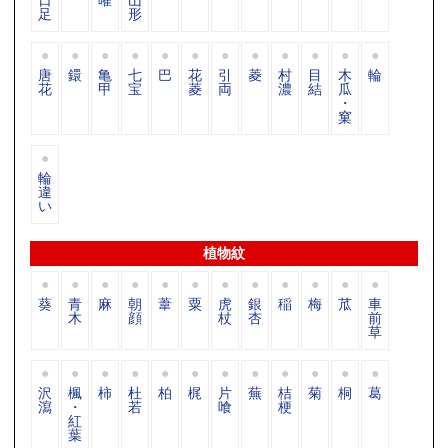
足
形
唐
鐶
亀
七
巴
花
引
菱
村
目
木
輪
花
甲
宝
菱
両
濃
結
瓜
・
窠
輪
違
い
植物紋
葵
青
麻
朝
葦
粟
虎
銀
稲
梅
苽
車
木
顔
杖
杏
前
草
沢
楓
柿
杜
柏
梶
片
蕪
桔
菊
桐
葛
瀉
・
若
喰
梗
紅
葉