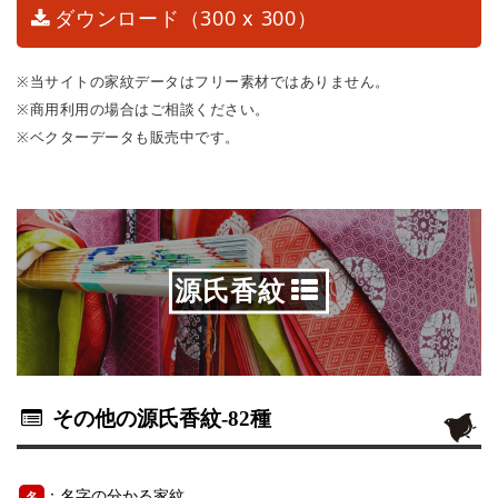
ダウンロード（300 x 300）
※当サイトの家紋データはフリー素材ではありません。
※商用利用の場合はご相談ください。
※ベクターデータも販売中です。
源氏香紋
その他の源氏香紋
-82種
：名字の分かる家紋
名