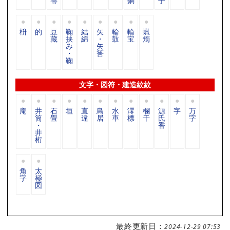
箒
銅
子
枡
的
豆
鞠
結
矢
輪
輪
蝋
藏
挟
綿
・
鼓
宝
燭
み
矢
・
筈
鞠
文字・図符・建造紋紋
庵
井
石
垣
直
鳥
水
澪
欄
源
字
万
筒
畳
違
居
車
標
干
氏
字
・
香
井
桁
角
太
字
極
図
最終更新日：
2024-12-29 07:53