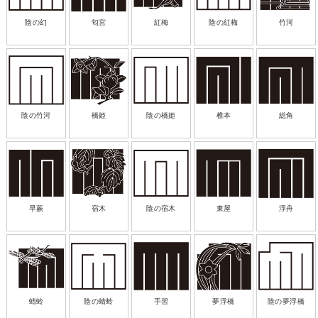
陰の幻
匂宮
紅梅
陰の紅梅
竹河
陰の竹河
橋姫
陰の橋姫
椎本
総角
早蕨
宿木
陰の宿木
東屋
浮舟
蜻蛉
陰の蜻蛉
手習
夢浮橋
陰の夢浮橋