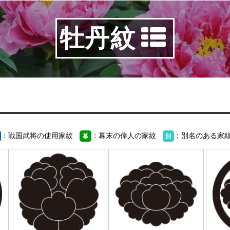
牡丹紋
：戦国武将の使用家紋
：幕末の偉人の家紋
：別名のある家
幕
別