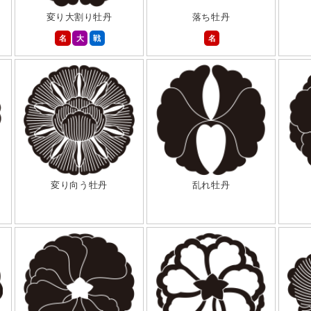
変り大割り牡丹
落ち牡丹
名
大
戦
名
変り向う牡丹
乱れ牡丹