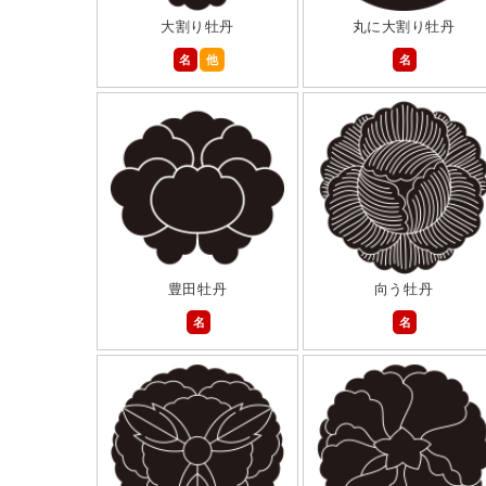
大割り牡丹
丸に大割り牡丹
名
他
名
豊田牡丹
向う牡丹
名
名