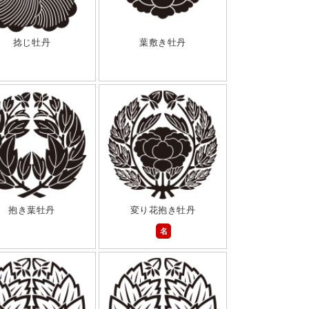
捻じ牡丹
葉敷き牡丹
抱き葉牡丹
変り花抱き牡丹
名