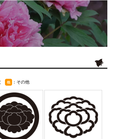
紋
：その他
他