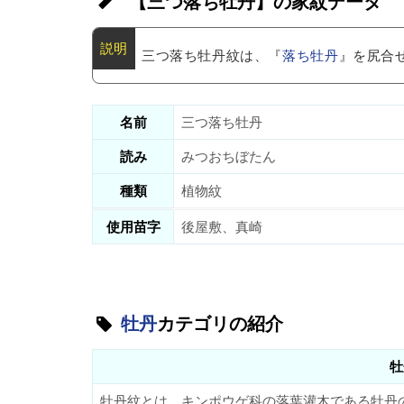
【三つ落ち牡丹】の家紋データ
三つ落ち牡丹紋は、『
落ち牡丹
』を尻合
名前
三つ落ち牡丹
読み
みつおちぼたん
種類
植物紋
使用苗字
後屋敷、真崎
牡丹
カテゴリの紹介
牡
牡丹紋とは、キンポウゲ科の落葉灌木である牡丹