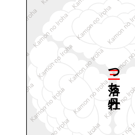
三つ
落ち
牡丹