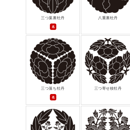
三つ葉裏牡丹
八重裏牡丹
名
三つ落ち牡丹
三つ寄せ枝牡丹
名