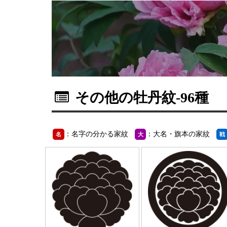
その他の牡丹紋
-96種
：名字の分かる家紋
：大名・旗本の家紋
名
大
戦