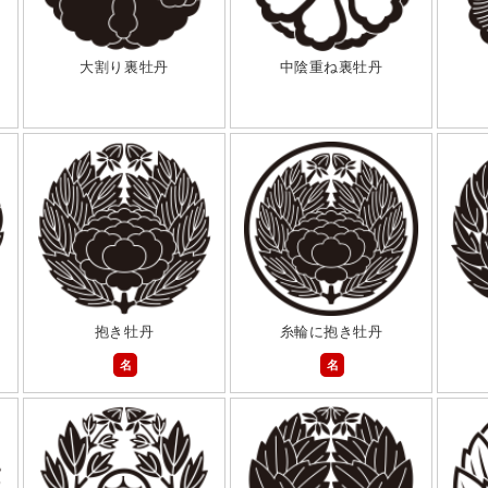
大割り裏牡丹
中陰重ね裏牡丹
抱き牡丹
糸輪に抱き牡丹
名
名