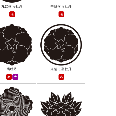
丸に落ち牡丹
中陰落ち牡丹
名
名
裏牡丹
糸輪に裏牡丹
名
大
名