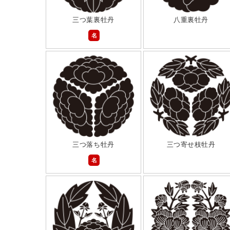
三つ葉裏牡丹
八重裏牡丹
名
三つ落ち牡丹
三つ寄せ枝牡丹
名