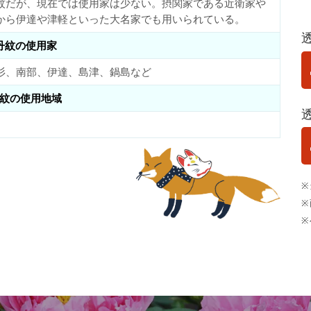
紋だが、現在では使用家は少ない。摂関家である近衛家や
から伊達や津軽といった大名家でも用いられている。
丹紋の使用家
杉、南部、伊達、島津、鍋島など
紋の使用地域
※
※
※