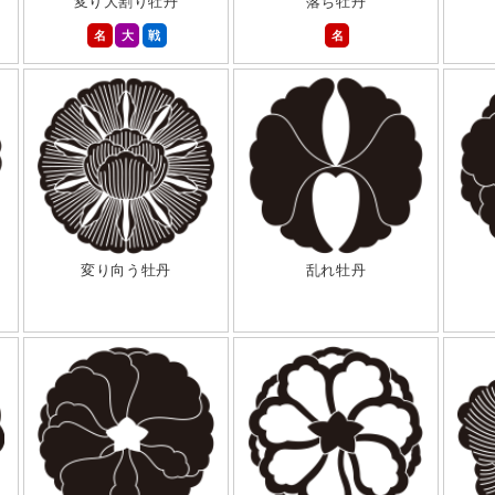
変り大割り牡丹
落ち牡丹
名
大
戦
名
変り向う牡丹
乱れ牡丹