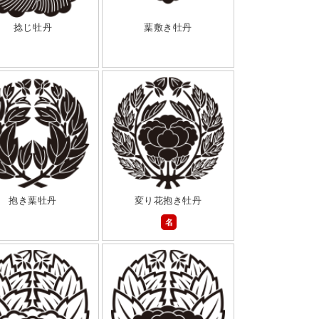
捻じ牡丹
葉敷き牡丹
抱き葉牡丹
変り花抱き牡丹
名