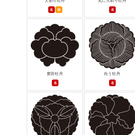
大割り牡丹
丸に大割り牡丹
名
他
名
豊田牡丹
向う牡丹
名
名