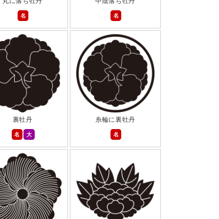
丸に落ち牡丹
中陰落ち牡丹
名
名
裏牡丹
糸輪に裏牡丹
名
大
名