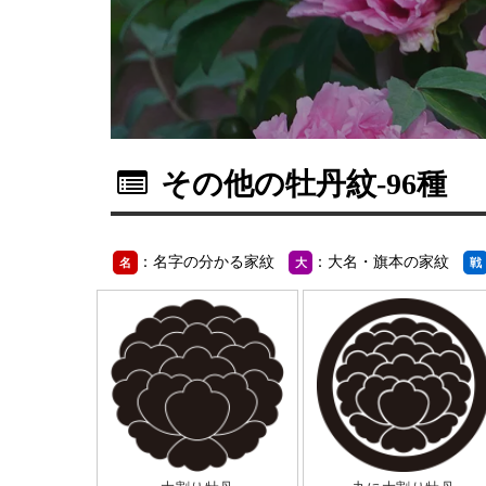
その他の牡丹紋
-96種
：名字の分かる家紋
：大名・旗本の家紋
名
大
戦