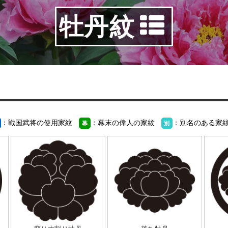
牡丹紋
：戦国武将の使用家紋
：幕末の偉人の家紋
：別名のある家
幕
別