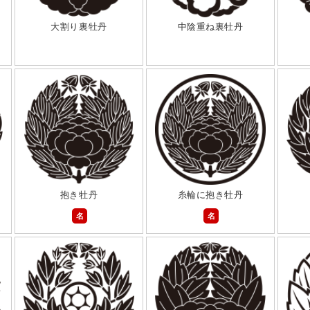
大割り裏牡丹
中陰重ね裏牡丹
抱き牡丹
糸輪に抱き牡丹
名
名