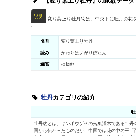
【変り葉上り牡丹】の家紋データ
変り葉上り牡丹紋は、中央下に牡丹の花
名前
変り葉上り牡丹
読み
かわりはあがりぼたん
種類
植物紋
牡丹
カテゴリの紹介
牡
牡丹紋とは、キンポウゲ科の落葉灌木である牡丹
国から伝わったものだが、中国では花の中の王「