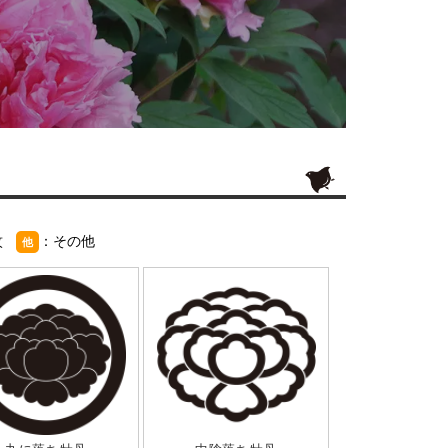
紋
：その他
他