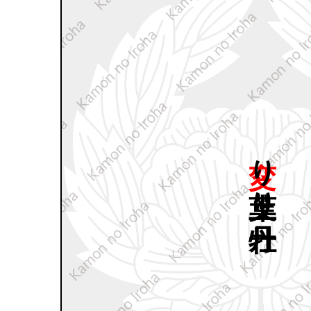
変り
葉上り
牡丹