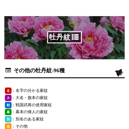
牡丹紋
その他の牡丹紋
-96種
：名字の分かる家紋
名
：大名・旗本の家紋
大
：戦国武将の使用家紋
戦
：幕末の偉人の家紋
幕
：別名のある家紋
別
：その他
他