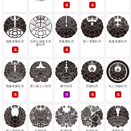
名
名
花陰杏葉牡丹
石持ち地抜き杏
杏葉裏牡丹
変り杏葉牡丹
葉鬼杏葉牡丹
葉牡丹
名
名
堀越杏葉牡丹
変り葉上り牡丹
獅子牡丹
浮線牡丹
丸に浮線牡丹
名
大
名
名
変り浮線牡丹
近衛牡丹
島津牡丹
秋田牡丹
津軽牡丹