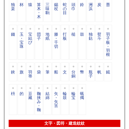
独
杯
猿
算
三
錫
蛇
頭
鈴
洲
炭
墨
楽
木
味
杖
の
巾
浜
・
駒
目
木
錢
玉
宝
団
地
滕
打
槌
鼓
独
熨
羽
・
結
子
紙
・
板
鈷
斗
子
宝
び
千
板
珠
切
・
羽
根
鋏
旗
羽
袋
筆
船
文
分
幣
瓶
帆
鉞
箒
銅
子
枡
的
豆
鞠
結
矢
輪
輪
蝋
藏
挟
綿
・
鼓
宝
燭
み
矢
・
筈
鞠
文字・図符・建造紋紋