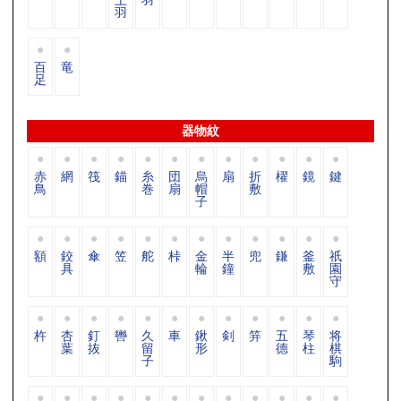
羽
百
竜
足
器物紋
赤
網
筏
錨
糸
団
烏
扇
折
櫂
鏡
鍵
鳥
巻
扇
帽
敷
子
額
鉸
傘
笠
舵
桛
金
半
兜
鎌
釜
祇
具
輪
鐘
敷
園
守
杵
杏
釘
轡
久
車
鍬
剣
笄
五
琴
将
葉
抜
留
形
德
柱
棋
子
駒