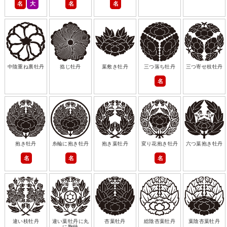
名
大
名
名
中陰重ね裏牡丹
捻じ牡丹
葉敷き牡丹
三つ落ち牡丹
三つ寄せ枝牡丹
名
抱き牡丹
糸輪に抱き牡丹
抱き葉牡丹
変り花抱き牡丹
六つ葉抱き牡丹
名
名
名
違い枝牡丹
違い葉牡丹に丸
杏葉牡丹
総陰杏葉牡丹
葉陰杏葉牡丹
に鞠鋏