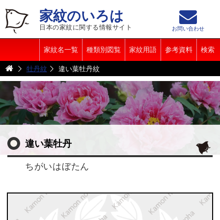
家紋のいろは
日本の家紋に関する情報サイト
お問い合わせ
家紋名一覧
種類別図覧
家紋用語
参考資料
検索
牡丹紋
違い葉牡丹紋
違い葉牡丹
ちがいはぼたん