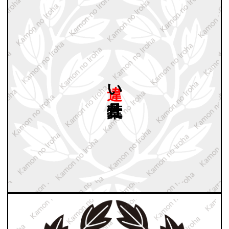
違い
葉牡丹