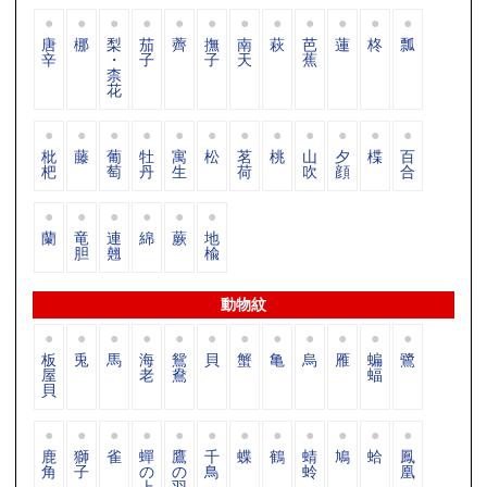
唐
梛
梨
茄
薺
撫
南
萩
芭
蓮
柊
瓢
辛
・
子
子
天
蕉
柰
花
枇
藤
葡
牡
寓
松
茗
桃
山
夕
楪
百
杷
萄
丹
生
荷
吹
顔
合
蘭
竜
連
綿
蕨
地
胆
翹
楡
動物紋
板
兎
馬
海
鴛
貝
蟹
亀
烏
雁
蝙
鷺
屋
老
鴦
蝠
貝
鹿
獅
雀
蟬
鷹
千
蝶
鶴
蜻
鳩
蛤
鳳
角
子
の
の
鳥
蛉
凰
上
羽