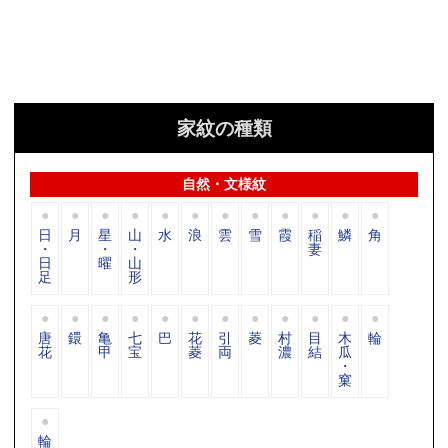
家紋の種類
自然・文様紋
日
月
星
山
水
浪
雲
雪
霞
稲
鱗
角
・
・
・
妻
日
曜
山
足
形
唐
鐶
亀
七
巴
花
引
菱
村
目
木
輪
花
甲
宝
菱
両
濃
結
瓜
・
窠
輪