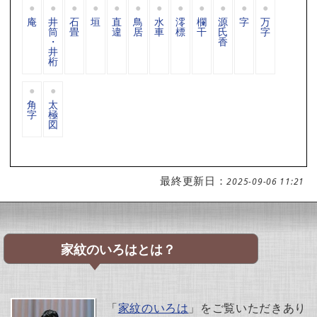
庵
井
石
垣
直
鳥
水
澪
欄
源
字
万
筒
畳
違
居
車
標
干
氏
字
・
香
井
桁
角
太
字
極
図
最終更新日：
2025-09-06 11:21
家紋のいろはとは？
「
家紋のいろは
」をご覧いただきあり