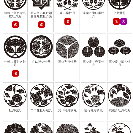
細輪に頭合せ九
組み合い角に頭
違い葉牡丹
糸輪に違い葉牡
上野牡丹
枚牡丹葉
合せ九枚牡丹葉
丹
名
名
大
名
名
中輪に葉付き牡
丸に違い牡丹
三つ割り牡丹
三つ盛り杏葉牡
三つ盛り落ち牡
丹
丹
丹
名
牡丹枝丸
二つ花牡丹枝丸
変り牡丹枝丸
乱れ牡丹枝丸
花覗き牡丹の丸