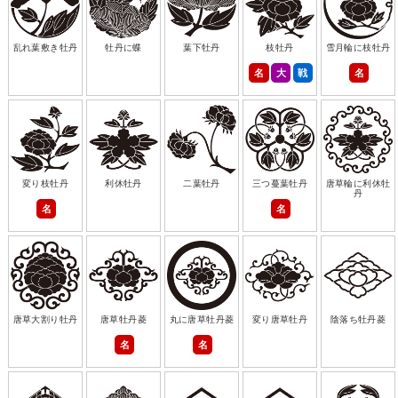
乱れ葉敷き牡丹
牡丹に蝶
葉下牡丹
枝牡丹
雪月輪に枝牡丹
名
大
戦
名
変り枝牡丹
利休牡丹
二葉牡丹
三つ蔓葉牡丹
唐草輪に利休牡
丹
名
名
唐草大割り牡丹
唐草牡丹菱
丸に唐草牡丹菱
変り唐草牡丹
陰落ち牡丹菱
名
名