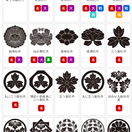
名
大
名
大
名
大
戦
名
大
戦
別
他
鍋島牡丹
仙台蟹牡丹
鹿島牡丹
薩摩牡丹
三つ葉牡丹
名
大
名
大
幕
名
大
名
名
丸に三つ葉牡丹
隅切り鉄砲角に
五つ葉牡丹
丸に五つ葉牡丹
頭合せ九枚牡丹
三つ葉牡丹
葉
名
名
名