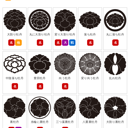
大割り牡丹
丸に大割り牡丹
変り大割り牡丹
落ち牡丹
丸に落ち牡丹
名
他
名
名
大
戦
名
名
中陰落ち牡丹
豊田牡丹
向う牡丹
変り向う牡丹
乱れ牡丹
名
名
名
裏牡丹
糸輪に裏牡丹
三つ葉裏牡丹
八重裏牡丹
大割り裏牡丹