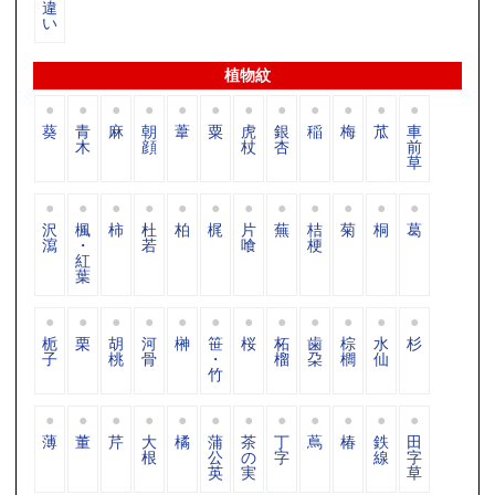
違
い
植物紋
葵
青
麻
朝
葦
粟
虎
銀
稲
梅
苽
車
木
顔
杖
杏
前
草
沢
楓
柿
杜
柏
梶
片
蕪
桔
菊
桐
葛
瀉
・
若
喰
梗
紅
葉
栀
栗
胡
河
榊
笹
桜
柘
歯
棕
水
杉
子
桃
骨
・
榴
朶
櫚
仙
竹
薄
董
芹
大
橘
蒲
茶
丁
蔦
椿
鉄
田
根
公
の
字
線
字
英
実
草