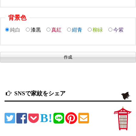
背景色
純白
漆黒
真紅
紺青
柳緑
今紫
SNSで家紋をシェア