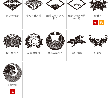
向い牡丹菱
葉敷き牡丹菱
細菱に覗き落ち
細菱に覗き陰落
蟹牡丹
牡丹
ち牡丹
名
他
変り蟹牡丹
花陰蟹牡丹
蟹形杏葉牡丹
葉牡丹鶴
牡丹蝶
石橋牡丹
名