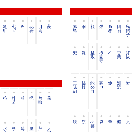
亀
七
巴
花
引
菱
赤
網
筏
錨
糸
団
烏
甲
宝
菱
両
鳥
巻
扇
帽
子
兜
鎌
釜
祇
杵
杏
釘
敷
園
葉
抜
守
三
錫
蛇
頭
鈴
洲
炭
味
杖
の
巾
浜
駒
目
柿
杜
柏
梶
片
蕪
若
喰
鋏
旗
羽
袋
筆
船
文
箒
水
杉
薄
董
芹
大