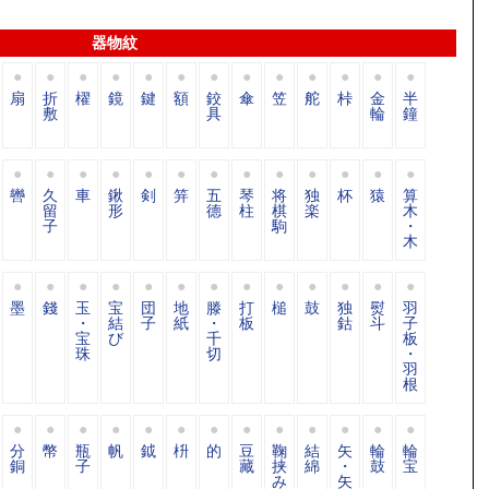
器物紋
扇
折
櫂
鏡
鍵
額
鉸
傘
笠
舵
桛
金
半
敷
具
輪
鐘
轡
久
車
鍬
剣
笄
五
琴
将
独
杯
猿
算
留
形
德
柱
棋
楽
木
子
駒
・
木
墨
錢
玉
宝
団
地
滕
打
槌
鼓
独
熨
羽
・
結
子
紙
・
板
鈷
斗
子
宝
び
千
板
珠
切
・
羽
根
分
幣
瓶
帆
鉞
枡
的
豆
鞠
結
矢
輪
輪
銅
子
藏
挟
綿
・
鼓
宝
み
矢