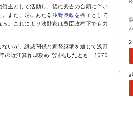
地領主として活動し、後に秀吉の台頭に伴い
る。また、甥にあたる
浅野長政
を養子として
黒
れる。これにより浅野家は豊臣政権下で有力
らないが、縁戚関係と家督継承を通じて浅野
6年の近江箕作城攻めで討死したとも、1575