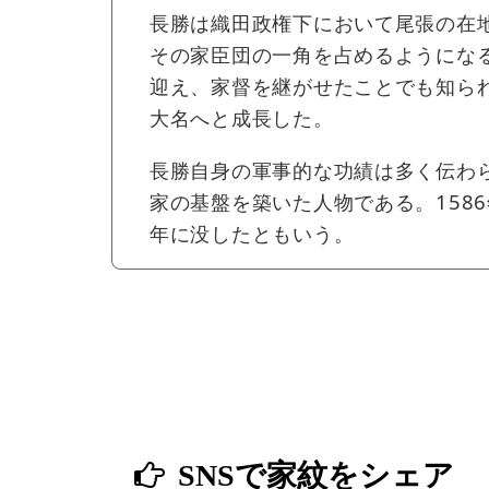
長勝は織田政権下において尾張の在
その家臣団の一角を占めるようにな
迎え、家督を継がせたことでも知ら
大名へと成長した。
長勝自身の軍事的な功績は多く伝わ
家の基盤を築いた人物である。158
年に没したともいう。
SNSで家紋をシェア