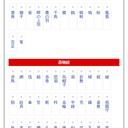
鹿
獅
雀
蟬
鷹
千
蝶
鶴
蜻
鳩
蛤
鳳
角
子
の
の
鳥
蛉
凰
上
羽
羽
百
竜
足
器物紋
赤
網
筏
錨
糸
団
烏
扇
折
櫂
鏡
鍵
鳥
巻
扇
帽
敷
子
額
鉸
傘
笠
舵
桛
金
半
兜
鎌
釜
祇
具
輪
鐘
敷
園
守
杵
杏
釘
轡
久
車
鍬
剣
笄
五
琴
将