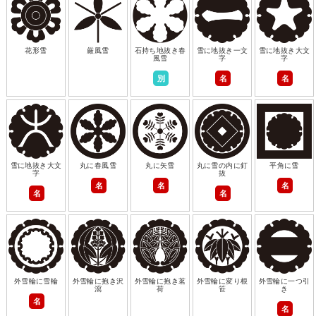
花形雪
厳風雪
石持ち地抜き春
雪に地抜き一文
雪に地抜き大文
風雪
字
字
別
名
名
雪に地抜き大文
丸に春風雪
丸に矢雪
丸に雪の内に釘
平角に雪
字
抜
名
名
名
名
名
外雪輪に雪輪
外雪輪に抱き沢
外雪輪に抱き茗
外雪輪に変り根
外雪輪に一つ引
瀉
荷
笹
き
名
名