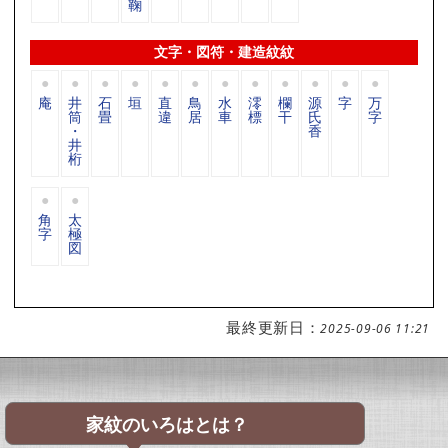
鞠
文字・図符・建造紋紋
庵
井
石
垣
直
鳥
水
澪
欄
源
字
万
筒
畳
違
居
車
標
干
氏
字
・
香
井
桁
角
太
字
極
図
最終更新日：
2025-09-06 11:21
家紋のいろはとは？