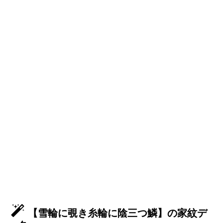
【雪輪に覗き糸輪に陰三つ鱗】の家紋デ