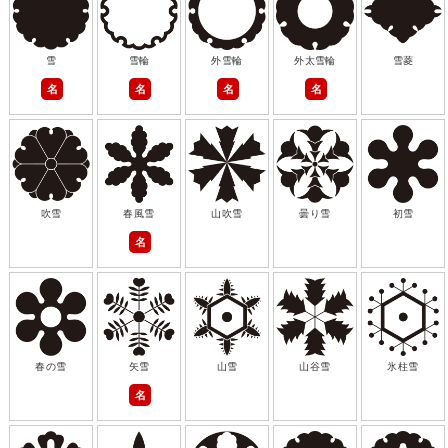
雪
雪輪
外雪輪
外太雪輪
雪菱
名
名
名
名
吹雪
春風雪
山吹雪
曇り雪
初雪
名
春の雪
矢雪
山雪
山谷雪
氷柱雪
名