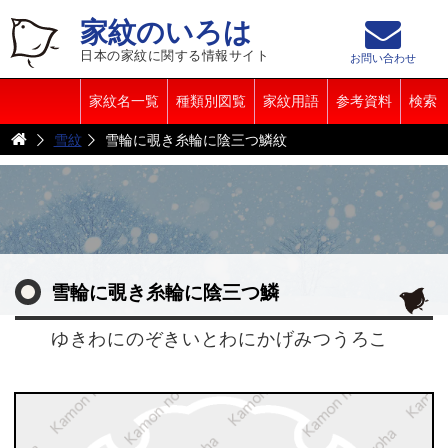
家紋のいろは
日本の家紋に関する情報サイト
お問い合わせ
家紋名一覧
種類別図覧
家紋用語
参考資料
検索
雪紋
雪輪に覗き糸輪に陰三つ鱗紋
雪輪に覗き糸輪に陰三つ鱗
ゆきわにのぞきいとわにかげみつうろこ