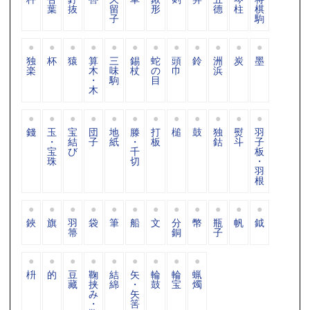
葉
抜
留
形
德
柱
棋
子
駒
独
杯
猿
算
三
錫
蛇
頭
鈴
洲
炭
墨
楽
木
味
杖
の
巾
浜
・
駒
目
木
錢
玉
宝
団
地
滕
打
槌
鼓
独
熨
羽
・
結
子
紙
・
板
鈷
斗
子
宝
び
千
板
珠
切
・
羽
根
鋏
旗
羽
袋
筆
船
文
分
幣
瓶
帆
鉞
箒
銅
子
枡
的
豆
鞠
結
矢
輪
輪
蝋
藏
挟
綿
・
鼓
宝
燭
み
矢
・
筈