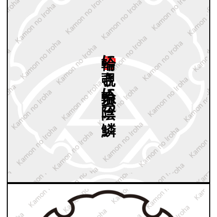
雪輪に
覗き
糸輪に
陰三つ
鱗