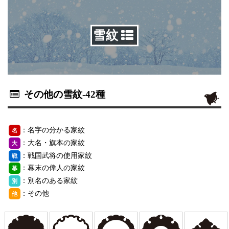
雪紋
その他の雪紋
-42種
：名字の分かる家紋
名
：大名・旗本の家紋
大
：戦国武将の使用家紋
戦
：幕末の偉人の家紋
幕
：別名のある家紋
別
：その他
他