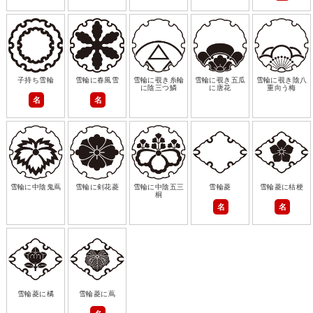
子持ち雪輪
雪輪に春風雪
雪輪に覗き糸輪
雪輪に覗き五瓜
雪輪に覗き陰八
に陰三つ鱗
に唐花
重向う梅
名
名
雪輪に中陰鬼蔦
雪輪に剣花菱
雪輪に中陰五三
雪輪菱
雪輪菱に桔梗
桐
名
名
雪輪菱に橘
雪輪菱に蔦