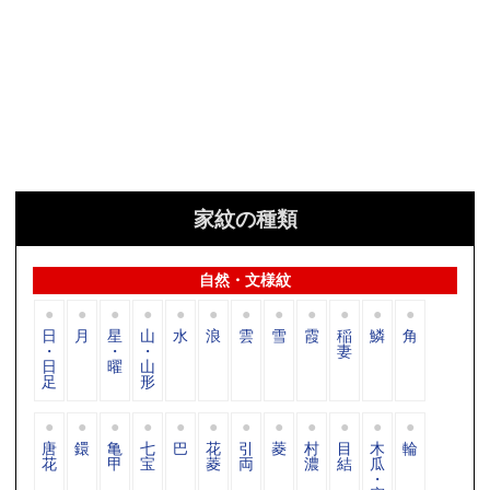
家紋の種類
自然・文様紋
日
月
星
山
水
浪
雲
雪
霞
稲
鱗
角
・
・
・
妻
日
曜
山
足
形
唐
鐶
亀
七
巴
花
引
菱
村
目
木
輪
花
甲
宝
菱
両
濃
結
瓜
・