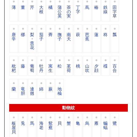
薄
董
芹
大
橘
蒲
茶
丁
蔦
椿
鉄
田
根
公
の
字
線
字
英
実
草
唐
梛
梨
茄
薺
撫
南
萩
芭
蓮
柊
瓢
辛
・
子
子
天
蕉
柰
花
枇
藤
葡
牡
寓
松
茗
桃
山
夕
楪
百
杷
萄
丹
生
荷
吹
顔
合
蘭
竜
連
綿
蕨
地
胆
翹
楡
動物紋
板
兎
馬
海
鴛
貝
蟹
亀
烏
雁
蝙
鷺
屋
老
鴦
蝠
貝