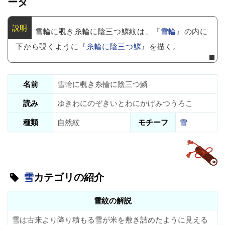
ータ
雪輪に覗き糸輪に陰三つ鱗紋は、『
雪輪
』の内に
下から覗くように『
糸輪に陰三つ鱗
』を描く。
名前
雪輪に覗き糸輪に陰三つ鱗
読み
ゆきわにのぞきいとわにかげみつうろこ
種類
自然紋
モチーフ
雪
雪
カテゴリの紹介
雪紋の解説
雪は古来より降り積もる雪が米を敷き詰めたように見える