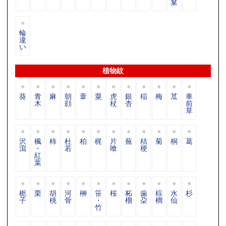
窠
輪
違
い
植物紋
葵
青
麻
朝
葦
粟
虎
銀
稲
梅
苽
車
木
顔
杖
杏
前
草
沢
楓
柿
杜
柏
梶
片
蕪
桔
菊
桐
葛
瀉
・
若
喰
梗
紅
葉
栀
栗
胡
河
榊
笹
桜
柘
歯
棕
水
杉
子
桃
骨
・
榴
朶
櫚
仙
竹